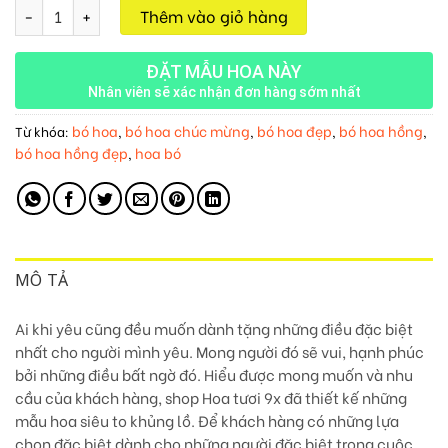
Bó Hoa Cát Tường M237 số lượng
Thêm vào giỏ hàng
ĐẶT MẪU HOA NÀY
Nhân viên sẽ xác nhận đơn hàng sớm nhất
bó hoa
bó hoa chúc mừng
bó hoa đẹp
bó hoa hồng
Từ khóa:
,
,
,
,
bó hoa hồng đẹp
hoa bó
,
MÔ TẢ
Ai khi yêu cũng đều muốn dành tặng những điều đặc biệt
nhất cho người mình yêu. Mong người đó sẽ vui, hạnh phúc
bởi những điều bất ngờ đó. Hiểu được mong muốn và nhu
cầu của khách hàng, shop Hoa tươi 9x đã thiết kế những
mẫu hoa siêu to khủng lồ. Để khách hàng có những lựa
chọn đặc biệt dành cho những người đặc biệt trong cuộc