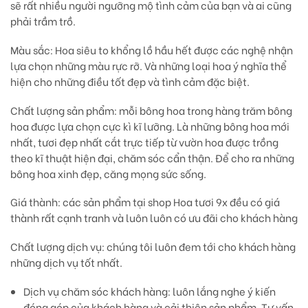
sẽ rất nhiều người ngưỡng mộ tình cảm của bạn và ai cũng
phải trầm trồ.
Màu sắc:
Hoa siêu to khổng lồ hầu hết được các nghệ nhận
lựa chọn những màu rực rỡ. Và những loại hoa ý nghĩa thể
hiện cho những điều tốt đẹp và tình cảm đặc biệt.
Chất lượng sản phẩm:
mỗi bông hoa trong hàng trăm bông
hoa được lựa chọn cực kì kĩ lưỡng. Là những bông hoa mới
nhất, tươi đẹp nhất cắt trực tiếp từ vườn hoa được trồng
theo kĩ thuật hiện đại, chăm sóc cẩn thận. Để cho ra những
bông hoa xinh đẹp, căng mọng sức sống.
Giá thành:
các sản phẩm tại shop Hoa tươi 9x đều có giá
thành rất cạnh tranh và luôn luôn có ưu đãi cho khách hàng
Chất lượng dịch vụ:
chúng tôi luôn đem tới cho khách hàng
những dịch vụ tốt nhất.
Dịch vụ chăm sóc khách hàng: luôn lắng nghe ý kiến
đóng góp của khách hàng và cải thiện sản phẩm. Tư vấn