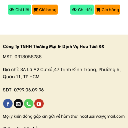
Chi tiết
Giỏ hàng
Chi tiết
Giỏ hàng
Công Ty TNHH Thương Mại & Dịch Vụ Hoa Tươi 9X
MST:
0318058788
Địa chỉ:
3A Lô A2 Cư xá,47 Trịnh ĐÌnh Trọng, Phường 5,
Quận 11, TP.HCM
SĐT:
0799.06.09.96
Mọi ý kiến đóng góp xin gửi về hòm thư:
hoatuoii9x@gmail.com