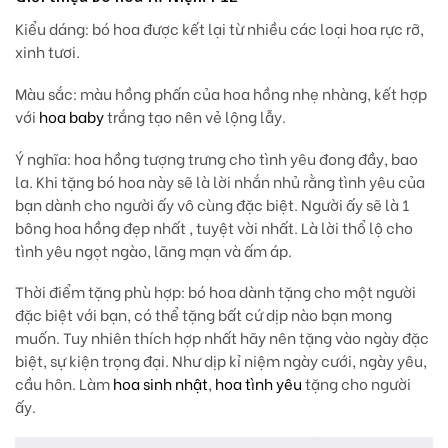
Kiểu dáng: bó hoa được kết lại từ nhiều các loại hoa rực rỡ,
xinh tươi.
Màu sắc
: màu hồng phấn của hoa hồng nhẹ nhàng, kết hợp
với
hoa baby
trắng tạo nên vẻ lộng lẫy.
Ý nghĩa:
hoa hồng tượng trưng cho tình yêu đong đầy, bao
la. Khi tặng bó hoa này sẽ là lời nhắn nhủ rằng tình yêu của
bạn dành cho người ấy vô cùng đặc biệt. Người ấy sẽ là 1
bông hoa hồng đẹp nhất , tuyệt vời nhất. Là lời thổ lộ cho
tình yêu ngọt ngào, lãng mạn và ấm áp.
Thời điểm tặng phù hợp
: bó hoa dành tặng cho một người
đặc biệt với bạn, có thể tặng bất cứ dịp nào bạn mong
muốn. Tuy nhiên thích hợp nhất hãy nên tặng vào ngày đặc
biệt, sự kiện trọng đại. Như dịp kỉ niệm ngày cưới, ngày yêu,
cầu hôn. Làm
hoa sinh nhật
,
hoa tình yêu
tặng cho người
ấy.