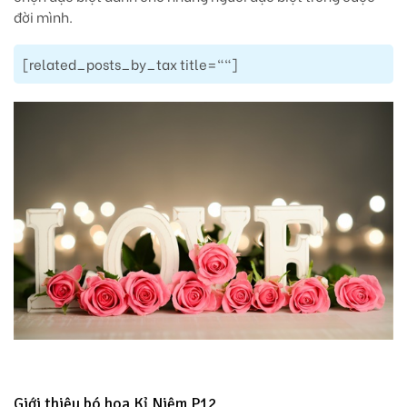
đời mình.
[related_posts_by_tax title=""]
Giới thiệu bó hoa Kỉ Niệm P12