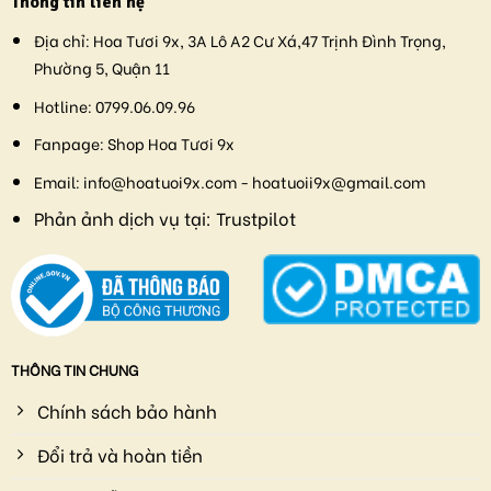
Thông tin liên hệ
Địa chỉ:
Hoa Tươi 9x, 3A Lô A2 Cư Xá,47 Trịnh Đình Trọng,
Phường 5, Quận 11
Hotline:
0799.06.09.96
Fanpage:
Shop Hoa Tươi 9x
Email:
info@hoatuoi9x.com - hoatuoii9x@gmail.com
Phản ảnh dịch vụ tại:
Trustpilot
THÔNG TIN CHUNG
Chính sách bảo hành
Đổi trả và hoàn tiền