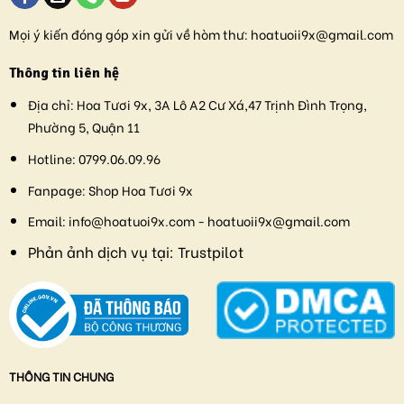
Mọi ý kiến đóng góp xin gửi về hòm thư:
hoatuoii9x@gmail.com
Thông tin liên hệ
Địa chỉ:
Hoa Tươi 9x, 3A Lô A2 Cư Xá,47 Trịnh Đình Trọng,
Phường 5, Quận 11
Hotline:
0799.06.09.96
Fanpage:
Shop Hoa Tươi 9x
Email:
info@hoatuoi9x.com - hoatuoii9x@gmail.com
Phản ảnh dịch vụ tại:
Trustpilot
THÔNG TIN CHUNG