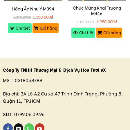
Chúc Mừng Khai Trương
Hồng Ân Như Ý M394
M446
1.150.000
₫
1.250.000
₫
1.950.000
₫
2.150.000
₫
Chi tiết
Giỏ hàng
Chi tiết
Giỏ hàng
Công Ty TNHH Thương Mại & Dịch Vụ Hoa Tươi 9X
MST:
0318058788
Địa chỉ:
3A Lô A2 Cư xá,47 Trịnh ĐÌnh Trọng, Phường 5,
Quận 11, TP.HCM
SĐT:
0799.06.09.96