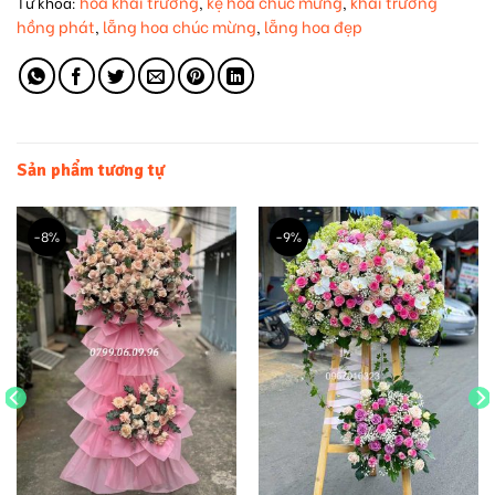
hoa khai trương
kệ hoa chúc mừng
khai trương
Từ khóa:
,
,
hồng phát
lẵng hoa chúc mừng
lẵng hoa đẹp
,
,
Sản phẩm tương tự
-8%
-9%