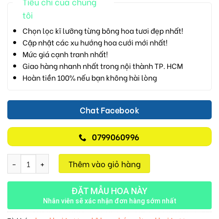
Tiêu chí của chúng
tôi
Chọn lọc kĩ lưỡng từng bông hoa tươi đẹp nhất!
Cập nhật các xu hướng hoa cưới mới nhất!
Mức giá cạnh tranh nhất!
Giao hàng nhanh nhất trong nội thành TP. HCM
Hoàn tiền 100% nếu bạn không hài lòng
Chat Facebook
0799060996
Khai Trương Hồng Phát M559 số lượng
Thêm vào giỏ hàng
ĐẶT MẪU HOA NÀY
Nhân viên sẽ xác nhận đơn hàng sớm nhất