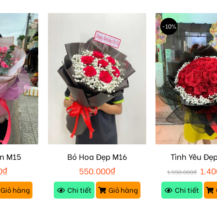
-10%
n M15
Bó Hoa Đẹp M16
Tình Yêu Đẹ
0
₫
550.000
₫
1.40
1.550.000
₫
Giỏ hàng
Chi tiết
Giỏ hàng
Chi tiết