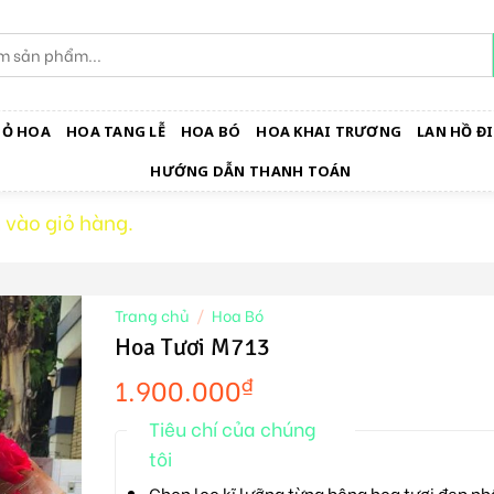
IỎ HOA
HOA TANG LỄ
HOA BÓ
HOA KHAI TRƯƠNG
LAN HỒ ĐI
HƯỚNG DẪN THANH TOÁN
vào giỏ hàng.
Trang chủ
/
Hoa Bó
Hoa Tươi M713
1.900.000
₫
Tiêu chí của chúng
tôi
Chọn lọc kĩ lưỡng từng bông hoa tươi đẹp nh