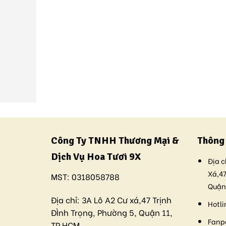
Công Ty TNHH Thương Mại &
Thông 
Dịch Vụ Hoa Tươi 9X
Địa c
Xá,47
MST:
0318058788
Quận
Địa chỉ:
3A Lô A2 Cư xá,47 Trịnh
Hotli
ĐÌnh Trọng, Phường 5, Quận 11,
Fanp
TP.HCM