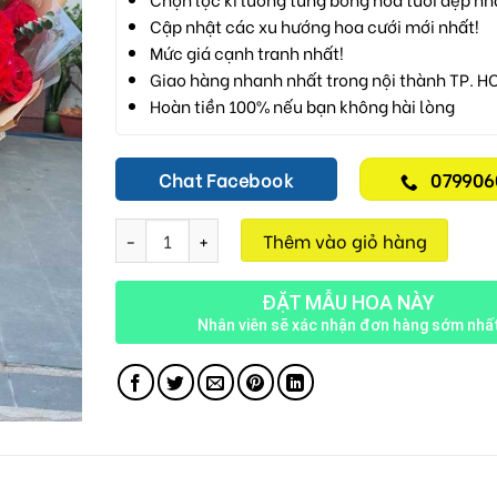
Cập nhật các xu hướng hoa cưới mới nhất!
Mức giá cạnh tranh nhất!
Giao hàng nhanh nhất trong nội thành TP. H
Hoàn tiền 100% nếu bạn không hài lòng
Chat Facebook
079906
Hoa Tươi M713 số lượng
Thêm vào giỏ hàng
ĐẶT MẪU HOA NÀY
Nhân viên sẽ xác nhận đơn hàng sớm nhấ