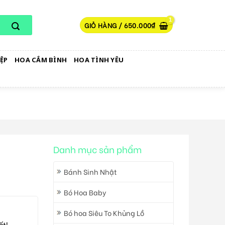
GIỎ HÀNG /
650.000
₫
ỆP
HOA CẮM BÌNH
HOA TÌNH YÊU
Danh mục sản phẩm
Bánh Sinh Nhật
Bó Hoa Baby
Bó hoa Siêu To Khủng Lồ
ất!