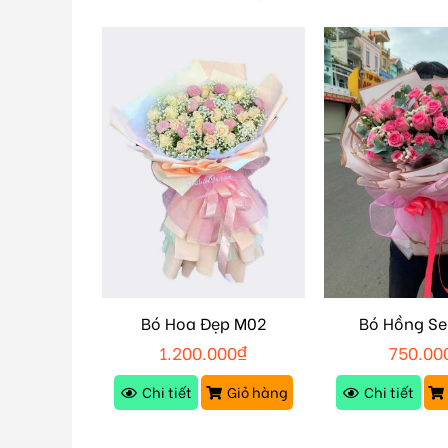
c Mừng
Bó Hoa Đẹp M02
Bó Hồng Se
3
0
₫
1.200.000
₫
750.00
Giỏ hàng
Chi tiết
Giỏ hàng
Chi tiết