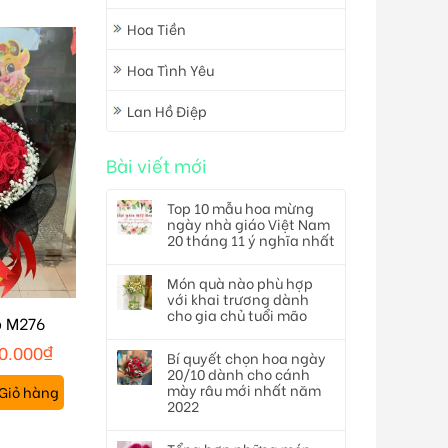
Hoa Tiền
Hoa Tình Yêu
Lan Hồ Điệp
Bài viết mới
Top 10 mẫu hoa mừng
ngày nhà giáo Việt Nam
20 tháng 11 ý nghĩa nhất
Món quà nào phù hợp
với khai trương dành
cho gia chủ tuổi mão
p M276
0.000
₫
Bí quyết chọn hoa ngày
20/10 dành cho cánh
mày râu mới nhất năm
Giỏ hàng
2022