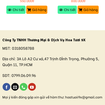
550.000
₫
800.000
₫
Chi tiết
Giỏ hàng
Chi tiết
Giỏ hàng
Công Ty TNHH Thương Mại & Dịch Vụ Hoa Tươi 9X
MST:
0318058788
Địa chỉ:
3A Lô A2 Cư xá,47 Trịnh ĐÌnh Trọng, Phường 5,
Quận 11, TP.HCM
SĐT:
0799.06.09.96
Mọi ý kiến đóng góp xin gửi về hòm thư:
hoatuoii9x@gmail.com