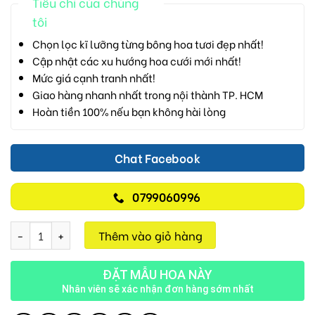
Tiêu chí của chúng
tôi
Chọn lọc kĩ lưỡng từng bông hoa tươi đẹp nhất!
Cập nhật các xu hướng hoa cưới mới nhất!
Mức giá cạnh tranh nhất!
Giao hàng nhanh nhất trong nội thành TP. HCM
Hoàn tiền 100% nếu bạn không hài lòng
Chat Facebook
0799060996
Hoa Tươi M713 số lượng
Thêm vào giỏ hàng
ĐẶT MẪU HOA NÀY
Nhân viên sẽ xác nhận đơn hàng sớm nhất