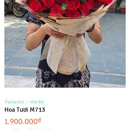
Trang chủ
/
Hoa Bó
Hoa Tươi M713
1.900.000
₫