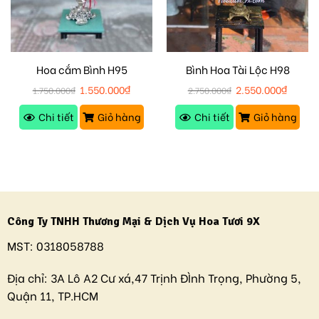
Hoa cắm Bình H95
Bình Hoa Tài Lộc H98
1.550.000
₫
2.550.000
₫
1.750.000
₫
2.750.000
₫
Chi tiết
Giỏ hàng
Chi tiết
Giỏ hàng
Công Ty TNHH Thương Mại & Dịch Vụ Hoa Tươi 9X
MST:
0318058788
Địa chỉ:
3A Lô A2 Cư xá,47 Trịnh ĐÌnh Trọng, Phường 5,
Quận 11, TP.HCM