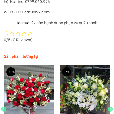
hệ: Hotline: 0799.060.996
WEBSITE: Hoatuoi9x.com
Hoa tươi 9x
hân hạnh được phục vụ quý khách.
0/5
(0 Reviews)
Sản phẩm tương tự
-11%
-7%