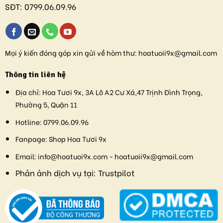
SĐT:
0799.06.09.96
Mọi ý kiến đóng góp xin gửi về hòm thư:
hoatuoii9x@gmail.com
Thông tin liên hệ
Địa chỉ:
Hoa Tươi 9x, 3A Lô A2 Cư Xá,47 Trịnh Đình Trọng,
Phường 5, Quận 11
Hotline:
0799.06.09.96
Fanpage:
Shop Hoa Tươi 9x
Email:
info@hoatuoi9x.com - hoatuoii9x@gmail.com
Phản ảnh dịch vụ tại:
Trustpilot