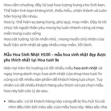
Hoa cẩm chướng
: đây là loại hoa tượng trưng cho tình bạn.
Thể hiện tình bạn khăng khít, thấu hiểu, chân thành và luôn
trân trọng lẫn nhau.
Hoa ly
: thể hiện sự sang trọng, phú quý, may mắn. Đây là lời
chúc tới người thân yêu mong họ luôn thành công và may
mắn trong cuộc sống
Hoa cát tường:
là lời nhắn nhủ , mong muốn chủ nhân của
buổi tiệc sinh nhật sẽ gặp nhiều may mắn, tốt lành.
Mẫu Hoa Sinh Nhật H100 – mẫu hoa sinh nhật đẹp được
yêu thích nhất tại Hoa tươi 9x
Hiện tại trên thị trường có rất nhiều mẫu
hoa sinh nhật
và
ngay trong danh mục hoa sinh nhật của shop Hoa tươi 9x
cũng có rất nhiều sản phẩm để khách hàng lựa chọn. Tuy
nhiên có rất nhiều khách hàng yêu thích và lựa chọn mẫu
hoa này bởi các lý do sau:
Màu sắc:
có lẽ khách hàng nào cũng dễ bị thu hút từ cái
nhìn đầu tiên bởi màu sắc của mẫu hoa này. Màu sắc nhẹ