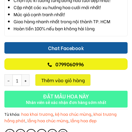
Chọn lọc kĩ lưỡng từng bông hoa tươi đẹp nhất!
Cập nhật các xu hướng hoa cưới mới nhất!
Mức giá cạnh tranh nhất!
Giao hàng nhanh nhất trong nội thành TP. HCM
Hoàn tiền 100% nếu bạn không hài lòng
Chat Facebook
0799060996
Hoa Chúc Mừng M509 số lượng
Thêm vào giỏ hàng
ĐẶT MẪU HOA NÀY
Nhân viên sẽ xác nhận đơn hàng sớm nhất
hoa khai trương
kệ hoa chúc mừng
khai trương
Từ khóa:
,
,
hồng phát
lẵng hoa chúc mừng
lẵng hoa đẹp
,
,