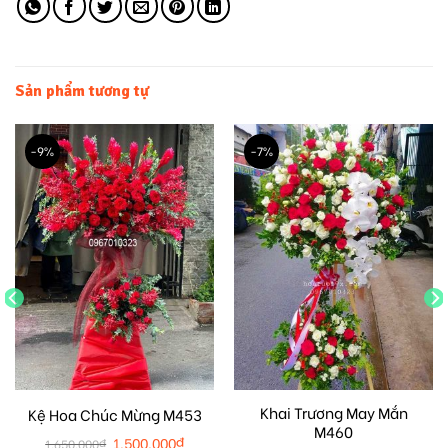
Sản phẩm tương tự
-9%
-7%
Khai Trương May Mắn
Kệ Hoa Chúc Mừng M453
M460
1.500.000
₫
1.650.000
₫