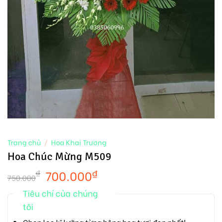
Trang chủ
/
Hoa Khai Trương
Hoa Chúc Mừng M509
700.000
₫
₫
750.000
Tiêu chí của chúng
tôi