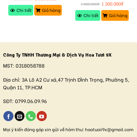
1.300.000
₫
1.400.000
₫
Chi tiết
Giỏ hàng
Chi tiết
Giỏ hàng
Công Ty TNHH Thương Mại & Dịch Vụ Hoa Tươi 9X
MST:
0318058788
Địa chỉ:
3A Lô A2 Cư xá,47 Trịnh ĐÌnh Trọng, Phường 5,
Quận 11, TP.HCM
SĐT:
0799.06.09.96
Mọi ý kiến đóng góp xin gửi về hòm thư:
hoatuoii9x@gmail.com