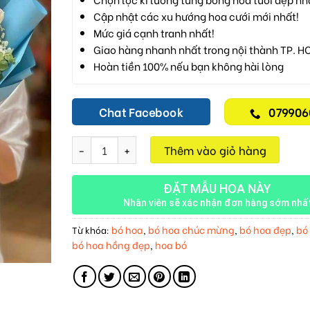
Cập nhật các xu hướng hoa cưới mới nhất!
Mức giá cạnh tranh nhất!
Giao hàng nhanh nhất trong nội thành TP. H
Hoàn tiền 100% nếu bạn không hài lòng
Chat Facebook
079906
Bó Hoa Hồng M227 số lượng
Thêm vào giỏ hàng
ĐẶT MẪU HOA NÀY
Nhân viên sẽ xác nhận đơn hàng sớm nhấ
bó hoa
bó hoa chúc mừng
bó hoa đẹp
bó
Từ khóa:
,
,
,
bó hoa hồng đẹp
hoa bó
,