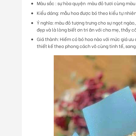
Màu sắc
: sự hòa quyện màu đỏ tươi cùng màu
Kiểu dáng
: mẫu hoa được bó theo kiểu tự nhiên
Ý nghĩa
: màu đỏ tượng trưng cho sự ngọt ngào,
đẹp và là lòng biết ơn tri ân với cha mẹ, thầy c
Giá thành:
Hiếm có bó hoa nào với mức giá ưu đ
thiết kế theo phong cách vô cùng tinh tế, sang