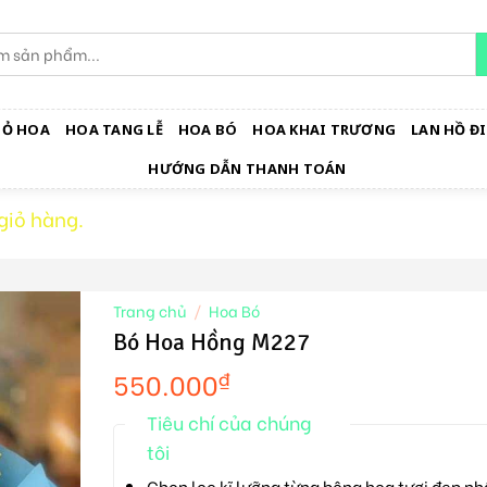
IỎ HOA
HOA TANG LỄ
HOA BÓ
HOA KHAI TRƯƠNG
LAN HỒ ĐI
HƯỚNG DẪN THANH TOÁN
giỏ hàng.
Trang chủ
/
Hoa Bó
Bó Hoa Hồng M227
550.000
₫
Tiêu chí của chúng
tôi
Chọn lọc kĩ lưỡng từng bông hoa tươi đẹp nh