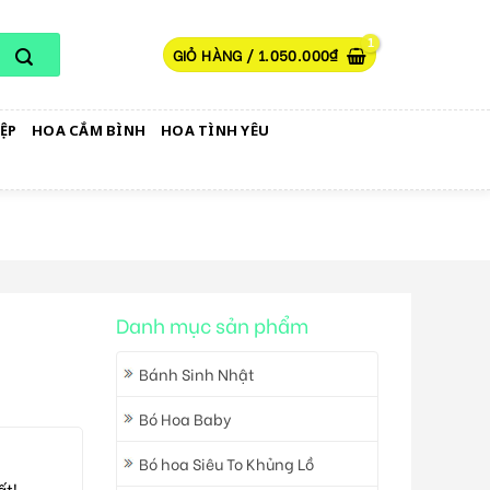
GIỎ HÀNG /
1.050.000
₫
ỆP
HOA CẮM BÌNH
HOA TÌNH YÊU
Danh mục sản phẩm
Bánh Sinh Nhật
Bó Hoa Baby
Bó hoa Siêu To Khủng Lồ
ất!