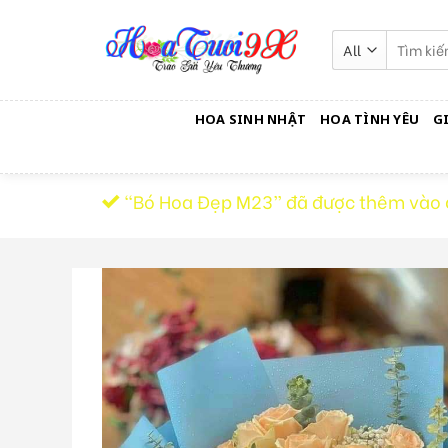
Skip
to
Tìm
kiếm:
content
HOA SINH NHẬT
HOA TÌNH YÊU
G
“Bó Hoa Đẹp M23” đã được thêm vào 