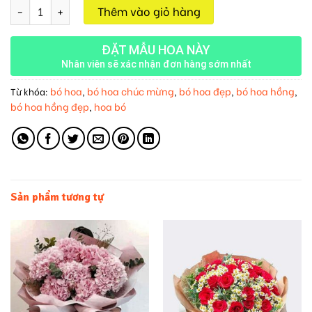
Bó Hoa Hồng Vàng M38 số lượng
Thêm vào giỏ hàng
ĐẶT MẪU HOA NÀY
Nhân viên sẽ xác nhận đơn hàng sớm nhất
bó hoa
bó hoa chúc mừng
bó hoa đẹp
bó hoa hồng
Từ khóa:
,
,
,
,
bó hoa hồng đẹp
hoa bó
,
Sản phẩm tương tự