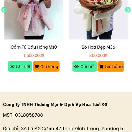
Cẩm Tú Cầu Hồng M10
Bó Hoa Đẹp M36
1.550.000
₫
800.000
₫
Chi tiết
Giỏ hàng
Chi tiết
Giỏ hàng
Công Ty TNHH Thương Mại & Dịch Vụ Hoa Tươi 9X
MST:
0318058788
Địa chỉ:
3A Lô A2 Cư xá,47 Trịnh ĐÌnh Trọng, Phường 5,