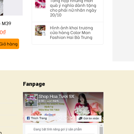
Tổng hợp những món
quà ý nghĩa dành tặng
cho phái nữ nhân ngày
20/10
ỏ M39
Hình ảnh khai trương
00
₫
cửa hàng Color Man
Fashion Hai Bà Trưng
Giỏ hàng
Fanpage
n