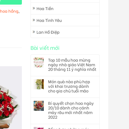
Hoa Tiền
 hoa hồng
,
Hoa Tình Yêu
Lan Hồ Điệp
Bài viết mới
Top 10 mẫu hoa mừng
ngày nhà giáo Việt Nam
20 tháng 11 ý nghĩa nhất
Món quà nào phù hợp
với khai trương dành
cho gia chủ tuổi mão
Bí quyết chọn hoa ngày
20/10 dành cho cánh
mày râu mới nhất năm
2022