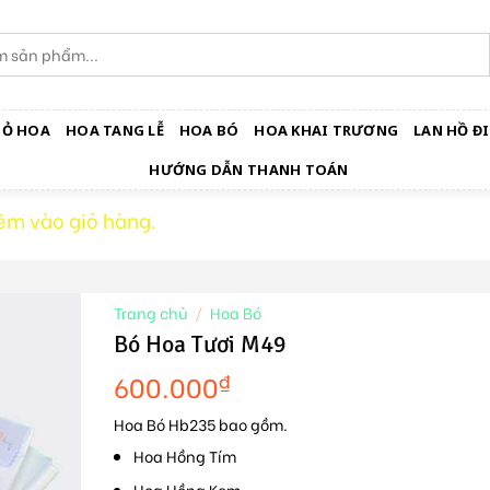
IỎ HOA
HOA TANG LỄ
HOA BÓ
HOA KHAI TRƯƠNG
LAN HỒ ĐI
HƯỚNG DẪN THANH TOÁN
êm vào giỏ hàng.
Trang chủ
/
Hoa Bó
Bó Hoa Tươi M49
600.000
₫
Hoa Bó Hb235 bao gồm.
Hoa Hồng Tím
Hoa Hồng Kem