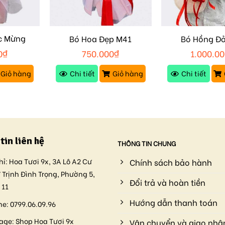
c Mừng
Bó Hoa Đẹp M41
Bó Hồng Đ
0
₫
750.000
₫
1.000.0
Giỏ hàng
Chi tiết
Giỏ hàng
Chi tiết
tin liên hệ
THÔNG TIN CHUNG
hỉ:
Hoa Tươi 9x, 3A Lô A2 Cư
Chính sách bảo hành
 Trịnh Đình Trọng, Phường 5,
Đổi trả và hoàn tiền
 11
Hướng dẫn thanh toán
ne:
0799.06.09.96
age:
Shop Hoa Tươi 9x
Vận chuyển và giao nhậ