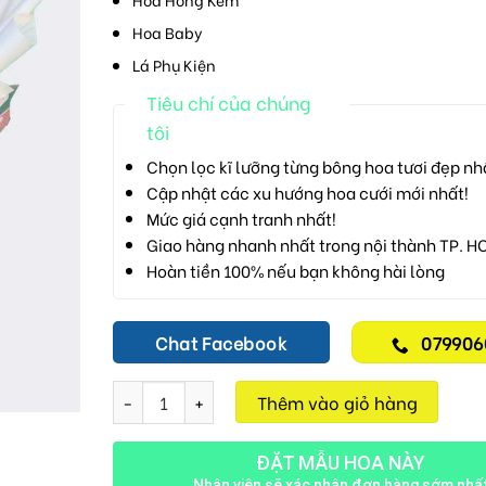
Hoa Baby
Lá Phụ Kiện
Tiêu chí của chúng
tôi
Chọn lọc kĩ lưỡng từng bông hoa tươi đẹp nh
Cập nhật các xu hướng hoa cưới mới nhất!
Mức giá cạnh tranh nhất!
Giao hàng nhanh nhất trong nội thành TP. H
Hoàn tiền 100% nếu bạn không hài lòng
Chat Facebook
079906
Bó Hoa Tươi M49 số lượng
Thêm vào giỏ hàng
ĐẶT MẪU HOA NÀY
Nhân viên sẽ xác nhận đơn hàng sớm nhấ