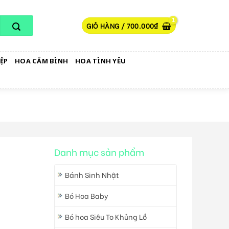
GIỎ HÀNG /
700.000
₫
ỆP
HOA CẮM BÌNH
HOA TÌNH YÊU
Danh mục sản phẩm
Bánh Sinh Nhật
Bó Hoa Baby
Bó hoa Siêu To Khủng Lồ