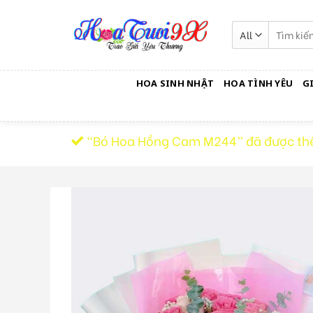
Skip
to
Tìm
kiếm:
content
HOA SINH NHẬT
HOA TÌNH YÊU
G
“Bó Hoa Hồng Cam M244” đã được th