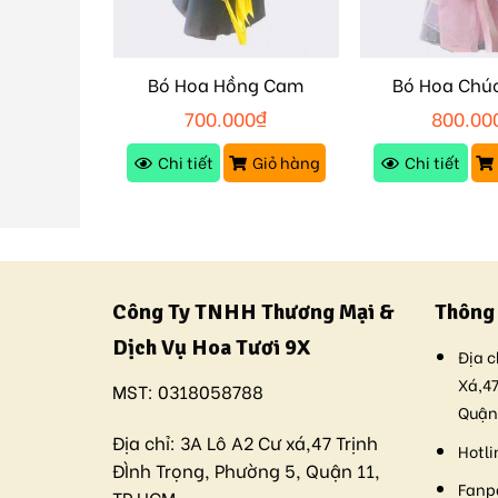
Bó Hoa Hồng Cam
Bó Hoa Chú
en M15
M244
M243
0
₫
700.000
₫
800.00
Giỏ hàng
Chi tiết
Giỏ hàng
Chi tiết
Công Ty TNHH Thương Mại &
Thông 
Dịch Vụ Hoa Tươi 9X
Địa c
Xá,47
MST:
0318058788
Quận
Địa chỉ:
3A Lô A2 Cư xá,47 Trịnh
Hotli
ĐÌnh Trọng, Phường 5, Quận 11,
Fanp
TP.HCM