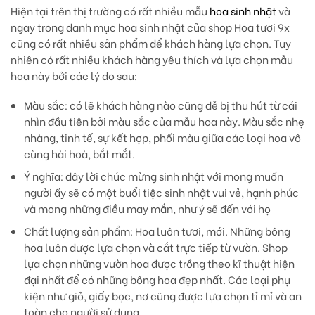
Hiện tại trên thị trường có rất nhiều mẫu
hoa sinh nhật
và
ngay trong danh mục hoa sinh nhật của shop Hoa tươi 9x
cũng có rất nhiều sản phẩm để khách hàng lựa chọn. Tuy
nhiên có rất nhiều khách hàng yêu thích và lựa chọn mẫu
hoa này bởi các lý do sau:
Màu sắc:
có lẽ khách hàng nào cũng dễ bị thu hút từ cái
nhìn đầu tiên bởi màu sắc của mẫu hoa này. Màu sắc nhẹ
nhàng, tinh tế, sự kết hợp, phối màu giữa các loại hoa vô
cùng hài hoà, bắt mắt.
Ý nghĩa:
đây lời chúc mừng sinh nhật với mong muốn
người ấy sẽ có một buổi tiệc sinh nhật vui vẻ, hạnh phúc
và mong những điều may mắn, như ý sẽ đến với họ
Chất lượng sản phẩm:
Hoa luôn tươi, mới. Những bông
hoa luôn được lựa chọn và cắt trực tiếp từ vườn. Shop
lựa chọn những vườn hoa được trồng theo kĩ thuật hiện
đại nhất để có những bông hoa đẹp nhất. Các loại phụ
kiện như giỏ, giấy bọc, nơ cũng được lựa chọn tỉ mỉ và an
toàn cho người sử dụng.