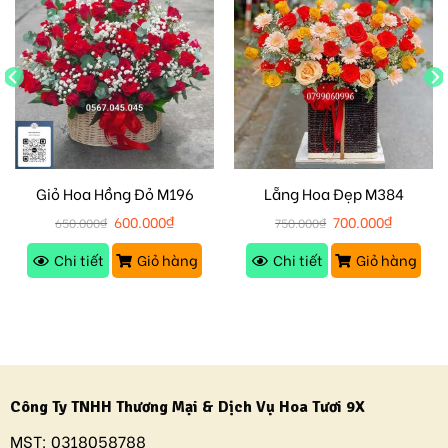
Giỏ Hoa Hồng Đỏ M196
Lẵng Hoa Đẹp M384
600.000
₫
700.000
₫
650.000
₫
750.000
₫
Chi tiết
Giỏ hàng
Chi tiết
Giỏ hàng
Công Ty TNHH Thương Mại & Dịch Vụ Hoa Tươi 9X
MST:
0318058788