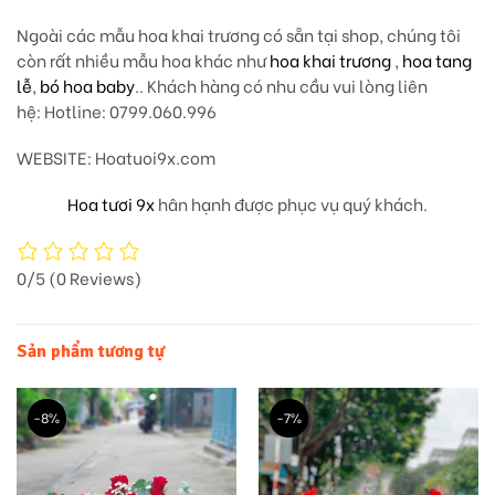
Ngoài các mẫu hoa khai trương có sẵn tại shop, chúng tôi
còn rất nhiều mẫu hoa khác như
hoa khai trương
,
hoa tang
lễ
,
bó hoa baby
.. Khách hàng có nhu cầu vui lòng liên
hệ: Hotline: 0799.060.996
WEBSITE: Hoatuoi9x.com
Hoa tươi 9x
hân hạnh được phục vụ quý khách.
0/5
(0 Reviews)
Sản phẩm tương tự
-8%
-7%