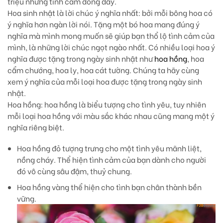
triệu những tình cảm đong đầy.
Hoa sinh nhật là lời chúc ý nghĩa nhất:
bởi mỗi bông hoa có
ý nghĩa hơn ngàn lời nói. Tặng một bó hoa mang đúng ý
nghĩa mà mình mong muốn sẽ giúp bạn thổ lộ tình cảm của
mình, là những lời chúc ngọt ngào nhất. Có nhiều loại hoa ý
nghĩa được tặng trong ngày sinh nhật như
hoa hồng
, hoa
cẩm chướng, hoa ly, hoa cát tường. Chúng ta hãy cùng
xem ý nghĩa của mỗi loại hoa được tặng trong ngày sinh
nhật.
Hoa hồng
: hoa hồng là biểu tượng cho tình yêu, tuy nhiên
mỗi loại hoa hồng với màu sắc khác nhau cũng mang một ý
nghĩa riêng biệt.
Hoa hồng đỏ
tượng trưng cho một tình yêu mãnh liệt,
nồng cháy. Thể hiện tình cảm của bạn dành cho người
đó vô cùng sâu đậm, thuỷ chung.
Hoa hồng vàng
thể hiện cho tình bạn chân thành bền
vững.