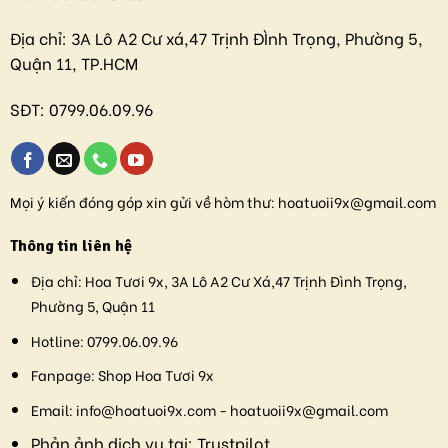
Địa chỉ:
3A Lô A2 Cư xá,47 Trịnh ĐÌnh Trọng, Phường 5,
Quận 11, TP.HCM
SĐT:
0799.06.09.96
Mọi ý kiến đóng góp xin gửi về hòm thư:
hoatuoii9x@gmail.com
Thông tin liên hệ
Địa chỉ:
Hoa Tươi 9x, 3A Lô A2 Cư Xá,47 Trịnh Đình Trọng,
Phường 5, Quận 11
Hotline:
0799.06.09.96
Fanpage:
Shop Hoa Tươi 9x
Email:
info@hoatuoi9x.com - hoatuoii9x@gmail.com
Phản ảnh dịch vụ tại:
Trustpilot