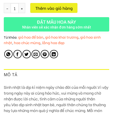
Giỏ Hoa Tươi M308 số lượng
Thêm vào giỏ hàng
ĐẶT MẪU HOA NÀY
Nhân viên sẽ xác nhận đơn hàng sớm nhất
giỏ hoa để bàn
giỏ hoa khai trương
giỏ hoa sinh
Từ khóa:
,
,
nhật
hoa chúc mừng
lẵng hoa đẹp
,
,
MÔ TẢ
Sinh nhật là dịp kỉ niệm ngày chào đời của mỗi người.Vì vậy
trong ngày này ai cũng háo hức, vui mừng và mong chờ
nhận được lời chúc, tình cảm của những người thân
yêu.Vào dịp sinh nhật bạn bè, người thân chúng ta thường
hay lựa những món quà ý nghĩa để chúc mừng. Mỗi món