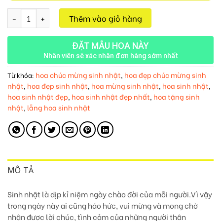
Giỏ Hoa Sinh Nhật M353 số lượng
Thêm vào giỏ hàng
ĐẶT MẪU HOA NÀY
Nhân viên sẽ xác nhận đơn hàng sớm nhất
hoa chúc mừng sinh nhật
hoa đẹp chúc mừng sinh
Từ khóa:
,
nhật
hoa đẹp sinh nhật
hoa mừng sinh nhật
hoa sinh nhật
,
,
,
,
hoa sinh nhật đẹp
hoa sinh nhật đẹp nhất
hoa tặng sinh
,
,
nhật
lẵng hoa sinh nhật
,
MÔ TẢ
Sinh nhật là dịp kỉ niệm ngày chào đời của mỗi người.Vì vậy
trong ngày này ai cũng háo hức, vui mừng và mong chờ
nhận được lời chúc, tình cảm của những người thân