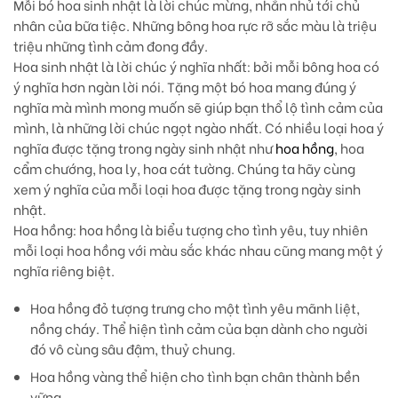
Mỗi bó hoa sinh nhật là lời chúc mừng, nhắn nhủ tới chủ
nhân của bữa tiệc. Những bông hoa rực rỡ sắc màu là triệu
triệu những tình cảm đong đầy.
Hoa sinh nhật là lời chúc ý nghĩa nhất:
bởi mỗi bông hoa có
ý nghĩa hơn ngàn lời nói. Tặng một bó hoa mang đúng ý
nghĩa mà mình mong muốn sẽ giúp bạn thổ lộ tình cảm của
mình, là những lời chúc ngọt ngào nhất. Có nhiều loại hoa ý
nghĩa được tặng trong ngày sinh nhật như
hoa hồng
, hoa
cẩm chướng, hoa ly, hoa cát tường. Chúng ta hãy cùng
xem ý nghĩa của mỗi loại hoa được tặng trong ngày sinh
nhật.
Hoa hồng
: hoa hồng là biểu tượng cho tình yêu, tuy nhiên
mỗi loại hoa hồng với màu sắc khác nhau cũng mang một ý
nghĩa riêng biệt.
Hoa hồng đỏ
tượng trưng cho một tình yêu mãnh liệt,
nồng cháy. Thể hiện tình cảm của bạn dành cho người
đó vô cùng sâu đậm, thuỷ chung.
Hoa hồng vàng
thể hiện cho tình bạn chân thành bền
vững.