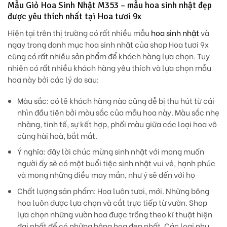
Mẫu Giỏ Hoa Sinh Nhật M353 – mẫu hoa sinh nhật đẹp
được yêu thích nhất tại Hoa tươi 9x
Hiện tại trên thị trường có rất nhiều mẫu
hoa sinh nhật
và
ngay trong danh mục hoa sinh nhật của shop Hoa tươi 9x
cũng có rất nhiều sản phẩm để khách hàng lựa chọn. Tuy
nhiên có rất nhiều khách hàng yêu thích và lựa chọn mẫu
hoa này bởi các lý do sau:
Màu sắc:
có lẽ khách hàng nào cũng dễ bị thu hút từ cái
nhìn đầu tiên bởi màu sắc của mẫu hoa này. Màu sắc nhẹ
nhàng, tinh tế, sự kết hợp, phối màu giữa các loại hoa vô
cùng hài hoà, bắt mắt.
Ý nghĩa:
đây lời chúc mừng sinh nhật với mong muốn
người ấy sẽ có một buổi tiệc sinh nhật vui vẻ, hạnh phúc
và mong những điều may mắn, như ý sẽ đến với họ
Chất lượng sản phẩm:
Hoa luôn tươi, mới. Những bông
hoa luôn được lựa chọn và cắt trực tiếp từ vườn. Shop
lựa chọn những vườn hoa được trồng theo kĩ thuật hiện
đại nhất để có những bông hoa đẹp nhất. Các loại phụ