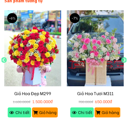
Sản phẩm tương tự
-6%
-7%
Giỏ Hoa Đẹp M299
Giỏ Hoa Tươi M311
1.500.000
₫
650.000
₫
1.600.000
₫
700.000
₫
Chi tiết
Giỏ hàng
Chi tiết
Giỏ hàng