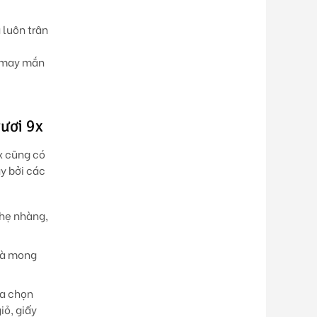
 luôn trân
à may mắn
ươi 9x
x cũng có
y bởi các
nhẹ nhàng,
 và mong
ựa chọn
iỏ, giấy