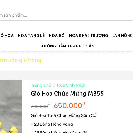
IỎ HOA
HOA TANG LỄ
HOA BÓ
HOA KHAI TRƯƠNG
LAN HỒ ĐI
HƯỚNG DẪN THANH TOÁN
êm vào giỏ hàng.
Trang chủ
/
Hoa Sinh Nhật
Giỏ Hoa Chúc Mừng M355
650.000
₫
₫
700.000
Giỏ Hoa Tươi Chúc Mừng Gồm Có
+ 20 Bông Hồng Vàng
+ 25 Bông hồng Màu Cam đỏ