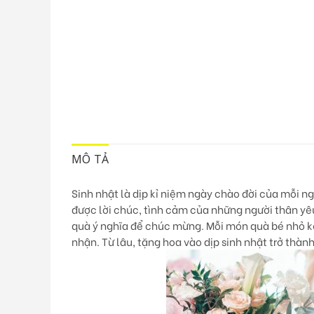
MÔ TẢ
Sinh nhật là dịp kỉ niệm ngày chào đời của mỗi n
được lời chúc, tình cảm của những người thân yê
quà ý nghĩa để chúc mừng. Mỗi món quà bé nhỏ kè
nhận. Từ lâu, tặng hoa vào dịp sinh nhật trở thàn