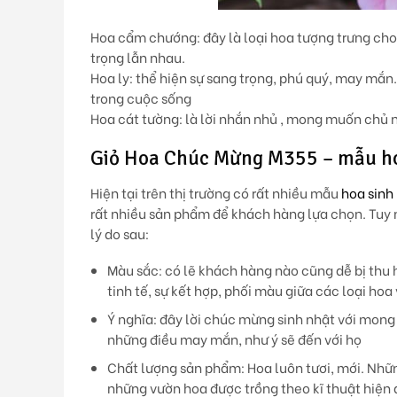
Hoa cẩm chướng
: đây là loại hoa tượng trưng ch
trọng lẫn nhau.
Hoa ly
: thể hiện sự sang trọng, phú quý, may mắ
trong cuộc sống
Hoa cát tường:
là lời nhắn nhủ , mong muốn chủ n
Giỏ Hoa Chúc Mừng M355 – mẫu hoa 
Hiện tại trên thị trường có rất nhiều mẫu
hoa sinh
rất nhiều sản phẩm để khách hàng lựa chọn. Tuy 
lý do sau:
Màu sắc:
có lẽ khách hàng nào cũng dễ bị thu 
tinh tế, sự kết hợp, phối màu giữa các loại hoa
Ý nghĩa:
đây lời chúc mừng sinh nhật với mong 
những điều may mắn, như ý sẽ đến với họ
Chất lượng sản phẩm:
Hoa luôn tươi, mới. Nhữn
những vườn hoa được trồng theo kĩ thuật hiện 