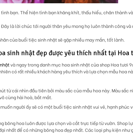
o tình bạn. Thể hiện tình bạn khăng khít, thấu hiểu, chân thành và
n. Đây là lời chúc tới người thân yêu mong họ luôn thành công v
hân của buổi tiệc sinh nhật sẽ gặp nhiều may mắn, tốt lành.
sinh nhật đẹp được yêu thích nhất tại Hoa t
 nhật
và ngay trong danh mục hoa sinh nhật của shop Hoa tươi 9
nhiên có rất nhiều khách hàng yêu thích và lựa chọn mẫu hoa nà
hút từ cái nhìn đầu tiên bởi màu sắc của mẫu hoa này. Màu sắc 
 vô cùng hài hoà, bắt mắt.
muốn người ấy sẽ có một buổi tiệc sinh nhật vui vẻ, hạnh phúc
g bông hoa luôn được lựa chọn và cắt trực tiếp từ vườn. Shop l
đại nhất để có những bông hoa đẹp nhất. Các loại phụ kiện như g