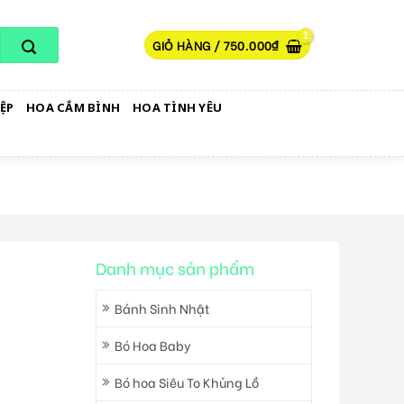
GIỎ HÀNG /
750.000
₫
ỆP
HOA CẮM BÌNH
HOA TÌNH YÊU
Danh mục sản phẩm
Bánh Sinh Nhật
Bó Hoa Baby
Bó hoa Siêu To Khủng Lồ