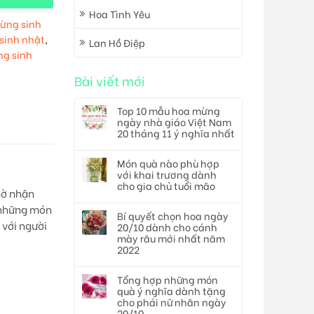
Hoa Tình Yêu
ừng sinh
sinh nhật
,
Lan Hồ Điệp
ng sinh
Bài viết mới
Top 10 mẫu hoa mừng
ngày nhà giáo Việt Nam
20 tháng 11 ý nghĩa nhất
Món quà nào phù hợp
với khai trương dành
cho gia chủ tuổi mão
hờ nhận
a những món
Bí quyết chọn hoa ngày
 với người
20/10 dành cho cánh
mày râu mới nhất năm
2022
Tổng hợp những món
quà ý nghĩa dành tặng
cho phái nữ nhân ngày
20/10