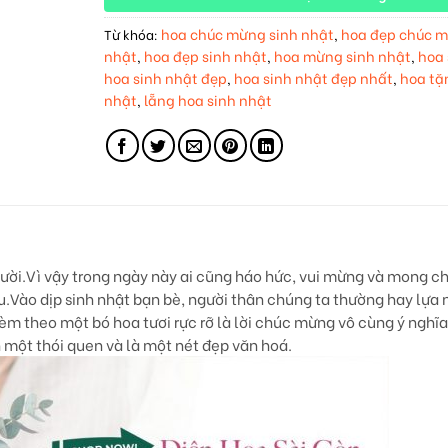
hoa chúc mừng sinh nhật
hoa đẹp chúc m
Từ khóa:
,
nhật
hoa đẹp sinh nhật
hoa mừng sinh nhật
hoa 
,
,
,
hoa sinh nhật đẹp
hoa sinh nhật đẹp nhất
hoa tặ
,
,
nhật
lẵng hoa sinh nhật
,
gười.Vì vậy trong ngày này ai cũng háo hức, vui mừng và mong c
u.Vào dịp sinh nhật bạn bè, người thân chúng ta thường hay lự
m theo một bó hoa tươi rực rỡ là lời chúc mừng vô cùng ý nghĩa
h một thói quen và là một nét đẹp văn hoá.