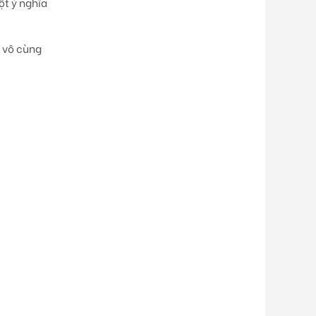
ột ý nghĩa
ó vô cùng