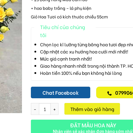
+ hoa baby trắng – lá phụ kiện
Giỏ Hoa Tươi có kích thước chiều 55cm
Tiêu chí của chúng
tôi
Chọn lọc kĩ lưỡng từng bông hoa tươi đẹp nh
Cập nhật các xu hướng hoa cưới mới nhất!
Mức giá cạnh tranh nhất!
Giao hàng nhanh nhất trong nội thành TP. H
Hoàn tiền 100% nếu bạn không hài lòng
Chat Facebook
079906
Giỏ Hoa Chúc Mừng M355 số lượng
Thêm vào giỏ hàng
ĐẶT MẪU HOA NÀY
Nhân viên sẽ xác nhận đơn hàng sớm nhấ