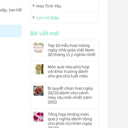
Hoa Tình Yêu
vậy, lan Hồ
Lan Hồ Điệp
Bài viết mới
Top 10 mẫu hoa mừng
ngày nhà giáo Việt Nam
20 tháng 11 ý nghĩa nhất
Món quà nào phù hợp
với khai trương dành
cho gia chủ tuổi mão
Bí quyết chọn hoa ngày
20/10 dành cho cánh
mày râu mới nhất năm
2022
Tổng hợp những món
quà ý nghĩa dành tặng
cho phái nữ nhân ngày
20/10