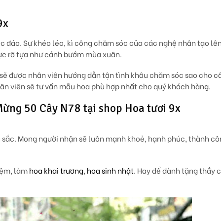
9x
độc đáo. Sự khéo léo, kì công chăm sóc của các nghệ nhân tạo lê
 rực rỡ tựa như cánh bướm mùa xuân.
 sẽ được nhân viên hướng dẫn tận tình khâu chăm sóc sao cho c
nhân viên sẽ tư vấn mẫu hoa phù hợp nhất cho quý khách hàng.
ừng 50 Cây N78 tại shop Hoa tươi 9x
u sắc. Mong người nhận sẽ luôn mạnh khoẻ, hạnh phúc, thành cô
niệm, làm
hoa khai trương
,
hoa sinh nhật
. Hay để dành tặng thầy 