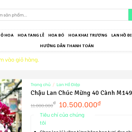
IỎ HOA
HOA TANG LỄ
HOA BÓ
HOA KHAI TRƯƠNG
LAN HỒ ĐI
HƯỚNG DẪN THANH TOÁN
m vào giỏ hàng.
Trang chủ
/
Lan Hồ Điệp
Chậu Lan Chúc Mừng 40 Cành M14
10.500.000
₫
₫
11.000.000
Tiêu chí của chúng
tôi
Chọn lọc kĩ lưỡng từng bông hoa tươi đẹp nh