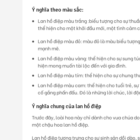
Ý nghĩa theo màu sắc:
Lan hồ điệp màu trắng :
biểu tượng cho sự thuần
thể hiện cho một khởi đầu mới, một tình cảm 
Lan hồ điệp màu đỏ: màu đỏ là màu biểu tượng
mạnh mẽ.
Lan hồ điệp màu vàng: thể hiện cho sự sung tú
hiện mong muốn tài lộc đến với gia đình.
Lan hồ điệp màu tím: thể hiện cho sự chung thuỷ
Lan hồ điệp màu cam: thể hiện cho tuổi trẻ, sự
cố gắng phấn đấu. Đó là những lời chúc, lời đ
Ý nghĩa chung của lan hồ điệp
Trước đây, loài hoa này chỉ dành cho vua chúa do 
một chậu hoa lan hồ điệp.
Lan hồ điệp tượng trưng cho sự sinh sản dồi dào, s