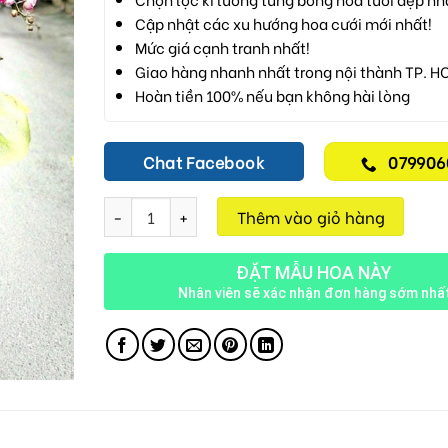
Cập nhật các xu hướng hoa cưới mới nhất!
Mức giá cạnh tranh nhất!
Giao hàng nhanh nhất trong nội thành TP. H
Hoàn tiền 100% nếu bạn không hài lòng
Chat Facebook
079906
Chậu Lan Chúc Mừng 40 Cành M149 số lượng
Thêm vào giỏ hàng
ĐẶT MẪU HOA NÀY
Nhân viên sẽ xác nhận đơn hàng sớm nhấ