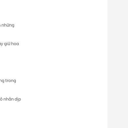
n những
ây giữ hoa
ng trong
cô nhân dịp