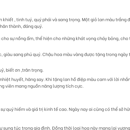
 khiết , tinh tuý, quý phái và sang trọng. Một giỏ lan màu trắng
chân thành, đáng quý.
 cho sự nồng ấm, thể hiện cho những khát vọng cháy bỏng, cho 
c, giàu sang phú quý. Chậu hoa màu vàng được tặng trong ngày 
, biết ơn ,trân trọng.
 nhiệt huyết, hăng say. Khi tặng lan hồ điệp màu cam với lời nhắ
ộng viên mang nguồn năng lượng tích cực.
sự quý hiếm và giá trị kinh tế cao. Ngày nay ai cũng có thể sở h
ự sung túc trong gia đình. Đồng thời loại hoa này mang lại vượng