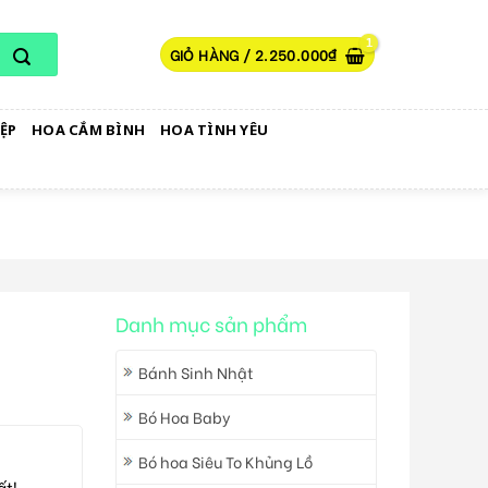
GIỎ HÀNG /
2.250.000
₫
ỆP
HOA CẮM BÌNH
HOA TÌNH YÊU
Danh mục sản phẩm
9
Bánh Sinh Nhật
Bó Hoa Baby
Bó hoa Siêu To Khủng Lồ
ất!