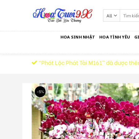
Skip
to
Tìm
kiếm:
content
HOA SINH NHẬT
HOA TÌNH YÊU
G
“Phát Lộc Phát Tài M161” đã được thê
-5%