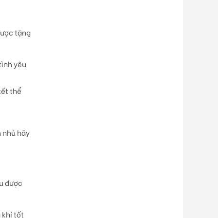
 được tặng
tình yêu
tết thể
n nhủ hãy
ữu được
 khí tốt