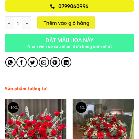
0799060996
Bình Hoa Vip H363 số lượng
Thêm vào giỏ hàng
ĐẶT MẪU HOA NÀY
Nhân viên sẽ xác nhận đơn hàng sớm nhất
Sản phẩm tương tự
-10%
-5%