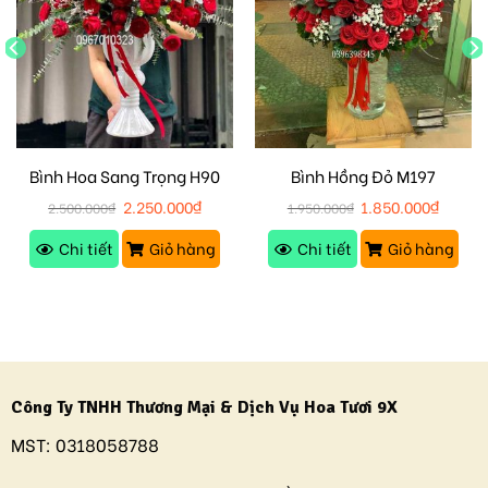
Bình Hoa Sang Trọng H90
Bình Hồng Đỏ M197
2.250.000
₫
1.850.000
₫
2.500.000
₫
1.950.000
₫
Chi tiết
Giỏ hàng
Chi tiết
Giỏ hàng
Công Ty TNHH Thương Mại & Dịch Vụ Hoa Tươi 9X
MST:
0318058788