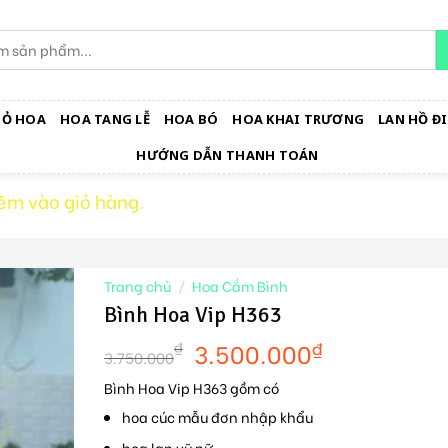
IỎ HOA
HOA TANG LỄ
HOA BÓ
HOA KHAI TRƯƠNG
LAN HỒ ĐI
HƯỚNG DẪN THANH TOÁN
êm vào giỏ hàng.
Trang chủ
/
Hoa Cắm Bình
Bình Hoa Vip H363
3.500.000
₫
₫
3.750.000
Bình Hoa Vip H363 gồm có
hoa cúc mẫu đơn nhập khẩu
hoa lan vũ nữ