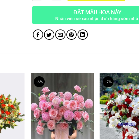
ĐẶT MẪU HOA NÀY
Nhân viên sẽ xác nhận đơn hàng sớm nhấ
-6%
-7%