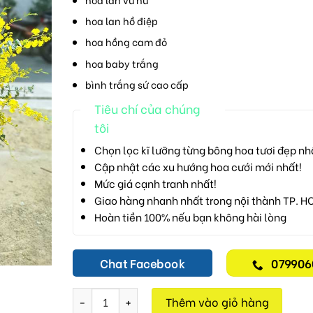
hoa lan hồ điệp
hoa hồng cam đỏ
hoa baby trắng
bình trắng sứ cao cấp
Tiêu chí của chúng
tôi
Chọn lọc kĩ lưỡng từng bông hoa tươi đẹp nh
Cập nhật các xu hướng hoa cưới mới nhất!
Mức giá cạnh tranh nhất!
Giao hàng nhanh nhất trong nội thành TP. H
Hoàn tiền 100% nếu bạn không hài lòng
Chat Facebook
079906
Bình Hoa Vip H363 số lượng
Thêm vào giỏ hàng