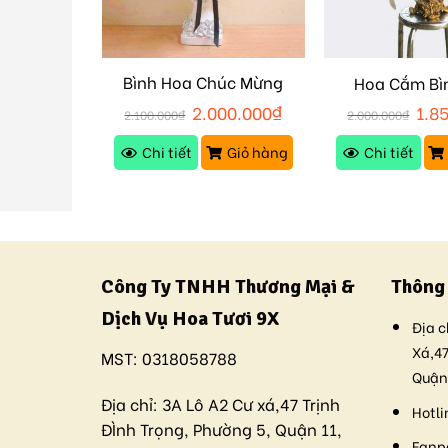
Bình Hoa Chúc Mừng
Đỏ M197
Hoa Cắm Bì
H110
50.000
₫
2.000.000
₫
1.8
2.100.000
₫
2.000.000
₫
Giỏ hàng
Chi tiết
Giỏ hàng
Chi tiết
Công Ty TNHH Thương Mại &
Thông 
Dịch Vụ Hoa Tươi 9X
Địa c
Xá,47
MST:
0318058788
Quận
Địa chỉ:
3A Lô A2 Cư xá,47 Trịnh
Hotli
ĐÌnh Trọng, Phường 5, Quận 11,
Fanp