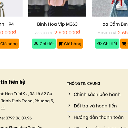
nh H94
Bình Hoa Vip M363
Hoa Cắm Bìn
50.000
₫
2.500.000
₫
2.65
2.650.000
₫
2.850.000
₫
Giỏ hàng
Chi tiết
Giỏ hàng
Chi tiết
tin liên hệ
THÔNG TIN CHUNG
hỉ:
Hoa Tươi 9x, 3A Lô A2 Cư
Chính sách bảo hành
 Trịnh Đình Trọng, Phường 5,
Đổi trả và hoàn tiền
 11
Hướng dẫn thanh toán
ne:
0799.06.09.96
age:
Shop Hoa Tươi 9x