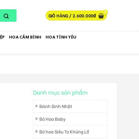
GIỎ HÀNG /
2.600.000
₫
ỆP
HOA CẮM BÌNH
HOA TÌNH YÊU
Danh mục sản phẩm
Bánh Sinh Nhật
Bó Hoa Baby
Bó hoa Siêu To Khủng Lồ