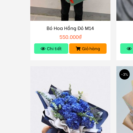
Bó Hoa Hồng Đỏ M14
550.000
₫
Chi tiết
Giỏ hàng
-3%