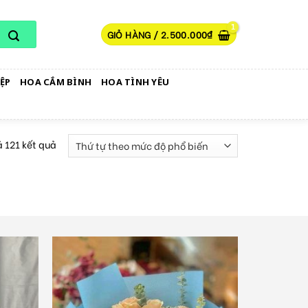
GIỎ HÀNG /
2.500.000
₫
ỆP
HOA CẮM BÌNH
HOA TÌNH YÊU
ả 121 kết quả