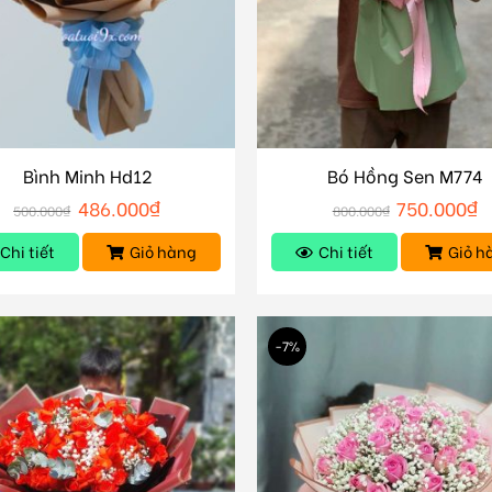
Bình Minh Hd12
Bó Hồng Sen M774
486.000
₫
750.000
₫
500.000
₫
800.000
₫
Chi tiết
Giỏ hàng
Chi tiết
Giỏ h
-7%