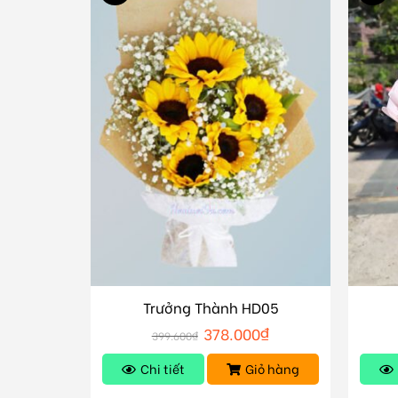
Trưởng Thành HD05
378.000
₫
399.600
₫
Chi tiết
Giỏ hàng