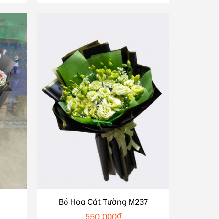
1
Bó Hoa Cát Tường M237
550.000
₫