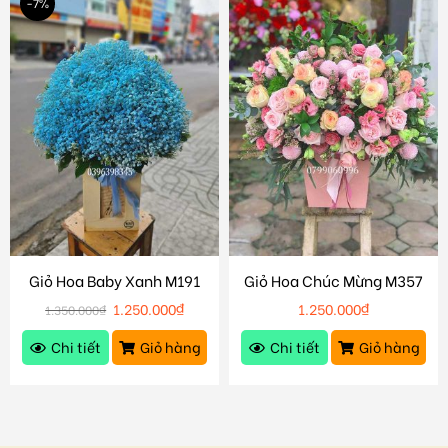
-7%
Giỏ Hoa Baby Xanh M191
Giỏ Hoa Chúc Mừng M357
1.250.000
₫
1.250.000
₫
1.350.000
₫
Chi tiết
Giỏ hàng
Chi tiết
Giỏ hàng