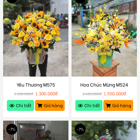
Yêu Thương M575
Hoa Chúc Mừng M524
1.300.000
₫
1.550.000
₫
1.350.000
₫
1.650.000
₫
Chi tiết
Giỏ hàng
Chi tiết
Giỏ hàng
-7%
-7%