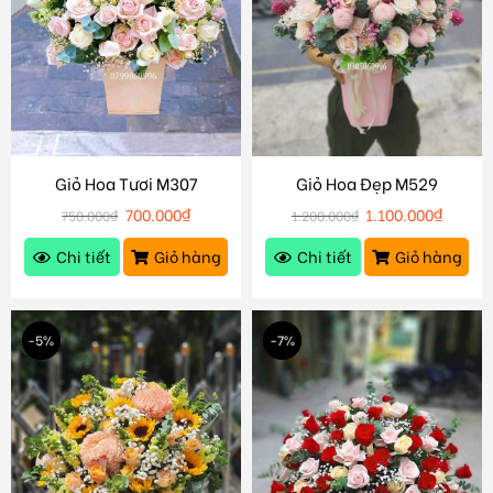
Giỏ Hoa Tươi M307
Giỏ Hoa Đẹp M529
700.000
₫
1.100.000
₫
750.000
₫
1.200.000
₫
Chi tiết
Giỏ hàng
Chi tiết
Giỏ hàng
-5%
-7%