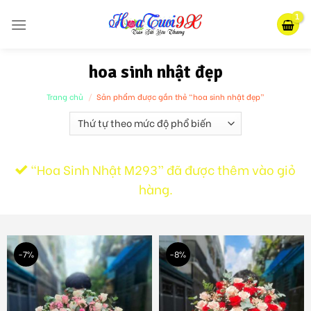
Skip
to
content
hoa sinh nhật đẹp
Trang chủ
/
Sản phẩm được gắn thẻ “hoa sinh nhật đẹp”
“Hoa Sinh Nhật M293” đã được thêm vào giỏ
hàng.
-7%
-8%