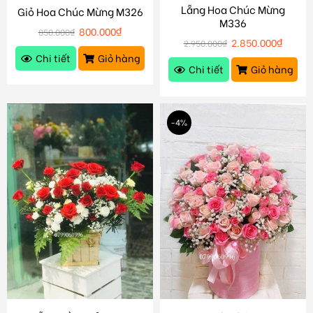
Lẵng Hoa Chúc Mừng
Giỏ Hoa Chúc Mừng M326
M336
800.000
₫
850.000
₫
2.850.000
₫
2.950.000
₫
Chi tiết
Giỏ hàng
Chi tiết
Giỏ hàng
-4%