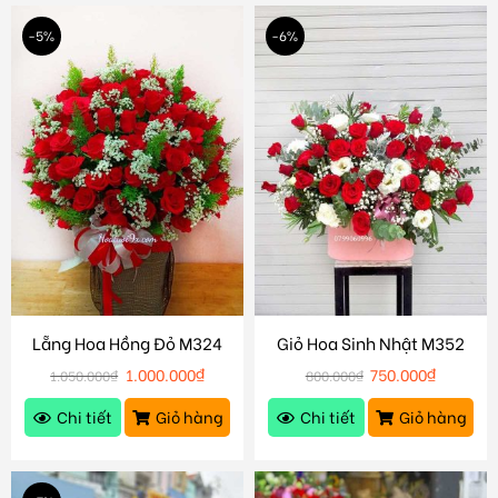
-5%
-6%
Lẵng Hoa Hồng Đỏ M324
Giỏ Hoa Sinh Nhật M352
1.000.000
₫
750.000
₫
1.050.000
₫
800.000
₫
Chi tiết
Giỏ hàng
Chi tiết
Giỏ hàng