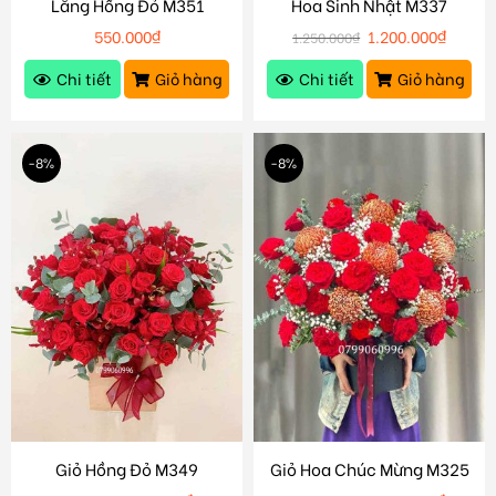
Lẵng Hồng Đỏ M351
Hoa Sinh Nhật M337
550.000
₫
1.200.000
₫
1.250.000
₫
Chi tiết
Giỏ hàng
Chi tiết
Giỏ hàng
-8%
-8%
Giỏ Hồng Đỏ M349
Giỏ Hoa Chúc Mừng M325