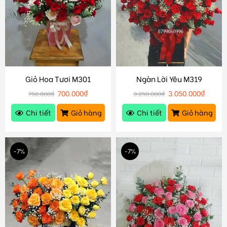
Giỏ Hoa Tươi M301
Ngàn Lời Yêu M319
700.000
₫
3.050.000
₫
750.000
₫
3.250.000
₫
Chi tiết
Giỏ hàng
Chi tiết
Giỏ hàng
-7%
-7%