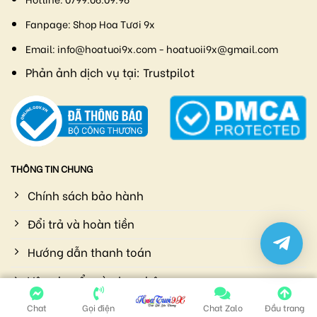
Fanpage:
Shop Hoa Tươi 9x
Email:
info@hoatuoi9x.com - hoatuoii9x@gmail.com
Phản ảnh dịch vụ tại:
Trustpilot
THÔNG TIN CHUNG
Chính sách bảo hành
Đổi trả và hoàn tiền
Hướng dẫn thanh toán
Vận chuyển và giao nhận
Chính sách bảo mật
Chat
Gọi điện
Chat Zalo
Đầu trang