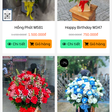
Hồng Phát M581
Happy Birthday M347
1.500.000
₫
750.000
₫
1.650.000
₫
800.000
₫
Chi tiết
Giỏ hàng
Chi tiết
Giỏ hàng
-7%