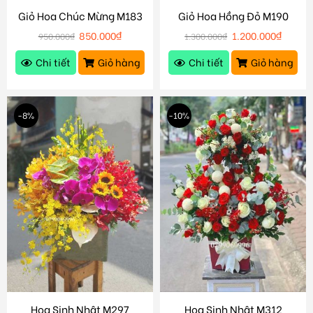
Giỏ Hoa Chúc Mừng M183
Giỏ Hoa Hồng Đỏ M190
850.000
₫
1.200.000
₫
950.000
₫
1.300.000
₫
Chi tiết
Giỏ hàng
Chi tiết
Giỏ hàng
-8%
-10%
Hoa Sinh Nhật M297
Hoa Sinh Nhật M312