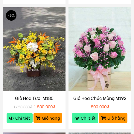
-9%
Giỏ Hoa Tươi M185
Giỏ Hoa Chúc Mừng M192
1.500.000
₫
500.000
₫
1.650.000
₫
Chi tiết
Giỏ hàng
Chi tiết
Giỏ hàng