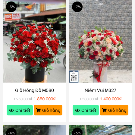
-5%
-7%
Giỏ Hồng Đỏ M580
Niềm Vui M327
1.850.000
₫
1.400.000
₫
1.950.000
₫
1.500.000
₫
Chi tiết
Giỏ hàng
Chi tiết
Giỏ hàng
-4%
-6%