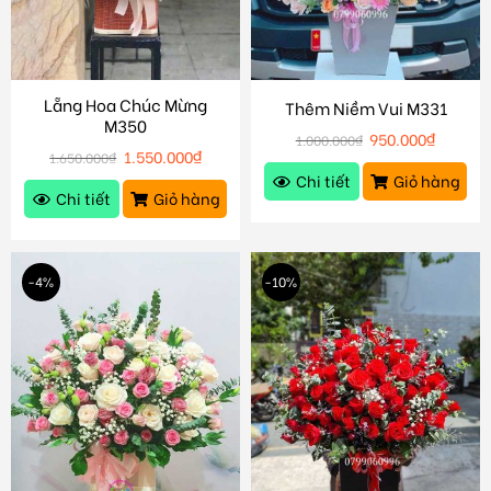
Lẵng Hoa Chúc Mừng
Thêm Niềm Vui M331
M350
950.000
₫
1.000.000
₫
1.550.000
₫
1.650.000
₫
Chi tiết
Giỏ hàng
Chi tiết
Giỏ hàng
-4%
-10%