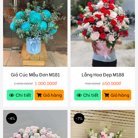
Giỏ Cúc Mẫu Đơn M181
Lẵng Hoa Đẹp M188
1.000.000
₫
650.000
₫
1.080.000
₫
700.000
₫
Chi tiết
Giỏ hàng
Chi tiết
Giỏ hàng
-4%
-7%