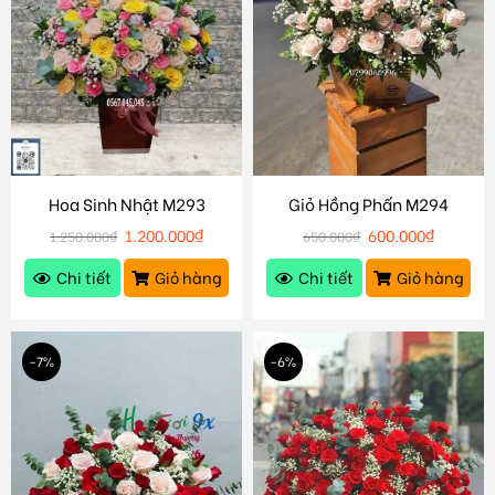
Hoa Sinh Nhật M293
Giỏ Hồng Phấn M294
1.200.000
₫
600.000
₫
1.250.000
₫
650.000
₫
Chi tiết
Giỏ hàng
Chi tiết
Giỏ hàng
-7%
-6%