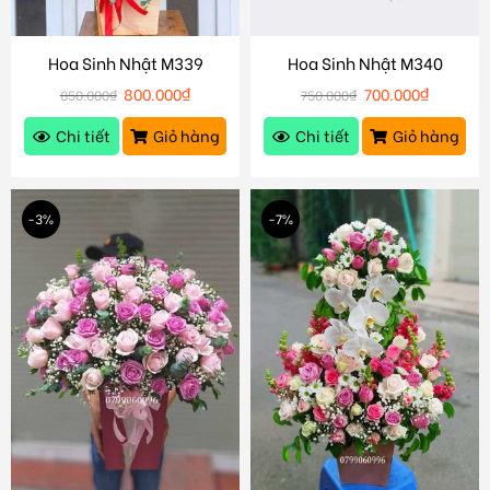
Hoa Sinh Nhật M339
Hoa Sinh Nhật M340
800.000
₫
700.000
₫
850.000
₫
750.000
₫
Chi tiết
Giỏ hàng
Chi tiết
Giỏ hàng
-3%
-7%