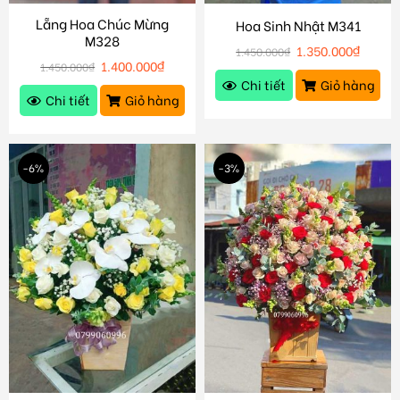
Lẵng Hoa Chúc Mừng
Hoa Sinh Nhật M341
M328
1.350.000
₫
1.450.000
₫
1.400.000
₫
1.450.000
₫
Chi tiết
Giỏ hàng
Chi tiết
Giỏ hàng
-6%
-3%