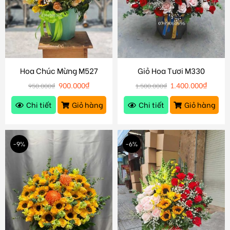
Hoa Chúc Mừng M527
Giỏ Hoa Tươi M330
900.000
₫
1.400.000
₫
950.000
₫
1.500.000
₫
Chi tiết
Giỏ hàng
Chi tiết
Giỏ hàng
-9%
-6%