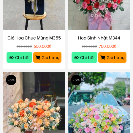
Giỏ Hoa Chúc Mừng M355
Hoa Sinh Nhật M344
650.000
₫
700.000
₫
700.000
₫
750.000
₫
Chi tiết
Giỏ hàng
Chi tiết
Giỏ hàng
-6%
-5%