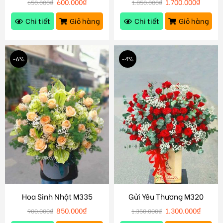
600.000
₫
1.700.000
₫
650.000
₫
1.850.000
₫
Chi tiết
Giỏ hàng
Chi tiết
Giỏ hàng
-6%
-4%
Hoa Sinh Nhật M335
Gửi Yêu Thương M320
850.000
₫
1.300.000
₫
900.000
₫
1.350.000
₫