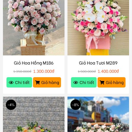
Giỏ Hoa Hồng M186
Giỏ Hoa Tươi M289
1.300.000
₫
1.400.000
₫
1.350.000
₫
1.500.000
₫
Chi tiết
Giỏ hàng
Chi tiết
Giỏ hàng
-4%
-8%