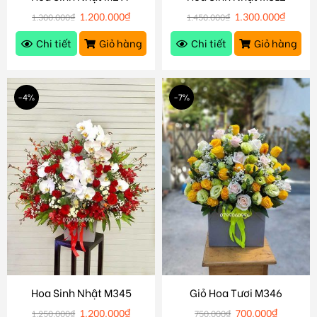
1.200.000
₫
1.300.000
₫
1.300.000
₫
1.450.000
₫
Chi tiết
Giỏ hàng
Chi tiết
Giỏ hàng
-4%
-7%
Hoa Sinh Nhật M345
Giỏ Hoa Tươi M346
1.200.000
₫
700.000
₫
1.250.000
₫
750.000
₫