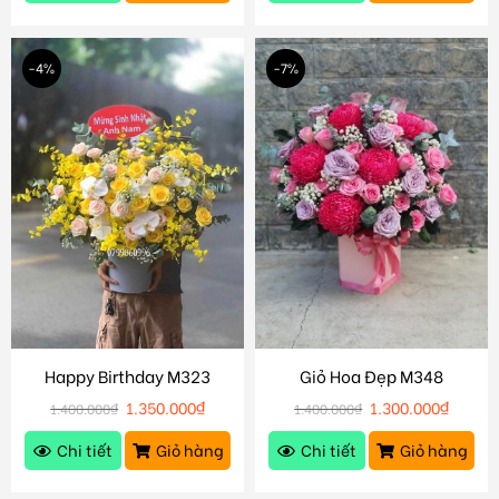
-4%
-7%
Happy Birthday M323
Giỏ Hoa Đẹp M348
1.350.000
₫
1.300.000
₫
1.400.000
₫
1.400.000
₫
Chi tiết
Giỏ hàng
Chi tiết
Giỏ hàng