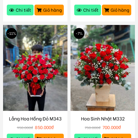
Chi tiết
Giỏ hàng
Chi tiết
Giỏ hàng
-11%
-7%
Lẵng Hoa Hồng Đỏ M343
Hoa Sinh Nhật M332
850.000
₫
700.000
₫
950.000
₫
750.000
₫