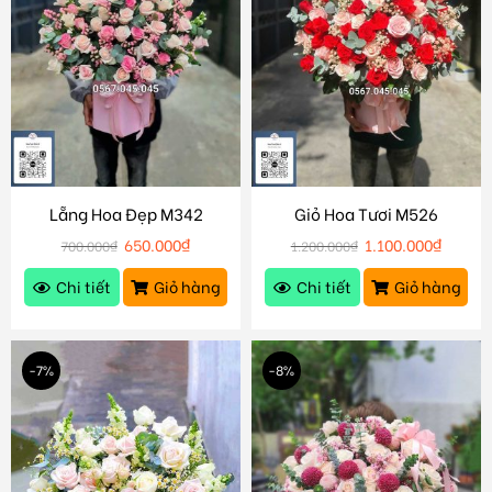
Lẵng Hoa Đẹp M342
Giỏ Hoa Tươi M526
650.000
₫
1.100.000
₫
700.000
₫
1.200.000
₫
Chi tiết
Giỏ hàng
Chi tiết
Giỏ hàng
-7%
-8%