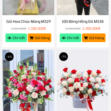
Giỏ Hoa Chúc Mừng M329
100 Bông Hồng Đỏ M338
1.200.000
₫
2.300.000
₫
1.250.000
₫
2.550.000
₫
Chi tiết
Giỏ hàng
Chi tiết
Giỏ hàng
-6%
-7%