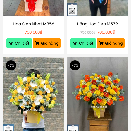
Hoa Sinh Nhật M356
Lẵng Hoa Đẹp M579
750.000
₫
700.000
₫
750.000
₫
Chi tiết
Giỏ hàng
Chi tiết
Giỏ hàng
-5%
-8%