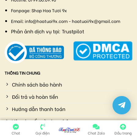
Fanpage:
Shop Hoa Tươi 9x
Email:
info@hoatuoi9x.com - hoatuoii9x@gmail.com
Phản ảnh dịch vụ tại:
Trustpilot
THÔNG TIN CHUNG
Chính sách bảo hành
Đổi trả và hoàn tiền
Hướng dẫn thanh toán
Vận chuyển và giao nhận
Chính sách bảo mật
Chat
Gọi điện
Chat Zalo
Đầu trang