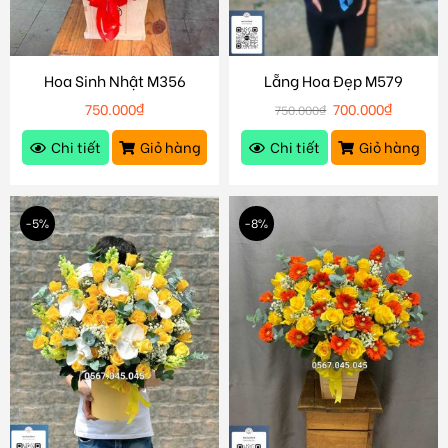
Hoa Sinh Nhật M356
Lẵng Hoa Đẹp M579
750.000
₫
700.000
₫
750.000
₫
Chi tiết
Giỏ hàng
Chi tiết
Giỏ hàng
-5%
-8%