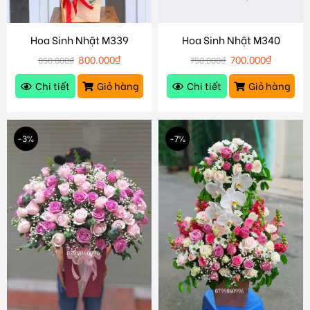
Hoa Sinh Nhật M339
Hoa Sinh Nhật M340
800.000
₫
700.000
₫
850.000
₫
750.000
₫
Chi tiết
Giỏ hàng
Chi tiết
Giỏ hàng
-3%
-7%