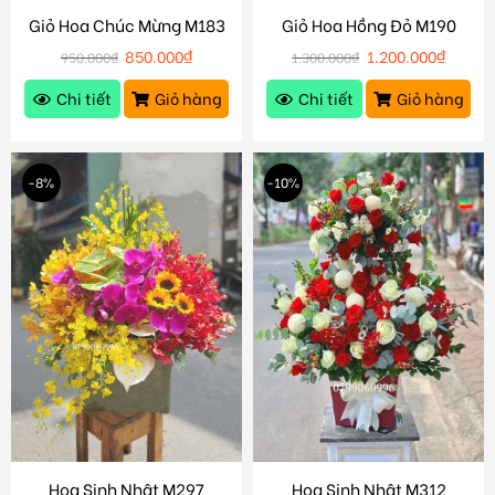
Giỏ Hoa Chúc Mừng M183
Giỏ Hoa Hồng Đỏ M190
850.000
₫
1.200.000
₫
950.000
₫
1.300.000
₫
Chi tiết
Giỏ hàng
Chi tiết
Giỏ hàng
-8%
-10%
Hoa Sinh Nhật M297
Hoa Sinh Nhật M312