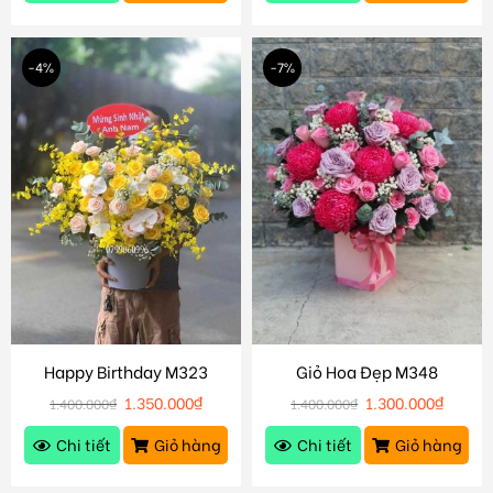
-4%
-7%
Happy Birthday M323
Giỏ Hoa Đẹp M348
1.350.000
₫
1.300.000
₫
1.400.000
₫
1.400.000
₫
Chi tiết
Giỏ hàng
Chi tiết
Giỏ hàng