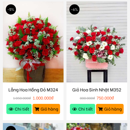
-5%
-6%
Lẵng Hoa Hồng Đỏ M324
Giỏ Hoa Sinh Nhật M352
1.000.000
₫
750.000
₫
1.050.000
₫
800.000
₫
Chi tiết
Giỏ hàng
Chi tiết
Giỏ hàng