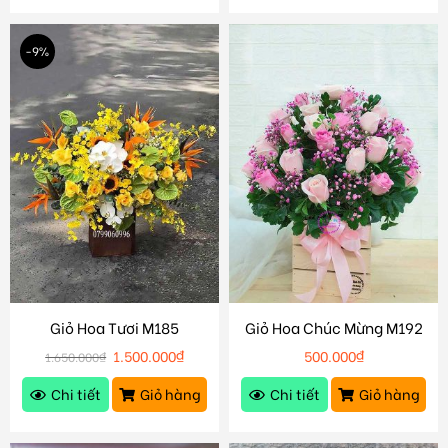
-9%
Giỏ Hoa Tươi M185
Giỏ Hoa Chúc Mừng M192
1.500.000
₫
500.000
₫
1.650.000
₫
Chi tiết
Giỏ hàng
Chi tiết
Giỏ hàng