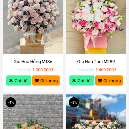
Giỏ Hoa Hồng M186
Giỏ Hoa Tươi M289
1.300.000
₫
1.400.000
₫
1.350.000
₫
1.500.000
₫
Chi tiết
Giỏ hàng
Chi tiết
Giỏ hàng
-4%
-8%