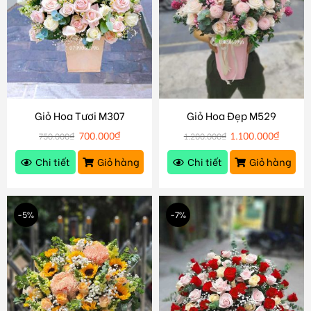
Giỏ Hoa Tươi M307
Giỏ Hoa Đẹp M529
700.000
₫
1.100.000
₫
750.000
₫
1.200.000
₫
Chi tiết
Giỏ hàng
Chi tiết
Giỏ hàng
-5%
-7%