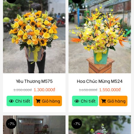
Yêu Thương M575
Hoa Chúc Mừng M524
1.300.000
₫
1.550.000
₫
1.350.000
₫
1.650.000
₫
Chi tiết
Giỏ hàng
Chi tiết
Giỏ hàng
-7%
-7%