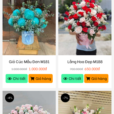
Giỏ Cúc Mẫu Đơn M181
Lẵng Hoa Đẹp M188
1.000.000
₫
650.000
₫
1.080.000
₫
700.000
₫
Chi tiết
Giỏ hàng
Chi tiết
Giỏ hàng
-4%
-7%