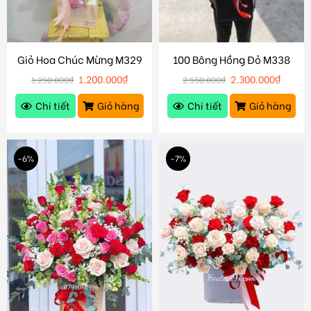
Giỏ Hoa Chúc Mừng M329
100 Bông Hồng Đỏ M338
1.200.000
₫
2.300.000
₫
1.250.000
₫
2.550.000
₫
Chi tiết
Giỏ hàng
Chi tiết
Giỏ hàng
-6%
-7%