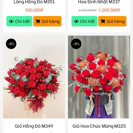
Lẵng Hồng Đỏ M351
Hoa Sinh Nhật M337
550.000
₫
1.200.000
₫
1.250.000
₫
Chi tiết
Giỏ hàng
Chi tiết
Giỏ hàng
-8%
-8%
Giỏ Hồng Đỏ M349
Giỏ Hoa Chúc Mừng M325