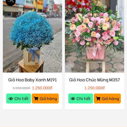
-7%
Giỏ Hoa Baby Xanh M191
Giỏ Hoa Chúc Mừng M357
1.250.000
₫
1.250.000
₫
1.350.000
₫
Chi tiết
Giỏ hàng
Chi tiết
Giỏ hàng