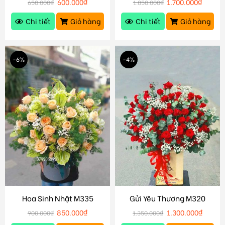
600.000
₫
1.700.000
₫
650.000
₫
1.850.000
₫
Chi tiết
Giỏ hàng
Chi tiết
Giỏ hàng
-6%
-4%
Hoa Sinh Nhật M335
Gửi Yêu Thương M320
850.000
₫
1.300.000
₫
900.000
₫
1.350.000
₫