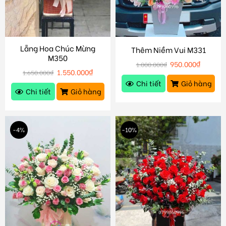
Lẵng Hoa Chúc Mừng
Thêm Niềm Vui M331
M350
950.000
₫
1.000.000
₫
1.550.000
₫
1.650.000
₫
Chi tiết
Giỏ hàng
Chi tiết
Giỏ hàng
-4%
-10%