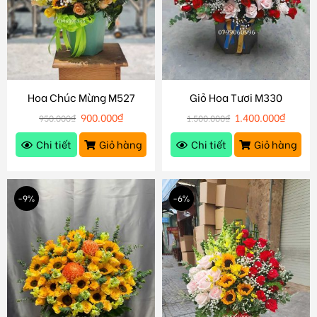
Hoa Chúc Mừng M527
Giỏ Hoa Tươi M330
900.000
₫
1.400.000
₫
950.000
₫
1.500.000
₫
Chi tiết
Giỏ hàng
Chi tiết
Giỏ hàng
-9%
-6%