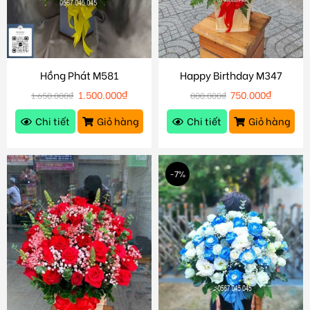
Hồng Phát M581
Happy Birthday M347
1.500.000
₫
750.000
₫
1.650.000
₫
800.000
₫
Chi tiết
Giỏ hàng
Chi tiết
Giỏ hàng
-7%