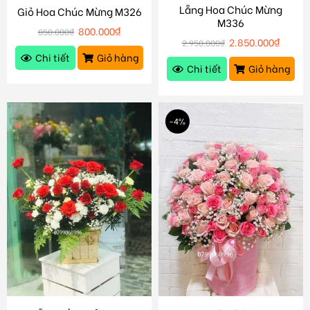
Lẵng Hoa Chúc Mừng
Giỏ Hoa Chúc Mừng M326
M336
800.000
₫
850.000
₫
2.850.000
₫
2.950.000
₫
Chi tiết
Giỏ hàng
Chi tiết
Giỏ hàng
-4%