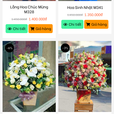
Lẵng Hoa Chúc Mừng
Hoa Sinh Nhật M341
M328
1.350.000
₫
1.450.000
₫
1.400.000
₫
1.450.000
₫
Chi tiết
Giỏ hàng
Chi tiết
Giỏ hàng
-6%
-3%