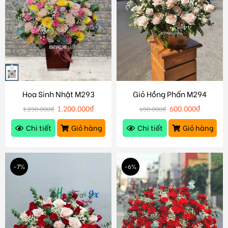
Hoa Sinh Nhật M293
Giỏ Hồng Phấn M294
1.200.000
₫
600.000
₫
1.250.000
₫
650.000
₫
Chi tiết
Giỏ hàng
Chi tiết
Giỏ hàng
-7%
-6%