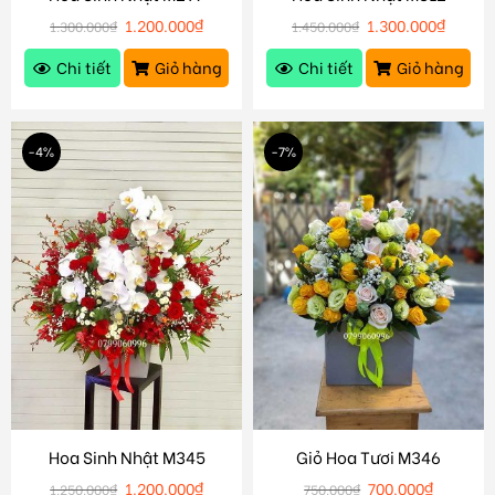
1.200.000
₫
1.300.000
₫
1.300.000
₫
1.450.000
₫
Chi tiết
Giỏ hàng
Chi tiết
Giỏ hàng
-4%
-7%
Hoa Sinh Nhật M345
Giỏ Hoa Tươi M346
1.200.000
₫
700.000
₫
1.250.000
₫
750.000
₫