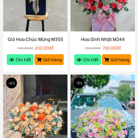
Giỏ Hoa Chúc Mừng M355
Hoa Sinh Nhật M344
650.000
₫
700.000
₫
700.000
₫
750.000
₫
Chi tiết
Giỏ hàng
Chi tiết
Giỏ hàng
-6%
-5%