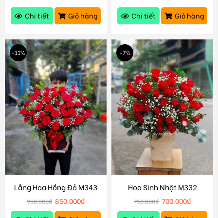
Chi tiết
Giỏ hàng
Chi tiết
Giỏ hàng
-11%
-7%
Lẵng Hoa Hồng Đỏ M343
Hoa Sinh Nhật M332
850.000
₫
700.000
₫
950.000
₫
750.000
₫