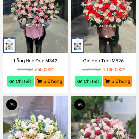
Lẵng Hoa Đẹp M342
Giỏ Hoa Tươi M526
650.000
₫
1.100.000
₫
700.000
₫
1.200.000
₫
Chi tiết
Giỏ hàng
Chi tiết
Giỏ hàng
-7%
-8%