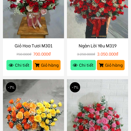
Giỏ Hoa Tươi M301
Ngàn Lời Yêu M319
700.000
₫
3.050.000
₫
750.000
₫
3.250.000
₫
Chi tiết
Giỏ hàng
Chi tiết
Giỏ hàng
-7%
-7%