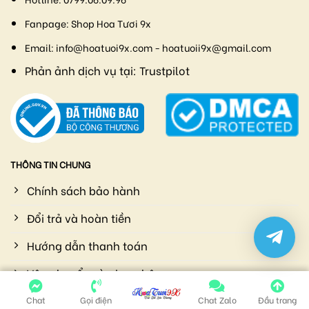
Fanpage:
Shop Hoa Tươi 9x
Email:
info@hoatuoi9x.com - hoatuoii9x@gmail.com
Phản ảnh dịch vụ tại:
Trustpilot
THÔNG TIN CHUNG
Chính sách bảo hành
Đổi trả và hoàn tiền
Hướng dẫn thanh toán
Vận chuyển và giao nhận
Chính sách bảo mật
Chat
Gọi điện
Chat Zalo
Đầu trang