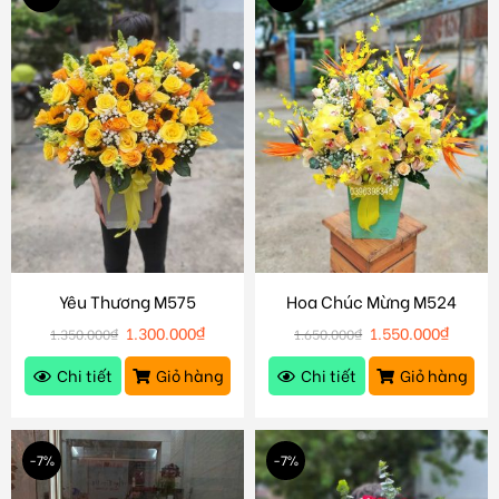
Yêu Thương M575
Hoa Chúc Mừng M524
1.300.000
₫
1.550.000
₫
1.350.000
₫
1.650.000
₫
Chi tiết
Giỏ hàng
Chi tiết
Giỏ hàng
-7%
-7%