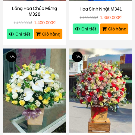
Lẵng Hoa Chúc Mừng
Hoa Sinh Nhật M341
M328
1.350.000
₫
1.450.000
₫
1.400.000
₫
1.450.000
₫
Chi tiết
Giỏ hàng
Chi tiết
Giỏ hàng
-6%
-3%