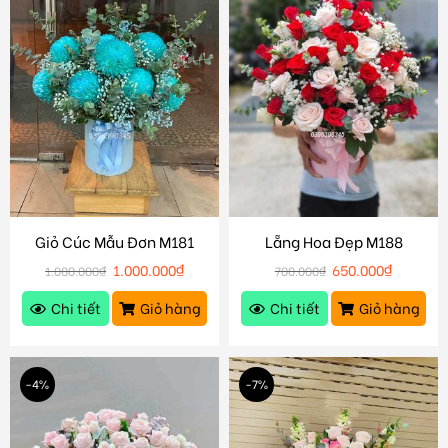
Giỏ Cúc Mẫu Đơn M181
Lẵng Hoa Đẹp M188
1.000.000
₫
650.000
₫
1.080.000
₫
700.000
₫
Chi tiết
Giỏ hàng
Chi tiết
Giỏ hàng
-4%
-7%