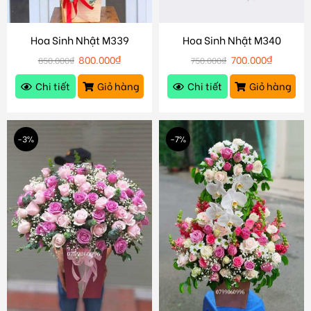
Hoa Sinh Nhật M339
Hoa Sinh Nhật M340
800.000
₫
700.000
₫
850.000
₫
750.000
₫
Chi tiết
Giỏ hàng
Chi tiết
Giỏ hàng
-3%
-7%