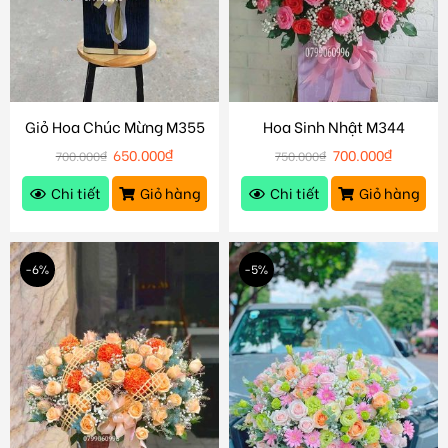
Giỏ Hoa Chúc Mừng M355
Hoa Sinh Nhật M344
650.000
₫
700.000
₫
700.000
₫
750.000
₫
Chi tiết
Giỏ hàng
Chi tiết
Giỏ hàng
-6%
-5%