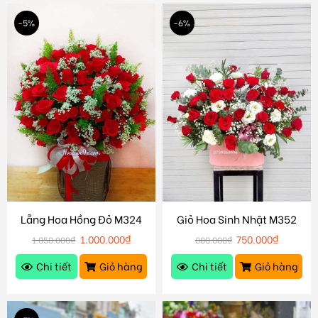
-5%
-6%
Lẵng Hoa Hồng Đỏ M324
Giỏ Hoa Sinh Nhật M352
1.000.000
₫
750.000
₫
1.050.000
₫
800.000
₫
Chi tiết
Giỏ hàng
Chi tiết
Giỏ hàng