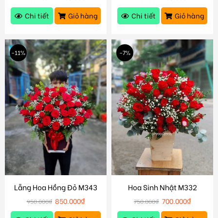
Chi tiết
Giỏ hàng
Chi tiết
Giỏ hàng
-11%
-7%
Lẵng Hoa Hồng Đỏ M343
Hoa Sinh Nhật M332
850.000
₫
700.000
₫
950.000
₫
750.000
₫