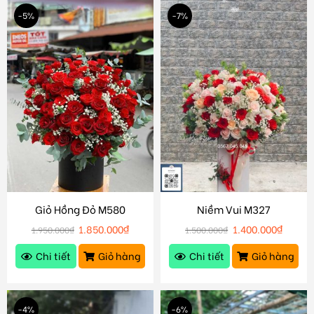
-5%
-7%
Giỏ Hồng Đỏ M580
Niềm Vui M327
1.850.000
₫
1.400.000
₫
1.950.000
₫
1.500.000
₫
Chi tiết
Giỏ hàng
Chi tiết
Giỏ hàng
-4%
-6%