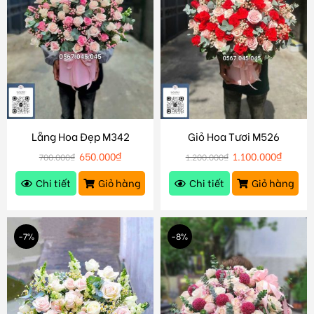
Lẵng Hoa Đẹp M342
Giỏ Hoa Tươi M526
650.000
₫
1.100.000
₫
700.000
₫
1.200.000
₫
Chi tiết
Giỏ hàng
Chi tiết
Giỏ hàng
-7%
-8%