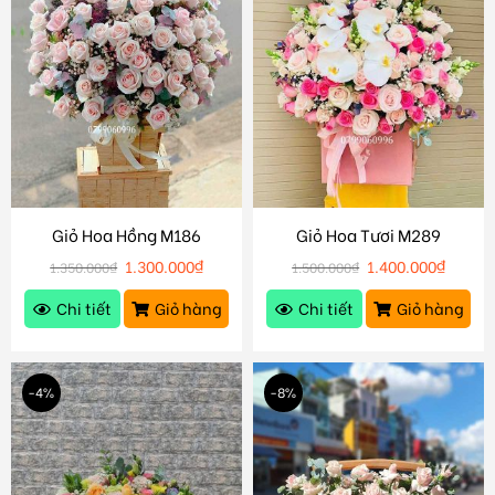
Giỏ Hoa Hồng M186
Giỏ Hoa Tươi M289
1.300.000
₫
1.400.000
₫
1.350.000
₫
1.500.000
₫
Chi tiết
Giỏ hàng
Chi tiết
Giỏ hàng
-4%
-8%