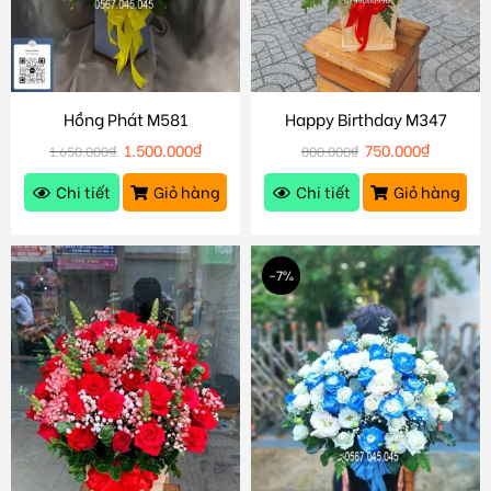
Hồng Phát M581
Happy Birthday M347
1.500.000
₫
750.000
₫
1.650.000
₫
800.000
₫
Chi tiết
Giỏ hàng
Chi tiết
Giỏ hàng
-7%