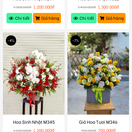
1.200.000
₫
1.300.000
₫
1.300.000
₫
1.450.000
₫
Chi tiết
Giỏ hàng
Chi tiết
Giỏ hàng
-4%
-7%
Hoa Sinh Nhật M345
Giỏ Hoa Tươi M346
1.200.000
₫
700.000
₫
1.250.000
₫
750.000
₫