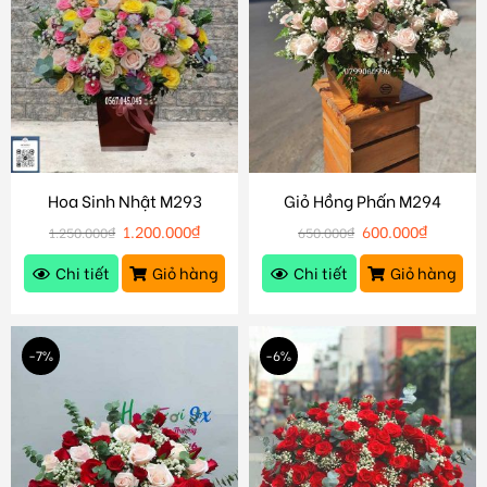
Hoa Sinh Nhật M293
Giỏ Hồng Phấn M294
1.200.000
₫
600.000
₫
1.250.000
₫
650.000
₫
Chi tiết
Giỏ hàng
Chi tiết
Giỏ hàng
-7%
-6%