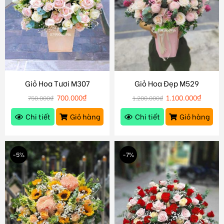
Giỏ Hoa Tươi M307
Giỏ Hoa Đẹp M529
700.000
₫
1.100.000
₫
750.000
₫
1.200.000
₫
Chi tiết
Giỏ hàng
Chi tiết
Giỏ hàng
-5%
-7%