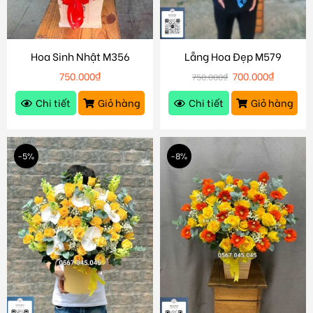
Hoa Sinh Nhật M356
Lẵng Hoa Đẹp M579
750.000
₫
700.000
₫
750.000
₫
Chi tiết
Giỏ hàng
Chi tiết
Giỏ hàng
-5%
-8%