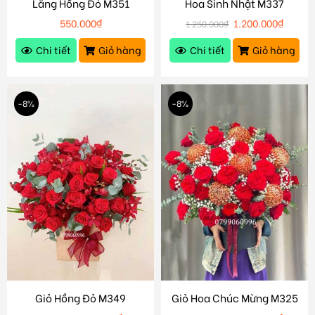
Lẵng Hồng Đỏ M351
Hoa Sinh Nhật M337
550.000
₫
1.200.000
₫
1.250.000
₫
Chi tiết
Giỏ hàng
Chi tiết
Giỏ hàng
-8%
-8%
Giỏ Hồng Đỏ M349
Giỏ Hoa Chúc Mừng M325