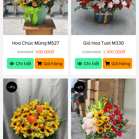
Hoa Chúc Mừng M527
Giỏ Hoa Tươi M330
900.000
₫
1.400.000
₫
950.000
₫
1.500.000
₫
Chi tiết
Giỏ hàng
Chi tiết
Giỏ hàng
-9%
-6%