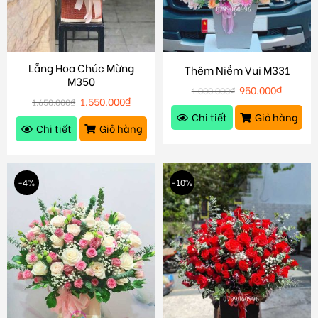
Lẵng Hoa Chúc Mừng
Thêm Niềm Vui M331
M350
950.000
₫
1.000.000
₫
1.550.000
₫
1.650.000
₫
Chi tiết
Giỏ hàng
Chi tiết
Giỏ hàng
-4%
-10%