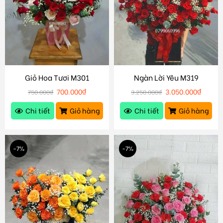
Giỏ Hoa Tươi M301
Ngàn Lời Yêu M319
700.000
₫
3.050.000
₫
750.000
₫
3.250.000
₫
Chi tiết
Giỏ hàng
Chi tiết
Giỏ hàng
-7%
-7%