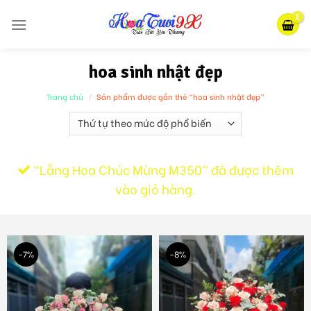
Skip
to
content
hoa sinh nhật đẹp
Trang chủ
/
Sản phẩm được gắn thẻ “hoa sinh nhật đẹp”
“Lẵng Hoa Chúc Mừng M350” đã được thêm
vào giỏ hàng.
-7%
-8%