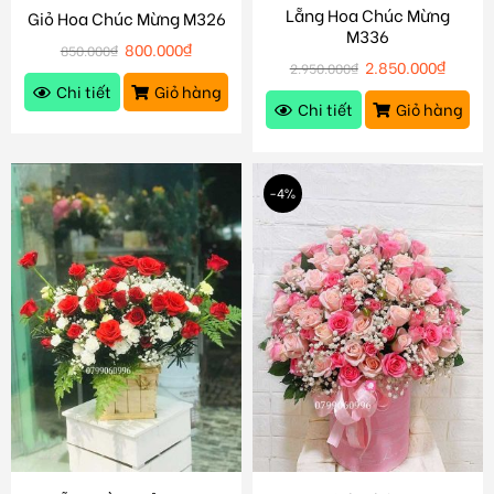
Lẵng Hoa Chúc Mừng
Giỏ Hoa Chúc Mừng M326
M336
800.000
₫
850.000
₫
2.850.000
₫
2.950.000
₫
Chi tiết
Giỏ hàng
Chi tiết
Giỏ hàng
-4%