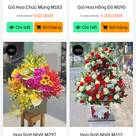
Giỏ Hoa Chúc Mừng M183
Giỏ Hoa Hồng Đỏ M190
850.000
₫
1.200.000
₫
950.000
₫
1.300.000
₫
Chi tiết
Giỏ hàng
Chi tiết
Giỏ hàng
-8%
-10%
Hoa Sinh Nhật M297
Hoa Sinh Nhật M312