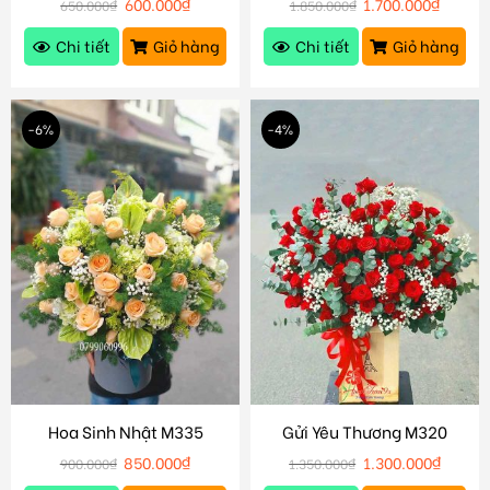
600.000
₫
1.700.000
₫
650.000
₫
1.850.000
₫
Chi tiết
Giỏ hàng
Chi tiết
Giỏ hàng
-6%
-4%
Hoa Sinh Nhật M335
Gửi Yêu Thương M320
850.000
₫
1.300.000
₫
900.000
₫
1.350.000
₫