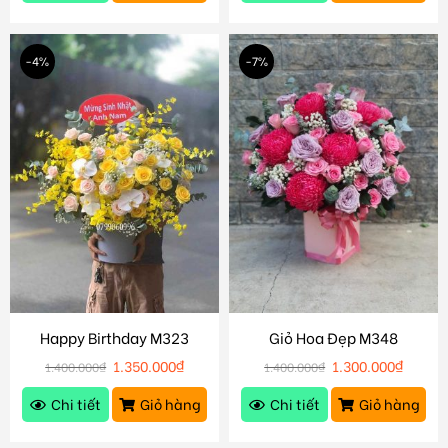
-4%
-7%
Happy Birthday M323
Giỏ Hoa Đẹp M348
1.350.000
₫
1.300.000
₫
1.400.000
₫
1.400.000
₫
Chi tiết
Giỏ hàng
Chi tiết
Giỏ hàng