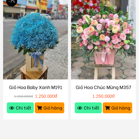
-7%
Giỏ Hoa Baby Xanh M191
Giỏ Hoa Chúc Mừng M357
1.250.000
₫
1.250.000
₫
1.350.000
₫
Chi tiết
Giỏ hàng
Chi tiết
Giỏ hàng