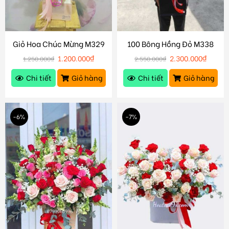
Giỏ Hoa Chúc Mừng M329
100 Bông Hồng Đỏ M338
1.200.000
₫
2.300.000
₫
1.250.000
₫
2.550.000
₫
Chi tiết
Giỏ hàng
Chi tiết
Giỏ hàng
-6%
-7%