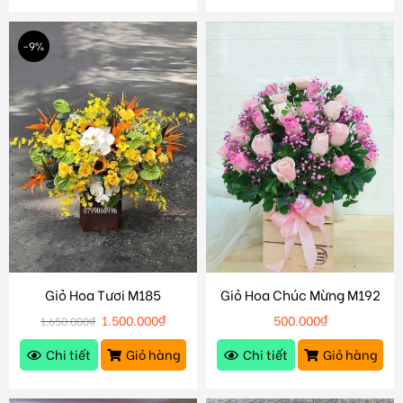
-9%
Giỏ Hoa Tươi M185
Giỏ Hoa Chúc Mừng M192
1.500.000
₫
500.000
₫
1.650.000
₫
Chi tiết
Giỏ hàng
Chi tiết
Giỏ hàng