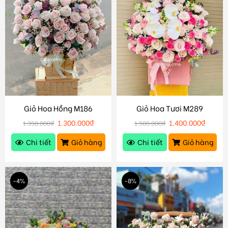
Giỏ Hoa Hồng M186
Giỏ Hoa Tươi M289
1.300.000
₫
1.400.000
₫
1.350.000
₫
1.500.000
₫
Chi tiết
Giỏ hàng
Chi tiết
Giỏ hàng
-4%
-8%