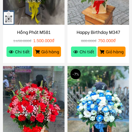
Hồng Phát M581
Happy Birthday M347
1.500.000
₫
750.000
₫
1.650.000
₫
800.000
₫
Chi tiết
Giỏ hàng
Chi tiết
Giỏ hàng
-7%