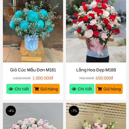
Giỏ Cúc Mẫu Đơn M181
Lẵng Hoa Đẹp M188
1.000.000
₫
650.000
₫
1.080.000
₫
700.000
₫
Chi tiết
Giỏ hàng
Chi tiết
Giỏ hàng
-4%
-7%