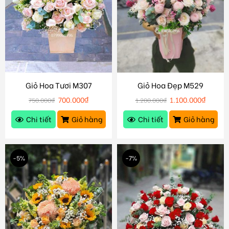
Giỏ Hoa Tươi M307
Giỏ Hoa Đẹp M529
700.000
₫
1.100.000
₫
750.000
₫
1.200.000
₫
Chi tiết
Giỏ hàng
Chi tiết
Giỏ hàng
-5%
-7%