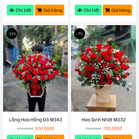
Chi tiết
Giỏ hàng
Chi tiết
Giỏ hàng
-11%
-7%
Lẵng Hoa Hồng Đỏ M343
Hoa Sinh Nhật M332
850.000
₫
700.000
₫
950.000
₫
750.000
₫