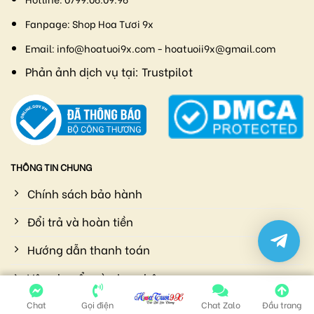
Fanpage:
Shop Hoa Tươi 9x
Email:
info@hoatuoi9x.com - hoatuoii9x@gmail.com
Phản ảnh dịch vụ tại:
Trustpilot
THÔNG TIN CHUNG
Chính sách bảo hành
Đổi trả và hoàn tiền
Hướng dẫn thanh toán
Vận chuyển và giao nhận
Chính sách bảo mật
Chat
Gọi điện
Chat Zalo
Đầu trang