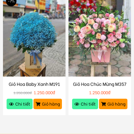
-7%
Giỏ Hoa Baby Xanh M191
Giỏ Hoa Chúc Mừng M357
1.250.000
₫
1.250.000
₫
1.350.000
₫
Chi tiết
Giỏ hàng
Chi tiết
Giỏ hàng