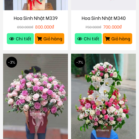
Hoa Sinh Nhật M339
Hoa Sinh Nhật M340
800.000
₫
700.000
₫
850.000
₫
750.000
₫
Chi tiết
Giỏ hàng
Chi tiết
Giỏ hàng
-3%
-7%