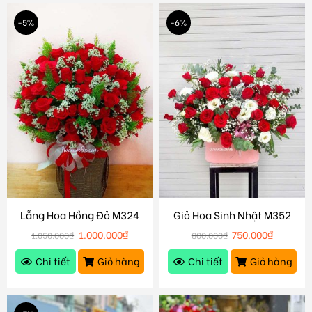
-5%
-6%
Lẵng Hoa Hồng Đỏ M324
Giỏ Hoa Sinh Nhật M352
1.000.000
₫
750.000
₫
1.050.000
₫
800.000
₫
Chi tiết
Giỏ hàng
Chi tiết
Giỏ hàng