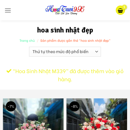
Skip
to
content
hoa sinh nhật đẹp
Trang chủ
/
Sản phẩm được gắn thẻ “hoa sinh nhật đẹp”
“Hoa Sinh Nhật M339” đã được thêm vào giỏ
hàng.
-7%
-8%