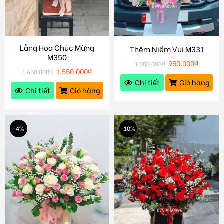
Lẵng Hoa Chúc Mừng
Thêm Niềm Vui M331
M350
950.000
₫
1.000.000
₫
1.550.000
₫
1.650.000
₫
Chi tiết
Giỏ hàng
Chi tiết
Giỏ hàng
-4%
-10%