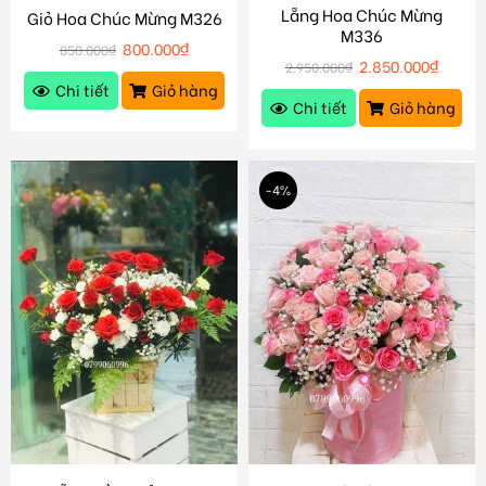
Lẵng Hoa Chúc Mừng
Giỏ Hoa Chúc Mừng M326
M336
800.000
₫
850.000
₫
2.850.000
₫
2.950.000
₫
Chi tiết
Giỏ hàng
Chi tiết
Giỏ hàng
-4%