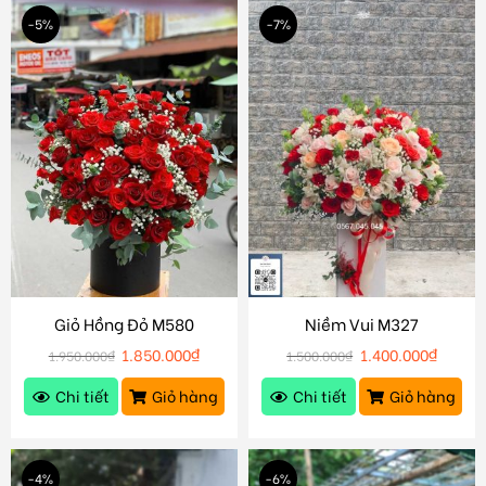
-5%
-7%
Giỏ Hồng Đỏ M580
Niềm Vui M327
1.850.000
₫
1.400.000
₫
1.950.000
₫
1.500.000
₫
Chi tiết
Giỏ hàng
Chi tiết
Giỏ hàng
-4%
-6%