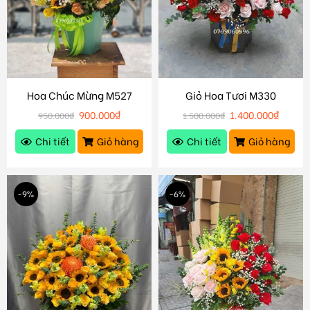
Hoa Chúc Mừng M527
Giỏ Hoa Tươi M330
900.000
₫
1.400.000
₫
950.000
₫
1.500.000
₫
Chi tiết
Giỏ hàng
Chi tiết
Giỏ hàng
-9%
-6%