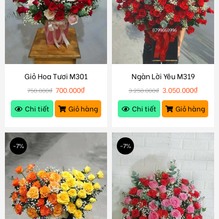
Giỏ Hoa Tươi M301
Ngàn Lời Yêu M319
700.000
₫
3.050.000
₫
750.000
₫
3.250.000
₫
Chi tiết
Giỏ hàng
Chi tiết
Giỏ hàng
-7%
-7%