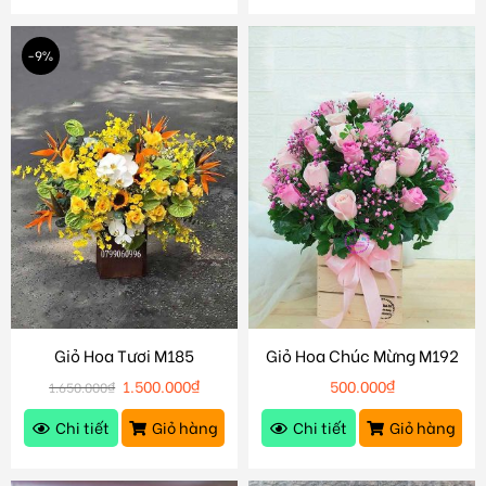
-9%
Giỏ Hoa Tươi M185
Giỏ Hoa Chúc Mừng M192
1.500.000
₫
500.000
₫
1.650.000
₫
Chi tiết
Giỏ hàng
Chi tiết
Giỏ hàng