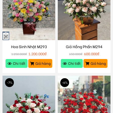
Hoa Sinh Nhật M293
Giỏ Hồng Phấn M294
1.200.000
₫
600.000
₫
1.250.000
₫
650.000
₫
Chi tiết
Giỏ hàng
Chi tiết
Giỏ hàng
-7%
-6%