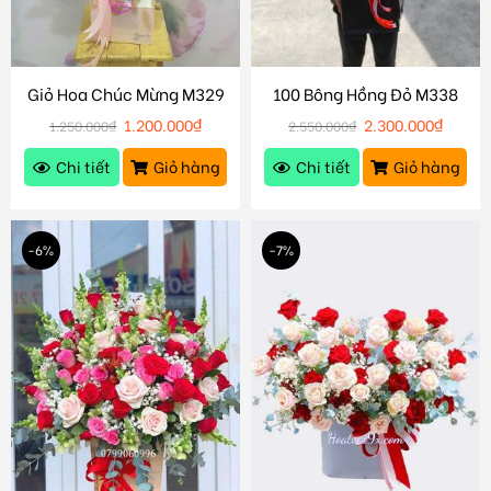
Giỏ Hoa Chúc Mừng M329
100 Bông Hồng Đỏ M338
1.200.000
₫
2.300.000
₫
1.250.000
₫
2.550.000
₫
Chi tiết
Giỏ hàng
Chi tiết
Giỏ hàng
-6%
-7%