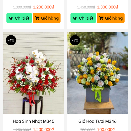
1.200.000
₫
1.300.000
₫
1.300.000
₫
1.450.000
₫
Chi tiết
Giỏ hàng
Chi tiết
Giỏ hàng
-4%
-7%
Hoa Sinh Nhật M345
Giỏ Hoa Tươi M346
1.200.000
₫
700.000
₫
1.250.000
₫
750.000
₫