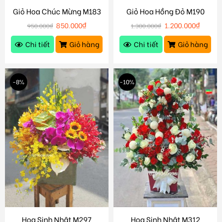
Giỏ Hoa Chúc Mừng M183
Giỏ Hoa Hồng Đỏ M190
850.000
₫
1.200.000
₫
950.000
₫
1.300.000
₫
Chi tiết
Giỏ hàng
Chi tiết
Giỏ hàng
-8%
-10%
Hoa Sinh Nhật M297
Hoa Sinh Nhật M312