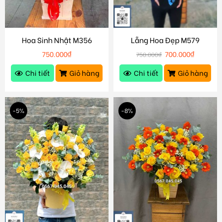
Hoa Sinh Nhật M356
Lẵng Hoa Đẹp M579
750.000
₫
700.000
₫
750.000
₫
Chi tiết
Giỏ hàng
Chi tiết
Giỏ hàng
-5%
-8%