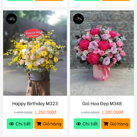
-4%
-7%
Happy Birthday M323
Giỏ Hoa Đẹp M348
1.350.000
₫
1.300.000
₫
1.400.000
₫
1.400.000
₫
Chi tiết
Giỏ hàng
Chi tiết
Giỏ hàng