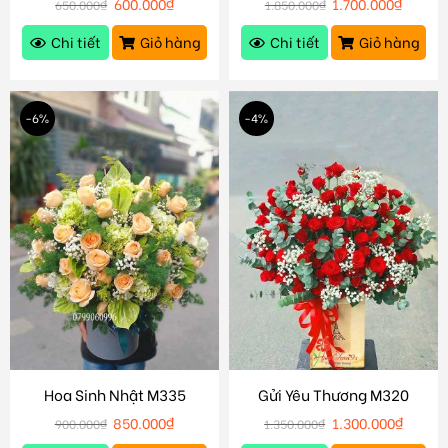
600.000
₫
1.700.000
₫
650.000
₫
1.850.000
₫
Chi tiết
Giỏ hàng
Chi tiết
Giỏ hàng
-6%
-4%
Hoa Sinh Nhật M335
Gửi Yêu Thương M320
850.000
₫
1.300.000
₫
900.000
₫
1.350.000
₫