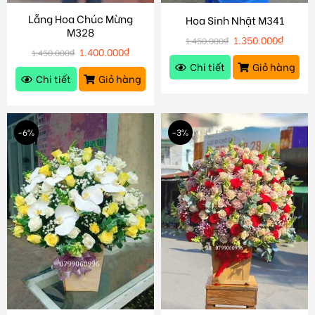
Lẵng Hoa Chúc Mừng
Hoa Sinh Nhật M341
M328
1.350.000
₫
1.450.000
₫
1.400.000
₫
1.450.000
₫
Chi tiết
Giỏ hàng
Chi tiết
Giỏ hàng
-6%
-3%