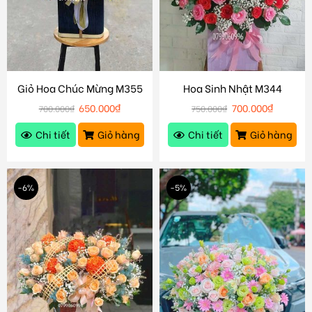
Giỏ Hoa Chúc Mừng M355
Hoa Sinh Nhật M344
650.000
₫
700.000
₫
700.000
₫
750.000
₫
Chi tiết
Giỏ hàng
Chi tiết
Giỏ hàng
-6%
-5%