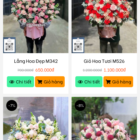
Lẵng Hoa Đẹp M342
Giỏ Hoa Tươi M526
650.000
₫
1.100.000
₫
700.000
₫
1.200.000
₫
Chi tiết
Giỏ hàng
Chi tiết
Giỏ hàng
-7%
-8%