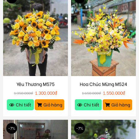
Yêu Thương M575
Hoa Chúc Mừng M524
1.300.000
₫
1.550.000
₫
1.350.000
₫
1.650.000
₫
Chi tiết
Giỏ hàng
Chi tiết
Giỏ hàng
-7%
-7%