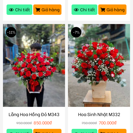
Chi tiết
Giỏ hàng
Chi tiết
Giỏ hàng
-11%
-7%
Lẵng Hoa Hồng Đỏ M343
Hoa Sinh Nhật M332
850.000
₫
700.000
₫
950.000
₫
750.000
₫