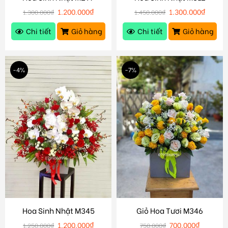
1.200.000
₫
1.300.000
₫
1.300.000
₫
1.450.000
₫
Chi tiết
Giỏ hàng
Chi tiết
Giỏ hàng
-4%
-7%
Hoa Sinh Nhật M345
Giỏ Hoa Tươi M346
1.200.000
₫
700.000
₫
1.250.000
₫
750.000
₫