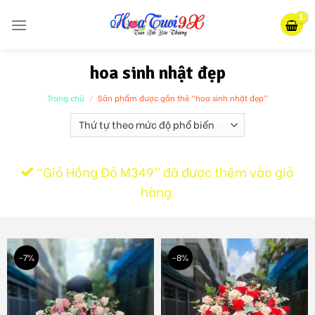
Skip
to
content
hoa sinh nhật đẹp
Trang chủ
/
Sản phẩm được gắn thẻ “hoa sinh nhật đẹp”
“Giỏ Hồng Đỏ M349” đã được thêm vào giỏ
hàng.
-7%
-8%