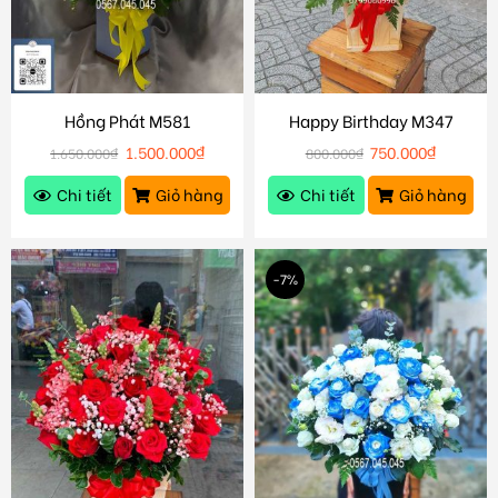
Hồng Phát M581
Happy Birthday M347
1.500.000
₫
750.000
₫
1.650.000
₫
800.000
₫
Chi tiết
Giỏ hàng
Chi tiết
Giỏ hàng
-7%