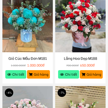
Giỏ Cúc Mẫu Đơn M181
Lẵng Hoa Đẹp M188
1.000.000
₫
650.000
₫
1.080.000
₫
700.000
₫
Chi tiết
Giỏ hàng
Chi tiết
Giỏ hàng
-4%
-7%