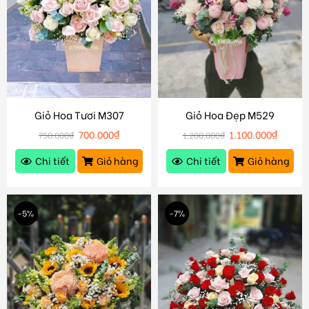
Giỏ Hoa Tươi M307
Giỏ Hoa Đẹp M529
700.000
₫
1.100.000
₫
750.000
₫
1.200.000
₫
Chi tiết
Giỏ hàng
Chi tiết
Giỏ hàng
-5%
-7%