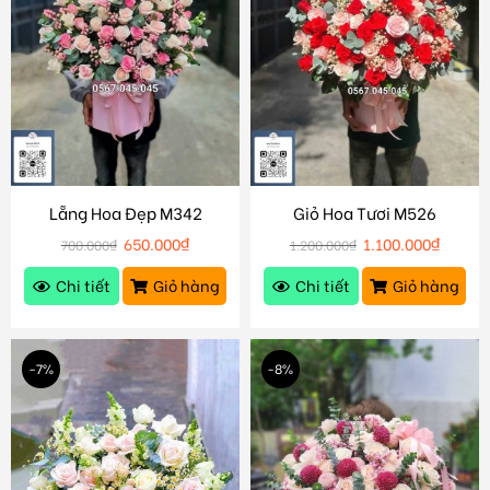
Lẵng Hoa Đẹp M342
Giỏ Hoa Tươi M526
650.000
₫
1.100.000
₫
700.000
₫
1.200.000
₫
Chi tiết
Giỏ hàng
Chi tiết
Giỏ hàng
-7%
-8%