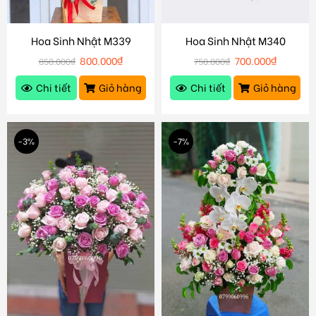
Hoa Sinh Nhật M339
Hoa Sinh Nhật M340
800.000
₫
700.000
₫
850.000
₫
750.000
₫
Chi tiết
Giỏ hàng
Chi tiết
Giỏ hàng
-3%
-7%