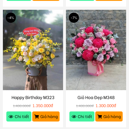
-4%
-7%
Happy Birthday M323
Giỏ Hoa Đẹp M348
1.350.000
₫
1.300.000
₫
1.400.000
₫
1.400.000
₫
Chi tiết
Giỏ hàng
Chi tiết
Giỏ hàng