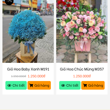
-7%
Giỏ Hoa Baby Xanh M191
Giỏ Hoa Chúc Mừng M357
1.250.000
₫
1.250.000
₫
1.350.000
₫
Chi tiết
Giỏ hàng
Chi tiết
Giỏ hàng