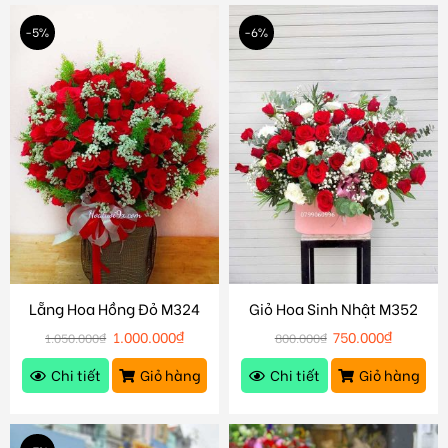
-5%
-6%
Lẵng Hoa Hồng Đỏ M324
Giỏ Hoa Sinh Nhật M352
1.000.000
₫
750.000
₫
1.050.000
₫
800.000
₫
Chi tiết
Giỏ hàng
Chi tiết
Giỏ hàng