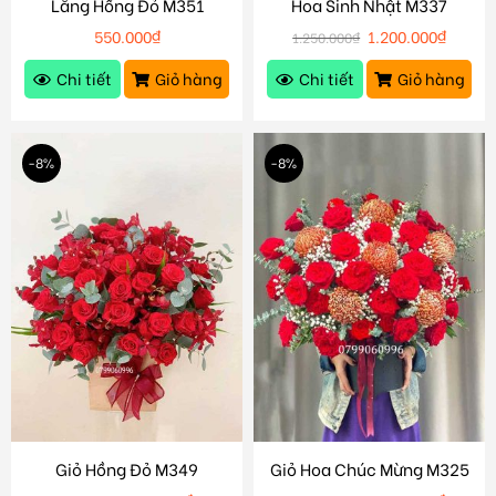
Lẵng Hồng Đỏ M351
Hoa Sinh Nhật M337
550.000
₫
1.200.000
₫
1.250.000
₫
Chi tiết
Giỏ hàng
Chi tiết
Giỏ hàng
-8%
-8%
Giỏ Hồng Đỏ M349
Giỏ Hoa Chúc Mừng M325