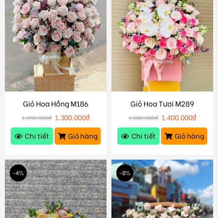
Giỏ Hoa Hồng M186
Giỏ Hoa Tươi M289
1.300.000
₫
1.400.000
₫
1.350.000
₫
1.500.000
₫
Chi tiết
Giỏ hàng
Chi tiết
Giỏ hàng
-4%
-8%