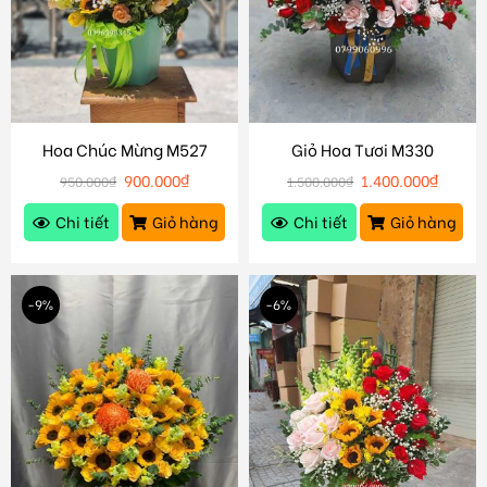
Hoa Chúc Mừng M527
Giỏ Hoa Tươi M330
900.000
₫
1.400.000
₫
950.000
₫
1.500.000
₫
Chi tiết
Giỏ hàng
Chi tiết
Giỏ hàng
-9%
-6%