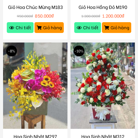
Giỏ Hoa Chúc Mừng M183
Giỏ Hoa Hồng Đỏ M190
850.000
₫
1.200.000
₫
950.000
₫
1.300.000
₫
Chi tiết
Giỏ hàng
Chi tiết
Giỏ hàng
-8%
-10%
Hoa Sinh Nhật M297
Hoa Sinh Nhật M312