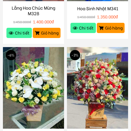
Lẵng Hoa Chúc Mừng
Hoa Sinh Nhật M341
M328
1.350.000
₫
1.450.000
₫
1.400.000
₫
1.450.000
₫
Chi tiết
Giỏ hàng
Chi tiết
Giỏ hàng
-6%
-3%