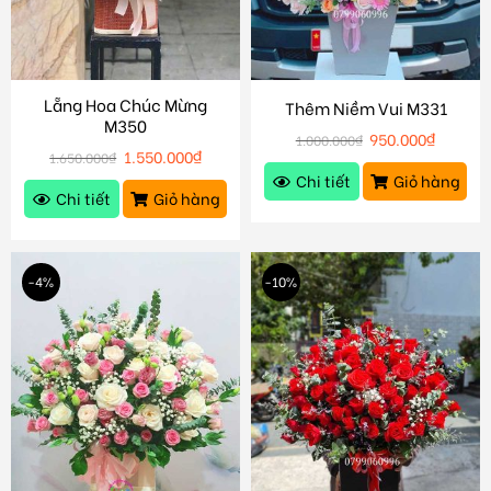
Lẵng Hoa Chúc Mừng
Thêm Niềm Vui M331
M350
950.000
₫
1.000.000
₫
1.550.000
₫
1.650.000
₫
Chi tiết
Giỏ hàng
Chi tiết
Giỏ hàng
-4%
-10%