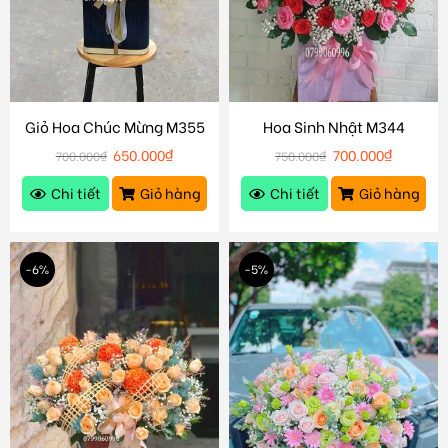
Giỏ Hoa Chúc Mừng M355
Hoa Sinh Nhật M344
650.000
₫
700.000
₫
700.000
₫
750.000
₫
Chi tiết
Giỏ hàng
Chi tiết
Giỏ hàng
-6%
-5%