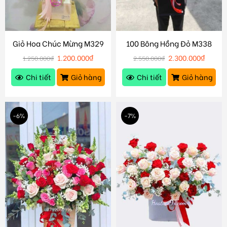
Giỏ Hoa Chúc Mừng M329
100 Bông Hồng Đỏ M338
1.200.000
₫
2.300.000
₫
1.250.000
₫
2.550.000
₫
Chi tiết
Giỏ hàng
Chi tiết
Giỏ hàng
-6%
-7%