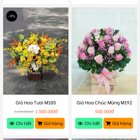
-9%
Giỏ Hoa Tươi M185
Giỏ Hoa Chúc Mừng M192
1.500.000
₫
500.000
₫
1.650.000
₫
Chi tiết
Giỏ hàng
Chi tiết
Giỏ hàng