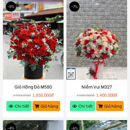
-5%
-7%
Giỏ Hồng Đỏ M580
Niềm Vui M327
1.850.000
₫
1.400.000
₫
1.950.000
₫
1.500.000
₫
Chi tiết
Giỏ hàng
Chi tiết
Giỏ hàng
-4%
-6%