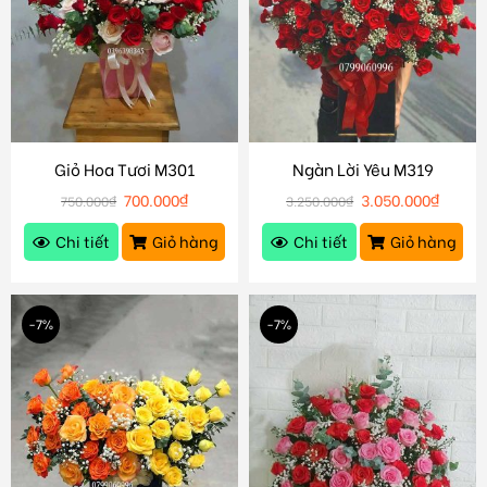
Giỏ Hoa Tươi M301
Ngàn Lời Yêu M319
700.000
₫
3.050.000
₫
750.000
₫
3.250.000
₫
Chi tiết
Giỏ hàng
Chi tiết
Giỏ hàng
-7%
-7%