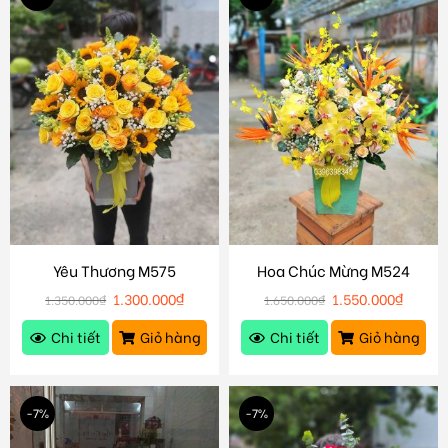
Yêu Thương M575
Hoa Chúc Mừng M524
1.300.000
₫
1.550.000
₫
1.350.000
₫
1.650.000
₫
Chi tiết
Giỏ hàng
Chi tiết
Giỏ hàng
-7%
-7%