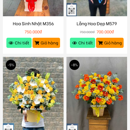
Hoa Sinh Nhật M356
Lẵng Hoa Đẹp M579
750.000
₫
700.000
₫
750.000
₫
Chi tiết
Giỏ hàng
Chi tiết
Giỏ hàng
-5%
-8%