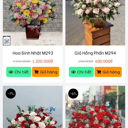
Hoa Sinh Nhật M293
Giỏ Hồng Phấn M294
1.200.000
₫
600.000
₫
1.250.000
₫
650.000
₫
Chi tiết
Giỏ hàng
Chi tiết
Giỏ hàng
-7%
-6%