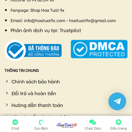
Fanpage:
Shop Hoa Tươi 9x
Email:
info@hoatuoi9x.com - hoatuoii9x@gmail.com
Phản ảnh dịch vụ tại:
Trustpilot
THÔNG TIN CHUNG
Chính sách bảo hành
Đổi trả và hoàn tiền
Hướng dẫn thanh toán
Vận chuyển và giao nhận
Chính sách bảo mật
Chat
Gọi điện
Chat Zalo
Đầu trang