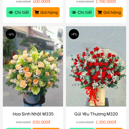
600.000
₫
1.700.000
₫
650.000
₫
1.850.000
₫
Chi tiết
Giỏ hàng
Chi tiết
Giỏ hàng
-6%
-4%
Hoa Sinh Nhật M335
Gửi Yêu Thương M320
850.000
₫
1.300.000
₫
900.000
₫
1.350.000
₫