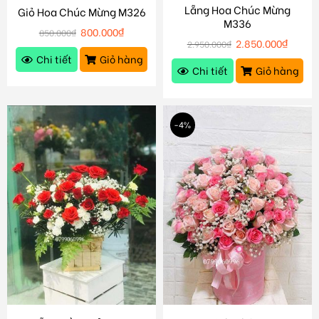
Lẵng Hoa Chúc Mừng
Giỏ Hoa Chúc Mừng M326
M336
800.000
₫
850.000
₫
2.850.000
₫
2.950.000
₫
Chi tiết
Giỏ hàng
Chi tiết
Giỏ hàng
-4%