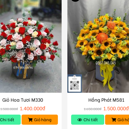
Giỏ Hoa Tươi M330
Hồng Phát M581
1.400.000
₫
1.500.000
₫
1.500.000
₫
1.650.000
₫
Chi tiết
Giỏ hàng
Chi tiết
Giỏ h