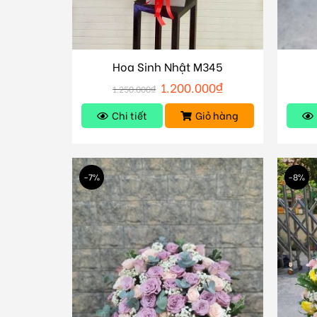
Hoa Sinh Nhật M345
1.200.000
₫
1.250.000
₫
Chi tiết
Giỏ hàng
-7%
-8%