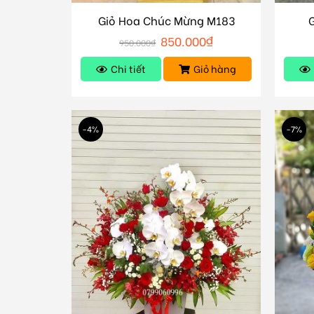
Giỏ Hoa Chúc Mừng M183
850.000
₫
950.000
₫
Chi tiết
Giỏ hàng
-4%
-7%