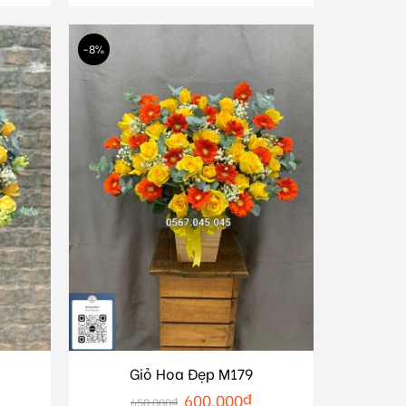
-8%
Giỏ Hoa Đẹp M179
600.000
₫
650.000
₫