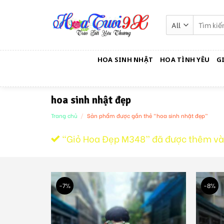
Skip
to
Tìm
kiếm:
content
HOA SINH NHẬT
HOA TÌNH YÊU
G
hoa sinh nhật đẹp
Trang chủ
/
Sản phẩm được gắn thẻ “hoa sinh nhật đẹp”
“Giỏ Hoa Đẹp M348” đã được thêm và
-7%
-8%