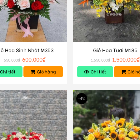
iỏ Hoa Sinh Nhật M353
Giỏ Hoa Tươi M185
600.000
₫
1.500.000
₫
650.000
₫
1.650.000
₫
Chi tiết
Giỏ hàng
Chi tiết
Giỏ h
-4%