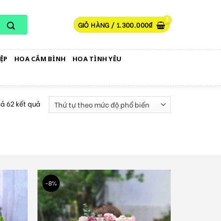
GIỎ HÀNG /
1.300.000
₫
ỆP
HOA CẮM BÌNH
HOA TÌNH YÊU
cả 62 kết quả
-8%