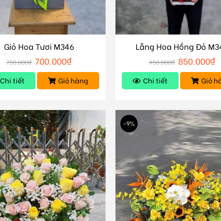
Giỏ Hoa Tươi M346
Lẵng Hoa Hồng Đỏ M3
700.000
₫
850.000
₫
750.000
₫
950.000
₫
Chi tiết
Giỏ hàng
Chi tiết
Giỏ h
-9%