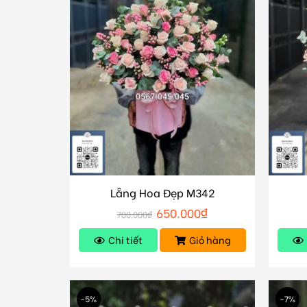
Lẵng Hoa Đẹp M342
650.000
₫
700.000
₫
Chi tiết
Giỏ hàng
-5%
-7%