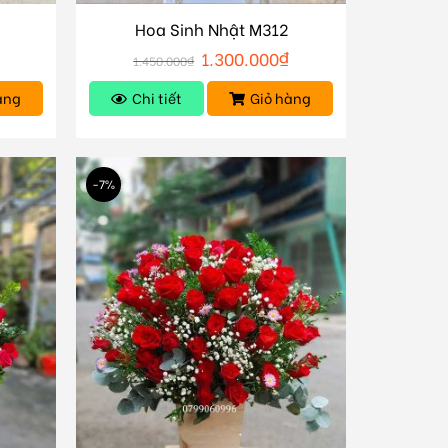
Hoa Sinh Nhật M312
1.300.000
₫
1.450.000
₫
àng
Chi tiết
Giỏ hàng
-7%