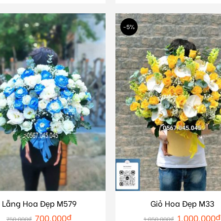
-5%
Lẵng Hoa Đẹp M579
Giỏ Hoa Đẹp M33
700.000
₫
1.000.000
₫
750.000
₫
1.050.000
₫