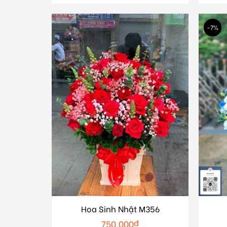
-7%
Hoa Sinh Nhật M356
750.000
₫