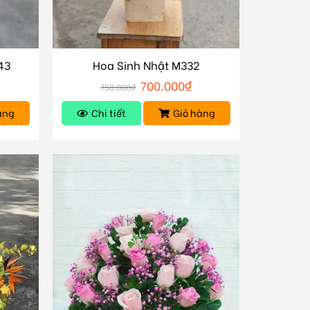
43
Hoa Sinh Nhật M332
700.000
₫
750.000
₫
àng
Chi tiết
Giỏ hàng