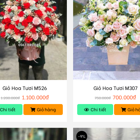
Giỏ Hoa Tươi M526
Giỏ Hoa Tươi M307
1.100.000
₫
700.000
₫
1.200.000
₫
750.000
₫
Chi tiết
Giỏ hàng
Chi tiết
Giỏ h
-9%