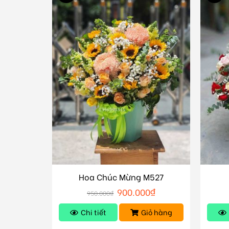
Hoa Chúc Mừng M527
900.000
₫
950.000
₫
Chi tiết
Giỏ hàng