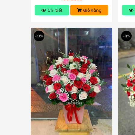
Chi tiết
Giỏ hàng
-11%
-8%