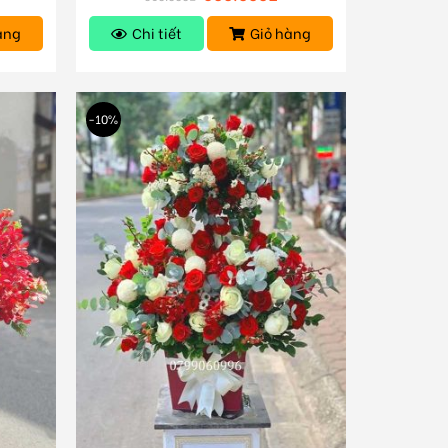
àng
Chi tiết
Giỏ hàng
-10%