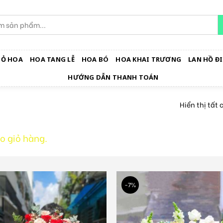
IỎ HOA
HOA TANG LỄ
HOA BÓ
HOA KHAI TRƯƠNG
LAN HỒ ĐI
HƯỚNG DẪN THANH TOÁN
Hiển thị tất 
o giỏ hàng.
-7%