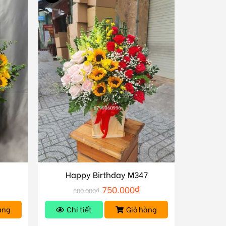
Happy Birthday M347
750.000
₫
800.000
₫
àng
Chi tiết
Giỏ hàng