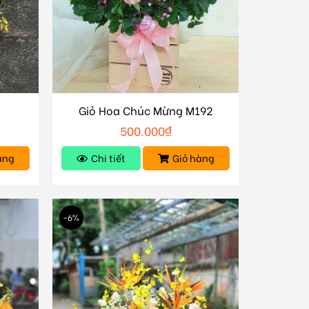
Giỏ Hoa Chúc Mừng M192
500.000
₫
àng
Chi tiết
Giỏ hàng
-6%