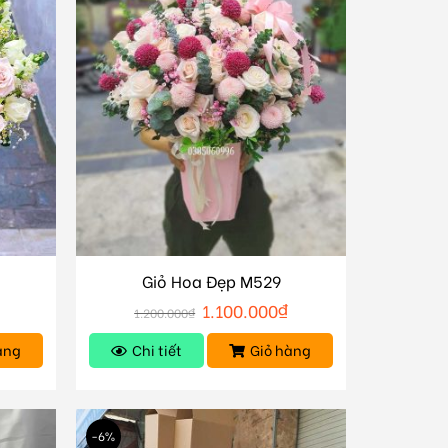
Giỏ Hoa Đẹp M529
1.100.000
₫
1.200.000
₫
àng
Chi tiết
Giỏ hàng
-6%