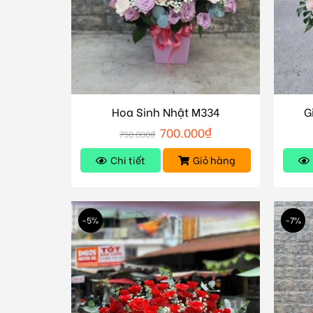
Hoa Sinh Nhật M334
G
700.000
₫
750.000
₫
Chi tiết
Giỏ hàng
-5%
-7%