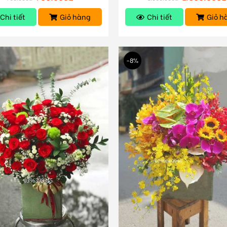
Chi tiết
Giỏ hàng
Chi tiết
Giỏ h
-8%