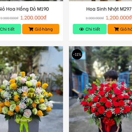
Giỏ Hoa Hồng Đỏ M190
Hoa Sinh Nhật M297
1.200.000
₫
1.200.000
₫
1.300.000
₫
1.300.000
₫
Chi tiết
Giỏ hàng
Chi tiết
Giỏ h
-11%