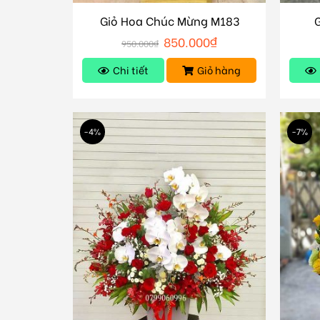
Giỏ Hoa Chúc Mừng M183
850.000
₫
950.000
₫
Chi tiết
Giỏ hàng
-4%
-7%