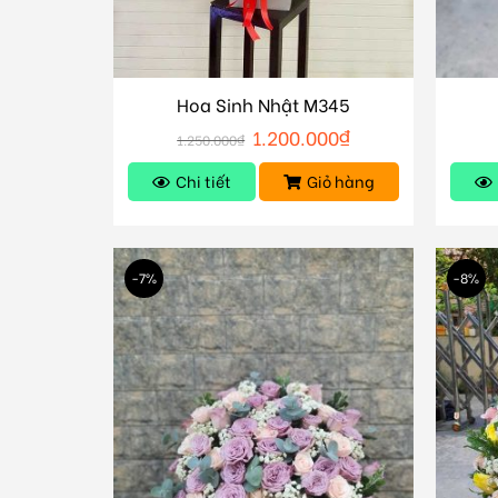
Hoa Sinh Nhật M345
1.200.000
₫
1.250.000
₫
Chi tiết
Giỏ hàng
-7%
-8%