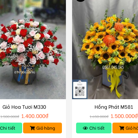
Giỏ Hoa Tươi M330
Hồng Phát M581
1.400.000
₫
1.500.000
₫
1.500.000
₫
1.650.000
₫
Chi tiết
Giỏ hàng
Chi tiết
Giỏ h