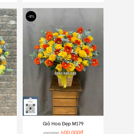
-8%
Giỏ Hoa Đẹp M179
600.000
₫
650.000
₫