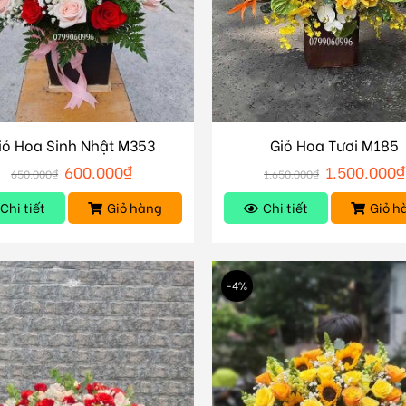
iỏ Hoa Sinh Nhật M353
Giỏ Hoa Tươi M185
600.000
₫
1.500.000
₫
650.000
₫
1.650.000
₫
Chi tiết
Giỏ hàng
Chi tiết
Giỏ h
-4%