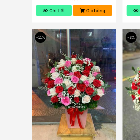
Chi tiết
Giỏ hàng
-11%
-8%