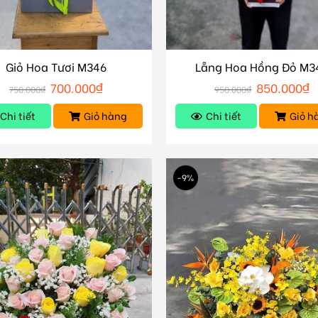
Giỏ Hoa Tươi M346
Lẵng Hoa Hồng Đỏ M3
700.000
₫
850.000
₫
750.000
₫
950.000
₫
Chi tiết
Giỏ hàng
Chi tiết
Giỏ h
-9%