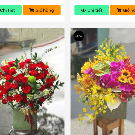
Chi tiết
Giỏ hàng
Chi tiết
Giỏ h
-8%