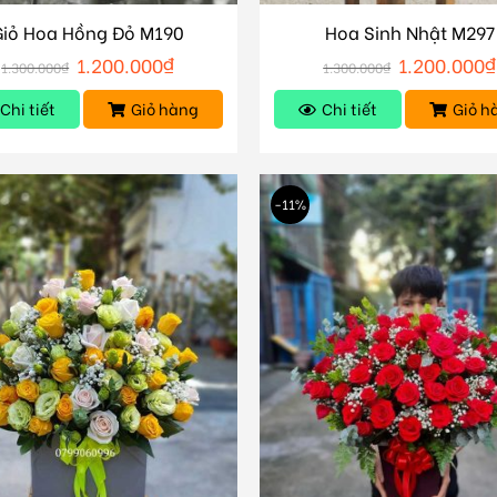
Giỏ Hoa Hồng Đỏ M190
Hoa Sinh Nhật M297
1.200.000
₫
1.200.000
₫
1.300.000
₫
1.300.000
₫
Chi tiết
Giỏ hàng
Chi tiết
Giỏ h
-11%