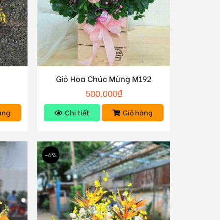
Giỏ Hoa Chúc Mừng M192
500.000
₫
àng
Chi tiết
Giỏ hàng
-6%