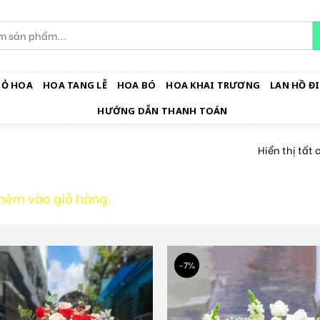
IỎ HOA
HOA TANG LỄ
HOA BÓ
HOA KHAI TRƯƠNG
LAN HỒ ĐI
HƯỚNG DẪN THANH TOÁN
Hiển thị tất 
hêm vào giỏ hàng.
-7%