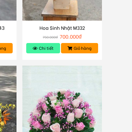
43
Hoa Sinh Nhật M332
700.000
₫
750.000
₫
àng
Chi tiết
Giỏ hàng