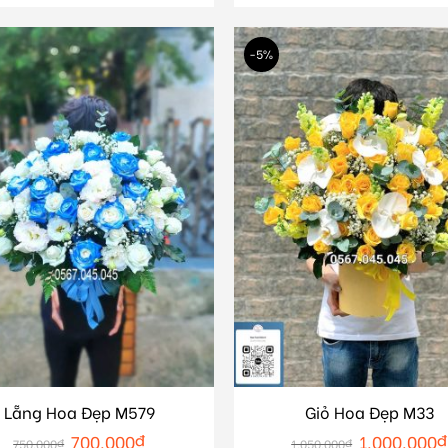
-5%
Lẵng Hoa Đẹp M579
Giỏ Hoa Đẹp M33
700.000
₫
1.000.000
₫
750.000
₫
1.050.000
₫