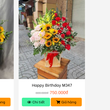
Happy Birthday M347
750.000
₫
800.000
₫
àng
Chi tiết
Giỏ hàng