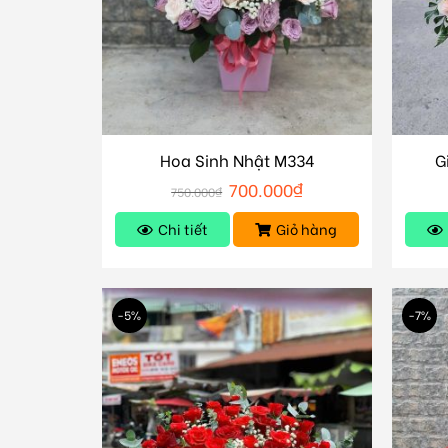
Hoa Sinh Nhật M334
G
700.000
₫
750.000
₫
Chi tiết
Giỏ hàng
-5%
-7%