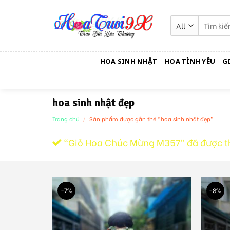
Skip
to
Tìm
kiếm:
content
HOA SINH NHẬT
HOA TÌNH YÊU
G
hoa sinh nhật đẹp
Trang chủ
/
Sản phẩm được gắn thẻ “hoa sinh nhật đẹp”
“Giỏ Hoa Chúc Mừng M357” đã được t
-7%
-8%