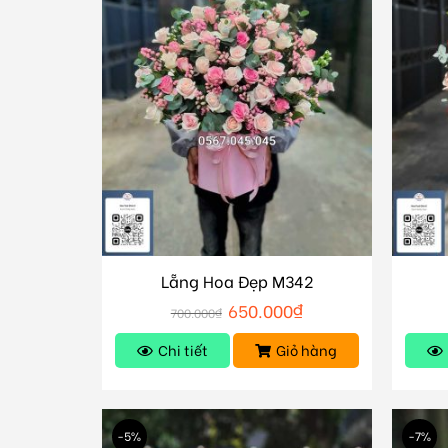
Lẵng Hoa Đẹp M342
650.000
₫
700.000
₫
Chi tiết
Giỏ hàng
-5%
-7%