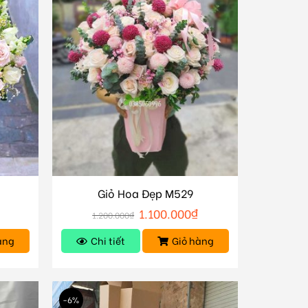
Giỏ Hoa Đẹp M529
1.100.000
₫
1.200.000
₫
àng
Chi tiết
Giỏ hàng
-6%