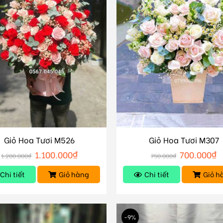
Giỏ Hoa Tươi M526
Giỏ Hoa Tươi M307
1.100.000
₫
700.000
₫
1.200.000
₫
750.000
₫
Chi tiết
Giỏ hàng
Chi tiết
Giỏ h
-9%