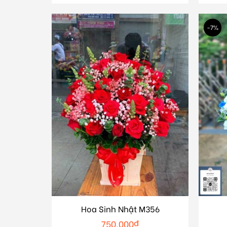
-7%
Hoa Sinh Nhật M356
750.000
₫