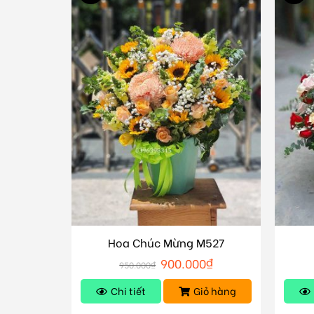
Hoa Chúc Mừng M527
900.000
₫
950.000
₫
Chi tiết
Giỏ hàng