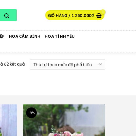
GIỎ HÀNG /
1.250.000
₫
ỆP
HOA CẮM BÌNH
HOA TÌNH YÊU
cả 62 kết quả
-8%