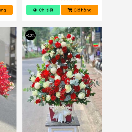
àng
Chi tiết
Giỏ hàng
-10%