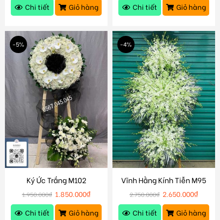
Chi tiết
Giỏ hàng
Chi tiết
Giỏ hàng
-5%
-4%
Ký Ức Trắng M102
Vĩnh Hằng Kính Tiễn M95
1.850.000
₫
2.650.000
₫
1.950.000
₫
2.750.000
₫
Chi tiết
Giỏ hàng
Chi tiết
Giỏ hàng