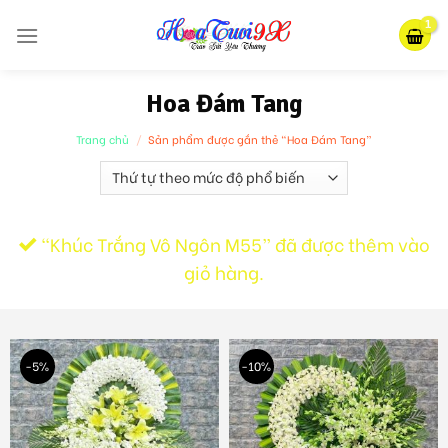
Skip
to
content
Hoa Đám Tang
Trang chủ
/
Sản phẩm được gắn thẻ “Hoa Đám Tang”
“Khúc Trắng Vô Ngôn M55” đã được thêm vào
giỏ hàng.
-5%
-10%