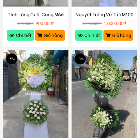
Tĩnh Lặng Cuối Cùng M66
Nguyệt Trắng Về Trời M100
900.000
₫
1.000.000
₫
950.000
₫
1.050.000
₫
Chi tiết
Giỏ hàng
Chi tiết
Giỏ hàng
-5%
-3%