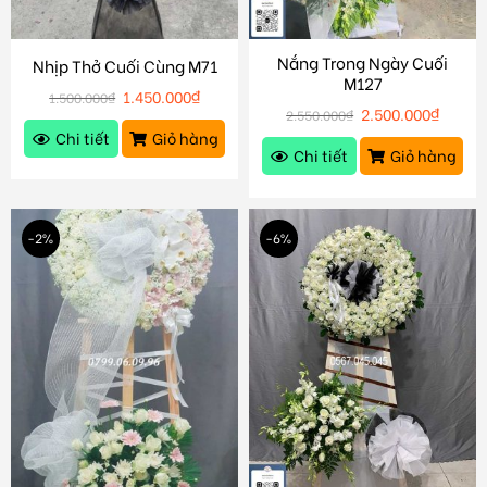
Nắng Trong Ngày Cuối
Nhịp Thở Cuối Cùng M71
M127
1.450.000
₫
1.500.000
₫
2.500.000
₫
2.550.000
₫
Chi tiết
Giỏ hàng
Chi tiết
Giỏ hàng
-2%
-6%