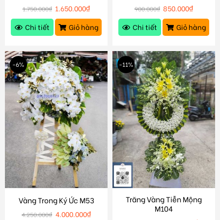
1.650.000
₫
850.000
₫
1.750.000
₫
900.000
₫
Chi tiết
Giỏ hàng
Chi tiết
Giỏ hàng
-6%
-11%
Trăng Vàng Tiễn Mộng
Vàng Trong Ký Ức M53
M104
4.000.000
₫
4.250.000
₫