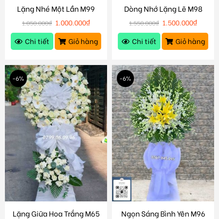
Lặng Nhé Một Lần M99
Dòng Nhớ Lặng Lẽ M98
1.000.000
₫
1.500.000
₫
1.050.000
₫
1.550.000
₫
Chi tiết
Giỏ hàng
Chi tiết
Giỏ hàng
-6%
-6%
Lặng Giữa Hoa Trắng M65
Ngọn Sáng Bình Yên M96