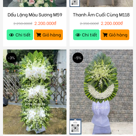
Dấu Lặng Màu Sương M59
Thanh Âm Cuối Cùng M118
2.200.000
₫
2.200.000
₫
2.250.000
₫
2.350.000
₫
Chi tiết
Giỏ hàng
Chi tiết
Giỏ hàng
-3%
-5%