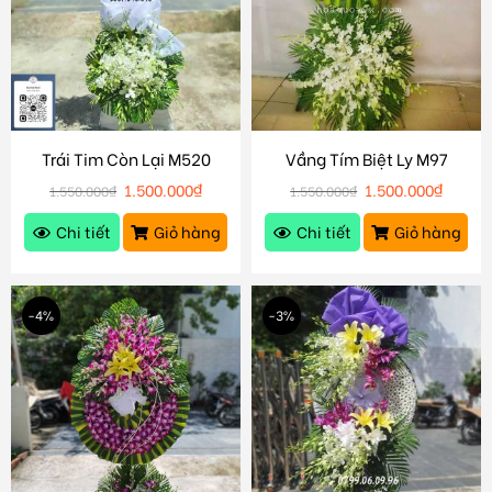
Trái Tim Còn Lại M520
Vầng Tím Biệt Ly M97
1.500.000
₫
1.500.000
₫
1.550.000
₫
1.550.000
₫
Chi tiết
Giỏ hàng
Chi tiết
Giỏ hàng
-4%
-3%