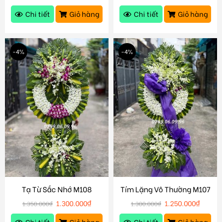
Chi tiết
Giỏ hàng
Chi tiết
Giỏ hàng
-4%
-4%
Tạ Từ Sắc Nhớ M108
Tím Lặng Vô Thường M107
1.300.000
₫
1.250.000
₫
1.350.000
₫
1.300.000
₫
Chi tiết
Giỏ hàng
Chi tiết
Giỏ hàng