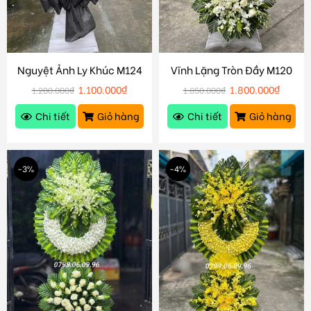
Nguyệt Ảnh Ly Khúc M124
Vĩnh Lặng Tròn Đầy M120
1.100.000
₫
1.800.000
₫
1.200.000
₫
1.850.000
₫
Chi tiết
Giỏ hàng
Chi tiết
Giỏ hàng
-3%
-4%