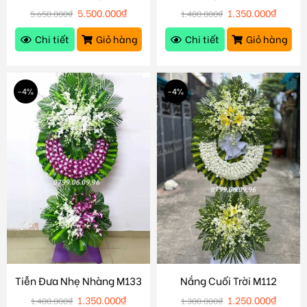
5.500.000
₫
1.350.000
₫
5.650.000
₫
1.400.000
₫
Chi tiết
Giỏ hàng
Chi tiết
Giỏ hàng
-4%
-4%
Tiễn Đưa Nhẹ Nhàng M133
Nắng Cuối Trời M112
1.350.000
₫
1.250.000
₫
1.400.000
₫
1.300.000
₫