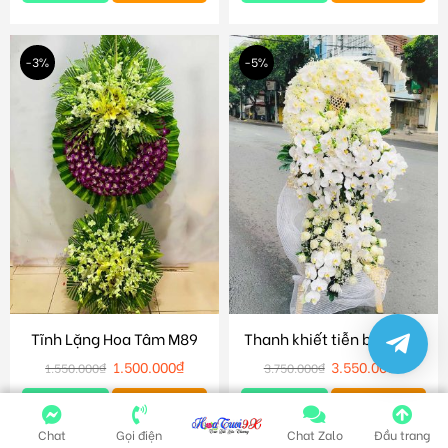
-3%
-5%
Tĩnh Lặng Hoa Tâm M89
Thanh khiết tiễn biệt M86
1.500.000
₫
3.550.000
₫
1.550.000
₫
3.750.000
₫
Chi tiết
Giỏ hàng
Chi tiết
Giỏ hàng
Chat
Gọi điện
Chat Zalo
Đầu trang