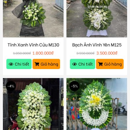
Tĩnh Xanh Vĩnh Cửu M130
Bạch Ảnh Vĩnh Yên M125
1.800.000
₫
3.500.000
₫
1.850.000
₫
3.550.000
₫
Chi tiết
Giỏ hàng
Chi tiết
Giỏ hàng
-4%
-5%