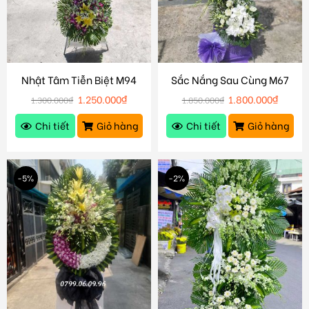
Nhật Tâm Tiễn Biệt M94
Sắc Nắng Sau Cùng M67
1.250.000
₫
1.800.000
₫
1.300.000
₫
1.850.000
₫
Chi tiết
Giỏ hàng
Chi tiết
Giỏ hàng
-5%
-2%