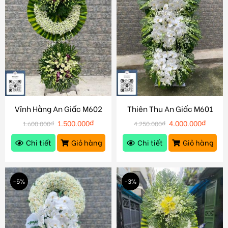
Vĩnh Hằng An Giấc M602
Thiên Thu An Giấc M601
1.500.000
₫
4.000.000
₫
1.600.000
₫
4.250.000
₫
Chi tiết
Giỏ hàng
Chi tiết
Giỏ hàng
-5%
-3%