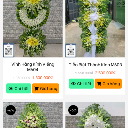
Vĩnh Hằng Kính Viếng
Tiễn Biệt Thành Kính M603
M604
2.500.000
₫
2.550.000
₫
1.300.000
₫
1.350.000
₫
Chi tiết
Giỏ hàng
Chi tiết
Giỏ hàng
-6%
-6%