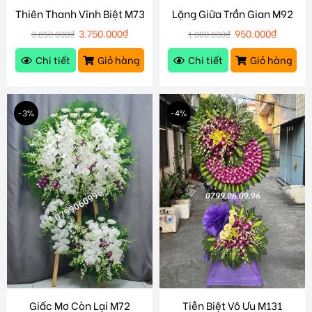
Thiên Thanh Vĩnh Biệt M73
Lặng Giữa Trần Gian M92
3.750.000
₫
950.000
₫
3.850.000
₫
1.000.000
₫
Chi tiết
Giỏ hàng
Chi tiết
Giỏ hàng
-3%
-4%
Giấc Mơ Còn Lại M72
Tiễn Biệt Vô Ưu M131