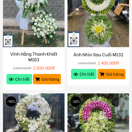
Vĩnh Hằng Thanh Khiết
Ánh Nhìn Sau Cuối M132
M103
1.400.000
₫
1.450.000
₫
2.850.000
₫
3.000.000
₫
Chi tiết
Giỏ hàng
Chi tiết
Giỏ hàng
-90%
-10%