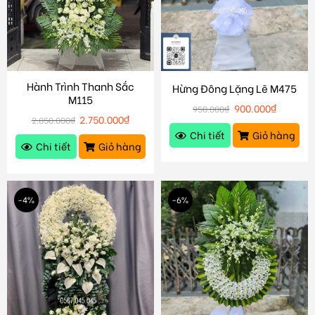
Hành Trình Thanh Sắc
Hừng Đông Lặng Lẽ M475
M115
900.000
₫
950.000
₫
2.750.000
₫
2.850.000
₫
Chi tiết
Giỏ hàng
Chi tiết
Giỏ hàng
-4%
-6%