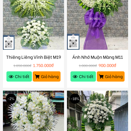
Thiêng Liêng Vĩnh Biệt M19
Ánh Nhớ Muộn Màng M11
1.750.000
₫
900.000
₫
1.850.000
₫
1.000.000
₫
Chi tiết
Giỏ hàng
Chi tiết
Giỏ hàng
-2%
-18%