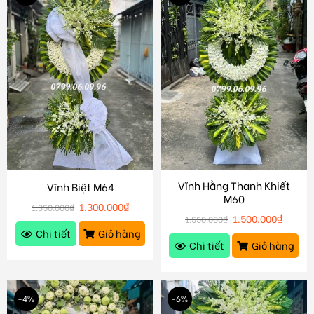
Vĩnh Hằng Thanh Khiết
Vĩnh Biệt M64
M60
1.300.000
₫
1.350.000
₫
1.500.000
₫
1.550.000
₫
Chi tiết
Giỏ hàng
Chi tiết
Giỏ hàng
-4%
-6%