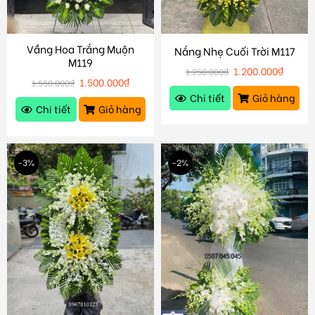
Vầng Hoa Trắng Muộn
Nắng Nhẹ Cuối Trời M117
M119
1.200.000
₫
1.250.000
₫
1.500.000
₫
1.550.000
₫
Chi tiết
Giỏ hàng
Chi tiết
Giỏ hàng
-3%
-2%