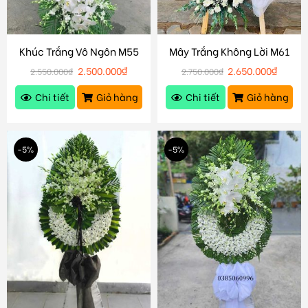
Khúc Trắng Vô Ngôn M55
Mây Trắng Không Lời M61
2.500.000
₫
2.650.000
₫
2.550.000
₫
2.750.000
₫
Chi tiết
Giỏ hàng
Chi tiết
Giỏ hàng
-5%
-5%