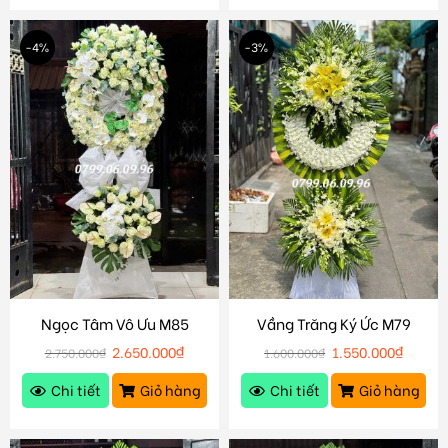
-4%
-3%
Ngọc Tâm Vô Ưu M85
Vầng Trăng Ký Ức M79
2.650.000
₫
1.550.000
₫
2.750.000
₫
1.600.000
₫
Chi tiết
Giỏ hàng
Chi tiết
Giỏ hàng