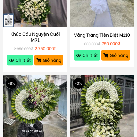
Khúc Cầu Nguyện Cuối
Vầng Trăng Tiễn Biệt M110
M91
750.000
₫
800.000
₫
2.750.000
₫
2.850.000
₫
Chi tiết
Giỏ hàng
Chi tiết
Giỏ hàng
-8%
-3%