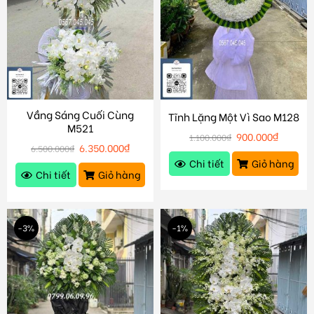
Vầng Sáng Cuối Cùng
Tĩnh Lặng Một Vì Sao M128
M521
900.000
₫
1.100.000
₫
6.350.000
₫
6.500.000
₫
Chi tiết
Giỏ hàng
Chi tiết
Giỏ hàng
-3%
-1%