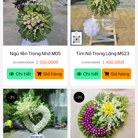
Ngủ Yên Trong Nhớ M05
Tím Nở Trong Lặng M523
2.550.000
₫
1.400.000
₫
26.500.000
₫
1.550.000
₫
Chi tiết
Giỏ hàng
Chi tiết
Giỏ hàng
-3%
-3%