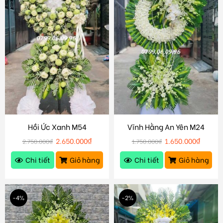
Hồi Ức Xanh M54
Vĩnh Hằng An Yên M24
2.650.000
₫
1.650.000
₫
2.750.000
₫
1.750.000
₫
Chi tiết
Giỏ hàng
Chi tiết
Giỏ hàng
-4%
-2%