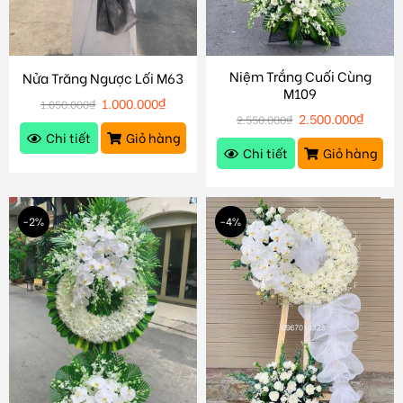
Niệm Trắng Cuối Cùng
Nửa Trăng Ngược Lối M63
M109
1.000.000
₫
1.050.000
₫
2.500.000
₫
2.550.000
₫
Chi tiết
Giỏ hàng
Chi tiết
Giỏ hàng
-2%
-4%