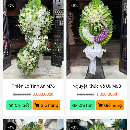
-5%
-5%
Thiên Lộ Tĩnh An M76
Nguyệt Khúc Vô Ưu M68
3.000.000
₫
1.000.000
₫
3.150.000
₫
1.050.000
₫
Chi tiết
Giỏ hàng
Chi tiết
Giỏ hàng
-4%
-3%