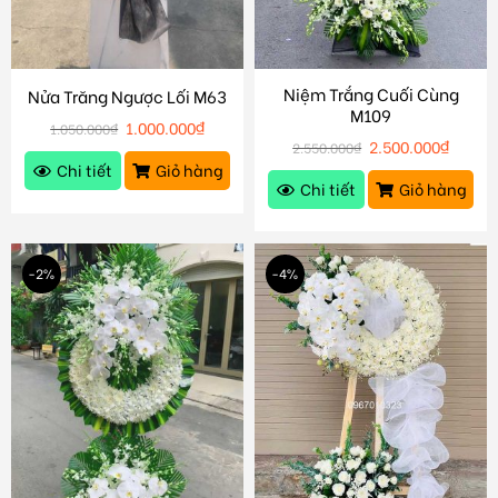
Niệm Trắng Cuối Cùng
Nửa Trăng Ngược Lối M63
M109
1.000.000
₫
1.050.000
₫
2.500.000
₫
2.550.000
₫
Chi tiết
Giỏ hàng
Chi tiết
Giỏ hàng
-2%
-4%