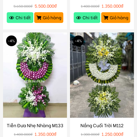
5.500.000
₫
1.350.000
₫
5.650.000
₫
1.400.000
₫
Chi tiết
Giỏ hàng
Chi tiết
Giỏ hàng
-4%
-4%
Tiễn Đưa Nhẹ Nhàng M133
Nắng Cuối Trời M112
1.350.000
₫
1.250.000
₫
1.400.000
₫
1.300.000
₫