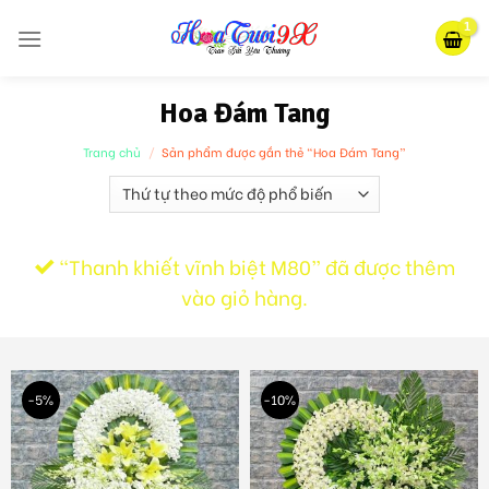
Skip
to
content
Hoa Đám Tang
Trang chủ
/
Sản phẩm được gắn thẻ “Hoa Đám Tang”
“Thanh khiết vĩnh biệt M80” đã được thêm
vào giỏ hàng.
-5%
-10%