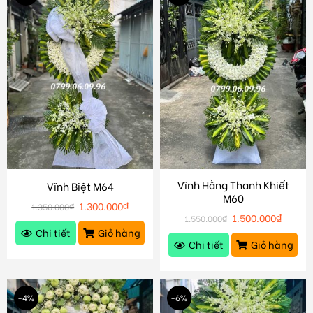
Vĩnh Hằng Thanh Khiết
Vĩnh Biệt M64
M60
1.300.000
₫
1.350.000
₫
1.500.000
₫
1.550.000
₫
Chi tiết
Giỏ hàng
Chi tiết
Giỏ hàng
-4%
-6%