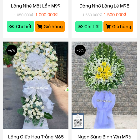
Lặng Nhé Một Lần M99
Dòng Nhớ Lặng Lẽ M98
1.000.000
₫
1.500.000
₫
1.050.000
₫
1.550.000
₫
Chi tiết
Giỏ hàng
Chi tiết
Giỏ hàng
-6%
-6%
Lặng Giữa Hoa Trắng M65
Ngọn Sáng Bình Yên M96