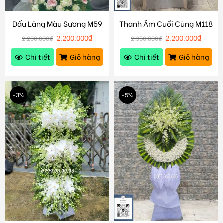
Dấu Lặng Màu Sương M59
Thanh Âm Cuối Cùng M118
2.200.000
₫
2.200.000
₫
2.250.000
₫
2.350.000
₫
Chi tiết
Giỏ hàng
Chi tiết
Giỏ hàng
-3%
-5%