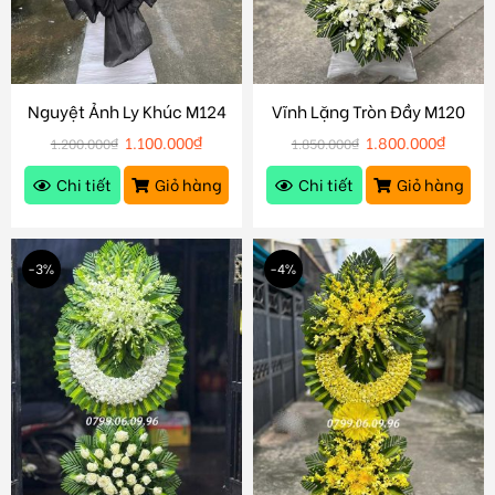
Nguyệt Ảnh Ly Khúc M124
Vĩnh Lặng Tròn Đầy M120
1.100.000
₫
1.800.000
₫
1.200.000
₫
1.850.000
₫
Chi tiết
Giỏ hàng
Chi tiết
Giỏ hàng
-3%
-4%