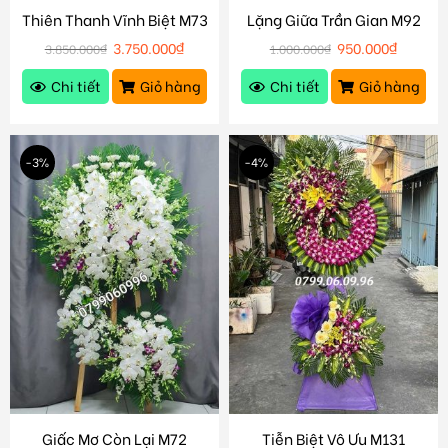
Thiên Thanh Vĩnh Biệt M73
Lặng Giữa Trần Gian M92
3.750.000
₫
950.000
₫
3.850.000
₫
1.000.000
₫
Chi tiết
Giỏ hàng
Chi tiết
Giỏ hàng
-3%
-4%
Giấc Mơ Còn Lại M72
Tiễn Biệt Vô Ưu M131