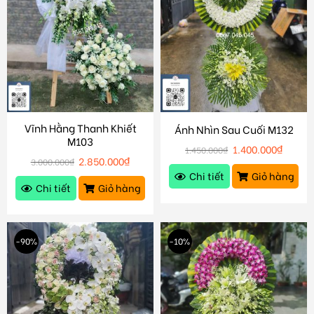
Vĩnh Hằng Thanh Khiết
Ánh Nhìn Sau Cuối M132
M103
1.400.000
₫
1.450.000
₫
2.850.000
₫
3.000.000
₫
Chi tiết
Giỏ hàng
Chi tiết
Giỏ hàng
-90%
-10%