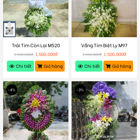
Trái Tim Còn Lại M520
Vầng Tím Biệt Ly M97
1.500.000
₫
1.500.000
₫
1.550.000
₫
1.550.000
₫
Chi tiết
Giỏ hàng
Chi tiết
Giỏ hàng
-4%
-3%