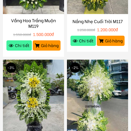
Vầng Hoa Trắng Muộn
Nắng Nhẹ Cuối Trời M117
M119
1.200.000
₫
1.250.000
₫
1.500.000
₫
1.550.000
₫
Chi tiết
Giỏ hàng
Chi tiết
Giỏ hàng
-3%
-2%