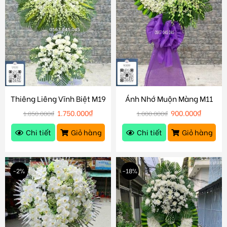
Thiêng Liêng Vĩnh Biệt M19
Ánh Nhớ Muộn Màng M11
1.750.000
₫
900.000
₫
1.850.000
₫
1.000.000
₫
Chi tiết
Giỏ hàng
Chi tiết
Giỏ hàng
-2%
-18%