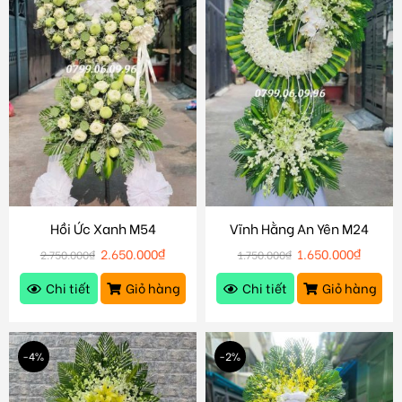
Hồi Ức Xanh M54
Vĩnh Hằng An Yên M24
2.650.000
₫
1.650.000
₫
2.750.000
₫
1.750.000
₫
Chi tiết
Giỏ hàng
Chi tiết
Giỏ hàng
-4%
-2%