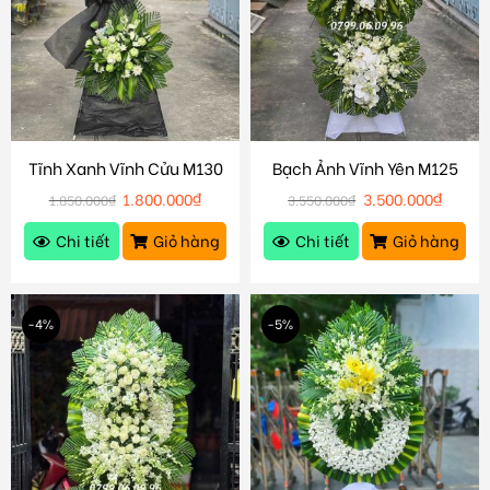
Tĩnh Xanh Vĩnh Cửu M130
Bạch Ảnh Vĩnh Yên M125
1.800.000
₫
3.500.000
₫
1.850.000
₫
3.550.000
₫
Chi tiết
Giỏ hàng
Chi tiết
Giỏ hàng
-4%
-5%