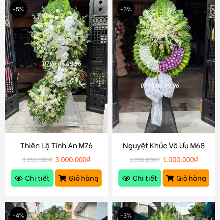
-5%
-5%
Thiên Lộ Tĩnh An M76
Nguyệt Khúc Vô Ưu M68
3.000.000
₫
1.000.000
₫
3.150.000
₫
1.050.000
₫
Chi tiết
Giỏ hàng
Chi tiết
Giỏ hàng
-4%
-3%