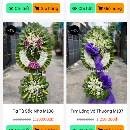
Chi tiết
Giỏ hàng
Chi tiết
Giỏ hàng
-4%
-4%
Tạ Từ Sắc Nhớ M108
Tím Lặng Vô Thường M107
1.300.000
₫
1.250.000
₫
1.350.000
₫
1.300.000
₫
Chi tiết
Giỏ hàng
Chi tiết
Giỏ hàng