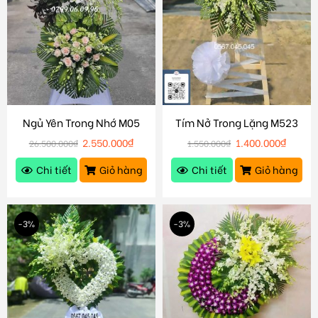
Ngủ Yên Trong Nhớ M05
Tím Nở Trong Lặng M523
2.550.000
₫
1.400.000
₫
26.500.000
₫
1.550.000
₫
Chi tiết
Giỏ hàng
Chi tiết
Giỏ hàng
-3%
-3%