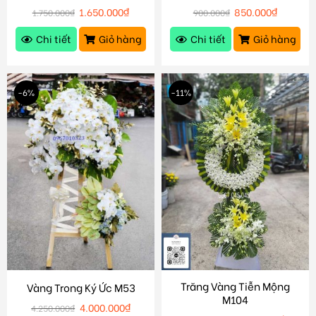
1.650.000
₫
850.000
₫
1.750.000
₫
900.000
₫
Chi tiết
Giỏ hàng
Chi tiết
Giỏ hàng
-6%
-11%
Trăng Vàng Tiễn Mộng
Vàng Trong Ký Ức M53
M104
4.000.000
₫
4.250.000
₫