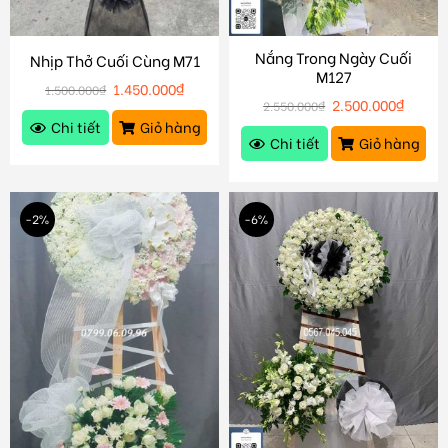
Nắng Trong Ngày Cuối
Nhịp Thở Cuối Cùng M71
M127
1.450.000
₫
1.500.000
₫
2.500.000
₫
2.550.000
₫
Chi tiết
Giỏ hàng
Chi tiết
Giỏ hàng
-2%
-6%