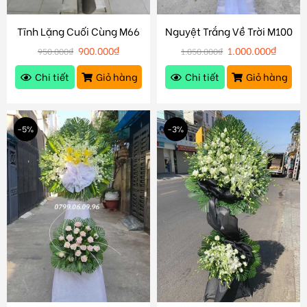
Tĩnh Lặng Cuối Cùng M66
Nguyệt Trắng Về Trời M100
900.000
₫
1.000.000
₫
950.000
₫
1.050.000
₫
Chi tiết
Giỏ hàng
Chi tiết
Giỏ hàng
-5%
-3%