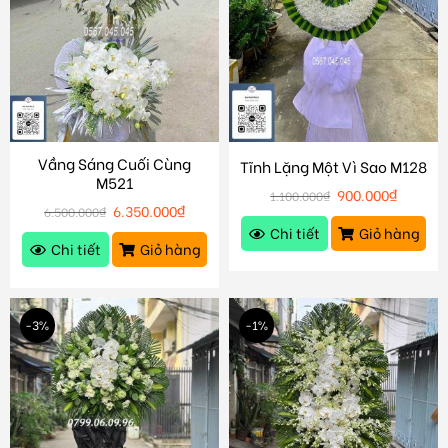
Vầng Sáng Cuối Cùng
Tĩnh Lặng Một Vì Sao M128
M521
900.000
₫
1.100.000
₫
6.350.000
₫
6.500.000
₫
Chi tiết
Giỏ hàng
Chi tiết
Giỏ hàng
-3%
-1%