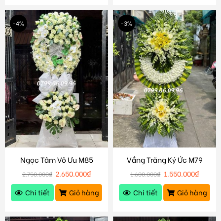
-4%
-3%
Ngọc Tâm Vô Ưu M85
Vầng Trăng Ký Ức M79
2.650.000
₫
1.550.000
₫
2.750.000
₫
1.600.000
₫
Chi tiết
Giỏ hàng
Chi tiết
Giỏ hàng