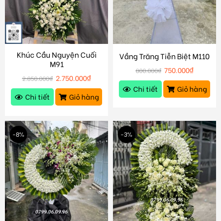
Khúc Cầu Nguyện Cuối
Vầng Trăng Tiễn Biệt M110
M91
750.000
₫
800.000
₫
2.750.000
₫
2.850.000
₫
Chi tiết
Giỏ hàng
Chi tiết
Giỏ hàng
-8%
-3%