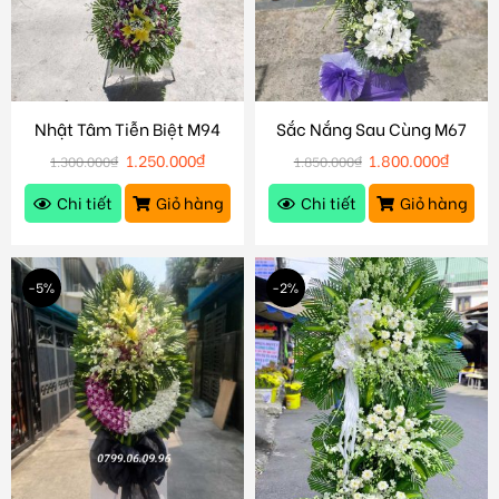
Nhật Tâm Tiễn Biệt M94
Sắc Nắng Sau Cùng M67
1.250.000
₫
1.800.000
₫
1.300.000
₫
1.850.000
₫
Chi tiết
Giỏ hàng
Chi tiết
Giỏ hàng
-5%
-2%