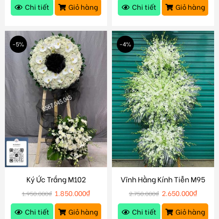
Chi tiết
Giỏ hàng
Chi tiết
Giỏ hàng
-5%
-4%
Ký Ức Trắng M102
Vĩnh Hằng Kính Tiễn M95
1.850.000
₫
2.650.000
₫
1.950.000
₫
2.750.000
₫
Chi tiết
Giỏ hàng
Chi tiết
Giỏ hàng