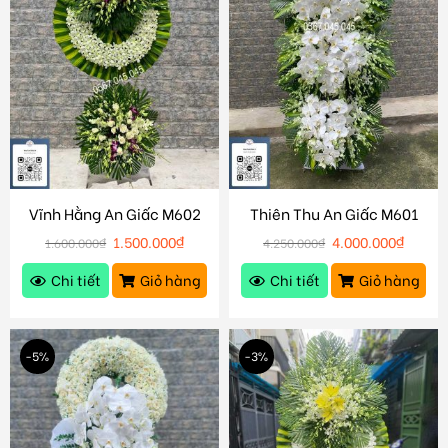
Vĩnh Hằng An Giấc M602
Thiên Thu An Giấc M601
1.500.000
₫
4.000.000
₫
1.600.000
₫
4.250.000
₫
Chi tiết
Giỏ hàng
Chi tiết
Giỏ hàng
-5%
-3%