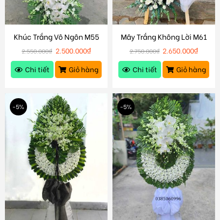
Khúc Trắng Vô Ngôn M55
Mây Trắng Không Lời M61
2.500.000
₫
2.650.000
₫
2.550.000
₫
2.750.000
₫
Chi tiết
Giỏ hàng
Chi tiết
Giỏ hàng
-5%
-5%