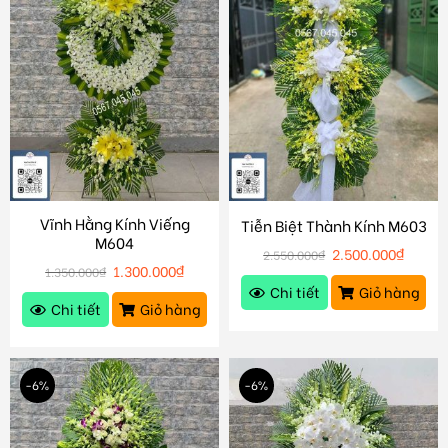
Vĩnh Hằng Kính Viếng
Tiễn Biệt Thành Kính M603
M604
2.500.000
₫
2.550.000
₫
1.300.000
₫
1.350.000
₫
Chi tiết
Giỏ hàng
Chi tiết
Giỏ hàng
-6%
-6%