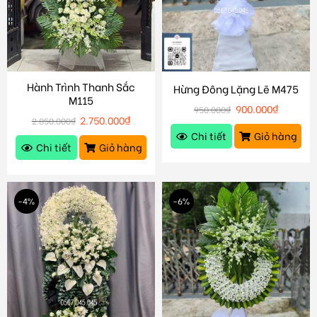
Hành Trình Thanh Sắc
Hừng Đông Lặng Lẽ M475
M115
900.000
₫
950.000
₫
2.750.000
₫
2.850.000
₫
Chi tiết
Giỏ hàng
Chi tiết
Giỏ hàng
-4%
-6%