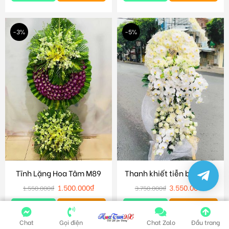
-3%
-5%
Tĩnh Lặng Hoa Tâm M89
Thanh khiết tiễn biệt M86
1.500.000
₫
3.550.000
₫
1.550.000
₫
3.750.000
₫
Chi tiết
Giỏ hàng
Chi tiết
Giỏ hàng
Chat
Gọi điện
Chat Zalo
Đầu trang