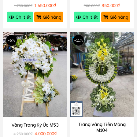
1.650.000
₫
850.000
₫
1.750.000
₫
900.000
₫
Chi tiết
Giỏ hàng
Chi tiết
Giỏ hàng
-6%
-11%
Trăng Vàng Tiễn Mộng
Vàng Trong Ký Ức M53
M104
4.000.000
₫
4.250.000
₫