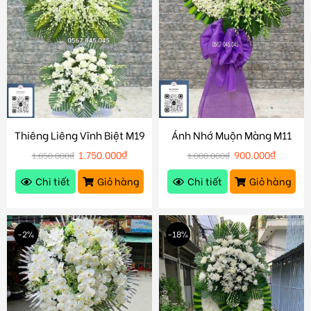
Thiêng Liêng Vĩnh Biệt M19
Ánh Nhớ Muộn Màng M11
1.750.000
₫
900.000
₫
1.850.000
₫
1.000.000
₫
Chi tiết
Giỏ hàng
Chi tiết
Giỏ hàng
-2%
-18%