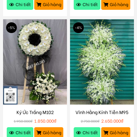
Chi tiết
Giỏ hàng
Chi tiết
Giỏ hàng
-5%
-4%
Ký Ức Trắng M102
Vĩnh Hằng Kính Tiễn M95
1.850.000
₫
2.650.000
₫
1.950.000
₫
2.750.000
₫
Chi tiết
Giỏ hàng
Chi tiết
Giỏ hàng