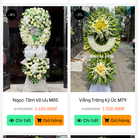
-4%
-3%
Ngọc Tâm Vô Ưu M85
Vầng Trăng Ký Ức M79
2.650.000
₫
1.550.000
₫
2.750.000
₫
1.600.000
₫
Chi tiết
Giỏ hàng
Chi tiết
Giỏ hàng