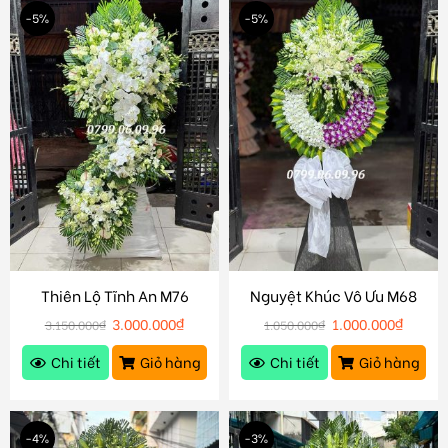
-5%
-5%
Thiên Lộ Tĩnh An M76
Nguyệt Khúc Vô Ưu M68
3.000.000
₫
1.000.000
₫
3.150.000
₫
1.050.000
₫
Chi tiết
Giỏ hàng
Chi tiết
Giỏ hàng
-4%
-3%