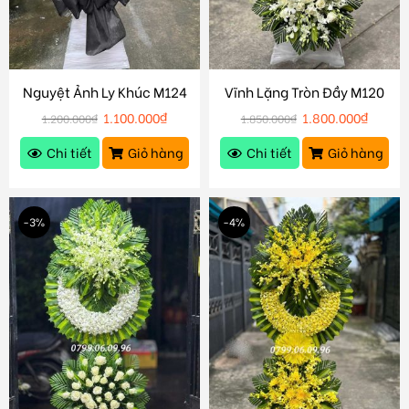
Nguyệt Ảnh Ly Khúc M124
Vĩnh Lặng Tròn Đầy M120
1.100.000
₫
1.800.000
₫
1.200.000
₫
1.850.000
₫
Chi tiết
Giỏ hàng
Chi tiết
Giỏ hàng
-3%
-4%