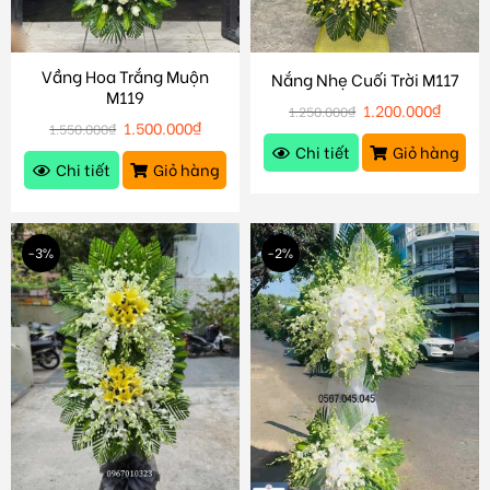
Vầng Hoa Trắng Muộn
Nắng Nhẹ Cuối Trời M117
M119
1.200.000
₫
1.250.000
₫
1.500.000
₫
1.550.000
₫
Chi tiết
Giỏ hàng
Chi tiết
Giỏ hàng
-3%
-2%