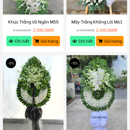
Khúc Trắng Vô Ngôn M55
Mây Trắng Không Lời M61
2.500.000
₫
2.650.000
₫
2.550.000
₫
2.750.000
₫
Chi tiết
Giỏ hàng
Chi tiết
Giỏ hàng
-5%
-5%