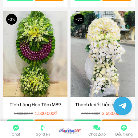
-3%
-5%
Tĩnh Lặng Hoa Tâm M89
Thanh khiết tiễn biệt M86
1.500.000
₫
3.550.000
₫
1.550.000
₫
3.750.000
₫
Chi tiết
Giỏ hàng
Chi tiết
Giỏ hàng
Chat
Gọi điện
Chat Zalo
Đầu trang