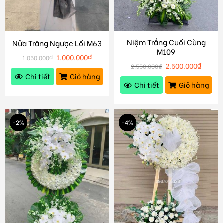
Niệm Trắng Cuối Cùng
Nửa Trăng Ngược Lối M63
M109
1.000.000
₫
1.050.000
₫
2.500.000
₫
2.550.000
₫
Chi tiết
Giỏ hàng
Chi tiết
Giỏ hàng
-2%
-4%