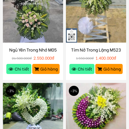
Ngủ Yên Trong Nhớ M05
Tím Nở Trong Lặng M523
2.550.000
₫
1.400.000
₫
26.500.000
₫
1.550.000
₫
Chi tiết
Giỏ hàng
Chi tiết
Giỏ hàng
-3%
-3%