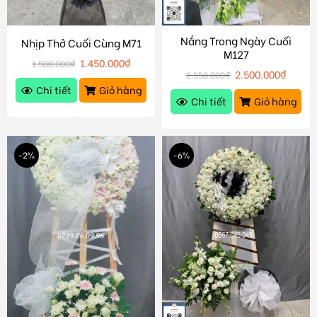
Nắng Trong Ngày Cuối
Nhịp Thở Cuối Cùng M71
M127
1.450.000
₫
1.500.000
₫
2.500.000
₫
2.550.000
₫
Chi tiết
Giỏ hàng
Chi tiết
Giỏ hàng
-2%
-6%