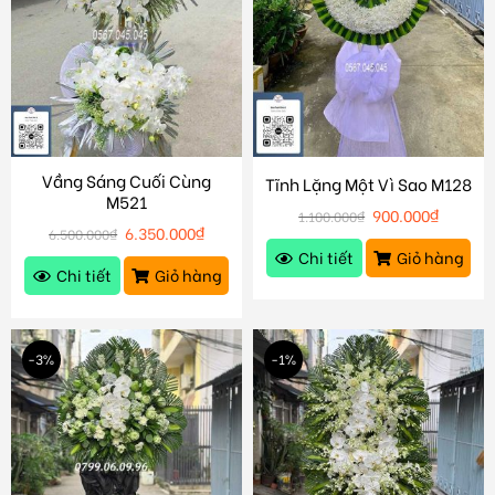
Vầng Sáng Cuối Cùng
Tĩnh Lặng Một Vì Sao M128
M521
900.000
₫
1.100.000
₫
6.350.000
₫
6.500.000
₫
Chi tiết
Giỏ hàng
Chi tiết
Giỏ hàng
-3%
-1%