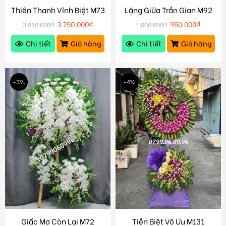
Thiên Thanh Vĩnh Biệt M73
Lặng Giữa Trần Gian M92
3.750.000
₫
950.000
₫
3.850.000
₫
1.000.000
₫
Chi tiết
Giỏ hàng
Chi tiết
Giỏ hàng
-3%
-4%
Giấc Mơ Còn Lại M72
Tiễn Biệt Vô Ưu M131