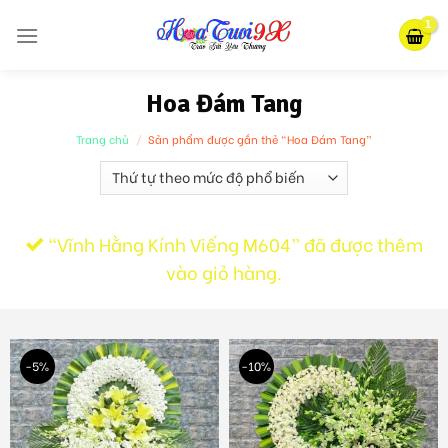
Skip
to
content
Hoa Đám Tang
Trang chủ
/
Sản phẩm được gắn thẻ “Hoa Đám Tang”
“Vĩnh Hằng Kính Viếng M604” đã được thêm
vào giỏ hàng.
-5%
-10%