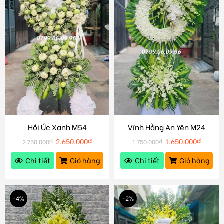
Hồi Ức Xanh M54
Vĩnh Hằng An Yên M24
2.650.000
₫
1.650.000
₫
2.750.000
₫
1.750.000
₫
Chi tiết
Giỏ hàng
Chi tiết
Giỏ hàng
-4%
-2%