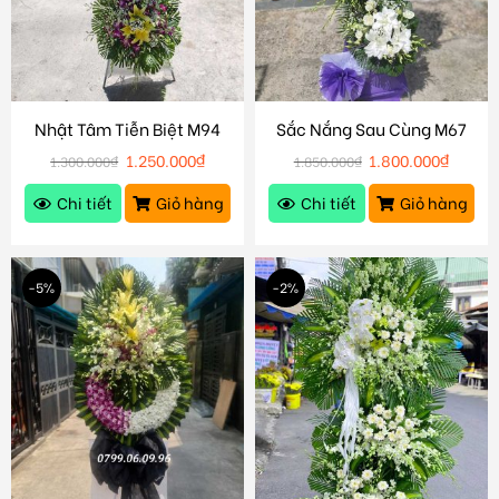
Nhật Tâm Tiễn Biệt M94
Sắc Nắng Sau Cùng M67
1.250.000
₫
1.800.000
₫
1.300.000
₫
1.850.000
₫
Chi tiết
Giỏ hàng
Chi tiết
Giỏ hàng
-5%
-2%