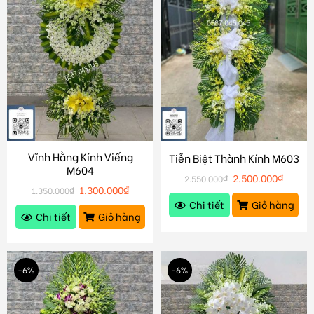
Vĩnh Hằng Kính Viếng
Tiễn Biệt Thành Kính M603
M604
2.500.000
₫
2.550.000
₫
1.300.000
₫
1.350.000
₫
Chi tiết
Giỏ hàng
Chi tiết
Giỏ hàng
-6%
-6%