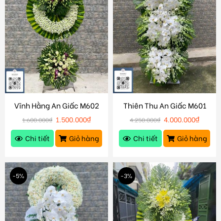
Vĩnh Hằng An Giấc M602
Thiên Thu An Giấc M601
1.500.000
₫
4.000.000
₫
1.600.000
₫
4.250.000
₫
Chi tiết
Giỏ hàng
Chi tiết
Giỏ hàng
-5%
-3%