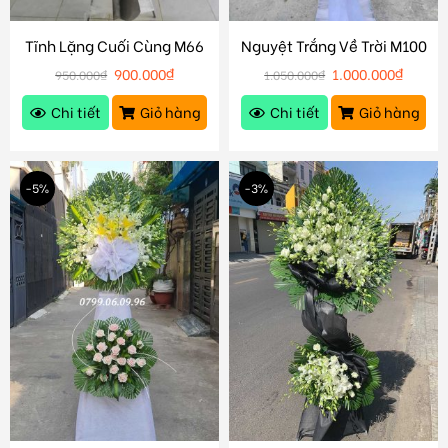
Tĩnh Lặng Cuối Cùng M66
Nguyệt Trắng Về Trời M100
900.000
₫
1.000.000
₫
950.000
₫
1.050.000
₫
Chi tiết
Giỏ hàng
Chi tiết
Giỏ hàng
-5%
-3%