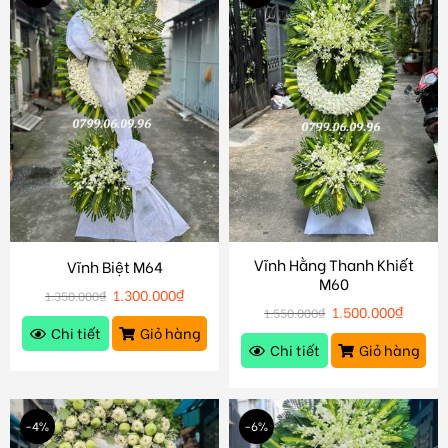
Vĩnh Hằng Thanh Khiết
Vĩnh Biệt M64
M60
1.300.000
₫
1.350.000
₫
1.500.000
₫
1.550.000
₫
Chi tiết
Giỏ hàng
Chi tiết
Giỏ hàng
-4%
-6%