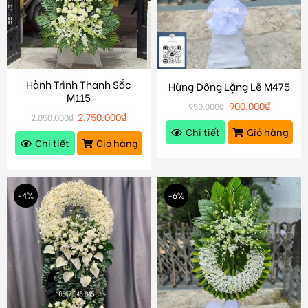
Hành Trình Thanh Sắc
Hừng Đông Lặng Lẽ M475
M115
900.000
₫
950.000
₫
2.750.000
₫
2.850.000
₫
Chi tiết
Giỏ hàng
Chi tiết
Giỏ hàng
-4%
-6%