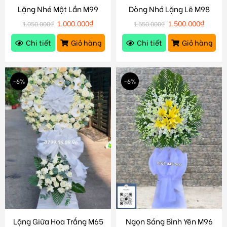
Lặng Nhé Một Lần M99
Dòng Nhớ Lặng Lẽ M98
1.000.000
₫
1.500.000
₫
1.050.000
₫
1.550.000
₫
Chi tiết
Giỏ hàng
Chi tiết
Giỏ hàng
-6%
-6%
Lặng Giữa Hoa Trắng M65
Ngọn Sáng Bình Yên M96