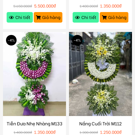
5.500.000
₫
1.350.000
₫
5.650.000
₫
1.400.000
₫
Chi tiết
Giỏ hàng
Chi tiết
Giỏ hàng
-4%
-4%
Tiễn Đưa Nhẹ Nhàng M133
Nắng Cuối Trời M112
1.350.000
₫
1.250.000
₫
1.400.000
₫
1.300.000
₫