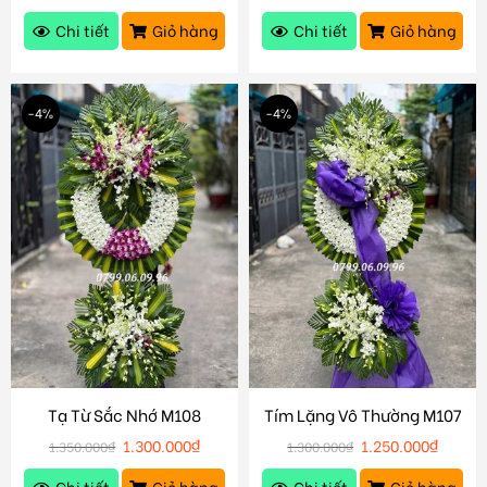
Chi tiết
Giỏ hàng
Chi tiết
Giỏ hàng
-4%
-4%
Tạ Từ Sắc Nhớ M108
Tím Lặng Vô Thường M107
1.300.000
₫
1.250.000
₫
1.350.000
₫
1.300.000
₫
Chi tiết
Giỏ hàng
Chi tiết
Giỏ hàng