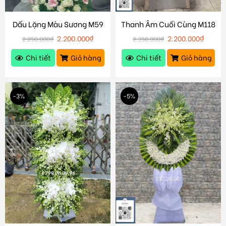
Dấu Lặng Màu Sương M59
Thanh Âm Cuối Cùng M118
2.200.000
₫
2.200.000
₫
2.250.000
₫
2.350.000
₫
Chi tiết
Giỏ hàng
Chi tiết
Giỏ hàng
-3%
-5%