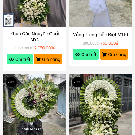
Khúc Cầu Nguyện Cuối
Vầng Trăng Tiễn Biệt M110
M91
750.000
₫
800.000
₫
2.750.000
₫
2.850.000
₫
Chi tiết
Giỏ hàng
Chi tiết
Giỏ hàng
-8%
-3%