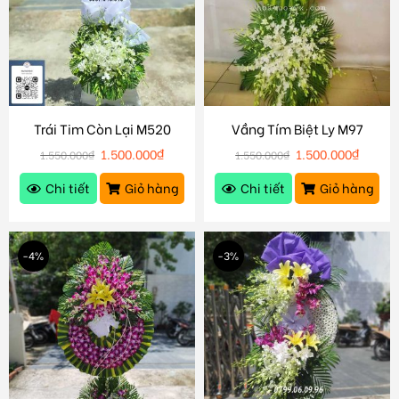
Trái Tim Còn Lại M520
Vầng Tím Biệt Ly M97
1.500.000
₫
1.500.000
₫
1.550.000
₫
1.550.000
₫
Chi tiết
Giỏ hàng
Chi tiết
Giỏ hàng
-4%
-3%