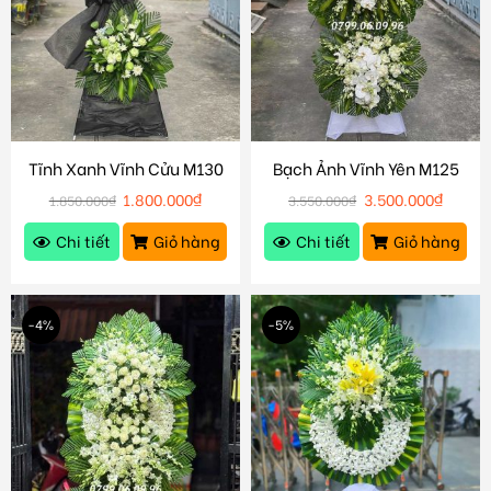
Tĩnh Xanh Vĩnh Cửu M130
Bạch Ảnh Vĩnh Yên M125
1.800.000
₫
3.500.000
₫
1.850.000
₫
3.550.000
₫
Chi tiết
Giỏ hàng
Chi tiết
Giỏ hàng
-4%
-5%