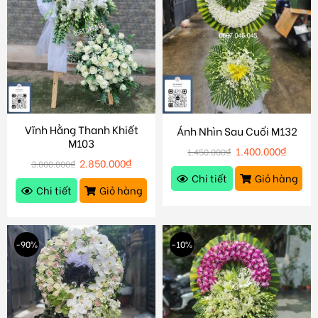
Vĩnh Hằng Thanh Khiết
Ánh Nhìn Sau Cuối M132
M103
1.400.000
₫
1.450.000
₫
2.850.000
₫
3.000.000
₫
Chi tiết
Giỏ hàng
Chi tiết
Giỏ hàng
-90%
-10%