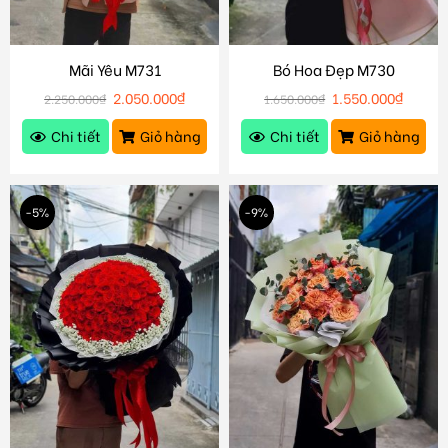
Mãi Yêu M731
Bó Hoa Đẹp M730
2.050.000
₫
1.550.000
₫
2.250.000
₫
1.650.000
₫
Chi tiết
Giỏ hàng
Chi tiết
Giỏ hàng
-5%
-9%