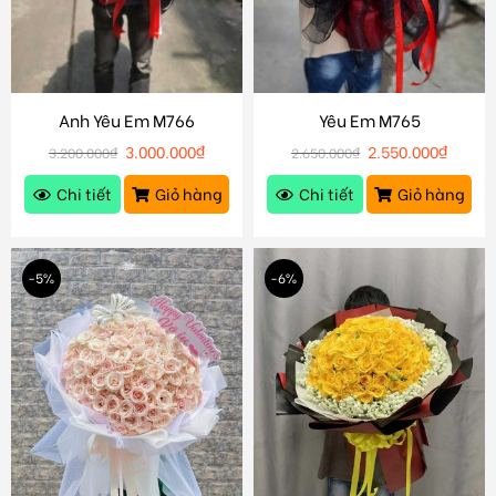
Anh Yêu Em M766
Yêu Em M765
3.000.000
₫
2.550.000
₫
3.200.000
₫
2.650.000
₫
Chi tiết
Giỏ hàng
Chi tiết
Giỏ hàng
-5%
-6%