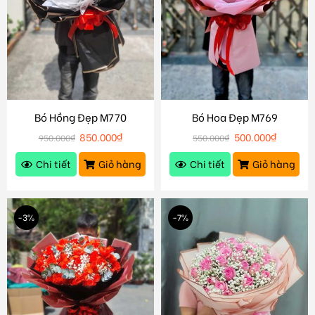
Bó Hồng Đẹp M770
Bó Hoa Đẹp M769
850.000
₫
500.000
₫
950.000
₫
550.000
₫
Chi tiết
Giỏ hàng
Chi tiết
Giỏ hàng
-3%
-7%