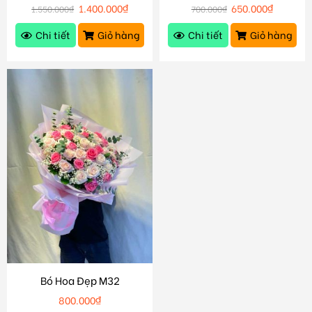
1.400.000
₫
650.000
₫
1.550.000
₫
700.000
₫
Chi tiết
Giỏ hàng
Chi tiết
Giỏ hàng
Bó Hoa Đẹp M32
800.000
₫