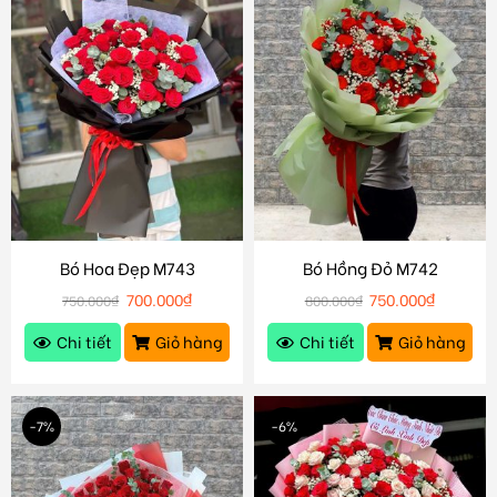
Bó Hoa Đẹp M743
Bó Hồng Đỏ M742
700.000
₫
750.000
₫
750.000
₫
800.000
₫
Chi tiết
Giỏ hàng
Chi tiết
Giỏ hàng
-7%
-6%