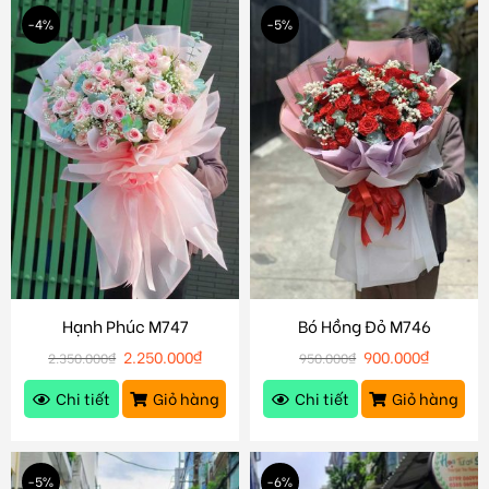
-4%
-5%
Hạnh Phúc M747
Bó Hồng Đỏ M746
2.250.000
₫
900.000
₫
2.350.000
₫
950.000
₫
Chi tiết
Giỏ hàng
Chi tiết
Giỏ hàng
-5%
-6%