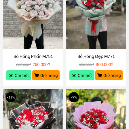
Bó Hồng Phấn M751
Bó Hồng Đẹp M771
750.000
₫
800.000
₫
800.000
₫
850.000
₫
Chi tiết
Giỏ hàng
Chi tiết
Giỏ hàng
-11%
-9%