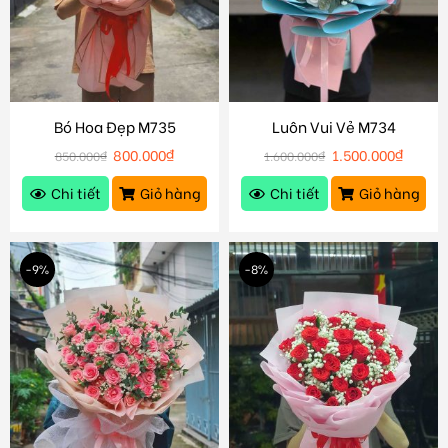
Bó Hoa Đẹp M735
Luôn Vui Vẻ M734
800.000
₫
1.500.000
₫
850.000
₫
1.600.000
₫
Chi tiết
Giỏ hàng
Chi tiết
Giỏ hàng
-9%
-8%