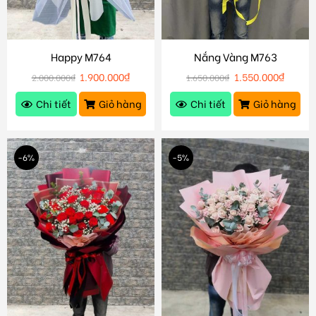
Happy M764
Nắng Vàng M763
1.900.000
₫
1.550.000
₫
2.000.000
₫
1.650.000
₫
Chi tiết
Giỏ hàng
Chi tiết
Giỏ hàng
-6%
-5%