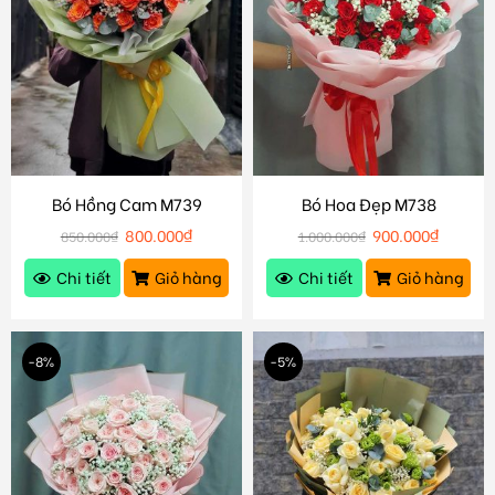
Bó Hồng Cam M739
Bó Hoa Đẹp M738
800.000
₫
900.000
₫
850.000
₫
1.000.000
₫
Chi tiết
Giỏ hàng
Chi tiết
Giỏ hàng
-8%
-5%