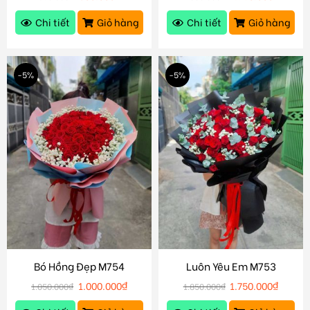
Chi tiết
Giỏ hàng
Chi tiết
Giỏ hàng
-5%
-5%
Bó Hồng Đẹp M754
Luôn Yêu Em M753
1.000.000
₫
1.750.000
₫
1.050.000
₫
1.850.000
₫