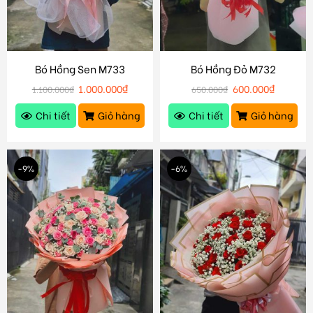
Bó Hồng Sen M733
Bó Hồng Đỏ M732
1.000.000
₫
600.000
₫
1.100.000
₫
650.000
₫
Chi tiết
Giỏ hàng
Chi tiết
Giỏ hàng
-9%
-6%