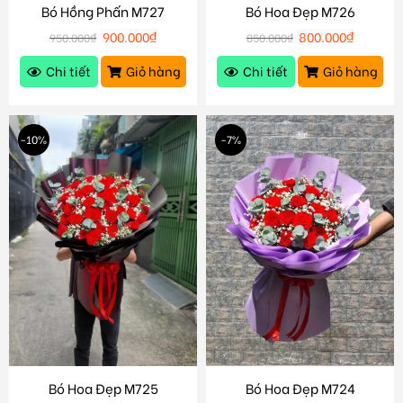
Bó Hồng Phấn M727
Bó Hoa Đẹp M726
900.000
₫
800.000
₫
950.000
₫
850.000
₫
Chi tiết
Giỏ hàng
Chi tiết
Giỏ hàng
-10%
-7%
Bó Hoa Đẹp M725
Bó Hoa Đẹp M724