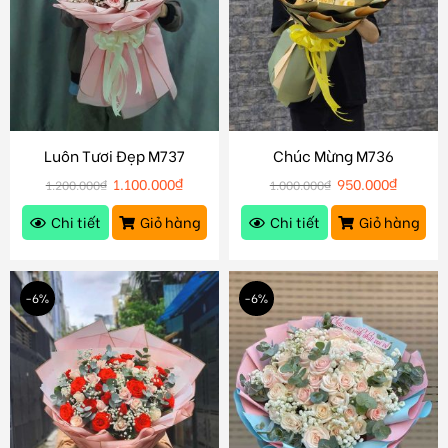
Luôn Tươi Đẹp M737
Chúc Mừng M736
1.100.000
₫
950.000
₫
1.200.000
₫
1.000.000
₫
Chi tiết
Giỏ hàng
Chi tiết
Giỏ hàng
-6%
-6%