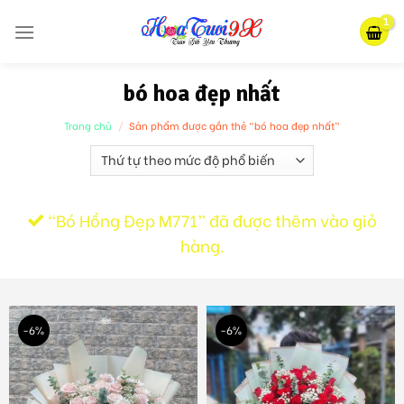
Skip
to
content
bó hoa đẹp nhất
Trang chủ
/
Sản phẩm được gắn thẻ “bó hoa đẹp nhất”
“Bó Hồng Đẹp M771” đã được thêm vào giỏ
hàng.
-6%
-6%