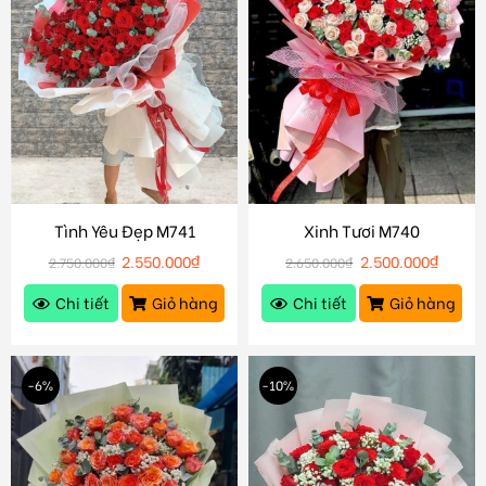
Tình Yêu Đẹp M741
Xinh Tươi M740
2.550.000
₫
2.500.000
₫
2.750.000
₫
2.650.000
₫
Chi tiết
Giỏ hàng
Chi tiết
Giỏ hàng
-6%
-10%