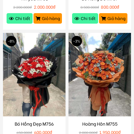
2.000.000
₫
800.000
₫
2.200.000
₫
8.500.000
₫
Chi tiết
Giỏ hàng
Chi tiết
Giỏ hàng
-8%
-3%
Bó Hồng Đẹp M756
Hoàng Hôn M755
600.000
₫
1.950.000
₫
650.000
₫
2.000.000
₫