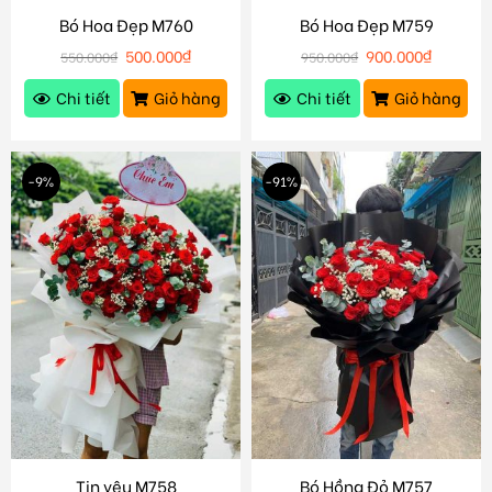
Bó Hoa Đẹp M760
Bó Hoa Đẹp M759
500.000
₫
900.000
₫
550.000
₫
950.000
₫
Chi tiết
Giỏ hàng
Chi tiết
Giỏ hàng
-9%
-91%
Tin yêu M758
Bó Hồng Đỏ M757