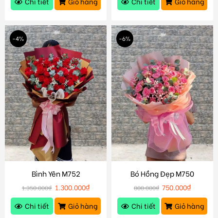
Chi tiết
Giỏ hàng
Chi tiết
Giỏ hàng
-4%
-6%
Bình Yên M752
Bó Hồng Đẹp M750
1.300.000
₫
750.000
₫
1.350.000
₫
800.000
₫
Chi tiết
Giỏ hàng
Chi tiết
Giỏ hàng