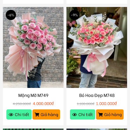
-6%
-9%
Mộng Mỡ M749
Bó Hoa Đẹp M748
4.000.000
₫
1.000.000
₫
4.250.000
₫
1.100.000
₫
Chi tiết
Giỏ hàng
Chi tiết
Giỏ hàng