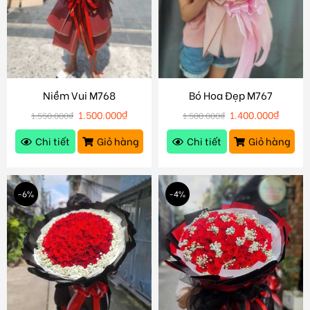
Niềm Vui M768
Bó Hoa Đẹp M767
1.500.000
₫
1.400.000
₫
1.550.000
₫
1.500.000
₫
Chi tiết
Giỏ hàng
Chi tiết
Giỏ hàng
-6%
-4%