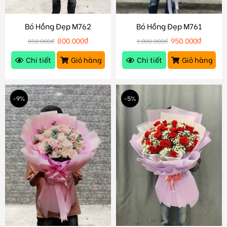
Bó Hồng Đẹp M762
Bó Hồng Đẹp M761
800.000
₫
950.000
₫
850.000
₫
1.000.000
₫
Chi tiết
Giỏ hàng
Chi tiết
Giỏ hàng
-9%
-5%