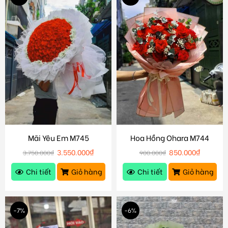
Mãi Yêu Em M745
Hoa Hồng Ohara M744
3.550.000
₫
850.000
₫
3.750.000
₫
900.000
₫
Chi tiết
Giỏ hàng
Chi tiết
Giỏ hàng
-7%
-6%