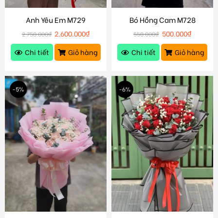
Anh Yêu Em M729
Bó Hồng Cam M728
2.600.000
₫
500.000
₫
2.750.000
₫
550.000
₫
Chi tiết
Giỏ hàng
Chi tiết
Giỏ hàng
-5%
-6%