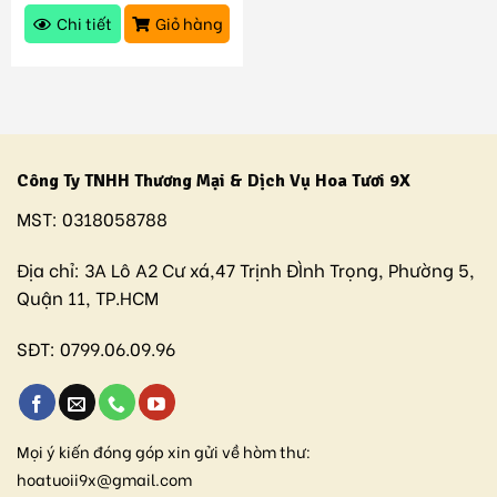
Chi tiết
Giỏ hàng
Công Ty TNHH Thương Mại & Dịch Vụ Hoa Tươi 9X
MST:
0318058788
Địa chỉ:
3A Lô A2 Cư xá,47 Trịnh ĐÌnh Trọng, Phường 5,
Quận 11, TP.HCM
SĐT:
0799.06.09.96
Mọi ý kiến đóng góp xin gửi về hòm thư:
hoatuoii9x@gmail.com