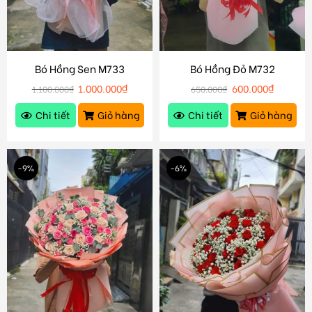
Bó Hồng Sen M733
Bó Hồng Đỏ M732
1.000.000
₫
600.000
₫
1.100.000
₫
650.000
₫
Chi tiết
Giỏ hàng
Chi tiết
Giỏ hàng
-9%
-6%