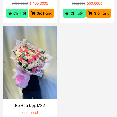
1.400.000
₫
650.000
₫
1.550.000
₫
700.000
₫
Chi tiết
Giỏ hàng
Chi tiết
Giỏ hàng
Bó Hoa Đẹp M32
800.000
₫