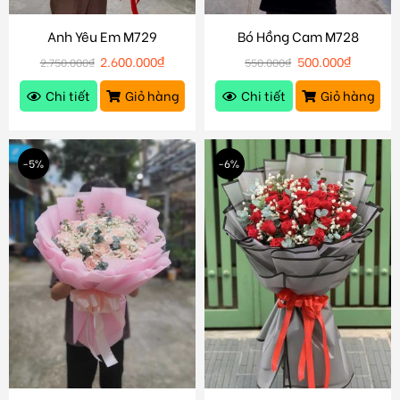
Anh Yêu Em M729
Bó Hồng Cam M728
2.600.000
₫
500.000
₫
2.750.000
₫
550.000
₫
Chi tiết
Giỏ hàng
Chi tiết
Giỏ hàng
-5%
-6%