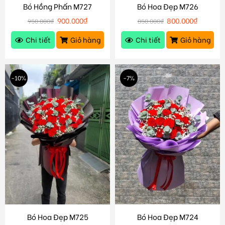
Bó Hồng Phấn M727
Bó Hoa Đẹp M726
900.000
₫
800.000
₫
950.000
₫
850.000
₫
Chi tiết
Giỏ hàng
Chi tiết
Giỏ hàng
-10%
-7%
Bó Hoa Đẹp M725
Bó Hoa Đẹp M724