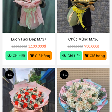
Luôn Tươi Đẹp M737
Chúc Mừng M736
1.100.000
₫
950.000
₫
1.200.000
₫
1.000.000
₫
Chi tiết
Giỏ hàng
Chi tiết
Giỏ hàng
-6%
-6%