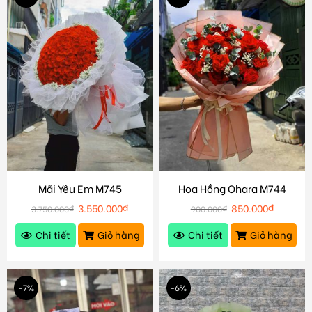
Mãi Yêu Em M745
Hoa Hồng Ohara M744
3.550.000
₫
850.000
₫
3.750.000
₫
900.000
₫
Chi tiết
Giỏ hàng
Chi tiết
Giỏ hàng
-7%
-6%