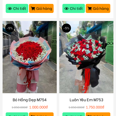
Chi tiết
Giỏ hàng
Chi tiết
Giỏ hàng
-5%
-5%
Bó Hồng Đẹp M754
Luôn Yêu Em M753
1.000.000
₫
1.750.000
₫
1.050.000
₫
1.850.000
₫