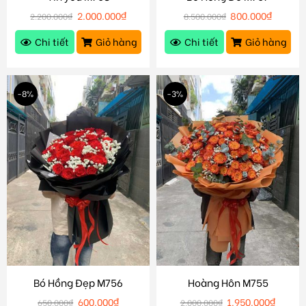
2.000.000
₫
800.000
₫
2.200.000
₫
8.500.000
₫
Chi tiết
Giỏ hàng
Chi tiết
Giỏ hàng
-8%
-3%
Bó Hồng Đẹp M756
Hoàng Hôn M755
600.000
₫
1.950.000
₫
650.000
₫
2.000.000
₫