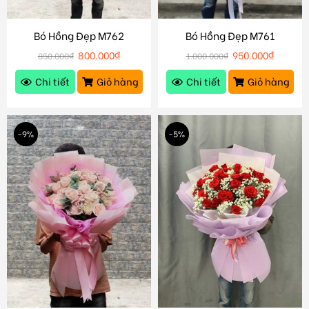
Bó Hồng Đẹp M762
Bó Hồng Đẹp M761
800.000
₫
950.000
₫
850.000
₫
1.000.000
₫
Chi tiết
Giỏ hàng
Chi tiết
Giỏ hàng
-9%
-5%