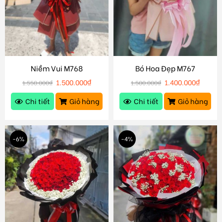
Niềm Vui M768
Bó Hoa Đẹp M767
1.500.000
₫
1.400.000
₫
1.550.000
₫
1.500.000
₫
Chi tiết
Giỏ hàng
Chi tiết
Giỏ hàng
-6%
-4%