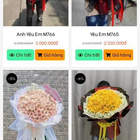
Anh Yêu Em M766
Yêu Em M765
3.000.000
₫
2.550.000
₫
3.200.000
₫
2.650.000
₫
Chi tiết
Giỏ hàng
Chi tiết
Giỏ hàng
-5%
-6%