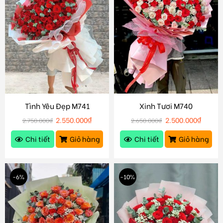
Tình Yêu Đẹp M741
Xinh Tươi M740
2.550.000
₫
2.500.000
₫
2.750.000
₫
2.650.000
₫
Chi tiết
Giỏ hàng
Chi tiết
Giỏ hàng
-6%
-10%