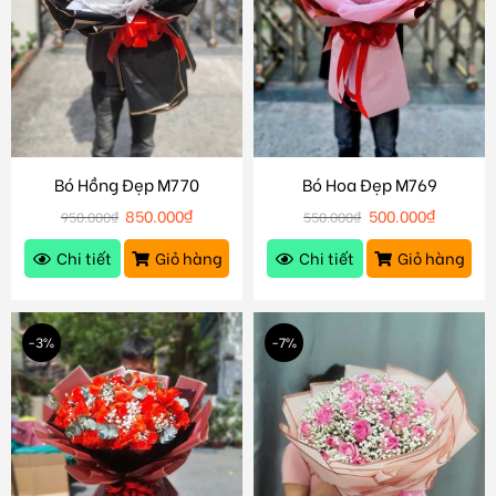
Bó Hồng Đẹp M770
Bó Hoa Đẹp M769
850.000
₫
500.000
₫
950.000
₫
550.000
₫
Chi tiết
Giỏ hàng
Chi tiết
Giỏ hàng
-3%
-7%