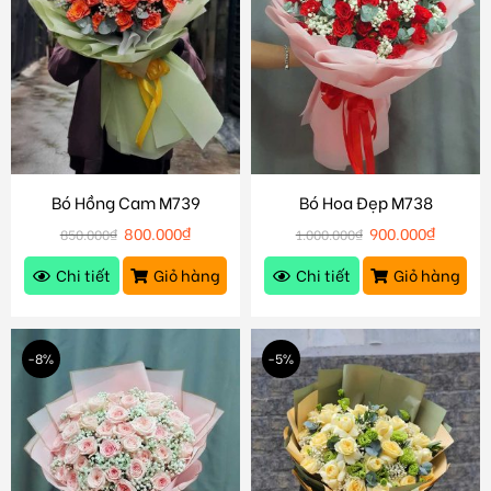
Bó Hồng Cam M739
Bó Hoa Đẹp M738
800.000
₫
900.000
₫
850.000
₫
1.000.000
₫
Chi tiết
Giỏ hàng
Chi tiết
Giỏ hàng
-8%
-5%