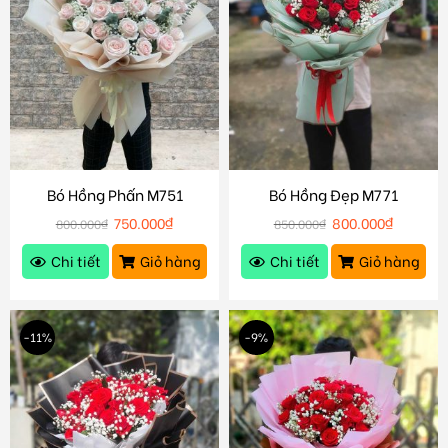
Bó Hồng Phấn M751
Bó Hồng Đẹp M771
750.000
₫
800.000
₫
800.000
₫
850.000
₫
Chi tiết
Giỏ hàng
Chi tiết
Giỏ hàng
-11%
-9%