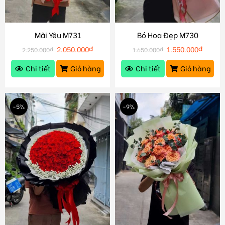
Mãi Yêu M731
Bó Hoa Đẹp M730
2.050.000
₫
1.550.000
₫
2.250.000
₫
1.650.000
₫
Chi tiết
Giỏ hàng
Chi tiết
Giỏ hàng
-5%
-9%