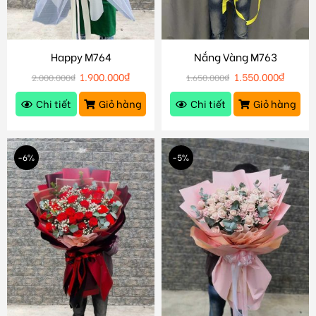
Happy M764
Nắng Vàng M763
1.900.000
₫
1.550.000
₫
2.000.000
₫
1.650.000
₫
Chi tiết
Giỏ hàng
Chi tiết
Giỏ hàng
-6%
-5%