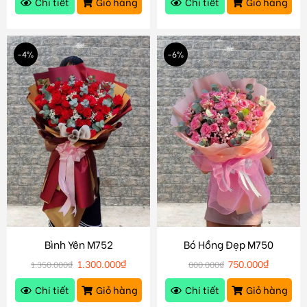
Chi tiết
Giỏ hàng
Chi tiết
Giỏ hàng
-4%
-6%
Bình Yên M752
Bó Hồng Đẹp M750
1.300.000
₫
750.000
₫
1.350.000
₫
800.000
₫
Chi tiết
Giỏ hàng
Chi tiết
Giỏ hàng