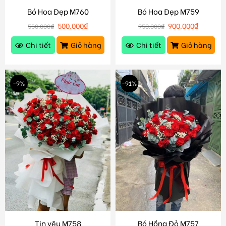
Bó Hoa Đẹp M760
Bó Hoa Đẹp M759
500.000
₫
900.000
₫
550.000
₫
950.000
₫
Chi tiết
Giỏ hàng
Chi tiết
Giỏ hàng
-9%
-91%
Tin yêu M758
Bó Hồng Đỏ M757