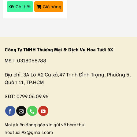
Chi tiết
Giỏ hàng
Công Ty TNHH Thương Mại & Dịch Vụ Hoa Tươi 9X
MST:
0318058788
Địa chỉ:
3A Lô A2 Cư xá,47 Trịnh ĐÌnh Trọng, Phường 5,
Quận 11, TP.HCM
SĐT:
0799.06.09.96
Mọi ý kiến đóng góp xin gửi về hòm thư:
hoatuoii9x@gmail.com