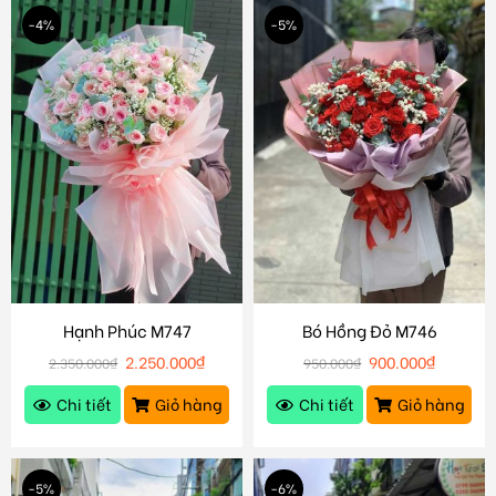
-4%
-5%
Hạnh Phúc M747
Bó Hồng Đỏ M746
2.250.000
₫
900.000
₫
2.350.000
₫
950.000
₫
Chi tiết
Giỏ hàng
Chi tiết
Giỏ hàng
-5%
-6%