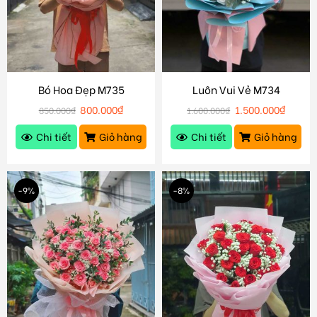
Bó Hoa Đẹp M735
Luôn Vui Vẻ M734
800.000
₫
1.500.000
₫
850.000
₫
1.600.000
₫
Chi tiết
Giỏ hàng
Chi tiết
Giỏ hàng
-9%
-8%