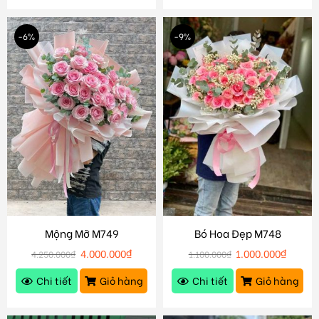
-6%
-9%
Mộng Mỡ M749
Bó Hoa Đẹp M748
4.000.000
₫
1.000.000
₫
4.250.000
₫
1.100.000
₫
Chi tiết
Giỏ hàng
Chi tiết
Giỏ hàng