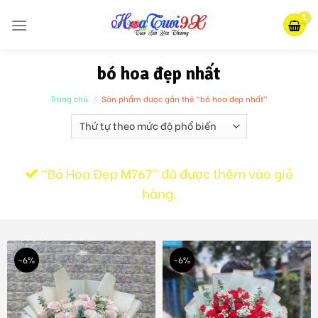
Skip
to
content
bó hoa đẹp nhất
Trang chủ
/
Sản phẩm được gắn thẻ “bó hoa đẹp nhất”
“Bó Hoa Đẹp M767” đã được thêm vào giỏ
hàng.
-6%
-6%