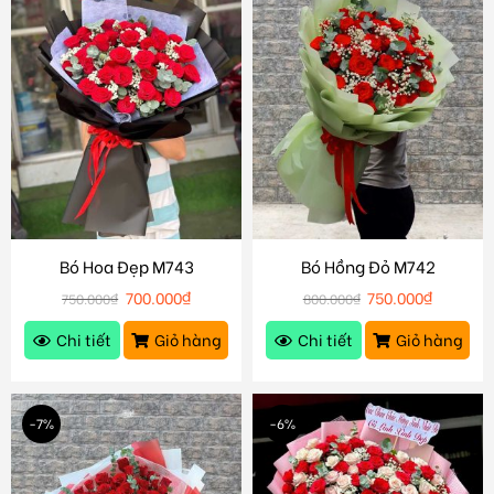
Bó Hoa Đẹp M743
Bó Hồng Đỏ M742
700.000
₫
750.000
₫
750.000
₫
800.000
₫
Chi tiết
Giỏ hàng
Chi tiết
Giỏ hàng
-7%
-6%