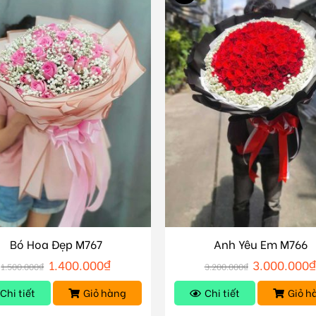
Bó Hoa Đẹp M767
Anh Yêu Em M766
1.400.000
₫
3.000.000
1.500.000
₫
3.200.000
₫
Chi tiết
Giỏ hàng
Chi tiết
Giỏ h