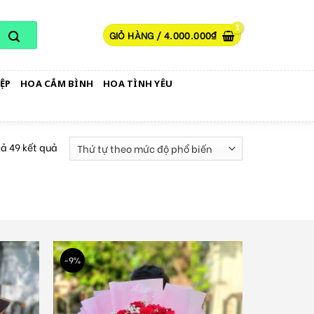
GIỎ HÀNG /
4.000.000
₫
ỆP
HOA CẮM BÌNH
HOA TÌNH YÊU
cả 49 kết quả
-9%