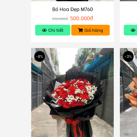
Bó Hoa Đẹp M760
500.000
₫
550.000
₫
Chi tiết
Giỏ hàng
-8%
-3%