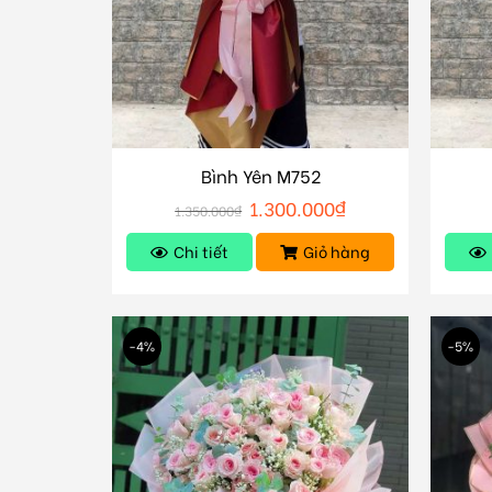
Bình Yên M752
1.300.000
₫
1.350.000
₫
Chi tiết
Giỏ hàng
-4%
-5%