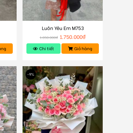
Luôn Yêu Em M753
1.750.000
₫
1.850.000
₫
àng
Chi tiết
Giỏ hàng
-9%