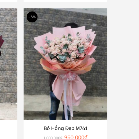
-5%
Bó Hồng Đẹp M761
950.000
₫
1.000.000
₫