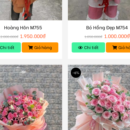
Hoàng Hôn M755
Bó Hồng Đẹp M754
1.950.000
₫
1.000.000
₫
2.000.000
₫
1.050.000
₫
Chi tiết
Giỏ hàng
Chi tiết
Giỏ h
-6%