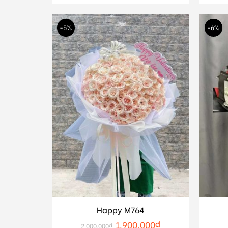
-5%
-6%
Happy M764
1.900.000
₫
2.000.000
₫