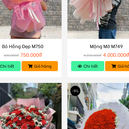
Bó Hồng Đẹp M750
Mộng Mỡ M749
750.000
₫
4.000.000
800.000
₫
4.250.000
₫
Chi tiết
Giỏ hàng
Chi tiết
Giỏ h
-5%