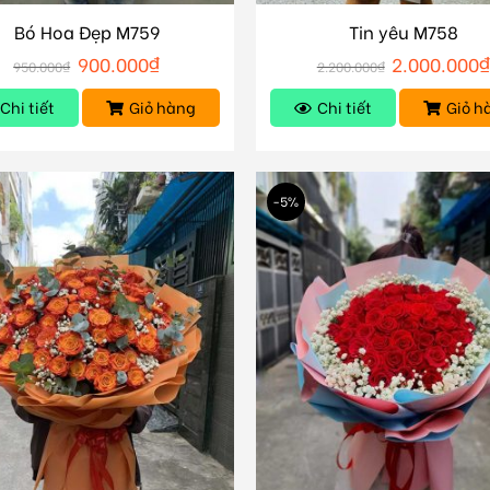
Bó Hoa Đẹp M759
Tin yêu M758
900.000
₫
2.000.000
950.000
₫
2.200.000
₫
Chi tiết
Giỏ hàng
Chi tiết
Giỏ h
-5%