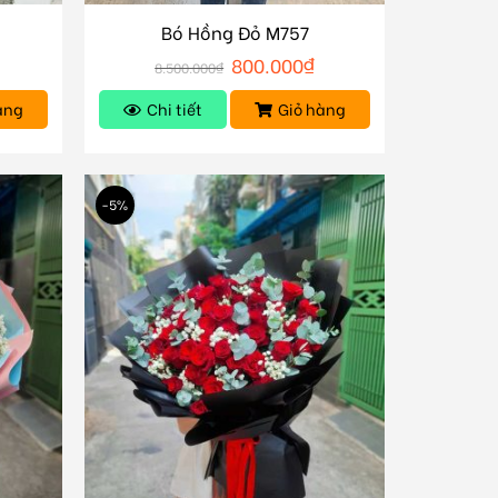
Bó Hồng Đỏ M757
₫
800.000
₫
8.500.000
₫
àng
Chi tiết
Giỏ hàng
-5%