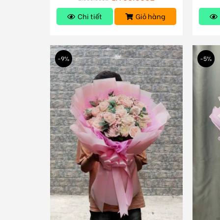
Chi tiết
Giỏ hàng
-9%
-5%