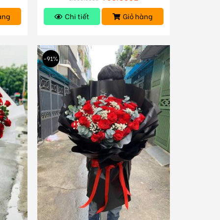
àng
Chi tiết
Giỏ hàng
-91%