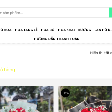
IỎ HOA
HOA TANG LỄ
HOA BÓ
HOA KHAI TRƯƠNG
LAN HỒ ĐI
HƯỚNG DẪN THANH TOÁN
Hiển thị tất 
ỏ hàng.
-11%