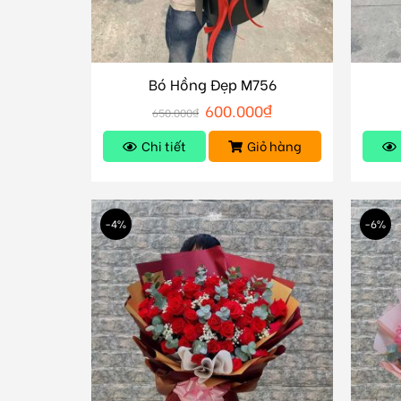
Bó Hồng Đẹp M756
600.000
₫
650.000
₫
Chi tiết
Giỏ hàng
-4%
-6%