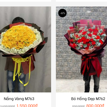
-6%
Nắng Vàng M763
Bó Hồng Đẹp M762
1.550.000
₫
800.000
₫
1.650.000
₫
850.000
₫