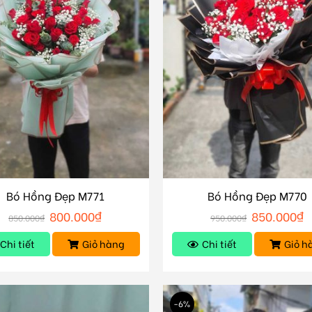
Bó Hồng Đẹp M771
Bó Hồng Đẹp M770
800.000
₫
850.000
₫
850.000
₫
950.000
₫
Chi tiết
Giỏ hàng
Chi tiết
Giỏ h
-6%