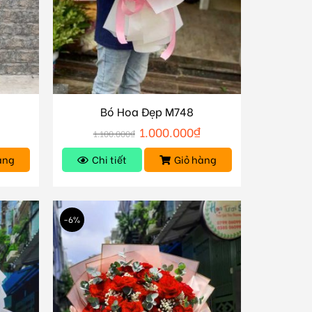
Bó Hoa Đẹp M748
₫
1.000.000
₫
1.100.000
₫
àng
Chi tiết
Giỏ hàng
-6%