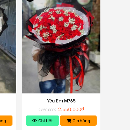
Yêu Em M765
₫
2.550.000
₫
2.650.000
₫
àng
Chi tiết
Giỏ hàng