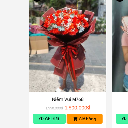
Niềm Vui M768
1.500.000
₫
1.550.000
₫
Chi tiết
Giỏ hàng