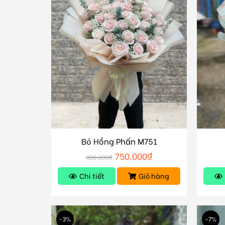
Bó Hồng Phấn M751
750.000
₫
800.000
₫
Chi tiết
Giỏ hàng
-3%
-7%