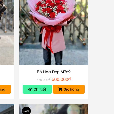
Bó Hoa Đẹp M769
500.000
₫
550.000
₫
àng
Chi tiết
Giỏ hàng
-4%