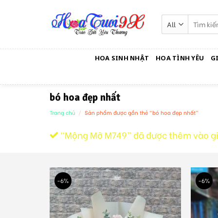
Skip
to
Tìm
kiếm:
content
HOA SINH NHẬT
HOA TÌNH YÊU
G
bó hoa đẹp nhất
Trang chủ
/
Sản phẩm được gắn thẻ “bó hoa đẹp nhất”
“Mộng Mỡ M749” đã được thêm vào gi
-6%
-6%