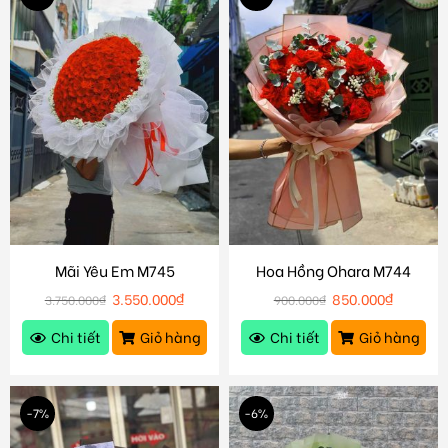
Mãi Yêu Em M745
Hoa Hồng Ohara M744
3.550.000
₫
850.000
₫
3.750.000
₫
900.000
₫
Chi tiết
Giỏ hàng
Chi tiết
Giỏ hàng
-7%
-6%