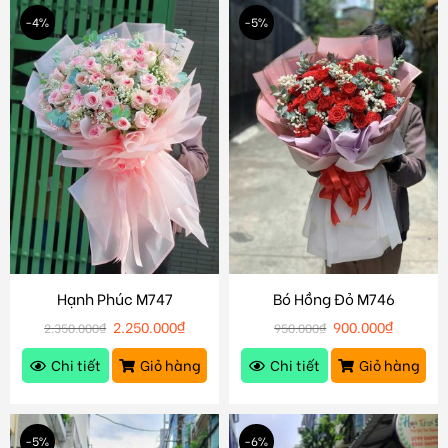
-4%
-5%
Hạnh Phúc M747
Bó Hồng Đỏ M746
2.250.000
₫
900.000
₫
2.350.000
₫
950.000
₫
Chi tiết
Giỏ hàng
Chi tiết
Giỏ hàng
-5%
-6%