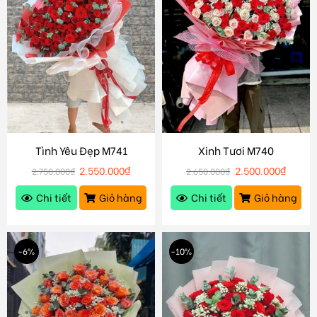
Tình Yêu Đẹp M741
Xinh Tươi M740
2.550.000
₫
2.500.000
₫
2.750.000
₫
2.650.000
₫
Chi tiết
Giỏ hàng
Chi tiết
Giỏ hàng
-6%
-10%