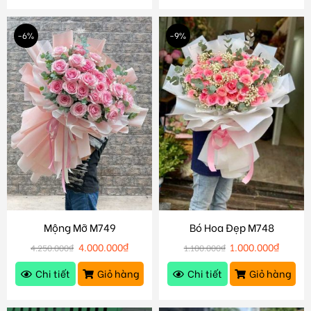
-6%
-9%
Mộng Mỡ M749
Bó Hoa Đẹp M748
4.000.000
₫
1.000.000
₫
4.250.000
₫
1.100.000
₫
Chi tiết
Giỏ hàng
Chi tiết
Giỏ hàng