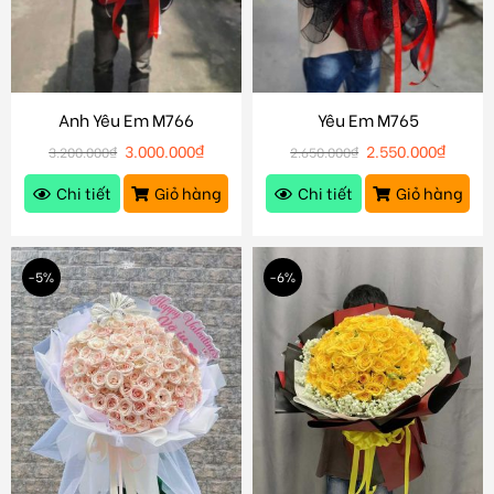
Anh Yêu Em M766
Yêu Em M765
3.000.000
₫
2.550.000
₫
3.200.000
₫
2.650.000
₫
Chi tiết
Giỏ hàng
Chi tiết
Giỏ hàng
-5%
-6%