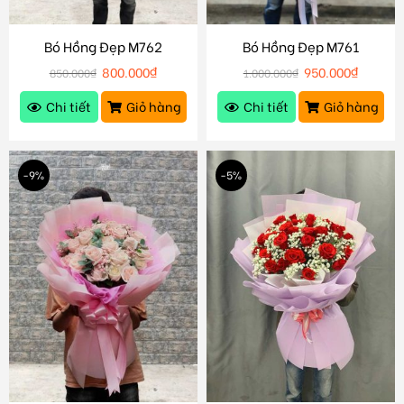
Bó Hồng Đẹp M762
Bó Hồng Đẹp M761
800.000
₫
950.000
₫
850.000
₫
1.000.000
₫
Chi tiết
Giỏ hàng
Chi tiết
Giỏ hàng
-9%
-5%