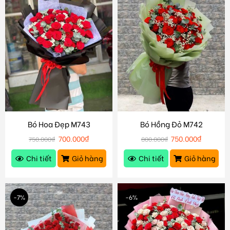
Bó Hoa Đẹp M743
Bó Hồng Đỏ M742
700.000
₫
750.000
₫
750.000
₫
800.000
₫
Chi tiết
Giỏ hàng
Chi tiết
Giỏ hàng
-7%
-6%