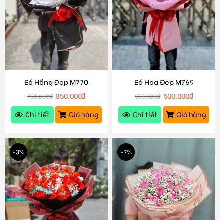
Bó Hồng Đẹp M770
Bó Hoa Đẹp M769
850.000
₫
500.000
₫
950.000
₫
550.000
₫
Chi tiết
Giỏ hàng
Chi tiết
Giỏ hàng
-3%
-7%