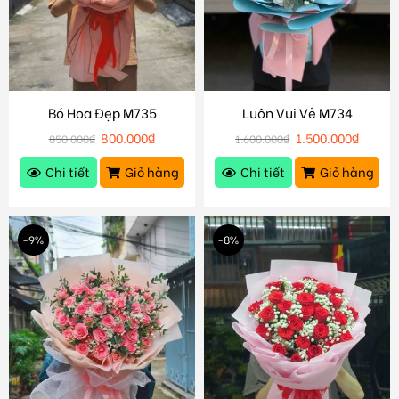
Bó Hoa Đẹp M735
Luôn Vui Vẻ M734
800.000
₫
1.500.000
₫
850.000
₫
1.600.000
₫
Chi tiết
Giỏ hàng
Chi tiết
Giỏ hàng
-9%
-8%