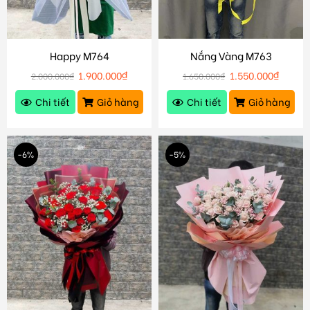
Happy M764
Nắng Vàng M763
1.900.000
₫
1.550.000
₫
2.000.000
₫
1.650.000
₫
Chi tiết
Giỏ hàng
Chi tiết
Giỏ hàng
-6%
-5%