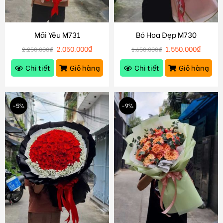
Mãi Yêu M731
Bó Hoa Đẹp M730
2.050.000
₫
1.550.000
₫
2.250.000
₫
1.650.000
₫
Chi tiết
Giỏ hàng
Chi tiết
Giỏ hàng
-5%
-9%