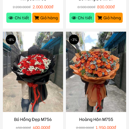
2.000.000
₫
800.000
₫
2.200.000
₫
8.500.000
₫
Chi tiết
Giỏ hàng
Chi tiết
Giỏ hàng
-8%
-3%
Bó Hồng Đẹp M756
Hoàng Hôn M755
600.000
₫
1.950.000
₫
650.000
₫
2.000.000
₫