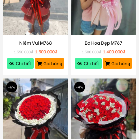
Niềm Vui M768
Bó Hoa Đẹp M767
1.500.000
₫
1.400.000
₫
1.550.000
₫
1.500.000
₫
Chi tiết
Giỏ hàng
Chi tiết
Giỏ hàng
-6%
-4%