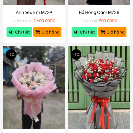
Anh Yêu Em M729
Bó Hồng Cam M728
2.600.000
₫
500.000
₫
2.750.000
₫
550.000
₫
Chi tiết
Giỏ hàng
Chi tiết
Giỏ hàng
-5%
-6%