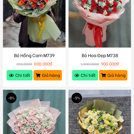
Bó Hồng Cam M739
Bó Hoa Đẹp M738
800.000
₫
900.000
₫
850.000
₫
1.000.000
₫
Chi tiết
Giỏ hàng
Chi tiết
Giỏ hàng
-8%
-5%