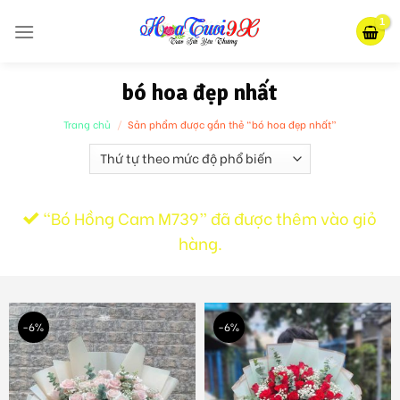
Skip
to
content
bó hoa đẹp nhất
Trang chủ
/
Sản phẩm được gắn thẻ “bó hoa đẹp nhất”
“Bó Hồng Cam M739” đã được thêm vào giỏ
hàng.
-6%
-6%