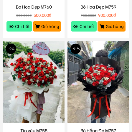
Bó Hoa Đẹp M760
Bó Hoa Đẹp M759
500.000
₫
900.000
₫
550.000
₫
950.000
₫
Chi tiết
Giỏ hàng
Chi tiết
Giỏ hàng
-9%
-91%
Tin yêu M758
Bó Hồng Đỏ M757