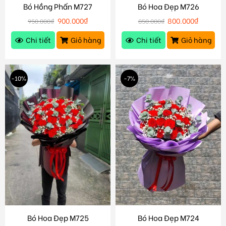
Bó Hồng Phấn M727
Bó Hoa Đẹp M726
900.000
₫
800.000
₫
950.000
₫
850.000
₫
Chi tiết
Giỏ hàng
Chi tiết
Giỏ hàng
-10%
-7%
Bó Hoa Đẹp M725
Bó Hoa Đẹp M724