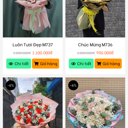
Luôn Tươi Đẹp M737
Chúc Mừng M736
1.100.000
₫
950.000
₫
1.200.000
₫
1.000.000
₫
Chi tiết
Giỏ hàng
Chi tiết
Giỏ hàng
-6%
-6%