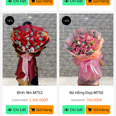
Chi tiết
Giỏ hàng
Chi tiết
Giỏ hàng
-4%
-6%
Bình Yên M752
Bó Hồng Đẹp M750
1.300.000
₫
750.000
₫
1.350.000
₫
800.000
₫
Chi tiết
Giỏ hàng
Chi tiết
Giỏ hàng