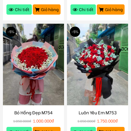
Chi tiết
Giỏ hàng
Chi tiết
Giỏ hàng
-5%
-5%
Bó Hồng Đẹp M754
Luôn Yêu Em M753
1.000.000
₫
1.750.000
₫
1.050.000
₫
1.850.000
₫