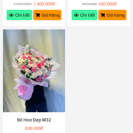
1.400.000
₫
650.000
₫
1.550.000
₫
700.000
₫
Chi tiết
Giỏ hàng
Chi tiết
Giỏ hàng
Bó Hoa Đẹp M32
800.000
₫