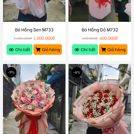
Bó Hồng Sen M733
Bó Hồng Đỏ M732
1.000.000
₫
600.000
₫
1.100.000
₫
650.000
₫
Chi tiết
Giỏ hàng
Chi tiết
Giỏ hàng
-9%
-6%