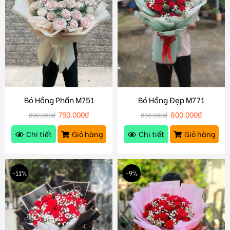
Bó Hồng Phấn M751
Bó Hồng Đẹp M771
750.000
₫
800.000
₫
800.000
₫
850.000
₫
Chi tiết
Giỏ hàng
Chi tiết
Giỏ hàng
-11%
-9%