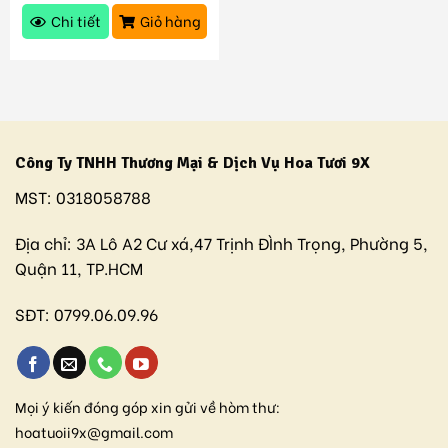
Chi tiết
Giỏ hàng
Công Ty TNHH Thương Mại & Dịch Vụ Hoa Tươi 9X
MST:
0318058788
Địa chỉ:
3A Lô A2 Cư xá,47 Trịnh ĐÌnh Trọng, Phường 5,
Quận 11, TP.HCM
SĐT:
0799.06.09.96
Mọi ý kiến đóng góp xin gửi về hòm thư:
hoatuoii9x@gmail.com