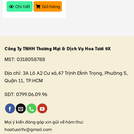
Chi tiết
Giỏ hàng
Công Ty TNHH Thương Mại & Dịch Vụ Hoa Tươi 9X
MST:
0318058788
Địa chỉ:
3A Lô A2 Cư xá,47 Trịnh ĐÌnh Trọng, Phường 5,
Quận 11, TP.HCM
SĐT:
0799.06.09.96
Mọi ý kiến đóng góp xin gửi về hòm thư:
hoatuoii9x@gmail.com