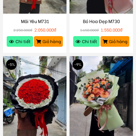
Mãi Yêu M731
Bó Hoa Đẹp M730
2.050.000
₫
1.550.000
₫
2.250.000
₫
1.650.000
₫
Chi tiết
Giỏ hàng
Chi tiết
Giỏ hàng
-5%
-9%