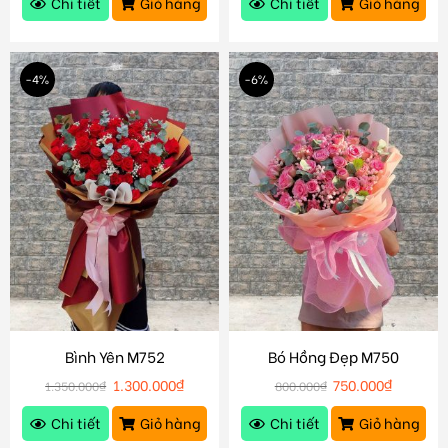
Chi tiết
Giỏ hàng
Chi tiết
Giỏ hàng
-4%
-6%
Bình Yên M752
Bó Hồng Đẹp M750
1.300.000
₫
750.000
₫
1.350.000
₫
800.000
₫
Chi tiết
Giỏ hàng
Chi tiết
Giỏ hàng