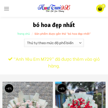
Skip
to
content
bó hoa đẹp nhất
Trang chủ
/
Sản phẩm được gắn thẻ “bó hoa đẹp nhất”
“Anh Yêu Em M729” đã được thêm vào giỏ
hàng.
-6%
-6%