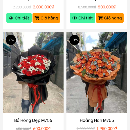
2.000.000
₫
800.000
₫
2.200.000
₫
8.500.000
₫
Chi tiết
Giỏ hàng
Chi tiết
Giỏ hàng
-8%
-3%
Bó Hồng Đẹp M756
Hoàng Hôn M755
600.000
₫
1.950.000
₫
650.000
₫
2.000.000
₫