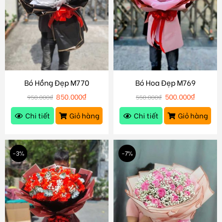
Bó Hồng Đẹp M770
Bó Hoa Đẹp M769
850.000
₫
500.000
₫
950.000
₫
550.000
₫
Chi tiết
Giỏ hàng
Chi tiết
Giỏ hàng
-3%
-7%