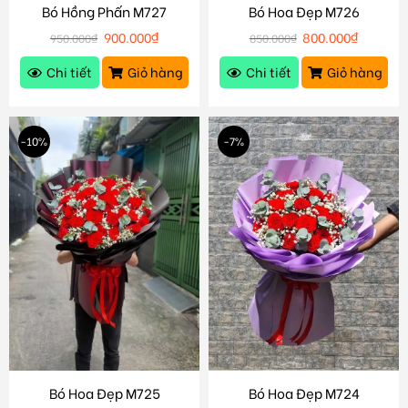
Bó Hồng Phấn M727
Bó Hoa Đẹp M726
900.000
₫
800.000
₫
950.000
₫
850.000
₫
Chi tiết
Giỏ hàng
Chi tiết
Giỏ hàng
-10%
-7%
Bó Hoa Đẹp M725
Bó Hoa Đẹp M724