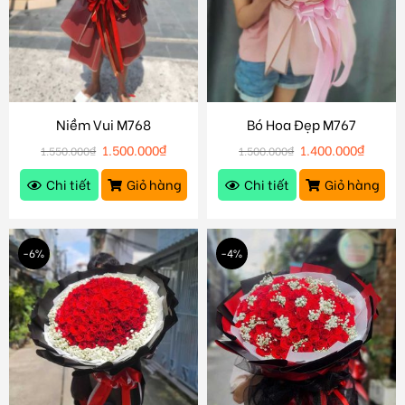
Niềm Vui M768
Bó Hoa Đẹp M767
1.500.000
₫
1.400.000
₫
1.550.000
₫
1.500.000
₫
Chi tiết
Giỏ hàng
Chi tiết
Giỏ hàng
-6%
-4%