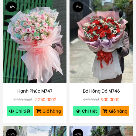
-4%
-5%
Hạnh Phúc M747
Bó Hồng Đỏ M746
2.250.000
₫
900.000
₫
2.350.000
₫
950.000
₫
Chi tiết
Giỏ hàng
Chi tiết
Giỏ hàng
-5%
-6%