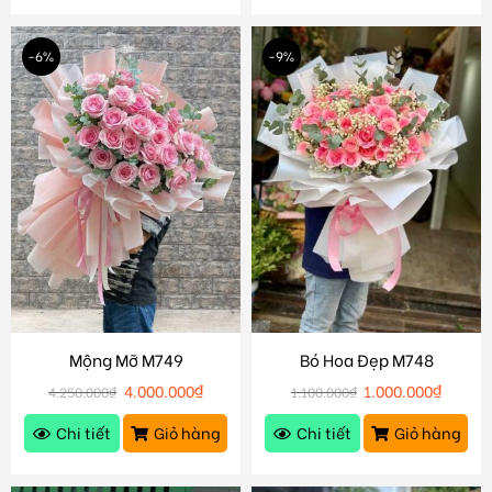
-6%
-9%
Mộng Mỡ M749
Bó Hoa Đẹp M748
4.000.000
₫
1.000.000
₫
4.250.000
₫
1.100.000
₫
Chi tiết
Giỏ hàng
Chi tiết
Giỏ hàng