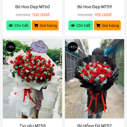
Bó Hoa Đẹp M760
Bó Hoa Đẹp M759
500.000
₫
900.000
₫
550.000
₫
950.000
₫
Chi tiết
Giỏ hàng
Chi tiết
Giỏ hàng
-9%
-91%
Tin yêu M758
Bó Hồng Đỏ M757