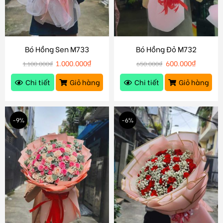
Bó Hồng Sen M733
Bó Hồng Đỏ M732
1.000.000
₫
600.000
₫
1.100.000
₫
650.000
₫
Chi tiết
Giỏ hàng
Chi tiết
Giỏ hàng
-9%
-6%