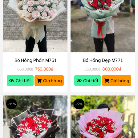
Bó Hồng Phấn M751
Bó Hồng Đẹp M771
750.000
₫
800.000
₫
800.000
₫
850.000
₫
Chi tiết
Giỏ hàng
Chi tiết
Giỏ hàng
-11%
-9%