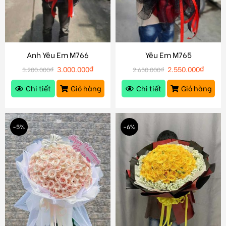
Anh Yêu Em M766
Yêu Em M765
3.000.000
₫
2.550.000
₫
3.200.000
₫
2.650.000
₫
Chi tiết
Giỏ hàng
Chi tiết
Giỏ hàng
-5%
-6%