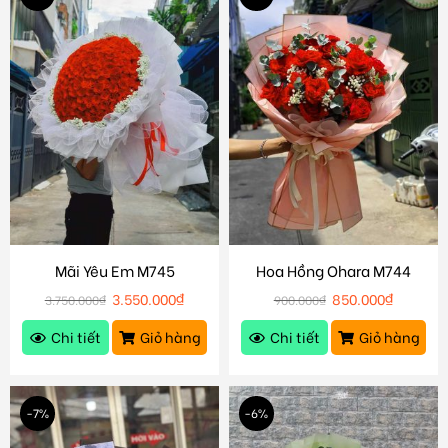
Mãi Yêu Em M745
Hoa Hồng Ohara M744
3.550.000
₫
850.000
₫
3.750.000
₫
900.000
₫
Chi tiết
Giỏ hàng
Chi tiết
Giỏ hàng
-7%
-6%