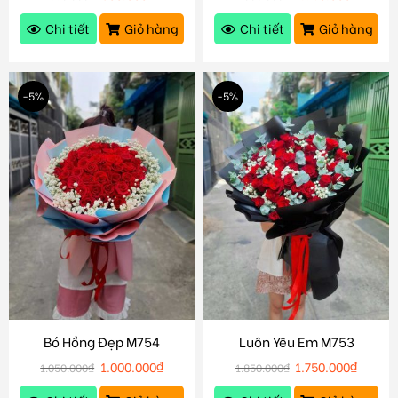
Chi tiết
Giỏ hàng
Chi tiết
Giỏ hàng
-5%
-5%
Bó Hồng Đẹp M754
Luôn Yêu Em M753
1.000.000
₫
1.750.000
₫
1.050.000
₫
1.850.000
₫