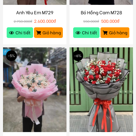
Anh Yêu Em M729
Bó Hồng Cam M728
2.600.000
₫
500.000
₫
2.750.000
₫
550.000
₫
Chi tiết
Giỏ hàng
Chi tiết
Giỏ hàng
-5%
-6%