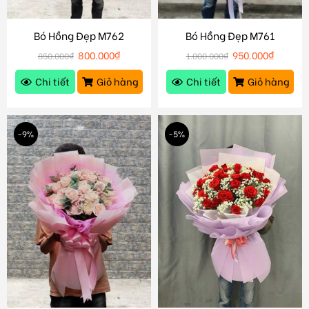
Bó Hồng Đẹp M762
Bó Hồng Đẹp M761
800.000
₫
950.000
₫
850.000
₫
1.000.000
₫
Chi tiết
Giỏ hàng
Chi tiết
Giỏ hàng
-9%
-5%