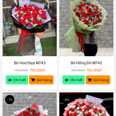
Bó Hoa Đẹp M743
Bó Hồng Đỏ M742
700.000
₫
750.000
₫
750.000
₫
800.000
₫
Chi tiết
Giỏ hàng
Chi tiết
Giỏ hàng
-7%
-6%