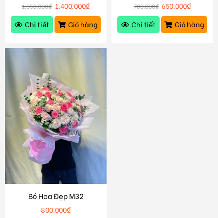
1.400.000
₫
650.000
₫
1.550.000
₫
700.000
₫
Chi tiết
Giỏ hàng
Chi tiết
Giỏ hàng
Bó Hoa Đẹp M32
800.000
₫