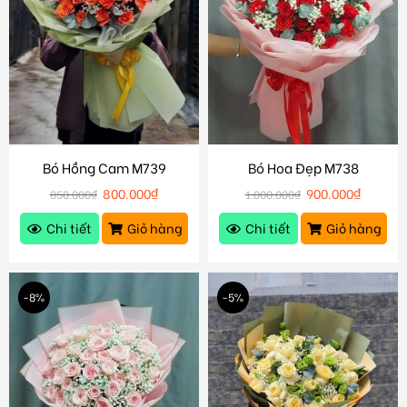
Bó Hồng Cam M739
Bó Hoa Đẹp M738
800.000
₫
900.000
₫
850.000
₫
1.000.000
₫
Chi tiết
Giỏ hàng
Chi tiết
Giỏ hàng
-8%
-5%