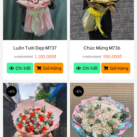
Luôn Tươi Đẹp M737
Chúc Mừng M736
1.100.000
₫
950.000
₫
1.200.000
₫
1.000.000
₫
Chi tiết
Giỏ hàng
Chi tiết
Giỏ hàng
-6%
-6%