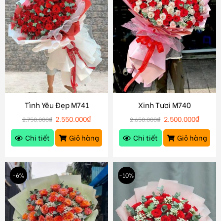
Tình Yêu Đẹp M741
Xinh Tươi M740
2.550.000
₫
2.500.000
₫
2.750.000
₫
2.650.000
₫
Chi tiết
Giỏ hàng
Chi tiết
Giỏ hàng
-6%
-10%