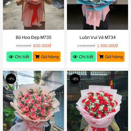
Bó Hoa Đẹp M735
Luôn Vui Vẻ M734
800.000
₫
1.500.000
₫
850.000
₫
1.600.000
₫
Chi tiết
Giỏ hàng
Chi tiết
Giỏ hàng
-9%
-8%