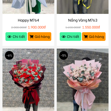
Happy M764
Nắng Vàng M763
1.900.000
₫
1.550.000
₫
2.000.000
₫
1.650.000
₫
Chi tiết
Giỏ hàng
Chi tiết
Giỏ hàng
-6%
-5%