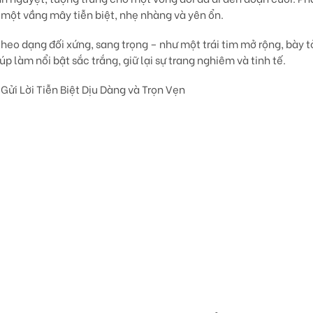
ư một
vầng mây tiễn biệt
, nhẹ nhàng và yên ổn.
theo dạng đối xứng, sang trọng – như một
trái tim mở rộng
, bày t
 làm nổi bật sắc trắng, giữ lại sự trang nghiêm và tinh tế.
ửi Lời Tiễn Biệt Dịu Dàng và Trọn Vẹn