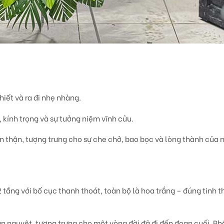
hiết và ra đi nhẹ nhàng.
 kính trọng và sự tưởng niệm vĩnh cửu.
 thận, tượng trưng cho sự che chở, bao bọc và lòng thành của n
2 tầng
với bố cục thanh thoát,
toàn bộ là hoa trắng
– đúng tinh th
án nguyệt
, tượng trưng cho
một vòng đời đã đi đến đoạn cuối
. Ph