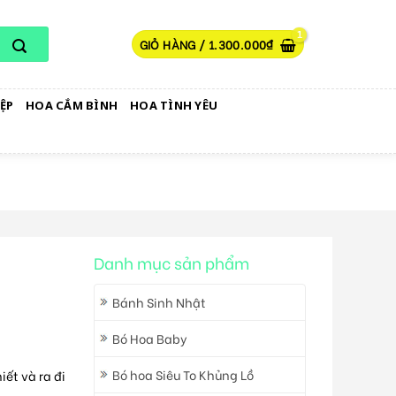
GIỎ HÀNG /
1.300.000
₫
ỆP
HOA CẮM BÌNH
HOA TÌNH YÊU
Danh mục sản phẩm
Bánh Sinh Nhật
Bó Hoa Baby
Bó hoa Siêu To Khủng Lồ
iết và ra đi