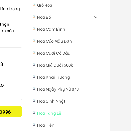
Giỏ Hoa
kính trọng
Hoa Bó
thận,
Hoa Cắm Bình
ành của
Hoa Cúc Mẫu Đơn
Hoa Cưới Cô Dâu
ất!
Hoa Giá Dưới 500k
Hoa Khai Trương
CM
Hoa Ngày Phụ Nữ 8/3
Hoa Sinh Nhật
0996
Hoa Tang Lễ
Hoa Tiền