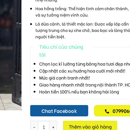
Hoa hồng trắng:
Thể hiện tình cảm chân thành, 
và sự tưởng niệm vĩnh cửu.
Lá dừa cảnh, lá thiết mộc lan:
Được xếp lớp cẩn 
tượng trưng cho sự che chở, bao bọc và lòng th
người tiễn biệt.
Tiêu chí của chúng
tôi
Chọn lọc kĩ lưỡng từng bông hoa tươi đẹp nh
Cập nhật các xu hướng hoa cưới mới nhất!
Mức giá cạnh tranh nhất!
Giao hàng nhanh nhất trong nội thành TP. H
Hoàn tiền 100% nếu bạn không hài lòng
Chat Facebook
079906
Vầng Hoa Trắng Muộn M119 số lượng
Thêm vào giỏ hàng