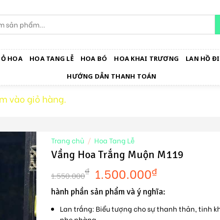
IỎ HOA
HOA TANG LỄ
HOA BÓ
HOA KHAI TRƯƠNG
LAN HỒ ĐI
HƯỚNG DẪN THANH TOÁN
m vào giỏ hàng.
Trang chủ
/
Hoa Tang Lễ
Vầng Hoa Trắng Muộn M119
1.500.000
₫
₫
1.550.000
hành phần sản phẩm và ý nghĩa:
Lan trắng:
Biểu tượng cho sự thanh thản, tinh kh
nhẹ nhàng.