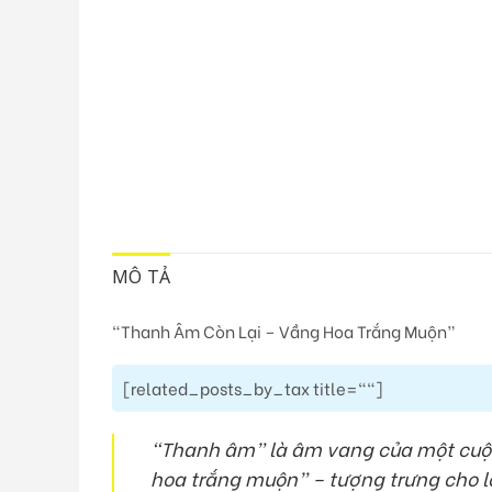
MÔ TẢ
“Thanh Âm Còn Lại – Vầng Hoa Trắng Muộn”
[related_posts_by_tax title=""]
“Thanh âm” là âm vang của một cuộc 
hoa trắng muộn” – tượng trưng cho lời 