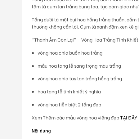
tâm là cụm lan trắng bung tỏa, tạo cảm giác nh
Tầng dưới là
một bụi hoa hồng trắng thuần
, cắm 
thương không cần lời. Cụm lá xanh đậm xen kẽ giúp
“Thanh Âm Còn Lại” – Vòng Hoa Trắng Tinh Khiết G
vòng hoa chia buồn hoa trắng
mẫu hoa tang lễ sang trọng màu trắng
vòng hoa chia tay lan trắng hồng trắng
hoa tang lễ tinh khiết ý nghĩa
vòng hoa tiễn biệt 2 tầng đẹp
Xem Thêm các mẫu vòng hoa viếng đẹp
TẠI ĐÂY
Nội dung