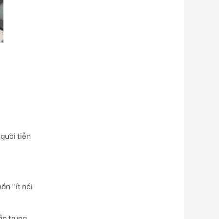
gười tiễn
ần “ít nói
ần trung