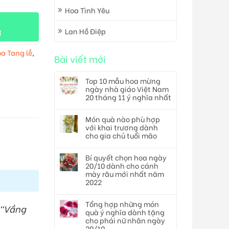
Hoa Tình Yêu
Lan Hồ Điệp
t
a Tang lễ
,
Bài viết mới
Top 10 mẫu hoa mừng
ngày nhà giáo Việt Nam
20 tháng 11 ý nghĩa nhất
Món quà nào phù hợp
với khai trương dành
cho gia chủ tuổi mão
Bí quyết chọn hoa ngày
20/10 dành cho cánh
mày râu mới nhất năm
2022
Tổng hợp những món
 “Vầng
quà ý nghĩa dành tặng
cho phái nữ nhân ngày
20/10