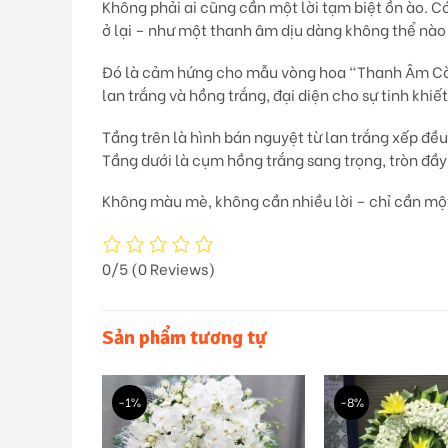
Không phải ai cũng cần một lời tạm biệt ồn ào. 
ở lại – như một thanh âm dịu dàng không thể nào 
Đó là cảm hứng cho mẫu vòng hoa
“Thanh Âm Cò
lan trắng và hồng trắng
, đại diện cho sự tinh khiết
Tầng trên là hình bán nguyệt từ
lan trắng xếp đều
Tầng dưới là cụm
hồng trắng sang trọng, tròn đầy
Không màu mè, không cần nhiều lời – chỉ cần một
0/5
(0 Reviews)
Sản phẩm tương tự
-1%
-8%