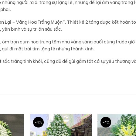
Có những người
ra đi trong sự lặng lẽ
, nhưng để lại
âm vang trong 
phai.
n Lại – Vầng Hoa Trắng Muộn”
. Thiết kế 2 tầng được kết hoàn 
, yên bình và sự tri ân sâu sắc.
, ôm trọn cụm hoa trung tâm như
vầng sáng cuối cùng trước giờ 
, gửi đi một
trái tim lặng lẽ nhưng thành kính.
 sắc trắng tinh khôi, cũng đủ để
gửi gắm tất cả sự yêu thương và
-4%
-4%