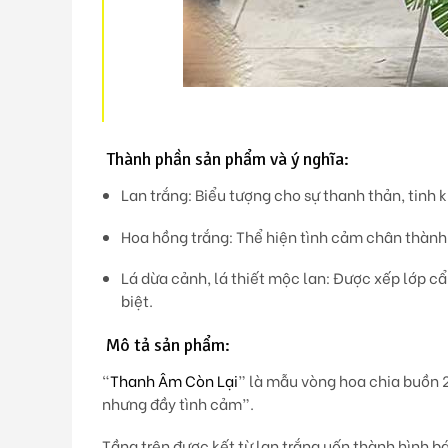
Thành phần sản phẩm và ý nghĩa:
Lan trắng:
Biểu tượng cho sự thanh thản, tinh k
Hoa hồng trắng:
Thể hiện tình cảm chân thành,
Lá dừa cảnh, lá thiết mộc lan:
Được xếp lớp cẩn
biệt.
Mô tả sản phẩm:
“
Thanh Âm Còn Lại
” là mẫu vòng hoa chia buồn
nhưng đầy tình cảm”.
Tầng trên được kết từ
lan trắng uốn thành hình b