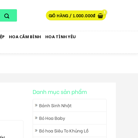
GIỎ HÀNG /
1.000.000
₫
ỆP
HOA CẮM BÌNH
HOA TÌNH YÊU
Danh mục sản phẩm
Bánh Sinh Nhật
Bó Hoa Baby
Bó hoa Siêu To Khủng Lồ
ất!