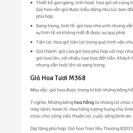
Thiết kế gọn gàng, linh hoạt:
hoa giỏ vô cùng ti
Giỏ hoa vẫn giữ được kiểu dáng như lúc ban đầu
phù hợp.
Sang trọng, tinh tế:
giỏ hoa nhỏ xinh nhưng vẫn
sự tinh tế và không mất đi được sự quý phái.
Tiện lợi
: Hoa giỏ tiện lợi trong quá trình vận 
Giá thành:
giá của giỏ hoa phù hợp với mọi nh
giỏ hoa lớn, với nhiều loại hoa đắt tiền. Khách
nhưng vẫn toát lên vẻ sang trọng.
Giỏ Hoa Tươi M368
Màu sắc:
giỏ hoa được trang trí bởi những bông h
Ý nghĩa:
Những bông
hoa hồng
là những lời chúc 
may lành, hoan hỉ. Hoa hồng tượng trưng cho tìn
chúc cho công việc thuận lợi, cuộc sống bình an.
Dịp tặng phù hợp
: Giỏ hoa Trao Yêu Thương B103 