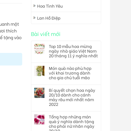
Hoa Tình Yêu
Lan Hồ Điệp
 quanh một
ươi thích
Bài viết mới
để tặng vào
Top 10 mẫu hoa mừng
ngày nhà giáo Việt Nam
20 tháng 11 ý nghĩa nhất
Món quà nào phù hợp
với khai trương dành
cho gia chủ tuổi mão
Bí quyết chọn hoa ngày
20/10 dành cho cánh
mày râu mới nhất năm
2022
Tổng hợp những món
quà ý nghĩa dành tặng
cho phái nữ nhân ngày
20/10