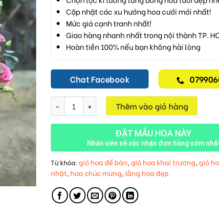
Cập nhật các xu hướng hoa cưới mới nhất!
Mức giá cạnh tranh nhất!
Giao hàng nhanh nhất trong nội thành TP. H
Hoàn tiền 100% nếu bạn không hài lòng
Chat Facebook
079906
Giỏ Hoa Tươi M368 số lượng
Thêm vào giỏ hàng
ĐẶT MẪU HOA NÀY
Nhân viên sẽ xác nhận đơn hàng sớm nhấ
giỏ hoa để bàn
giỏ hoa khai trương
giỏ ho
Từ khóa:
,
,
nhật
hoa chúc mừng
lẵng hoa đẹp
,
,