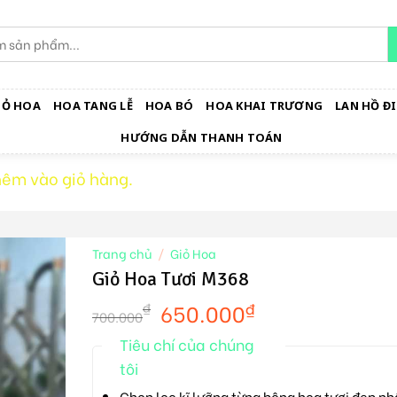
IỎ HOA
HOA TANG LỄ
HOA BÓ
HOA KHAI TRƯƠNG
LAN HỒ ĐI
HƯỚNG DẪN THANH TOÁN
hêm vào giỏ hàng.
Trang chủ
/
Giỏ Hoa
Giỏ Hoa Tươi M368
650.000
₫
₫
700.000
Tiêu chí của chúng
tôi
Chọn lọc kĩ lưỡng từng bông hoa tươi đẹp nh