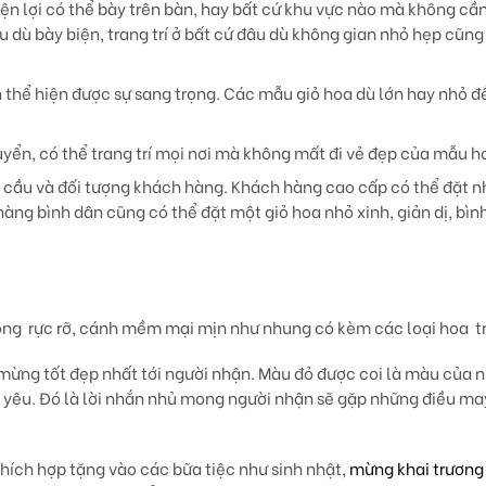
ện lợi có thể bày trên bàn, hay bất cứ khu vực nào mà không cần 
 dù bày biện, trang trí ở bất cứ đâu dù không gian nhỏ hẹp cũng
 thể hiện được sự sang trọng. Các mẫu giỏ hoa dù lớn hay nhỏ đ
chuyển, có thể trang trí mọi nơi mà không mất đi vẻ đẹp của mẫu h
u cầu và đối tượng khách hàng. Khách hàng cao cấp có thể đặt
 hàng bình dân cũng có thể đặt một giỏ hoa nhỏ xinh, giản dị, bìn
ồng rực rỡ, cánh mềm mại mịn như nhung có kèm các loại hoa tra
mừng tốt đẹp nhất tới người nhận. Màu đỏ được coi là màu của 
h yêu. Đó là lời nhắn nhủ mong người nhận sẽ gặp những điều m
thích hợp tặng vào các bữa tiệc như sinh nhật,
mừng khai trương