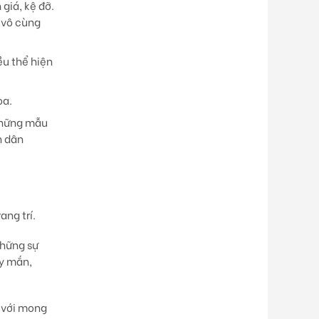
giá, kệ đỡ.
 vô cùng
ều thể hiện
oa.
 những mẫu
h dân
ng trí.
những sự
ay mắn,
với mong