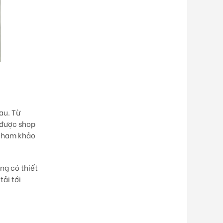
au. Từ
 được shop
n tham khảo
ng có thiết
ải tới