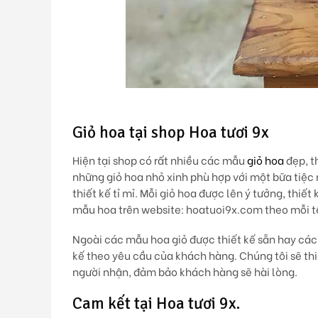
Giỏ hoa tại shop Hoa tươi 9x
Hiện tại shop có rất nhiều các mẫu
giỏ hoa
đẹp, t
những giỏ hoa nhỏ xinh phù hợp với một bữa tiệc
thiết kế tỉ mỉ. Mỗi giỏ hoa được lên ý tưởng, thi
mẫu hoa trên website: hoatuoi9x.com theo mỗi t
Ngoài các mẫu hoa giỏ được thiết kế sẵn hay các
kế theo yêu cầu của khách hàng. Chúng tôi sẽ thi
người nhận, đảm bảo khách hàng sẽ hài lòng.
Cam kết tại Hoa tươi 9x.