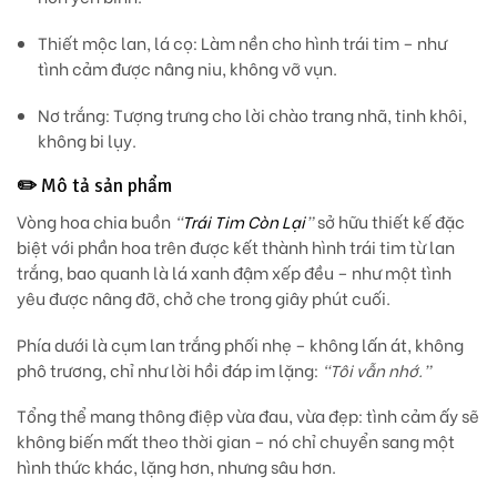
Thiết mộc lan, lá cọ:
Làm nền cho hình trái tim – như
tình cảm được nâng niu, không vỡ vụn.
Nơ trắng:
Tượng trưng cho lời chào trang nhã, tinh khôi,
không bi lụy.
✏️
Mô tả sản phẩm
Vòng hoa chia buồn
“
Trái Tim Còn Lại
”
sở hữu thiết kế đặc
biệt với phần hoa trên được kết thành
hình trái tim từ lan
trắng
, bao quanh là lá xanh đậm xếp đều – như một tình
yêu được nâng đỡ, chở che trong giây phút cuối.
Phía dưới là cụm lan trắng phối nhẹ – không lấn át, không
phô trương, chỉ như lời hồi đáp im lặng:
“Tôi vẫn nhớ.”
Tổng thể mang thông điệp vừa đau, vừa đẹp: tình cảm ấy sẽ
không biến mất theo thời gian –
nó chỉ chuyển sang một
hình thức khác, lặng hơn, nhưng sâu hơn.