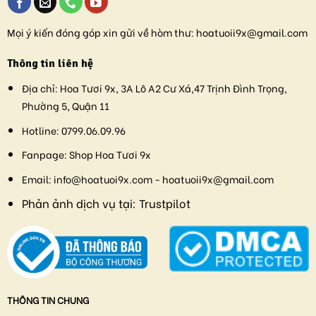
Mọi ý kiến đóng góp xin gửi về hòm thư:
hoatuoii9x@gmail.com
Thông tin liên hệ
Địa chỉ:
Hoa Tươi 9x, 3A Lô A2 Cư Xá,47 Trịnh Đình Trọng,
Phường 5, Quận 11
Hotline:
0799.06.09.96
Fanpage:
Shop Hoa Tươi 9x
Email:
info@hoatuoi9x.com - hoatuoii9x@gmail.com
Phản ảnh dịch vụ tại:
Trustpilot
THÔNG TIN CHUNG