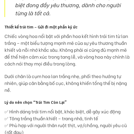
biệt đong đầy yêu thương, dành cho người
từng là tất cả.
Thiết kế trái tim – Gửi đi một phần ký ức
Chiếc vòng hoa nổi bật với phần hoa
kết hình trái tim từ lan
trắng
– một biểu tượng mạnh mẽ của sự yêu thương thuần
khiết và nỗi nhớ khắc sâu. Không phải ai cũng đủ mạnh mẽ
để thể hiện cảm xúc trong tang lễ, và vòng hoa này chính là
cách nói thay mọi điều trong lòng.
Dưới chân là cụm hoa lan trắng nhẹ, phối theo hướng tự
nhiên, giúp cân bằng bố cục, không khiến tổng thể bị nặng
nề.
Lý do nên chọn “Trái Tim Còn Lại”
✅
Hình dáng trái tim nổi bật, khác biệt, dễ gây xúc động
✅
Tông trắng thuần khiết – trang nhã, tinh tế
✅
Phù hợp với người thân ruột thịt, vợ/chồng, người yêu cũ
(rất đau)