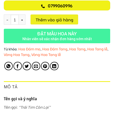
0799060996
Trái Tim Còn Lại M520 số lượng
Thêm vào giỏ hàng
ĐẶT MẪU HOA NÀY
Nhân viên sẽ xác nhận đơn hàng sớm nhất
Hoa Đám ma
Hoa Đám Tang
Hoa Tang
Hoa Tang lễ
Từ khóa:
,
,
,
,
Vòng Hoa Tang
Vòng Hoa Tang lễ
,
MÔ TẢ
Tên gọi và ý nghĩa
Tên gọi:
“Trái Tim Còn Lại”