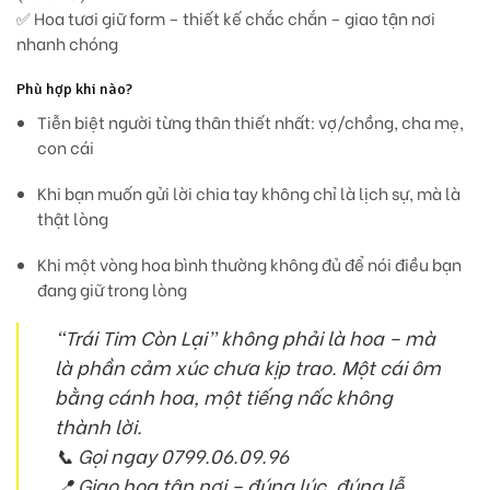
✅
Hoa tươi giữ form – thiết kế chắc chắn – giao tận nơi
nhanh chóng
Phù hợp khi nào?
Tiễn biệt người từng thân thiết nhất: vợ/chồng, cha mẹ,
con cái
Khi bạn muốn gửi lời chia tay không chỉ là lịch sự, mà là
thật lòng
Khi một vòng hoa bình thường không đủ để nói điều bạn
đang giữ trong lòng
“Trái Tim Còn Lại” không phải là hoa – mà
là phần cảm xúc chưa kịp trao. Một cái ôm
bằng cánh hoa, một tiếng nấc không
thành lời.
📞
Gọi ngay 0799.06.09.96
📍
Giao hoa tận nơi – đúng lúc, đúng lễ,