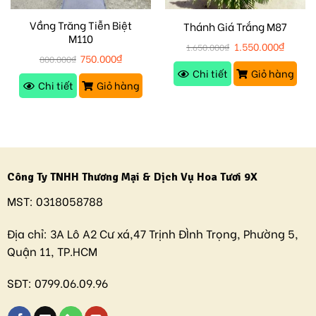
Vầng Trăng Tiễn Biệt
Thánh Giá Trắng M87
M110
1.550.000
₫
1.650.000
₫
750.000
₫
800.000
₫
Chi tiết
Giỏ hàng
Chi tiết
Giỏ hàng
Công Ty TNHH Thương Mại & Dịch Vụ Hoa Tươi 9X
MST:
0318058788
Địa chỉ:
3A Lô A2 Cư xá,47 Trịnh ĐÌnh Trọng, Phường 5,
Quận 11, TP.HCM
SĐT:
0799.06.09.96