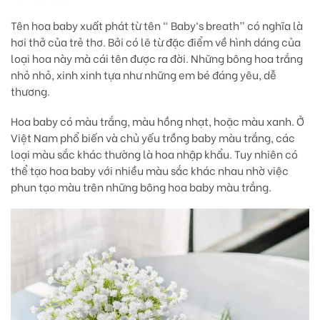
Tên hoa baby xuất phát từ tên “ Baby‘s breath” có nghĩa là
hơi thở của trẻ thơ. Bởi có lẽ từ đặc điểm về hình dáng của
loại hoa này mà cái tên được ra đời. Những bông hoa trắng
nhỏ nhỏ, xinh xinh tựa như những em bé đáng yêu, dễ
thương.
Hoa baby có màu trắng, màu hồng nhạt, hoặc màu xanh. Ở
Việt Nam phổ biến và chủ yếu trồng baby màu trắng, các
loại màu sắc khác thường là hoa nhập khẩu. Tuy nhiên có
thể tạo hoa baby với nhiều màu sắc khác nhau nhờ việc
phun tạo màu trên những bông hoa baby màu trắng.