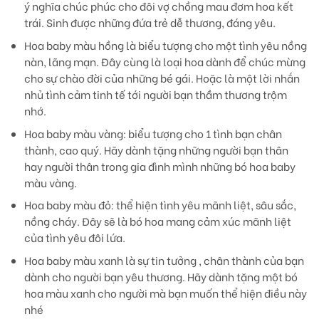
ý nghĩa chúc phúc cho đôi vợ chồng mau đơm hoa kết
trái. Sinh được những đứa trẻ dễ thương, đáng yêu.
Hoa baby màu hồng
là biểu tượng cho một tình yêu nồng
nàn, lãng mạn. Đây cùng là loại hoa dành để chúc mừng
cho sự chào đời của những bé gái. Hoặc là một lời nhắn
nhủ tình cảm tinh tế tới người bạn thầm thương trộm
nhớ.
Hoa baby màu vàng
: biểu tượng cho 1 tình bạn chân
thành, cao quý. Hãy dành tặng những người bạn thân
hay người thân trong gia đình mình những bó hoa baby
màu vàng.
Hoa baby màu đỏ:
thể hiện tình yêu mãnh liệt, sâu sắc,
nồng cháy. Đây sẽ là bó hoa mang cảm xúc mãnh liệt
của tình yêu đôi lứa.
Hoa baby màu xanh
là sự tin tưởng , chân thành của bạn
dành cho người bạn yêu thương. Hãy dành tặng một bó
hoa màu xanh cho người mà bạn muốn thể hiện điều này
nhé