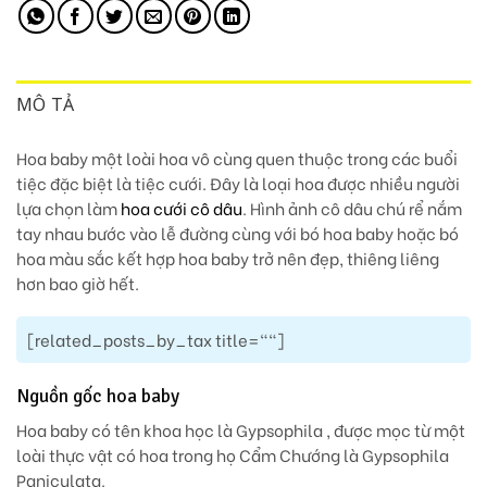
MÔ TẢ
Hoa baby một loài hoa vô cùng quen thuộc trong các buổi
tiệc đặc biệt là tiệc cưới. Đây là loại hoa được nhiều người
lựa chọn làm
hoa cưới cô dâu
. Hình ảnh cô dâu chú rể nắm
tay nhau bước vào lễ đường cùng với bó hoa baby hoặc bó
hoa màu sắc kết hợp hoa baby trở nên đẹp, thiêng liêng
hơn bao giờ hết.
[related_posts_by_tax title=""]
Nguồn gốc hoa baby
Hoa baby có tên khoa học là Gypsophila , được mọc từ một
loài thực vật có hoa trong họ Cẩm Chướng là Gypsophila
Paniculata.