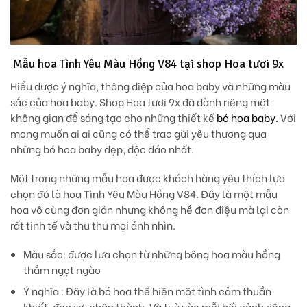
Mẫu hoa Tình Yêu Màu Hồng V84 tại shop Hoa tươi 9x
Hiểu được ý nghĩa, thông điệp của hoa baby và những màu
sắc của hoa baby. Shop Hoa tươi 9x đã dành riêng một
không gian để sáng tạo cho những thiết kế
bó hoa baby.
Với
mong muốn ai ai cũng có thể trao gửi yêu thương qua
những bó hoa baby đẹp, độc đáo nhất.
Một trong những mẫu hoa được khách hàng yêu thích lựa
chọn đó là hoa Tình Yêu Màu Hồng V84. Đây là một mẫu
hoa vô cùng đơn giản nhưng không hề đơn điệu mà lại còn
rất tinh tế và thu thu mọi ánh nhìn.
Màu sắc
: được lựa chọn từ những bông hoa màu hồng
thắm ngọt ngào
Ý nghĩa
: Đây là bó hoa thể hiện một tình cảm thuần
khiết, đơn sơ, chân thành. Và tuỳ vào mỗi bối cảnh riêng