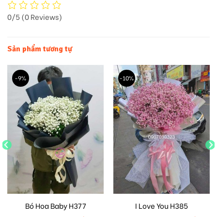
0/5
(0 Reviews)
Sản phẩm tương tự
-9%
-10%
Bó Hoa Baby H377
I Love You H385