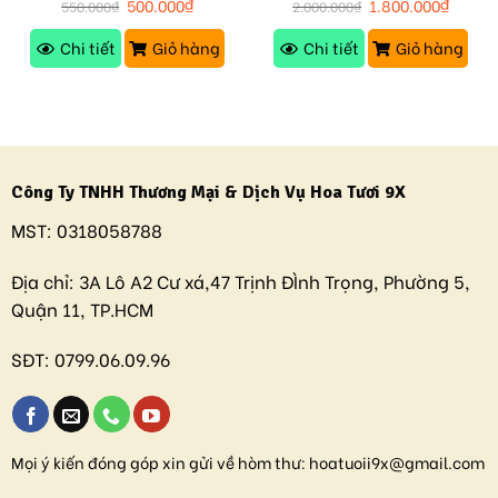
500.000
₫
1.800.000
₫
550.000
₫
2.000.000
₫
Chi tiết
Giỏ hàng
Chi tiết
Giỏ hàng
Công Ty TNHH Thương Mại & Dịch Vụ Hoa Tươi 9X
MST:
0318058788
Địa chỉ:
3A Lô A2 Cư xá,47 Trịnh ĐÌnh Trọng, Phường 5,
Quận 11, TP.HCM
SĐT:
0799.06.09.96
Mọi ý kiến đóng góp xin gửi về hòm thư:
hoatuoii9x@gmail.com