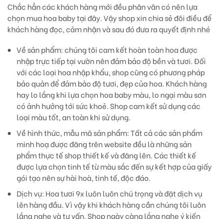
Chắc hẳn các khách hàng mới đều phân vân có nên lựa
chọn mua hoa baby tại đây. Vậy shop xin chia sẻ đôi điều để
khách hàng đọc, cảm nhận và sau đó đưa ra quyết định nhé
Về sản phẩm:
chúng tôi cam kết hoàn toàn hoa được
nhập trực tiếp tại vườn nên đảm bảo độ bền và tươi. Đối
với các loại hoa nhập khẩu, shop cũng có phương pháp
bảo quản để đảm bảo độ tươi, đẹp của hoa. Khách hàng
hay lo lắng khi lựa chọn hoa baby màu, lo ngại màu sơn
có ảnh hưởng tới sức khoẻ. Shop cam kết sử dụng các
loại màu tốt, an toàn khi sử dụng.
Về hình thức, mẫu mã sản phẩm:
Tất cả các sản phẩm
minh hoạ được đăng trên website đều là những sản
phẩm thực tế shop thiết kế và đăng lên. Các thiết kế
được lựa chọn tinh tế từ màu sắc đến sự kết hợp của giấy
gói tạo nên sự hài hoà, tinh tế, độc đáo.
Dịch vụ
: Hoa tươi 9x luôn luôn chú trọng và đặt dịch vụ
lên hàng đầu. Vì vậy khi khách hàng cần chúng tôi luôn
lắng nghe và tư vấn. Shop ngày càng lắng nghe ý kiến