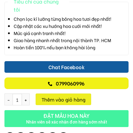
Tiêu chí của chúng
tôi
Chọn lọc kĩ lưỡng từng bông hoa tươi đẹp nhất!
Cập nhật các xu hướng hoa cưới mới nhất!
Mức giá cạnh tranh nhất!
Giao hàng nhanh nhất trong nội thành TP. HCM
Hoàn tiền 100% nếu bạn không hài lòng
Chat Facebook
0799060996
Tình Yêu Màu Hồng V84 số lượng
Thêm vào giỏ hàng
ĐẶT MẪU HOA NÀY
Nhân viên sẽ xác nhận đơn hàng sớm nhất