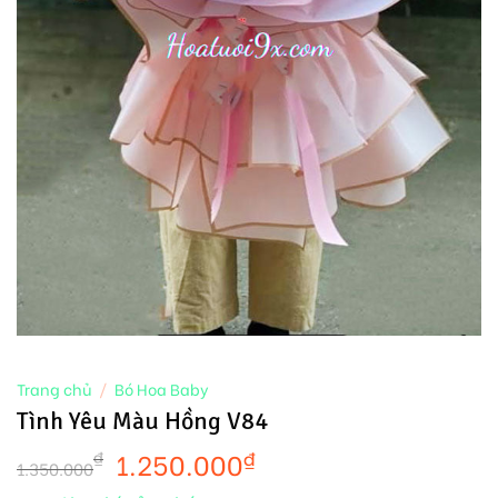
Trang chủ
/
Bó Hoa Baby
Tình Yêu Màu Hồng V84
1.250.000
₫
₫
1.350.000