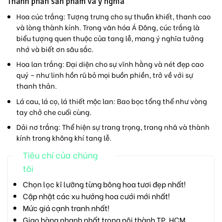
Thành phần sản phẩm và ý nghĩa
Hoa cúc trắng:
Tượng trưng cho sự thuần khiết, thanh cao
và lòng thành kính. Trong văn hóa Á Đông, cúc trắng là
biểu tượng quen thuộc của tang lễ, mang ý nghĩa tưởng
nhớ và biết ơn sâu sắc.
Hoa lan trắng:
Đại diện cho sự vĩnh hằng và nét đẹp cao
quý – như linh hồn rũ bỏ mọi buồn phiền, trở về với sự
thanh thản.
Lá cau, lá cọ, lá thiết mộc lan:
Bao bọc tổng thể như vòng
tay chở che cuối cùng.
Dải nơ trắng:
Thể hiện sự trang trọng, trang nhã và thành
kính trong không khí tang lễ.
Tiêu chí của chúng
tôi
Chọn lọc kĩ lưỡng từng bông hoa tươi đẹp nhất!
Cập nhật các xu hướng hoa cưới mới nhất!
Mức giá cạnh tranh nhất!
Giao hàng nhanh nhất trong nội thành TP. HCM