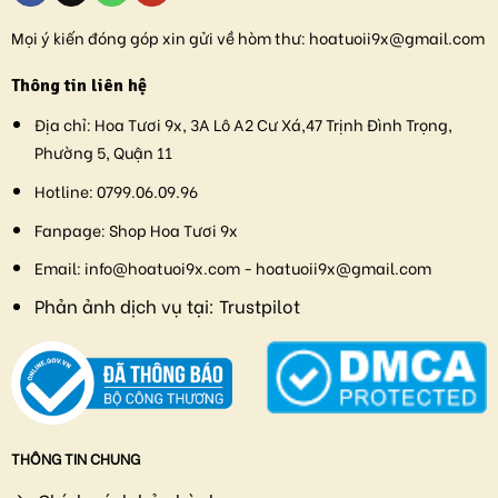
Mọi ý kiến đóng góp xin gửi về hòm thư:
hoatuoii9x@gmail.com
Thông tin liên hệ
Địa chỉ:
Hoa Tươi 9x, 3A Lô A2 Cư Xá,47 Trịnh Đình Trọng,
Phường 5, Quận 11
Hotline:
0799.06.09.96
Fanpage:
Shop Hoa Tươi 9x
Email:
info@hoatuoi9x.com - hoatuoii9x@gmail.com
Phản ảnh dịch vụ tại:
Trustpilot
THÔNG TIN CHUNG