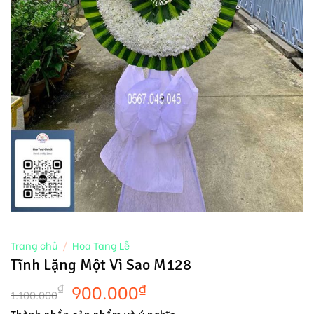
Trang chủ
/
Hoa Tang Lễ
Tĩnh Lặng Một Vì Sao M128
900.000
₫
₫
1.100.000