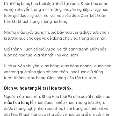
từ những bông hoa tươi đẹp nhất tại vườn. Được bảo quản
và vận chuyển trong môi trường chuyên nghiệp vì vậy hoa
luôn giữ được sự tươi mới và màu sắc đẹp. Cam kết hoàn
tiền khi khách hàng không hài lòng.
Những mẫu giấy trang trí, giá bày hoa cũng được lựa chọn
kĩ lưỡng sao cho đẹp và dễ dàng cho việc trưng bày nhất.
Giá thành
: luôn có giá ưu đãi và rất cạnh tranh. Đảm bảo
luôn có hoa tươi giá rẻ nhất khu vực Hcm
Dịch vụ vận chuyển, giao hàng:
giao hàng nhanh , đúng hẹn
và trong quá trình giao rất cẩn thận , hoa luôn giữ đúng
form, không bị hư hỏng. Giao hàng siêu tốc tại Hcm.
Dịch vụ hoa tang lễ tại Hoa tươi 9x.
Ngoài mẫu hoa trên, Shop Hoa tươi 9x còn có rất nhiều các
mẫu hoa tang lễ
khác được nhiều khách hàng lựa chọn,
được những nghệ nhân của shop tỉ mỉ trang trí, thiết kế và
đặt tên. Khách hàng có nhu cầu về hoa tang lễ chỉ cần liên