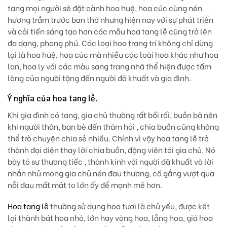
tang mọi người sẽ đặt cành hoa huệ, hoa cúc cùng nén
hương trầm trước ban thờ nhưng hiện nay với sự phát triển
và cải tiến sáng tạo hơn các mẫu hoa tang lễ cũng trở lên
đa dạng, phong phú. Các loại hoa trang trí không chỉ dừng
lại là hoa huệ, hoa cúc mà nhiều các loài hoa khác như hoa
lan, hoa ly với các màu sang trang nhã thể hiện được tấm
lòng của người tặng đến người đã khuất và gia đình.
Ý nghĩa của hoa tang lễ.
Khi gia đình có tang, gia chủ thường rất bối rối, buồn bã nên
khi người thân, bạn bè đến thăm hỏi , chia buồn cũng không
thể trò chuyện chia sẻ nhiều. Chính vì vậy hoa tang lễ trở
thành đại diện thay lời chia buồn, động viên tới gia chủ. Nó
bày tỏ sự thương tiếc , thành kính với người đã khuất và lời
nhắn nhủ mong gia chủ nén đau thương, cố gắng vượt qua
nỗi đau mất mát to lớn ấy để mạnh mẽ hơn.
Hoa tang lễ
thường sử dụng hoa tươi là chủ yếu, được kết
lại thành bát hoa nhỏ, lớn hay vòng hoa, lẵng hoa, giá hoa