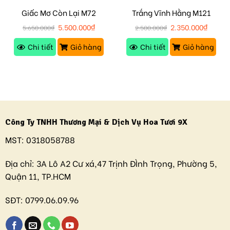
Giấc Mơ Còn Lại M72
Trắng Vĩnh Hằng M121
5.500.000
₫
2.350.000
₫
5.650.000
₫
2.500.000
₫
Chi tiết
Giỏ hàng
Chi tiết
Giỏ hàng
Công Ty TNHH Thương Mại & Dịch Vụ Hoa Tươi 9X
MST:
0318058788
Địa chỉ:
3A Lô A2 Cư xá,47 Trịnh ĐÌnh Trọng, Phường 5,
Quận 11, TP.HCM
SĐT:
0799.06.09.96