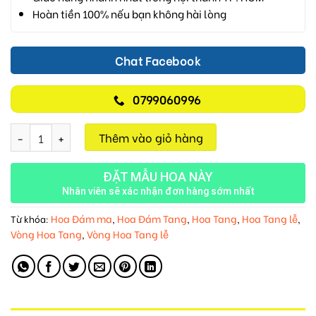
Hoàn tiền 100% nếu bạn không hài lòng
Chat Facebook
0799060996
Tĩnh Lặng Một Vì Sao M128 số lượng
Thêm vào giỏ hàng
ĐẶT MẪU HOA NÀY
Nhân viên sẽ xác nhận đơn hàng sớm nhất
Hoa Đám ma
Hoa Đám Tang
Hoa Tang
Hoa Tang lễ
Từ khóa:
,
,
,
,
Vòng Hoa Tang
Vòng Hoa Tang lễ
,