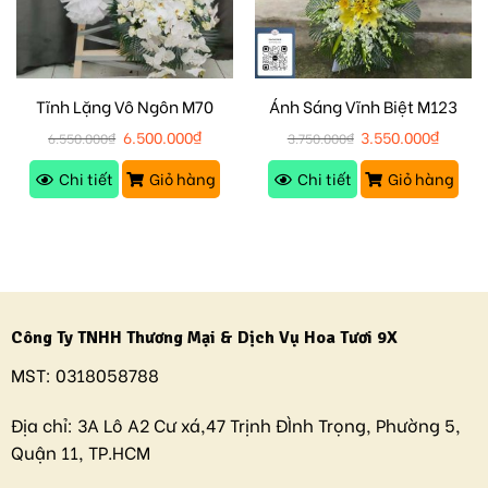
Tĩnh Lặng Vô Ngôn M70
Ánh Sáng Vĩnh Biệt M123
6.500.000
₫
3.550.000
₫
6.550.000
₫
3.750.000
₫
Chi tiết
Giỏ hàng
Chi tiết
Giỏ hàng
Công Ty TNHH Thương Mại & Dịch Vụ Hoa Tươi 9X
MST:
0318058788
Địa chỉ:
3A Lô A2 Cư xá,47 Trịnh ĐÌnh Trọng, Phường 5,
Quận 11, TP.HCM