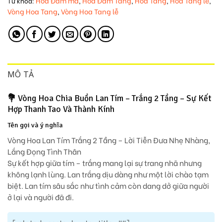
Hoa Đám ma
Hoa Đám Tang
Hoa Tang
Hoa Tang lễ
Từ khóa:
,
,
,
,
Vòng Hoa Tang
Vòng Hoa Tang lễ
,
MÔ TẢ
💐
Vòng Hoa Chia Buồn Lan Tím – Trắng 2 Tầng – Sự Kết
Hợp Thanh Tao Và Thành Kính
Tên gọi và ý nghĩa
Vòng Hoa Lan Tím Trắng 2 Tầng – Lời Tiễn Đưa Nhẹ Nhàng,
Lắng Đọng Tình Thân
Sự kết hợp giữa tím – trắng mang lại sự trang nhã nhưng
không lạnh lùng.
Lan trắng
dịu dàng như một lời chào tạm
biệt.
Lan tím
sâu sắc như tình cảm còn dang dở giữa người
ở lại và người đã đi.