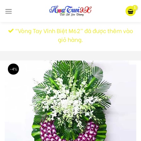
Skip
to
content
“Vòng Tay Vĩnh Biệt M62” đã được thêm vào
giỏ hàng.
-4%