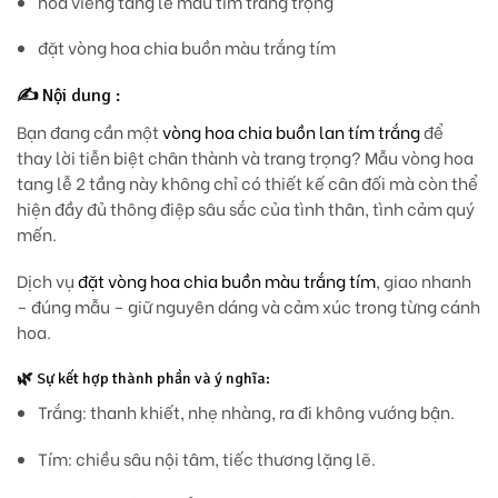
hoa viếng tang lễ màu tím trang trọng
đặt vòng hoa chia buồn màu trắng tím
✍️
Nội dung :
Bạn đang cần một
vòng hoa chia buồn lan tím trắng
để
thay lời tiễn biệt chân thành và trang trọng? Mẫu
vòng hoa
tang lễ 2 tầng
này không chỉ có thiết kế cân đối mà còn thể
hiện đầy đủ thông điệp sâu sắc của tình thân, tình cảm quý
mến.
Dịch vụ
đặt vòng hoa chia buồn màu trắng tím
, giao nhanh
– đúng mẫu – giữ nguyên dáng và cảm xúc trong từng cánh
hoa.
🌿
Sự kết hợp thành phần và ý nghĩa:
Trắng
: thanh khiết, nhẹ nhàng, ra đi không vướng bận.
Tím
: chiều sâu nội tâm, tiếc thương lặng lẽ.