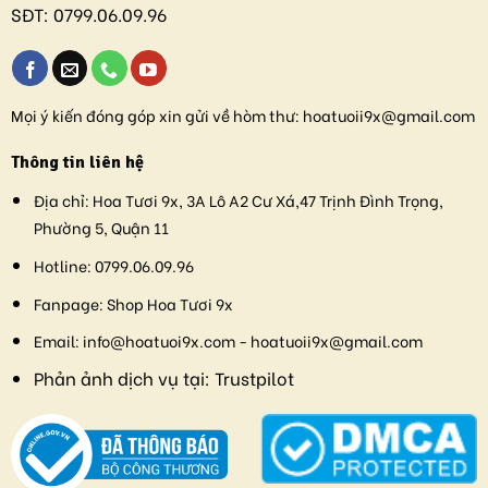
SĐT:
0799.06.09.96
Mọi ý kiến đóng góp xin gửi về hòm thư:
hoatuoii9x@gmail.com
Thông tin liên hệ
Địa chỉ:
Hoa Tươi 9x, 3A Lô A2 Cư Xá,47 Trịnh Đình Trọng,
Phường 5, Quận 11
Hotline:
0799.06.09.96
Fanpage:
Shop Hoa Tươi 9x
Email:
info@hoatuoi9x.com - hoatuoii9x@gmail.com
Phản ảnh dịch vụ tại:
Trustpilot