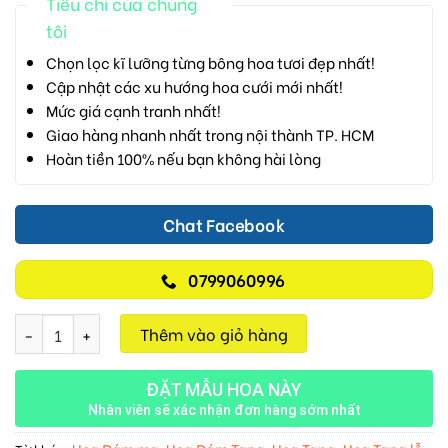
Tiêu chí của chúng
tôi
Chọn lọc kĩ lưỡng từng bông hoa tươi đẹp nhất!
Cập nhật các xu hướng hoa cưới mới nhất!
Mức giá cạnh tranh nhất!
Giao hàng nhanh nhất trong nội thành TP. HCM
Hoàn tiền 100% nếu bạn không hài lòng
Chat Facebook
0799060996
Tiễn Đưa Nhẹ Nhàng M133 số lượng
Thêm vào giỏ hàng
ĐẶT MẪU HOA NÀY
Nhân viên sẽ xác nhận đơn hàng sớm nhất