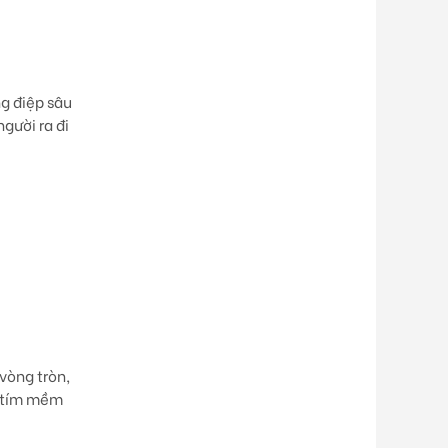
g điệp sâu
gười ra đi
vòng tròn,
g tím mềm