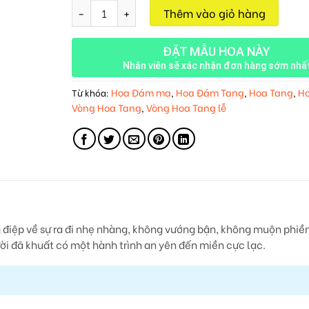
Tiễn Biệt Vô Ưu M131 số lượng
Thêm vào giỏ hàng
ĐẶT MẪU HOA NÀY
Nhân viên sẽ xác nhận đơn hàng sớm nhấ
Hoa Đám ma
Hoa Đám Tang
Hoa Tang
Ho
Từ khóa:
,
,
,
Vòng Hoa Tang
Vòng Hoa Tang lễ
,
điệp về sự ra đi nhẹ nhàng, không vướng bận, không muộn phiền
ời đã khuất có một hành trình an yên đến miền cực lạc.