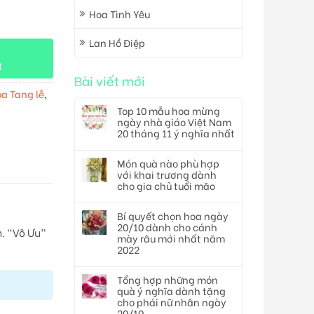
Hoa Tình Yêu
Lan Hồ Điệp
t
Bài viết mới
a Tang lễ
,
Top 10 mẫu hoa mừng
ngày nhà giáo Việt Nam
20 tháng 11 ý nghĩa nhất
Món quà nào phù hợp
với khai trương dành
cho gia chủ tuổi mão
Bí quyết chọn hoa ngày
20/10 dành cho cánh
. “Vô Ưu”
mày râu mới nhất năm
2022
Tổng hợp những món
quà ý nghĩa dành tặng
cho phái nữ nhân ngày
20/10