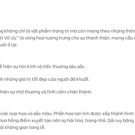
ng không chỉ là vật phẩm trang trí mà còn mang theo những thôn
ệt Vô Ưu”
là vòng hoa tượng trưng cho sự thanh thản, mong cầu n
ời ở lại.
ể hiện sự tôn kính và tiếc thương sâu sắc.
nh những giá trị tốt đẹp của người đã khuất.
hể hiện sự nhớ thương và tình cảm chân thành.
a các loại hoa và sắc màu. Phần hoa lan tím được xếp thành hình 
à hoa hồng điểm xuyết tạo nên sự hài hòa, trang nhã. Dải ruy băn
i không gian tang lễ.