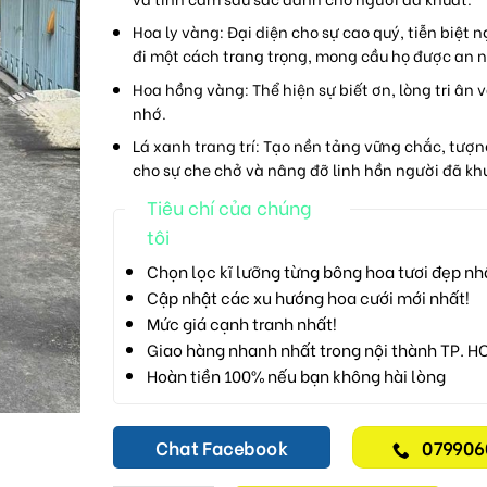
Hoa ly vàng
: Đại diện cho sự cao quý, tiễn biệt 
đi một cách trang trọng, mong cầu họ được an n
Hoa hồng vàng
: Thể hiện sự biết ơn, lòng tri ân
nhớ.
Lá xanh trang trí
: Tạo nền tảng vững chắc, tượn
cho sự che chở và nâng đỡ linh hồn người đã kh
Tiêu chí của chúng
tôi
Chọn lọc kĩ lưỡng từng bông hoa tươi đẹp nh
Cập nhật các xu hướng hoa cưới mới nhất!
Mức giá cạnh tranh nhất!
Giao hàng nhanh nhất trong nội thành TP. H
Hoàn tiền 100% nếu bạn không hài lòng
Chat Facebook
079906