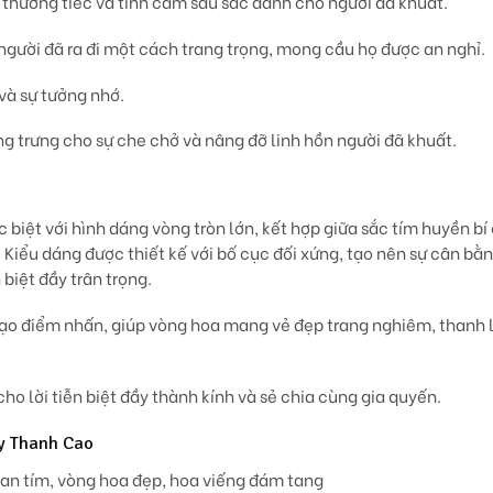
ự thương tiếc và tình cảm sâu sắc dành cho người đã khuất.
t người đã ra đi một cách trang trọng, mong cầu họ được an nghỉ.
n và sự tưởng nhớ.
ng trưng cho sự che chở và nâng đỡ linh hồn người đã khuất.
biệt với hình dáng vòng tròn lớn, kết hợp giữa sắc tím huyền bí
 Kiểu dáng được thiết kế với bố cục đối xứng, tạo nên sự cân bằ
biệt đầy trân trọng.
tạo điểm nhấn, giúp vòng hoa mang vẻ đẹp trang nghiêm, thanh l
ho lời tiễn biệt đầy thành kính và sẻ chia cùng gia quyến.
ay Thanh Cao
lan tím, vòng hoa đẹp, hoa viếng đám tang