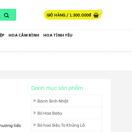
GIỎ HÀNG /
1.300.000
₫
ỆP
HOA CẮM BÌNH
HOA TÌNH YÊU
Danh mục sản phẩm
Bánh Sinh Nhật
Bó Hoa Baby
Bó hoa Siêu To Khủng Lồ
thương tiếc