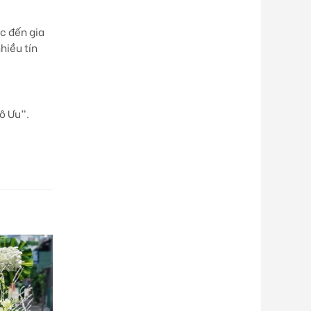
ắc đến gia
hiều tín
Vô Ưu”
.