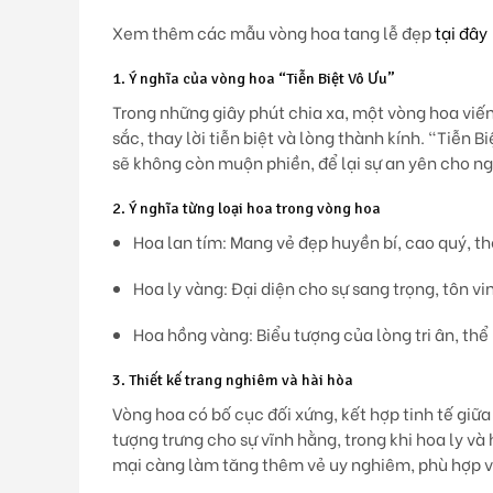
Xem thêm các mẫu vòng hoa tang lễ đẹp
tại đây
1. Ý nghĩa của vòng hoa “Tiễn Biệt Vô Ưu”
Trong những giây phút chia xa, một vòng hoa viế
sắc, thay lời tiễn biệt và lòng thành kính.
“Tiễn Bi
sẽ không còn muộn phiền, để lại sự an yên cho ngư
2. Ý nghĩa từng loại hoa trong vòng hoa
Hoa lan tím
: Mang vẻ đẹp huyền bí, cao quý, th
Hoa ly vàng
: Đại diện cho sự sang trọng, tôn vi
Hoa hồng vàng
: Biểu tượng của lòng tri ân, t
3. Thiết kế trang nghiêm và hài hòa
Vòng hoa có bố cục đối xứng, kết hợp tinh tế giữ
tượng trưng cho sự vĩnh hằng, trong khi hoa ly v
mại càng làm tăng thêm vẻ uy nghiêm, phù hợp vớ