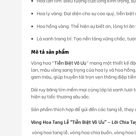
Hoa lan tím
: Biểu tượng của lòng kính trọng, s
Hoa ly vàng
: Đại diện cho sự cao quý, tiễn biệ
Hoa hồng vàng
: Thể hiện sự biết ơn, lòng tri â
Lá xanh trang trí
: Tạo nền tảng vững chắc, tượ
Mô tả sản phẩm
Vòng hoa
“
Tiễn Biệt Vô Ưu
“
mang một thiết kế đặc 
lan, màu vàng sang trọng của hoa ly và hoa hồng.
gam màu, giúp truyền tải trọn vẹn thông điệp tiễn 
Dải ruy băng tím mềm mại cùng lớp lá xanh tươi 
hiện sự tiếc thương sâu sắc.
Sản phẩm thích hợp để gửi đến các tang lễ, thay c
Vòng Hoa Tang Lễ “Tiễn Biệt Vô Ưu” – Lời Chia T
vòng hoa tang lễ, vòng hoa chia buồn, vòng hoa 