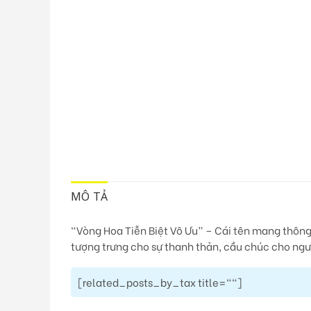
MÔ TẢ
“Vòng Hoa Tiễn Biệt Vô Ưu”
– Cái tên mang thông 
tượng trưng cho sự thanh thản, cầu chúc cho ngư
[related_posts_by_tax title=""]