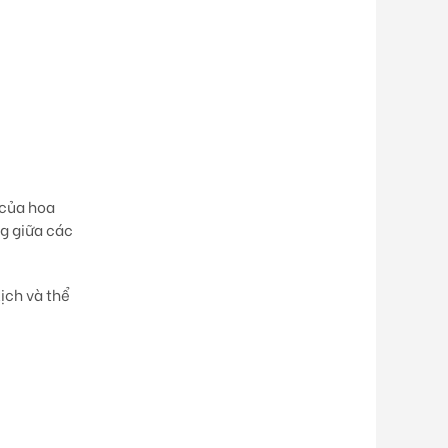
 của hoa
ng giữa các
ịch và thể