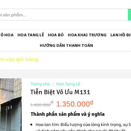
IỎ HOA
HOA TANG LỄ
HOA BÓ
HOA KHAI TRƯƠNG
LAN HỒ ĐI
HƯỚNG DẪN THANH TOÁN
m vào giỏ hàng.
Trang chủ
/
Hoa Tang Lễ
Tiễn Biệt Vô Ưu M131
1.350.000
₫
₫
1.400.000
Thành phần sản phẩm và ý nghĩa
Hoa lan tím
: Biểu tượng của lòng kính trọng, sự 
và tình cảm sâu sắc dành cho người đã khuất.