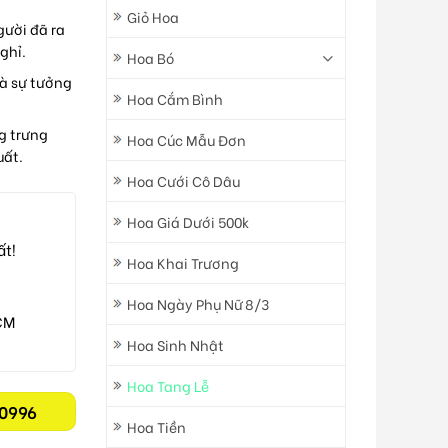
Giỏ Hoa
người đã ra
ghỉ.
Hoa Bó
 và sự tưởng
Hoa Cắm Bình
g trưng
Hoa Cúc Mẫu Đơn
uất.
Hoa Cưới Cô Dâu
Hoa Giá Dưới 500k
ất!
Hoa Khai Trương
Hoa Ngày Phụ Nữ 8/3
CM
Hoa Sinh Nhật
Hoa Tang Lễ
0996
Hoa Tiền