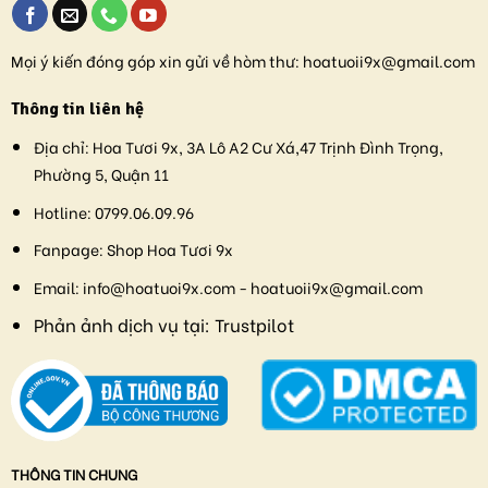
Mọi ý kiến đóng góp xin gửi về hòm thư:
hoatuoii9x@gmail.com
Thông tin liên hệ
Địa chỉ:
Hoa Tươi 9x, 3A Lô A2 Cư Xá,47 Trịnh Đình Trọng,
Phường 5, Quận 11
Hotline:
0799.06.09.96
Fanpage:
Shop Hoa Tươi 9x
Email:
info@hoatuoi9x.com - hoatuoii9x@gmail.com
Phản ảnh dịch vụ tại:
Trustpilot
THÔNG TIN CHUNG