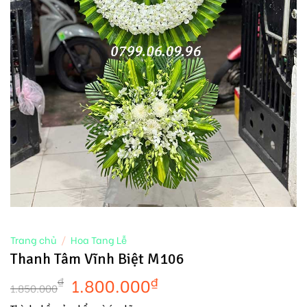
Trang chủ
/
Hoa Tang Lễ
Thanh Tâm Vĩnh Biệt M106
1.800.000
₫
₫
1.850.000