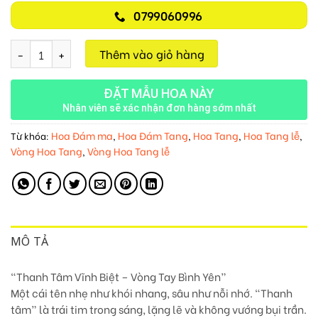
0799060996
Thanh Tâm Vĩnh Biệt M106 số lượng
Thêm vào giỏ hàng
ĐẶT MẪU HOA NÀY
Nhân viên sẽ xác nhận đơn hàng sớm nhất
Hoa Đám ma
Hoa Đám Tang
Hoa Tang
Hoa Tang lễ
Từ khóa:
,
,
,
,
Vòng Hoa Tang
Vòng Hoa Tang lễ
,
MÔ TẢ
“Thanh Tâm Vĩnh Biệt – Vòng Tay Bình Yên”
Một cái tên nhẹ như khói nhang, sâu như nỗi nhớ. “Thanh
tâm” là trái tim trong sáng, lặng lẽ và không vướng bụi trần.