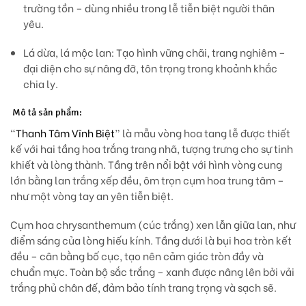
trường tồn – dùng nhiều trong lễ tiễn biệt người thân
yêu.
Lá dừa, lá mộc lan:
Tạo hình vững chãi, trang nghiêm –
đại diện cho sự nâng đỡ, tôn trọng trong khoảnh khắc
chia ly.
Mô tả sản phẩm:
“
Thanh Tâm Vĩnh Biệt
” là mẫu vòng hoa tang lễ được thiết
kế với hai tầng hoa trắng trang nhã, tượng trưng cho sự tinh
khiết và lòng thành. Tầng trên nổi bật với
hình vòng cung
lớn bằng lan trắng xếp đều
, ôm trọn cụm hoa trung tâm –
như một
vòng tay an yên tiễn biệt
.
Cụm hoa
chrysanthemum (cúc trắng)
xen lẫn giữa lan, như
điểm sáng của lòng hiếu kính. Tầng dưới là bụi hoa tròn kết
đều – cân bằng bố cục, tạo nên cảm giác tròn đầy và
chuẩn mực. Toàn bộ sắc trắng – xanh được nâng lên bởi vải
trắng phủ chân đế, đảm bảo tính trang trọng và sạch sẽ.