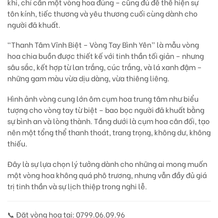
khi, chỉ cần một vòng hoa đúng – cũng đủ để thể hiện
sự
tôn kính, tiếc thương và yêu thương cuối cùng
dành cho
người đã khuất.
“Thanh Tâm Vĩnh Biệt – Vòng Tay Bình Yên”
là mẫu vòng
hoa chia buồn được thiết kế với tinh thần
tối giản – nhưng
sâu sắc
, kết hợp từ
lan trắng
,
cúc trắng
, và
lá xanh đậm
–
những gam màu vừa dịu dàng, vừa thiêng liêng.
Hình ảnh
vòng cung lớn ôm cụm hoa trung tâm
như biểu
tượng cho vòng tay từ biệt – bao bọc người đã khuất bằng
sự bình an và lòng thành. Tầng dưới là cụm hoa cân đối, tạo
nên một tổng thể thanh thoát, trang trọng, không dư, không
thiếu.
Đây là sự lựa chọn lý tưởng dành cho những ai mong muốn
một vòng hoa không quá phô trương, nhưng vẫn đầy đủ giá
trị tinh thần và sự lịch thiệp trong nghi lễ.
📞
Đặt vòng hoa tại: 0799.06.09.96