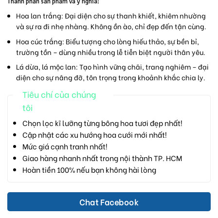
Thành phần sản phẩm và ý nghĩa:
Hoa lan trắng:
Đại diện cho sự thanh khiết, khiêm nhường
và sự ra đi nhẹ nhàng. Không ồn ào, chỉ đẹp đến tận cùng.
Hoa cúc trắng:
Biểu tượng cho lòng hiếu thảo, sự bền bỉ,
trường tồn – dùng nhiều trong lễ tiễn biệt người thân yêu.
Lá dừa, lá mộc lan:
Tạo hình vững chãi, trang nghiêm – đại
diện cho sự nâng đỡ, tôn trọng trong khoảnh khắc chia ly.
Tiêu chí của chúng
tôi
Chọn lọc kĩ lưỡng từng bông hoa tươi đẹp nhất!
Cập nhật các xu hướng hoa cưới mới nhất!
Mức giá cạnh tranh nhất!
Giao hàng nhanh nhất trong nội thành TP. HCM
Hoàn tiền 100% nếu bạn không hài lòng
Chat Facebook