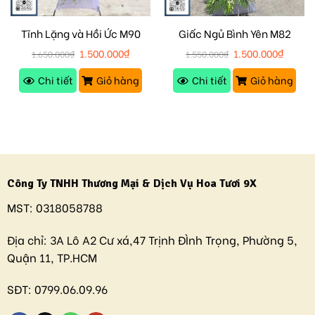
Tĩnh Lặng và Hồi Ức M90
Giấc Ngủ Bình Yên M82
1.500.000
₫
1.500.000
₫
1.650.000
₫
1.550.000
₫
Chi tiết
Giỏ hàng
Chi tiết
Giỏ hàng
Công Ty TNHH Thương Mại & Dịch Vụ Hoa Tươi 9X
MST:
0318058788
Địa chỉ:
3A Lô A2 Cư xá,47 Trịnh ĐÌnh Trọng, Phường 5,
Quận 11, TP.HCM
SĐT:
0799.06.09.96