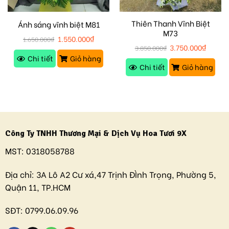
Thiên Thanh Vĩnh Biệt
Ánh sáng vĩnh biệt M81
M73
1.550.000
₫
1.650.000
₫
3.750.000
₫
3.850.000
₫
Chi tiết
Giỏ hàng
Chi tiết
Giỏ hàng
Công Ty TNHH Thương Mại & Dịch Vụ Hoa Tươi 9X
MST:
0318058788
Địa chỉ:
3A Lô A2 Cư xá,47 Trịnh ĐÌnh Trọng, Phường 5,
Quận 11, TP.HCM
SĐT:
0799.06.09.96