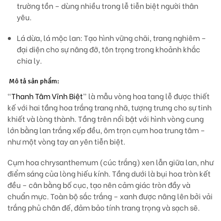
trường tồn – dùng nhiều trong lễ tiễn biệt người thân
yêu.
Lá dừa, lá mộc lan:
Tạo hình vững chãi, trang nghiêm –
đại diện cho sự nâng đỡ, tôn trọng trong khoảnh khắc
chia ly.
Mô tả sản phẩm:
“
Thanh Tâm Vĩnh Biệt
” là mẫu vòng hoa tang lễ được thiết
kế với hai tầng hoa trắng trang nhã, tượng trưng cho sự tinh
khiết và lòng thành. Tầng trên nổi bật với
hình vòng cung
lớn bằng lan trắng xếp đều
, ôm trọn cụm hoa trung tâm –
như một
vòng tay an yên tiễn biệt
.
Cụm hoa
chrysanthemum (cúc trắng)
xen lẫn giữa lan, như
điểm sáng của lòng hiếu kính. Tầng dưới là bụi hoa tròn kết
đều – cân bằng bố cục, tạo nên cảm giác tròn đầy và
chuẩn mực. Toàn bộ sắc trắng – xanh được nâng lên bởi vải
trắng phủ chân đế, đảm bảo tính trang trọng và sạch sẽ.