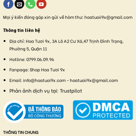
Mọi ý kiến đóng góp xin gửi về hòm thư:
hoatuoii9x@gmail.com
Thông tin liên hệ
Địa chỉ:
Hoa Tươi 9x, 3A Lô A2 Cư Xá,47 Trịnh Đình Trọng,
Phường 5, Quận 11
Hotline:
0799.06.09.96
Fanpage:
Shop Hoa Tươi 9x
Email:
info@hoatuoi9x.com - hoatuoii9x@gmail.com
Phản ảnh dịch vụ tại:
Trustpilot
THÔNG TIN CHUNG