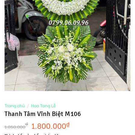
Trang chủ
/
Hoa Tang Lễ
Thanh Tâm Vĩnh Biệt M106
1.800.000
₫
₫
1.850.000