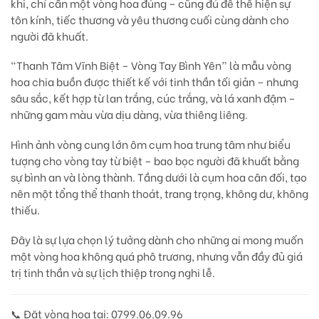
khi, chỉ cần một vòng hoa đúng – cũng đủ để thể hiện
sự
tôn kính, tiếc thương và yêu thương cuối cùng
dành cho
người đã khuất.
“Thanh Tâm Vĩnh Biệt – Vòng Tay Bình Yên”
là mẫu vòng
hoa chia buồn được thiết kế với tinh thần
tối giản – nhưng
sâu sắc
, kết hợp từ
lan trắng
,
cúc trắng
, và
lá xanh đậm
–
những gam màu vừa dịu dàng, vừa thiêng liêng.
Hình ảnh
vòng cung lớn ôm cụm hoa trung tâm
như biểu
tượng cho vòng tay từ biệt – bao bọc người đã khuất bằng
sự bình an và lòng thành. Tầng dưới là cụm hoa cân đối, tạo
nên một tổng thể thanh thoát, trang trọng, không dư, không
thiếu.
Đây là sự lựa chọn lý tưởng dành cho những ai mong muốn
một vòng hoa không quá phô trương, nhưng vẫn đầy đủ giá
trị tinh thần và sự lịch thiệp trong nghi lễ.
📞
Đặt vòng hoa tại: 0799.06.09.96