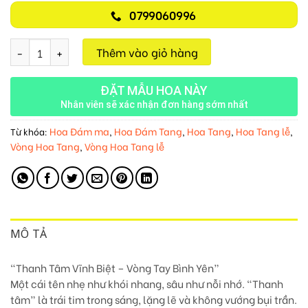
0799060996
Thanh Tâm Vĩnh Biệt M106 số lượng
Thêm vào giỏ hàng
ĐẶT MẪU HOA NÀY
Nhân viên sẽ xác nhận đơn hàng sớm nhất
Hoa Đám ma
Hoa Đám Tang
Hoa Tang
Hoa Tang lễ
Từ khóa:
,
,
,
,
Vòng Hoa Tang
Vòng Hoa Tang lễ
,
MÔ TẢ
“Thanh Tâm Vĩnh Biệt – Vòng Tay Bình Yên”
Một cái tên nhẹ như khói nhang, sâu như nỗi nhớ. “Thanh
tâm” là trái tim trong sáng, lặng lẽ và không vướng bụi trần.