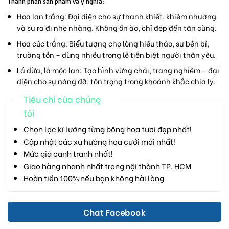
Thành phần sản phẩm và ý nghĩa:
Hoa lan trắng:
Đại diện cho sự thanh khiết, khiêm nhường
và sự ra đi nhẹ nhàng. Không ồn ào, chỉ đẹp đến tận cùng.
Hoa cúc trắng:
Biểu tượng cho lòng hiếu thảo, sự bền bỉ,
trường tồn – dùng nhiều trong lễ tiễn biệt người thân yêu.
Lá dừa, lá mộc lan:
Tạo hình vững chãi, trang nghiêm – đại
diện cho sự nâng đỡ, tôn trọng trong khoảnh khắc chia ly.
Tiêu chí của chúng
tôi
Chọn lọc kĩ lưỡng từng bông hoa tươi đẹp nhất!
Cập nhật các xu hướng hoa cưới mới nhất!
Mức giá cạnh tranh nhất!
Giao hàng nhanh nhất trong nội thành TP. HCM
Hoàn tiền 100% nếu bạn không hài lòng
Chat Facebook