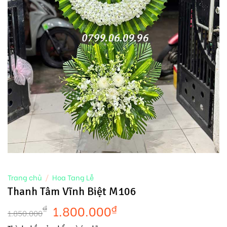
Trang chủ
/
Hoa Tang Lễ
Thanh Tâm Vĩnh Biệt M106
1.800.000
₫
₫
1.850.000