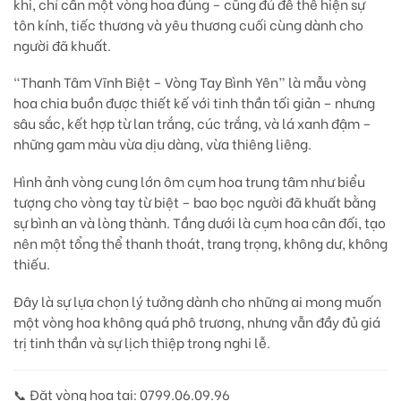
khi, chỉ cần một vòng hoa đúng – cũng đủ để thể hiện
sự
tôn kính, tiếc thương và yêu thương cuối cùng
dành cho
người đã khuất.
“Thanh Tâm Vĩnh Biệt – Vòng Tay Bình Yên”
là mẫu vòng
hoa chia buồn được thiết kế với tinh thần
tối giản – nhưng
sâu sắc
, kết hợp từ
lan trắng
,
cúc trắng
, và
lá xanh đậm
–
những gam màu vừa dịu dàng, vừa thiêng liêng.
Hình ảnh
vòng cung lớn ôm cụm hoa trung tâm
như biểu
tượng cho vòng tay từ biệt – bao bọc người đã khuất bằng
sự bình an và lòng thành. Tầng dưới là cụm hoa cân đối, tạo
nên một tổng thể thanh thoát, trang trọng, không dư, không
thiếu.
Đây là sự lựa chọn lý tưởng dành cho những ai mong muốn
một vòng hoa không quá phô trương, nhưng vẫn đầy đủ giá
trị tinh thần và sự lịch thiệp trong nghi lễ.
📞
Đặt vòng hoa tại: 0799.06.09.96