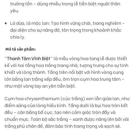
trường tồn – dùng nhiều trong lễ tiễn biệt người thân
yêu.
Lá dừa, lá mộc lan:
Tạo hình vững chãi, trang nghiêm –
đại diện cho sự nâng đỡ, tôn trọng trong khoảnh khắc
chia ly.
Mô tả sản phẩm:
“
Thanh Tâm Vĩnh Biệt
” là mẫu vòng hoa tang lễ được thiết
kế với hai tầng hoa trắng trang nhã, tượng trưng cho sự tinh
khiết và lòng thành. Tầng trên nổi bật với
hình vòng cung
lớn bằng lan trắng xếp đều
, ôm trọn cụm hoa trung tâm –
như một
vòng tay an yên tiễn biệt
.
Cụm hoa
chrysanthemum (cúc trắng)
xen lẫn giữa lan, như
điểm sáng của lòng hiếu kính. Tầng dưới là bụi hoa tròn kết
đều – cân bằng bố cục, tạo nên cảm giác tròn đầy và
chuẩn mực. Toàn bộ sắc trắng – xanh được nâng lên bởi vải
trắng phủ chân đế, đảm bảo tính trang trọng và sạch sẽ.