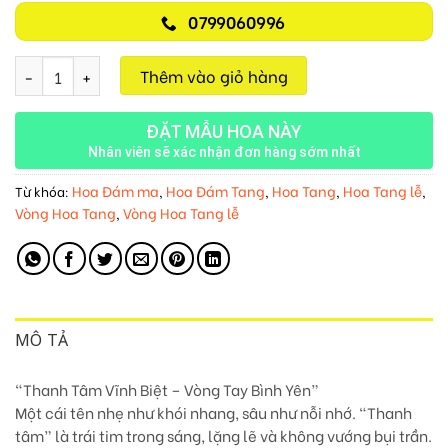
0799060996
Thanh Tâm Vĩnh Biệt M106 số lượng
Thêm vào giỏ hàng
ĐẶT MẪU HOA NÀY
Nhân viên sẽ xác nhận đơn hàng sớm nhất
Hoa Đám ma
Hoa Đám Tang
Hoa Tang
Hoa Tang lễ
Từ khóa:
,
,
,
,
Vòng Hoa Tang
Vòng Hoa Tang lễ
,
MÔ TẢ
“Thanh Tâm Vĩnh Biệt – Vòng Tay Bình Yên”
Một cái tên nhẹ như khói nhang, sâu như nỗi nhớ. “Thanh
tâm” là trái tim trong sáng, lặng lẽ và không vướng bụi trần.