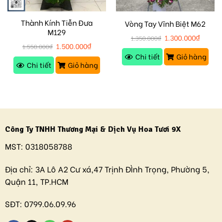
Thành Kính Tiễn Đưa
Vòng Tay Vĩnh Biệt M62
M129
1.300.000
₫
1.350.000
₫
1.500.000
₫
1.550.000
₫
Chi tiết
Giỏ hàng
Chi tiết
Giỏ hàng
Công Ty TNHH Thương Mại & Dịch Vụ Hoa Tươi 9X
MST:
0318058788
Địa chỉ:
3A Lô A2 Cư xá,47 Trịnh ĐÌnh Trọng, Phường 5,
Quận 11, TP.HCM
SĐT:
0799.06.09.96