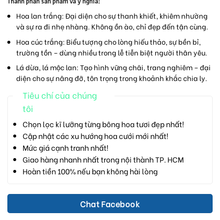
Thành phần sản phẩm và ý nghĩa:
Hoa lan trắng:
Đại diện cho sự thanh khiết, khiêm nhường
và sự ra đi nhẹ nhàng. Không ồn ào, chỉ đẹp đến tận cùng.
Hoa cúc trắng:
Biểu tượng cho lòng hiếu thảo, sự bền bỉ,
trường tồn – dùng nhiều trong lễ tiễn biệt người thân yêu.
Lá dừa, lá mộc lan:
Tạo hình vững chãi, trang nghiêm – đại
diện cho sự nâng đỡ, tôn trọng trong khoảnh khắc chia ly.
Tiêu chí của chúng
tôi
Chọn lọc kĩ lưỡng từng bông hoa tươi đẹp nhất!
Cập nhật các xu hướng hoa cưới mới nhất!
Mức giá cạnh tranh nhất!
Giao hàng nhanh nhất trong nội thành TP. HCM
Hoàn tiền 100% nếu bạn không hài lòng
Chat Facebook