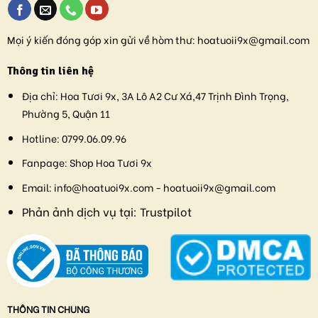
Mọi ý kiến đóng góp xin gửi về hòm thư:
hoatuoii9x@gmail.com
Thông tin liên hệ
Địa chỉ:
Hoa Tươi 9x, 3A Lô A2 Cư Xá,47 Trịnh Đình Trọng,
Phường 5, Quận 11
Hotline:
0799.06.09.96
Fanpage:
Shop Hoa Tươi 9x
Email:
info@hoatuoi9x.com - hoatuoii9x@gmail.com
Phản ảnh dịch vụ tại:
Trustpilot
THÔNG TIN CHUNG