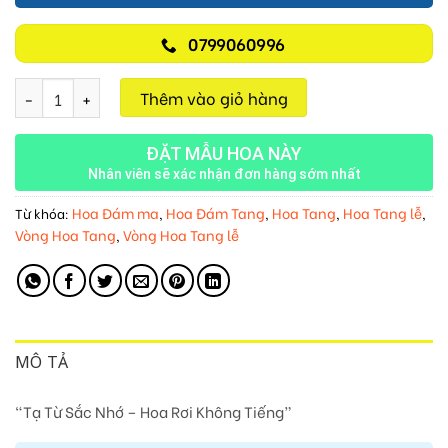
0799060996
Tạ Từ Sắc Nhớ M108 số lượng
Thêm vào giỏ hàng
ĐẶT MẪU HOA NÀY
Nhân viên sẽ xác nhận đơn hàng sớm nhất
Hoa Đám ma
Hoa Đám Tang
Hoa Tang
Hoa Tang lễ
Từ khóa:
,
,
,
,
Vòng Hoa Tang
Vòng Hoa Tang lễ
,
MÔ TẢ
“Tạ Từ Sắc Nhớ – Hoa Rơi Không Tiếng”