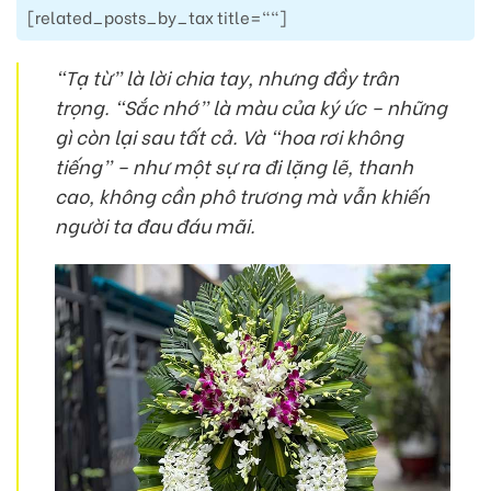
[related_posts_by_tax title=""]
“Tạ từ” là lời chia tay, nhưng đầy trân
trọng. “Sắc nhớ” là màu của ký ức – những
gì còn lại sau tất cả. Và “hoa rơi không
tiếng” – như một sự ra đi lặng lẽ, thanh
cao, không cần phô trương mà vẫn khiến
người ta đau đáu mãi.