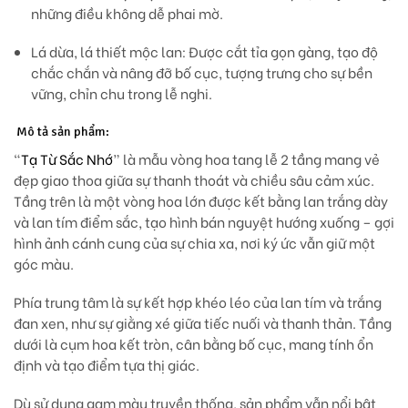
những điều không dễ phai mờ.
Lá dừa, lá thiết mộc lan:
Được cắt tỉa gọn gàng, tạo độ
chắc chắn và nâng đỡ bố cục, tượng trưng cho sự bền
vững, chỉn chu trong lễ nghi.
Mô tả sản phẩm:
“
Tạ Từ Sắc Nhớ
” là mẫu vòng hoa tang lễ 2 tầng mang vẻ
đẹp
giao thoa giữa sự thanh thoát và chiều sâu cảm xúc
.
Tầng trên là một vòng hoa lớn được kết bằng
lan trắng dày
và lan tím điểm sắc
, tạo hình bán nguyệt hướng xuống – gợi
hình ảnh
cánh cung của sự chia xa
, nơi ký ức vẫn giữ một
góc màu.
Phía trung tâm là sự kết hợp khéo léo của
lan tím và trắng
đan xen
, như sự giằng xé giữa tiếc nuối và thanh thản. Tầng
dưới là cụm hoa kết tròn, cân bằng bố cục, mang tính ổn
định và tạo điểm tựa thị giác.
Dù sử dụng gam màu truyền thống, sản phẩm vẫn nổi bật