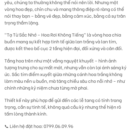
yêu, chúng ta thường không thể nói nên lời. Nhưng
một
vòng hoa đẹp, chỉn chu và mang thông điệp rõ ràng
có thể
nói thay bạn – bằng vẻ đẹp, bằng cảm xúc, bằng cả sự trân
trọng thầm lặng.
“Tạ Từ Sắc Nhớ – Hoa Rơi Không Tiếng”
là vòng hoa chia
buồn mang
sự kết hợp tinh tế giữa lan trắng và lan tím
,
được kết theo bố cục 2 tầng hiện đại, đối xứng và cân đối.
Tầng hoa trên như một vầng nguyệt khuyết – hình ảnh
tượng trưng cho sự mất mát, nhưng vẫn còn lại ánh sáng ký
ức. Sắc tím điểm xuyết giữa những cánh hoa trắng không
làm màu nền u buồn, mà tăng chiều sâu cho nỗi nhớ – như
chính những kỷ niệm chưa từng mờ phai.
Thiết kế này phù hợp để gửi đến các lễ tang
có tính trang
trọng, cần sự tinh tế
, không quá cầu kỳ nhưng thể hiện rõ
tấm lòng thành kính.
📞
Liên hệ đặt hoa: 0799.06.09.96