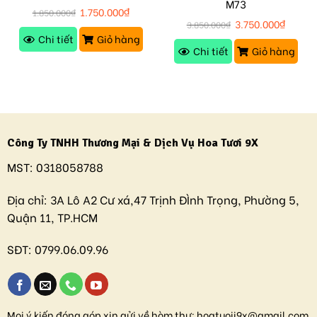
M73
1.750.000
₫
1.850.000
₫
3.750.000
₫
3.850.000
₫
Chi tiết
Giỏ hàng
Chi tiết
Giỏ hàng
Công Ty TNHH Thương Mại & Dịch Vụ Hoa Tươi 9X
MST:
0318058788
Địa chỉ:
3A Lô A2 Cư xá,47 Trịnh ĐÌnh Trọng, Phường 5,
Quận 11, TP.HCM
SĐT:
0799.06.09.96
Mọi ý kiến đóng góp xin gửi về hòm thư:
hoatuoii9x@gmail.com