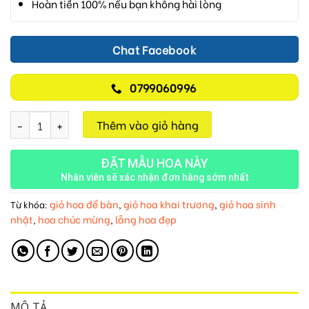
Hoàn tiền 100% nếu bạn không hài lòng
Chat Facebook
0799060996
Sắc Hoa Tình Yêu M195 số lượng
Thêm vào giỏ hàng
ĐẶT MẪU HOA NÀY
Nhân viên sẽ xác nhận đơn hàng sớm nhất
giỏ hoa để bàn
giỏ hoa khai trương
giỏ hoa sinh
Từ khóa:
,
,
nhật
hoa chúc mừng
lẵng hoa đẹp
,
,
MÔ TẢ