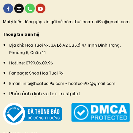
Mọi ý kiến đóng góp xin gửi về hòm thư:
hoatuoii9x@gmail.com
Thông tin liên hệ
Địa chỉ:
Hoa Tươi 9x, 3A Lô A2 Cư Xá,47 Trịnh Đình Trọng,
Phường 5, Quận 11
Hotline:
0799.06.09.96
Fanpage:
Shop Hoa Tươi 9x
Email:
info@hoatuoi9x.com - hoatuoii9x@gmail.com
Phản ảnh dịch vụ tại:
Trustpilot