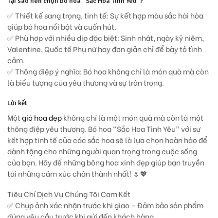
Tại sao nên chọn bó hoa “Sắc Hoa Tình Yêu”?
✅
Thiết kế sang trọng, tinh tế
: Sự kết hợp màu sắc hài hòa
giúp bó hoa nổi bật và cuốn hút.
✅
Phù hợp với nhiều dịp đặc biệt
: Sinh nhật, ngày kỷ niệm,
Valentine, Quốc tế Phụ nữ hay đơn giản chỉ để bày tỏ tình
cảm.
✅
Thông điệp ý nghĩa
: Bó hoa không chỉ là món quà mà còn
là biểu tượng của yêu thương và sự trân trọng.
Lời kết
Một
giỏ hoa đẹp
không chỉ là một món quà mà còn là một
thông điệp yêu thương. Bó hoa
“Sắc Hoa Tình Yêu”
với sự
kết hợp tinh tế của các sắc hoa sẽ là lựa chọn hoàn hảo để
dành tặng cho những người quan trọng trong cuộc sống
của bạn. Hãy để những bông hoa xinh đẹp giúp bạn truyền
tải những cảm xúc chân thành nhất! 🌷💖
Tiêu Chí Dịch Vụ Chúng Tôi Cam Kết
✅ Chụp ảnh xác nhận trước khi giao – Đảm bảo sản phẩm
đúng yêu cầu trước khi gửi đến khách hàng.