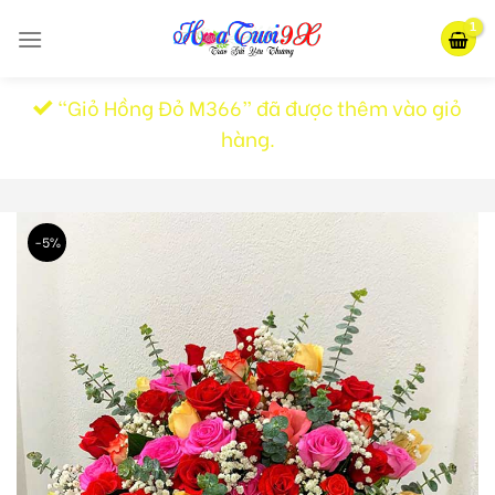
Skip
to
content
“Giỏ Hồng Đỏ M366” đã được thêm vào giỏ
hàng.
-5%