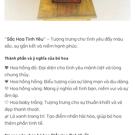
“
Sắc Hoa Tình Yêu
“
– Tượng trưng cho tình yêu đầy màu
sắc, sự gắn kết và niềm hạnh phúc.
Thành phần và ý nghĩa của bó hoa
💖
Hoa hồng đỏ
: Đại diện cho tình yêu mãnh liệt và lòng
chung thủy.
💗
Hoa hồng hồng
: Biểu tượng của sự lãng mạn và dịu dàng.
💛
Hoa hồng vàng
: Mang ý nghĩa về tình bạn, niềm vui và sự
ấm áp.
🤍
Hoa baby trắng
: Tượng trưng cho sự thuần khiết và vẻ
đẹp thanh thoát.
🌿
Lá xanh trang trí
: Tạo điểm nhấn hài hòa, giúp bó hoa
thêm phần tinh tế.