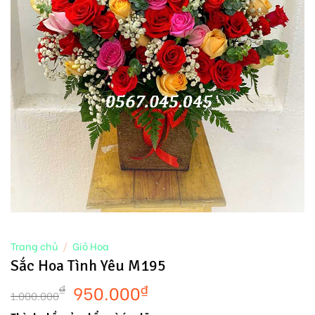
Trang chủ
/
Giỏ Hoa
Sắc Hoa Tình Yêu M195
950.000
₫
₫
1.000.000