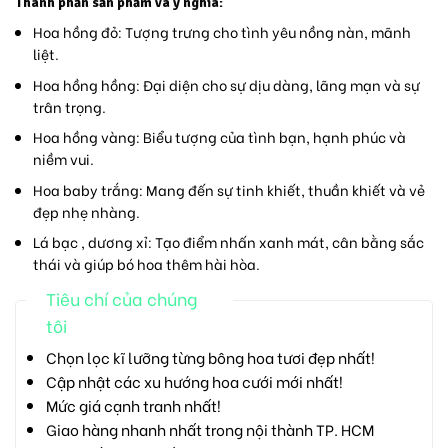
Thành phần sản phẩm và ý nghĩa:
Hoa hồng đỏ
: Tượng trưng cho tình yêu nồng nàn, mãnh
liệt.
Hoa hồng hồng
: Đại diện cho sự dịu dàng, lãng mạn và sự
trân trọng.
Hoa hồng vàng
: Biểu tượng của tình bạn, hạnh phúc và
niềm vui.
Hoa baby trắng
: Mang đến sự tinh khiết, thuần khiết và vẻ
đẹp nhẹ nhàng.
Lá bạc , dương xỉ
: Tạo điểm nhấn xanh mát, cân bằng sắc
thái và giúp bó hoa thêm hài hòa.
Tiêu chí của chúng
tôi
Chọn lọc kĩ lưỡng từng bông hoa tươi đẹp nhất!
Cập nhật các xu hướng hoa cưới mới nhất!
Mức giá cạnh tranh nhất!
Giao hàng nhanh nhất trong nội thành TP. HCM