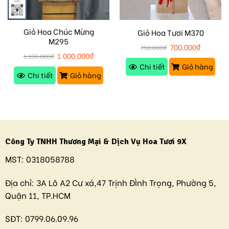
Giỏ Hoa Chúc Mừng
Giỏ Hoa Tươi M370
M295
700.000
₫
750.000
₫
1.000.000
₫
1.100.000
₫
Chi tiết
Giỏ hàng
Chi tiết
Giỏ hàng
Công Ty TNHH Thương Mại & Dịch Vụ Hoa Tươi 9X
MST:
0318058788
Địa chỉ:
3A Lô A2 Cư xá,47 Trịnh ĐÌnh Trọng, Phường 5,
Quận 11, TP.HCM
SĐT:
0799.06.09.96