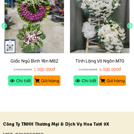
Giấc Ngủ Bình Yên M82
Tĩnh Lặng Vô Ngôn M70
1.500.000
₫
6.500.000
₫
1.550.000
₫
6.550.000
₫
Chi tiết
Giỏ hàng
Chi tiết
Giỏ hàng
Công Ty TNHH Thương Mại & Dịch Vụ Hoa Tươi 9X