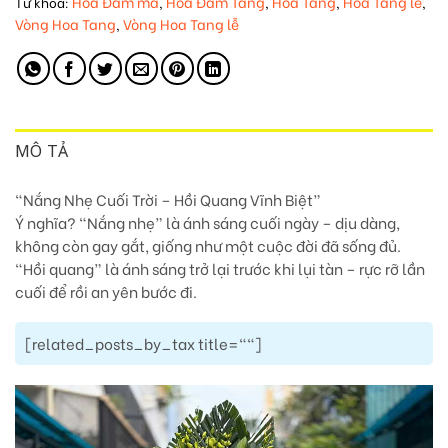
Hoa Đám ma
Hoa Đám Tang
Hoa Tang
Hoa Tang lễ
Từ khóa:
,
,
,
,
Vòng Hoa Tang
Vòng Hoa Tang lễ
,
MÔ TẢ
“Nắng Nhẹ Cuối Trời – Hồi Quang Vĩnh Biệt”
Ý nghĩa? “Nắng nhẹ” là ánh sáng cuối ngày – dịu dàng,
không còn gay gắt, giống như một cuộc đời đã sống đủ.
“Hồi quang” là ánh sáng trở lại trước khi lụi tàn – rực rỡ lần
cuối để rồi an yên bước đi.
[related_posts_by_tax title=""]