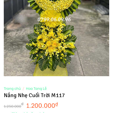
Trang chủ
/
Hoa Tang Lễ
Nắng Nhẹ Cuối Trời M117
1.200.000
₫
₫
1.250.000