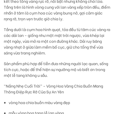
kết theo
tông vàng rực rỡ
, nổi bật nhưng không chói lóa.
Tầng trên là hình vòng cung với
lan vàng xếp tròn đều
, điểm
nhấn ở tâm là cụm hoa
cúc vàng bung nở
, gợi cảm giác
rạng rỡ, trọn vẹn trước giờ chia ly.
Tầng dưới là cụm hoa hình quạt, tỏa đều từ tâm cúc vàng ra
các dải lan – giống như một
mặt trời ngược
, vừa khép lại
một ngày, vừa mở ra một con đường khác. Dải ruy băng
vàng nhạt ở giữa làm mềm bố cục, giữ cho tổng thể vừa
sáng vừa trang nghiêm.
Sản phẩm phù hợp để
tiễn đưa những người lạc quan, sống
tích cực
, hoặc để thể hiện sự ngưỡng mộ và biết ơn trong
một lễ tang không u sầu.
“Nắng Nhẹ Cuối Trời” – Vòng Hoa Vàng Chia Buồn Mang
Thông Điệp Rực Rỡ Của Sự An Yên
vòng hoa chia buồn màu vàng đẹp
mẫu vòng hoa tang lễ lan vàng