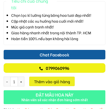
Tiêu chí của chúng
tôi
Chọn lọc kĩ lưỡng từng bông hoa tươi đẹp nhất!
Cập nhật các xu hướng hoa cưới mới nhất!
Mức giá cạnh tranh nhất!
Giao hàng nhanh nhất trong nội thành TP. HCM
Hoàn tiền 100% nếu bạn không hài lòng
Chat Facebook
0799060996
Nắng Nhẹ Cuối Trời M117 số lượng
Thêm vào giỏ hàng
ĐẶT MẪU HOA NÀY
Nhân viên sẽ xác nhận đơn hàng sớm nhất