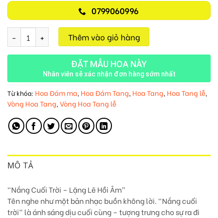
0799060996
Nắng Cuối Trời M112 số lượng
Thêm vào giỏ hàng
ĐẶT MẪU HOA NÀY
Nhân viên sẽ xác nhận đơn hàng sớm nhất
Hoa Đám ma
Hoa Đám Tang
Hoa Tang
Hoa Tang lễ
Từ khóa:
,
,
,
,
Vòng Hoa Tang
Vòng Hoa Tang lễ
,
MÔ TẢ
“Nắng Cuối Trời – Lặng Lẽ Hồi Âm”
Tên nghe như một bản nhạc buồn không lời. “Nắng cuối
trời” là ánh sáng dịu cuối cùng – tượng trưng cho sự ra đi