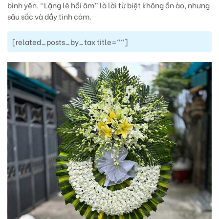
bình yên. “Lặng lẽ hồi âm” là lời từ biệt không ồn ào, nhưng
sâu sắc và đầy tình cảm.
[related_posts_by_tax title=""]