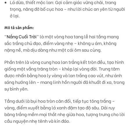
Lá dừa, thiết mộc lan:
Gợi cảm giác vững chãi, trang
trọng, nâng đỡ bố cục hoa – như lời chúc an yên từ người
ở lại.
Mô tả sản phẩm:
“
Nắng Cuối Trời
” là một vòng hoa tang lễ hai tầng mang
sắc trắng chủ đạo, điểm vàng nhẹ – không u ám, không
nặng nề, mà dịu dàng như một cái ôm sau cùng.
Phần trên là vòng cung hoa
lan trắng kết tròn đều
, tạo hình
giống một vầng trăng tròn – khép lại vòng đời. Trung tâm
được nhấn bằng
hoa ly vàng
và lan trắng cao vút, như ánh
sáng hướng lên – mang linh hồn người đã khuất đi xa, trong
sự bình yên.
Tầng dưới là bụi hoa tròn cân đối, tiếp tục tông trắng –
vàng, điểm xuyết bằng lá xanh đậm tạo độ sâu. Dải ruy
băng trắng mềm mại thắt nhẹ giữa hoa, tượng trưng cho lời
cầu nguyện nhẹ tênh và kín đáo.