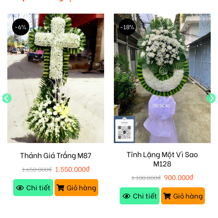
-6%
-18%
Tĩnh Lặng Một Vì Sao
Thánh Giá Trắng M87
M128
1.550.000
₫
1.650.000
₫
900.000
₫
1.100.000
₫
Chi tiết
Giỏ hàng
Chi tiết
Giỏ hàng