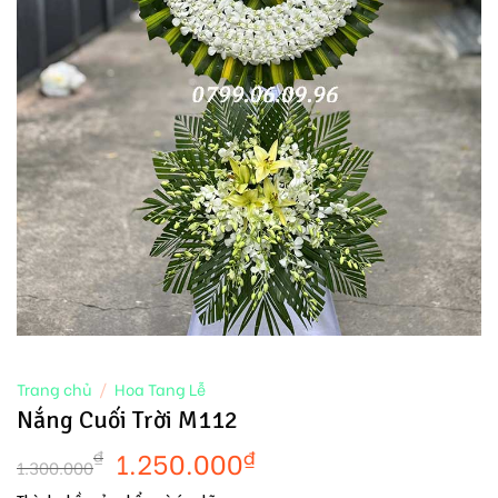
Trang chủ
/
Hoa Tang Lễ
Nắng Cuối Trời M112
1.250.000
₫
₫
1.300.000