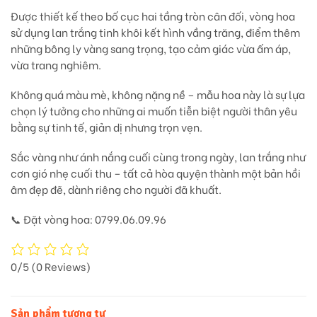
Được thiết kế theo bố cục
hai tầng tròn cân đối
, vòng hoa
sử dụng
lan trắng tinh khôi
kết hình vầng trăng, điểm thêm
những
bông ly vàng sang trọng
, tạo cảm giác vừa ấm áp,
vừa trang nghiêm.
Không quá màu mè, không nặng nề – mẫu hoa này là sự lựa
chọn lý tưởng cho những ai
muốn tiễn biệt người thân yêu
bằng sự tinh tế, giản dị nhưng trọn vẹn.
Sắc vàng như ánh nắng cuối cùng trong ngày, lan trắng như
cơn gió nhẹ cuối thu – tất cả hòa quyện thành
một bản hồi
âm đẹp đẽ, dành riêng cho người đã khuất.
📞
Đặt vòng hoa: 0799.06.09.96
0/5
(0 Reviews)
Sản phẩm tương tự