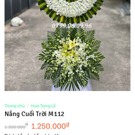
Trang chủ
/
Hoa Tang Lễ
Nắng Cuối Trời M112
1.250.000
₫
₫
1.300.000