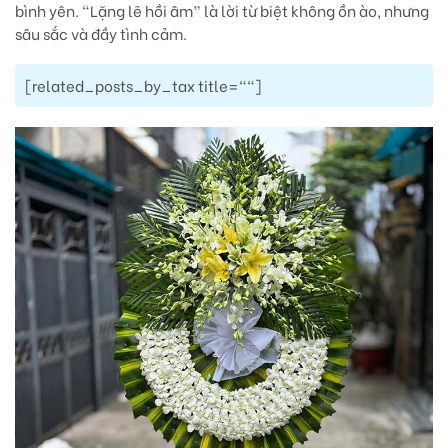
bình yên. “Lặng lẽ hồi âm” là lời từ biệt không ồn ào, nhưng
sâu sắc và đầy tình cảm.
[related_posts_by_tax title=""]