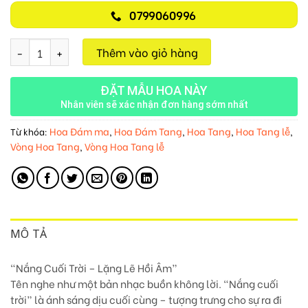
0799060996
Nắng Cuối Trời M112 số lượng
Thêm vào giỏ hàng
ĐẶT MẪU HOA NÀY
Nhân viên sẽ xác nhận đơn hàng sớm nhất
Hoa Đám ma
Hoa Đám Tang
Hoa Tang
Hoa Tang lễ
Từ khóa:
,
,
,
,
Vòng Hoa Tang
Vòng Hoa Tang lễ
,
MÔ TẢ
“Nắng Cuối Trời – Lặng Lẽ Hồi Âm”
Tên nghe như một bản nhạc buồn không lời. “Nắng cuối
trời” là ánh sáng dịu cuối cùng – tượng trưng cho sự ra đi