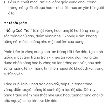
Lá dừa, thiết mộc lan:
Gợi cảm giác vững chãi, trang
trọng, nâng đỡ bố cục hoa – như lời chúc an yên từ người
ở lại.
Mô tả sản phẩm:
“
Nắng Cuối Trời
” là một vòng hoa tang lễ hai tầng mang
sắc trắng chủ đạo, điểm vàng nhẹ – không u ám, không
nặng nề, mà dịu dàng như một cái ôm sau cùng.
Phần trên là vòng cung hoa
lan trắng kết tròn đều
, tạo hình
giống một vầng trăng tròn – khép lại vòng đời. Trung tâm
được nhấn bằng
hoa ly vàng
và lan trắng cao vút, như ánh
sáng hướng lên – mang linh hồn người đã khuất đi xa, trong
sự bình yên.
Tầng dưới là bụi hoa tròn cân đối, tiếp tục tông trắng –
vàng, điểm xuyết bằng lá xanh đậm tạo độ sâu. Dải ruy
băng trắng mềm mại thắt nhẹ giữa hoa, tượng trưng cho lời
cầu nguyện nhẹ tênh và kín đáo.