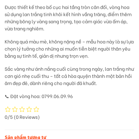
Được thiết kế theo bố cục
hai tầng tròn cân đối
, vòng hoa
sử dụng
lan trắng tinh khôi
kết hình vầng trăng, điểm thêm
những
bông ly vàng sang trọng
, tạo cảm giác vừa ấm áp,
vừa trang nghiêm.
Không quá màu mè, không nặng nề – mẫu hoa này là sự lựa
chọn lý tưởng cho những ai
muốn tiễn biệt người thân yêu
bằng sự tinh tế, giản dị nhưng trọn vẹn.
Sắc vàng như ánh nắng cuối cùng trong ngày, lan trắng như
cơn gió nhẹ cuối thu – tất cả hòa quyện thành
một bản hồi
âm đẹp đẽ, dành riêng cho người đã khuất.
📞
Đặt vòng hoa: 0799.06.09.96
0/5
(0 Reviews)
Sản phẩm tương tự