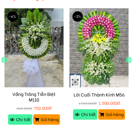
-6%
-3%
Vầng Trăng Tiễn Biệt
Lời Cuối Thành Kính M56
M110
1.500.000
₫
1.550.000
₫
750.000
₫
800.000
₫
Chi tiết
Giỏ hàng
Chi tiết
Giỏ hàng