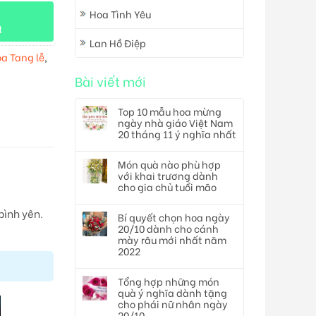
Hoa Tình Yêu
t
Lan Hồ Điệp
a Tang lễ
,
Bài viết mới
Top 10 mẫu hoa mừng
ngày nhà giáo Việt Nam
20 tháng 11 ý nghĩa nhất
Món quà nào phù hợp
với khai trương dành
cho gia chủ tuổi mão
bình yên.
Bí quyết chọn hoa ngày
20/10 dành cho cánh
mày râu mới nhất năm
2022
Tổng hợp những món
quà ý nghĩa dành tặng
cho phái nữ nhân ngày
20/10