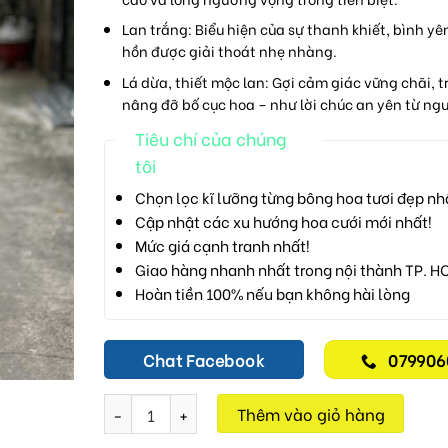
Lan trắng:
Biểu hiện của sự thanh khiết, bình yê
hồn được giải thoát nhẹ nhàng.
Lá dừa, thiết mộc lan:
Gợi cảm giác vững chãi, t
nâng đỡ bố cục hoa – như lời chúc an yên từ ngườ
Tiêu chí của chúng
tôi
Chọn lọc kĩ lưỡng từng bông hoa tươi đẹp nh
Cập nhật các xu hướng hoa cưới mới nhất!
Mức giá cạnh tranh nhất!
Giao hàng nhanh nhất trong nội thành TP. H
Hoàn tiền 100% nếu bạn không hài lòng
Chat Facebook
079906
Nắng Cuối Trời M112 số lượng
Thêm vào giỏ hàng