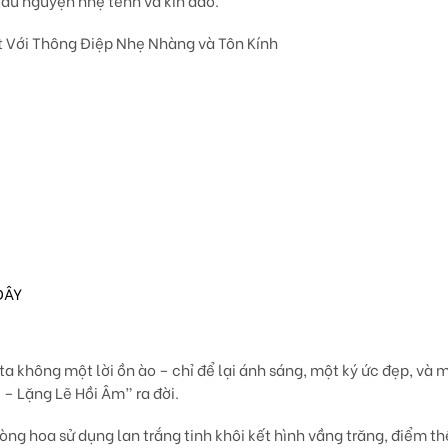
cầu nguyện nhẹ tênh và kín đáo.
t Với Thông Điệp Nhẹ Nhàng và Tôn Kính
ĐÂY
a không một lời ồn ào – chỉ để lại ánh sáng, một ký ức đẹp, và
i – Lặng Lẽ Hồi Âm”
ra đời.
vòng hoa sử dụng
lan trắng tinh khôi
kết hình vầng trăng, điểm 