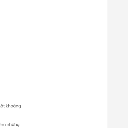
 một khoảng
thêm những