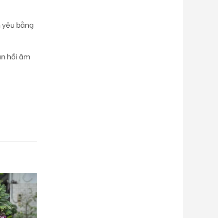
n yêu bằng
n hồi âm