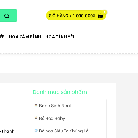
GIỎ HÀNG /
1.000.000
₫
ỆP
HOA CẮM BÌNH
HOA TÌNH YÊU
Danh mục sản phẩm
Bánh Sinh Nhật
Bó Hoa Baby
Bó hoa Siêu To Khủng Lồ
p thanh