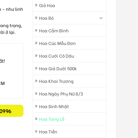
Giỏ Hoa
n – như linh
Hoa Bó
rang trọng,
Hoa Cắm Bình
i ở lại.
Hoa Cúc Mẫu Đơn
Hoa Cưới Cô Dâu
ất!
Hoa Giá Dưới 500k
Hoa Khai Trương
CM
Hoa Ngày Phụ Nữ 8/3
Hoa Sinh Nhật
0996
Hoa Tang Lễ
Hoa Tiền