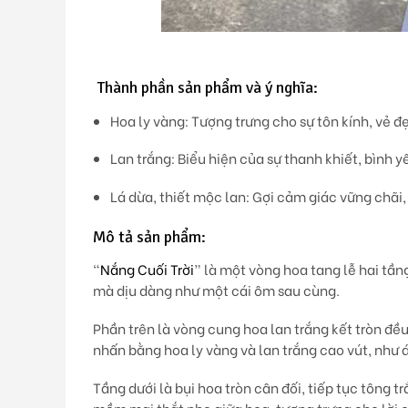
Thành phần sản phẩm và ý nghĩa:
Hoa ly vàng:
Tượng trưng cho sự tôn kính, vẻ đ
Lan trắng:
Biểu hiện của sự thanh khiết, bình y
Lá dừa, thiết mộc lan:
Gợi cảm giác vững chãi, 
Mô tả sản phẩm:
“
Nắng Cuối Trời
” là một vòng hoa tang lễ hai tầ
mà dịu dàng như một cái ôm sau cùng.
Phần trên là vòng cung hoa
lan trắng kết tròn đề
nhấn bằng
hoa ly vàng
và lan trắng cao vút, như 
Tầng dưới là bụi hoa tròn cân đối, tiếp tục tông 