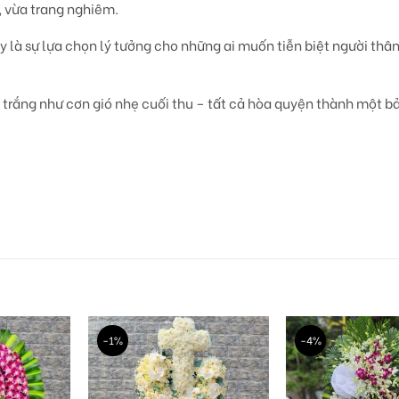
, vừa trang nghiêm.
là sự lựa chọn lý tưởng cho những ai
muốn tiễn biệt người thâ
 trắng như cơn gió nhẹ cuối thu – tất cả hòa quyện thành
một bả
-1%
-4%