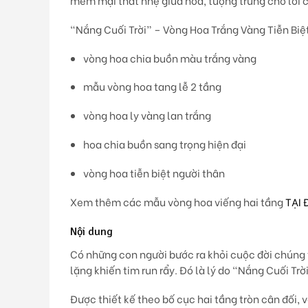
mềm mại thắt nhẹ giữa hoa, tượng trưng cho lời 
“Nắng Cuối Trời” – Vòng Hoa Trắng Vàng Tiễn Biệ
vòng hoa chia buồn màu trắng vàng
mẫu vòng hoa tang lễ 2 tầng
vòng hoa ly vàng lan trắng
hoa chia buồn sang trọng hiện đại
vòng hoa tiễn biệt người thân
Xem thêm các mẫu vòng hoa viếng hai tầng
TẠI 
Nội dung
Có những con người bước ra khỏi cuộc đời chúng t
lặng khiến tim run rẩy. Đó là lý do
“Nắng Cuối Trờ
Được thiết kế theo bố cục
hai tầng tròn cân đối
, 