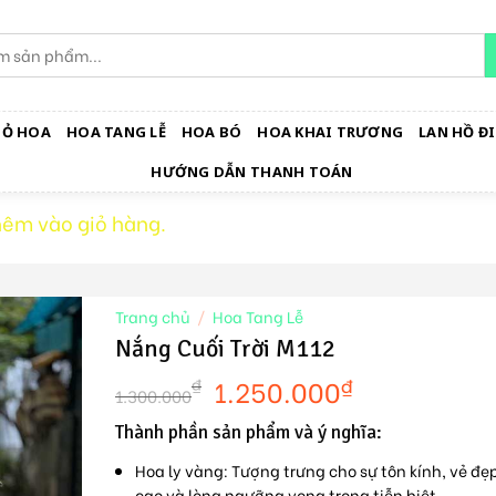
IỎ HOA
HOA TANG LỄ
HOA BÓ
HOA KHAI TRƯƠNG
LAN HỒ ĐI
HƯỚNG DẪN THANH TOÁN
hêm vào giỏ hàng.
Trang chủ
/
Hoa Tang Lễ
Nắng Cuối Trời M112
1.250.000
₫
₫
1.300.000
Thành phần sản phẩm và ý nghĩa:
Hoa ly vàng:
Tượng trưng cho sự tôn kính, vẻ đẹ
cao và lòng ngưỡng vọng trong tiễn biệt.