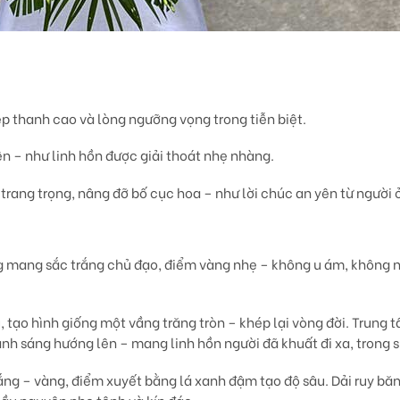
ẹp thanh cao và lòng ngưỡng vọng trong tiễn biệt.
ên – như linh hồn được giải thoát nhẹ nhàng.
trang trọng, nâng đỡ bố cục hoa – như lời chúc an yên từ người ở 
ng mang sắc trắng chủ đạo, điểm vàng nhẹ – không u ám, không 
u
, tạo hình giống một vầng trăng tròn – khép lại vòng đời. Trung
ánh sáng hướng lên – mang linh hồn người đã khuất đi xa, trong s
trắng – vàng, điểm xuyết bằng lá xanh đậm tạo độ sâu. Dải ruy bă