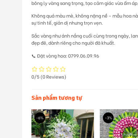
bông ly vàng sang trọng
, tạo cảm giác vừa ấm áp
Không quá màu mè, không nặng nề – mẫu hoa này 
sự tinh tế, giản dị nhưng trọn vẹn.
Sắc vàng như ánh nắng cuối cùng trong ngày, lan
đẹp đẽ, dành riêng cho người đã khuất.
📞
Đặt vòng hoa: 0799.06.09.96
0/5
(0 Reviews)
Sản phẩm tương tự
-6%
-3%