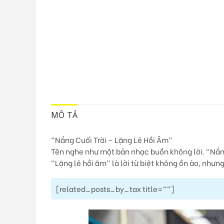
MÔ TẢ
“Nắng Cuối Trời – Lặng Lẽ Hồi Âm”
Tên nghe như một bản nhạc buồn không lời. “Nắng 
“Lặng lẽ hồi âm” là lời từ biệt không ồn ào, nhưn
[related_posts_by_tax title=""]