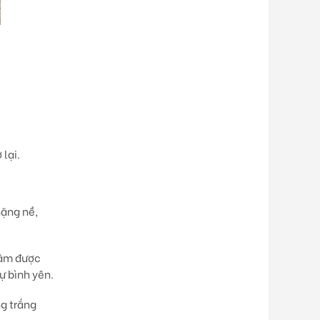
lại.
nặng nề,
 tâm được
ự bình yên.
ng trắng