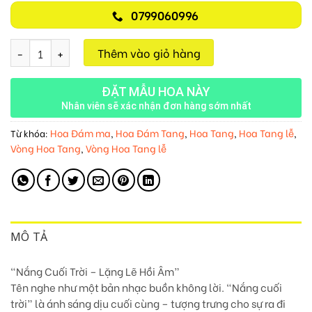
0799060996
Nắng Cuối Trời M112 số lượng
Thêm vào giỏ hàng
ĐẶT MẪU HOA NÀY
Nhân viên sẽ xác nhận đơn hàng sớm nhất
Hoa Đám ma
Hoa Đám Tang
Hoa Tang
Hoa Tang lễ
Từ khóa:
,
,
,
,
Vòng Hoa Tang
Vòng Hoa Tang lễ
,
MÔ TẢ
“Nắng Cuối Trời – Lặng Lẽ Hồi Âm”
Tên nghe như một bản nhạc buồn không lời. “Nắng cuối
trời” là ánh sáng dịu cuối cùng – tượng trưng cho sự ra đi