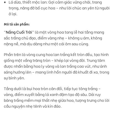
Lá dừa, thiết mộc lan:
Gợi cảm giác vững chãi, trang
trọng, nâng đỡ bố cục hoa – như lời chúc an yên từ người
ở lại.
Mô tả sản phẩm:
“
Nắng Cuối Trời
” là một vòng hoa tang lễ hai tầng mang
sắc trắng chủ đạo, điểm vàng nhẹ – không u ám, không
nặng nề, mà dịu dàng như một cái ôm sau cùng.
Phần trên là vòng cung hoa
lan trắng kết tròn đều
, tạo hình
giống một vầng trăng tròn – khép lại vòng đời. Trung tâm
được nhấn bằng
hoa ly vàng
và lan trắng cao vút, như ánh
sáng hướng lên – mang linh hồn người đã khuất đi xa, trong
sự bình yên.
Tầng dưới là bụi hoa tròn cân đối, tiếp tục tông trắng –
vàng, điểm xuyết bằng lá xanh đậm tạo độ sâu. Dải ruy
băng trắng mềm mại thắt nhẹ giữa hoa, tượng trưng cho lời
cầu nguyện nhẹ tênh và kín đáo.