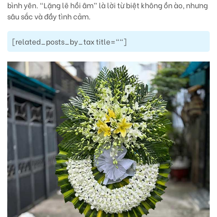
bình yên. “Lặng lẽ hồi âm” là lời từ biệt không ồn ào, nhưng
sâu sắc và đầy tình cảm.
[related_posts_by_tax title=""]