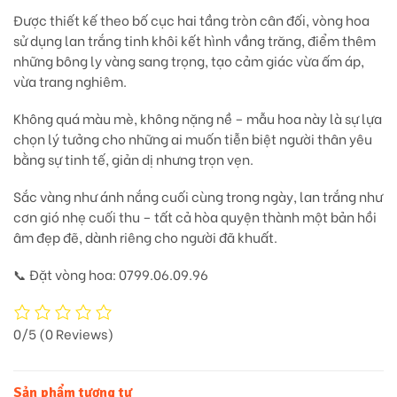
Được thiết kế theo bố cục
hai tầng tròn cân đối
, vòng hoa
sử dụng
lan trắng tinh khôi
kết hình vầng trăng, điểm thêm
những
bông ly vàng sang trọng
, tạo cảm giác vừa ấm áp,
vừa trang nghiêm.
Không quá màu mè, không nặng nề – mẫu hoa này là sự lựa
chọn lý tưởng cho những ai
muốn tiễn biệt người thân yêu
bằng sự tinh tế, giản dị nhưng trọn vẹn.
Sắc vàng như ánh nắng cuối cùng trong ngày, lan trắng như
cơn gió nhẹ cuối thu – tất cả hòa quyện thành
một bản hồi
âm đẹp đẽ, dành riêng cho người đã khuất.
📞
Đặt vòng hoa: 0799.06.09.96
0/5
(0 Reviews)
Sản phẩm tương tự