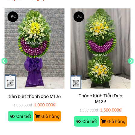
-5%
-3%
Thành Kính Tiễn Đưa
tiễn biệt thanh cao M126
M129
1.000.000
₫
1.050.000
₫
1.500.000
₫
1.550.000
₫
Chi tiết
Giỏ hàng
Chi tiết
Giỏ hàng