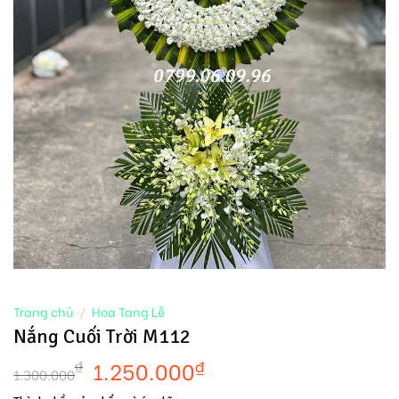
Trang chủ
/
Hoa Tang Lễ
Nắng Cuối Trời M112
1.250.000
₫
₫
1.300.000