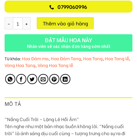
0799060996
Nắng Cuối Trời M112 số lượng
Thêm vào giỏ hàng
ĐẶT MẪU HOA NÀY
Nhân viên sẽ xác nhận đơn hàng sớm nhất
Hoa Đám ma
Hoa Đám Tang
Hoa Tang
Hoa Tang lễ
Từ khóa:
,
,
,
,
Vòng Hoa Tang
Vòng Hoa Tang lễ
,
MÔ TẢ
“Nắng Cuối Trời – Lặng Lẽ Hồi Âm”
Tên nghe như một bản nhạc buồn không lời. “Nắng cuối
trời” là ánh sáng dịu cuối cùng – tượng trưng cho sự ra đi