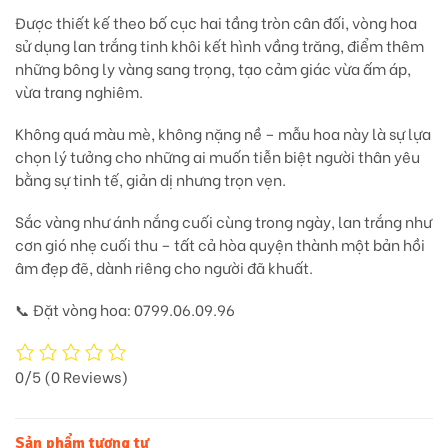
Được thiết kế theo bố cục
hai tầng tròn cân đối
, vòng hoa
sử dụng
lan trắng tinh khôi
kết hình vầng trăng, điểm thêm
những
bông ly vàng sang trọng
, tạo cảm giác vừa ấm áp,
vừa trang nghiêm.
Không quá màu mè, không nặng nề – mẫu hoa này là sự lựa
chọn lý tưởng cho những ai
muốn tiễn biệt người thân yêu
bằng sự tinh tế, giản dị nhưng trọn vẹn.
Sắc vàng như ánh nắng cuối cùng trong ngày, lan trắng như
cơn gió nhẹ cuối thu – tất cả hòa quyện thành
một bản hồi
âm đẹp đẽ, dành riêng cho người đã khuất.
📞
Đặt vòng hoa: 0799.06.09.96
0/5
(0 Reviews)
Sản phẩm tương tự