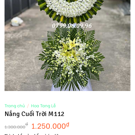
Trang chủ
/
Hoa Tang Lễ
Nắng Cuối Trời M112
1.250.000
₫
₫
1.300.000