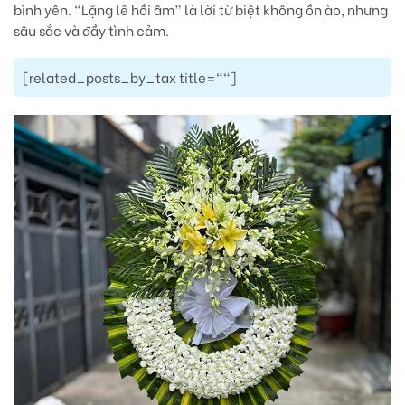
bình yên. “Lặng lẽ hồi âm” là lời từ biệt không ồn ào, nhưng
sâu sắc và đầy tình cảm.
[related_posts_by_tax title=""]