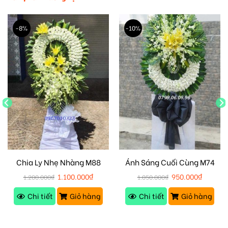
-8%
-10%
Chia Ly Nhẹ Nhàng M88
Ánh Sáng Cuối Cùng M74
1.100.000
₫
950.000
₫
1.200.000
₫
1.050.000
₫
Chi tiết
Giỏ hàng
Chi tiết
Giỏ hàng