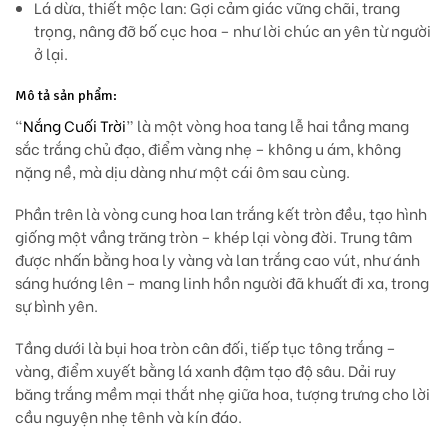
Lá dừa, thiết mộc lan:
Gợi cảm giác vững chãi, trang
trọng, nâng đỡ bố cục hoa – như lời chúc an yên từ người
ở lại.
Mô tả sản phẩm:
“
Nắng Cuối Trời
” là một vòng hoa tang lễ hai tầng mang
sắc trắng chủ đạo, điểm vàng nhẹ – không u ám, không
nặng nề, mà dịu dàng như một cái ôm sau cùng.
Phần trên là vòng cung hoa
lan trắng kết tròn đều
, tạo hình
giống một vầng trăng tròn – khép lại vòng đời. Trung tâm
được nhấn bằng
hoa ly vàng
và lan trắng cao vút, như ánh
sáng hướng lên – mang linh hồn người đã khuất đi xa, trong
sự bình yên.
Tầng dưới là bụi hoa tròn cân đối, tiếp tục tông trắng –
vàng, điểm xuyết bằng lá xanh đậm tạo độ sâu. Dải ruy
băng trắng mềm mại thắt nhẹ giữa hoa, tượng trưng cho lời
cầu nguyện nhẹ tênh và kín đáo.