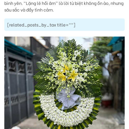
bình yên. “Lặng lẽ hồi âm” là lời từ biệt không ồn ào, nhưng
sâu sắc và đầy tình cảm.
[related_posts_by_tax title=""]