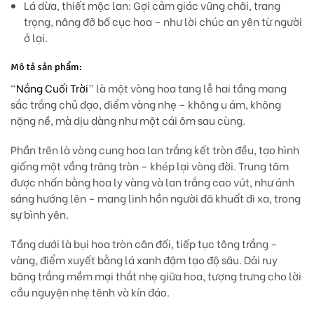
Lá dừa, thiết mộc lan:
Gợi cảm giác vững chãi, trang
trọng, nâng đỡ bố cục hoa – như lời chúc an yên từ người
ở lại.
Mô tả sản phẩm:
“
Nắng Cuối Trời
” là một vòng hoa tang lễ hai tầng mang
sắc trắng chủ đạo, điểm vàng nhẹ – không u ám, không
nặng nề, mà dịu dàng như một cái ôm sau cùng.
Phần trên là vòng cung hoa
lan trắng kết tròn đều
, tạo hình
giống một vầng trăng tròn – khép lại vòng đời. Trung tâm
được nhấn bằng
hoa ly vàng
và lan trắng cao vút, như ánh
sáng hướng lên – mang linh hồn người đã khuất đi xa, trong
sự bình yên.
Tầng dưới là bụi hoa tròn cân đối, tiếp tục tông trắng –
vàng, điểm xuyết bằng lá xanh đậm tạo độ sâu. Dải ruy
băng trắng mềm mại thắt nhẹ giữa hoa, tượng trưng cho lời
cầu nguyện nhẹ tênh và kín đáo.