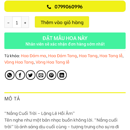
0799060996
Nắng Cuối Trời M112 số lượng
Thêm vào giỏ hàng
ĐẶT MẪU HOA NÀY
Nhân viên sẽ xác nhận đơn hàng sớm nhất
Hoa Đám ma
Hoa Đám Tang
Hoa Tang
Hoa Tang lễ
Từ khóa:
,
,
,
,
Vòng Hoa Tang
Vòng Hoa Tang lễ
,
MÔ TẢ
“Nắng Cuối Trời – Lặng Lẽ Hồi Âm”
Tên nghe như một bản nhạc buồn không lời. “Nắng cuối
trời” là ánh sáng dịu cuối cùng – tượng trưng cho sự ra đi