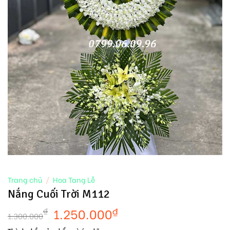
Trang chủ
/
Hoa Tang Lễ
Nắng Cuối Trời M112
1.250.000
₫
₫
1.300.000