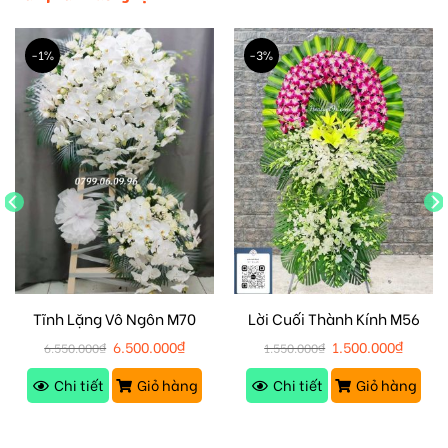
-1%
-3%
Tĩnh Lặng Vô Ngôn M70
Lời Cuối Thành Kính M56
6.500.000
₫
1.500.000
₫
6.550.000
₫
1.550.000
₫
Chi tiết
Giỏ hàng
Chi tiết
Giỏ hàng