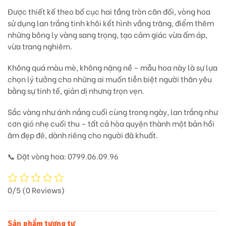
Được thiết kế theo bố cục
hai tầng tròn cân đối
, vòng hoa
sử dụng
lan trắng tinh khôi
kết hình vầng trăng, điểm thêm
những
bông ly vàng sang trọng
, tạo cảm giác vừa ấm áp,
vừa trang nghiêm.
Không quá màu mè, không nặng nề – mẫu hoa này là sự lựa
chọn lý tưởng cho những ai
muốn tiễn biệt người thân yêu
bằng sự tinh tế, giản dị nhưng trọn vẹn.
Sắc vàng như ánh nắng cuối cùng trong ngày, lan trắng như
cơn gió nhẹ cuối thu – tất cả hòa quyện thành
một bản hồi
âm đẹp đẽ, dành riêng cho người đã khuất.
📞
Đặt vòng hoa: 0799.06.09.96
0/5
(0 Reviews)
Sản phẩm tương tự